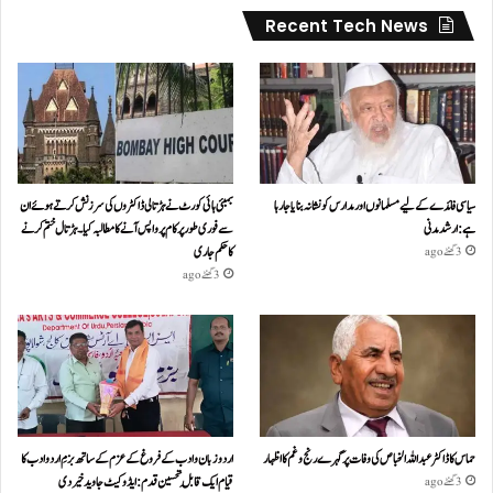
Recent Tech News
سیاسی فائدے کے لیے مسلمانوں اور مدارس کو نشانہ بنایا جا رہا
بمبئی ہائی کورٹ نے ہڑتالی ڈاکٹروں کی سرزنش کرتے ہوئے ان
ہے: ارشد مدنی
سے فوری طور پر کام پر واپس آنے کا مطالبہ کیا۔ہڑتال ختم کرنے
کا حکم جاری
3 گھنٹے ago
3 گھنٹے ago
حماس کا ڈاکٹر عبداللہ الخباص کی وفات پر گہرے رنج وغم کااظہار
اردو زبان و ادب کے فروغ کے عزم کے ساتھ بزمِ اردو ادب کا
قیام ایک قابلِ تحسین قدم : ایڈوکیٹ جاوید خیردی
3 گھنٹے ago