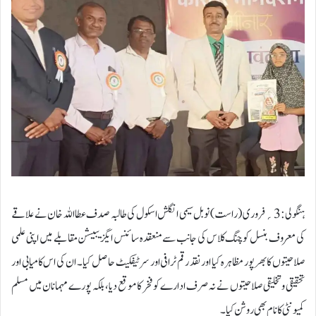
ہنگولی:3؍فروری ( راست) نوبل سیمی انگلش اسکول کی طالبہ صدف عطااللہ خان نے علاقے
کی معروف بنسل کوچنگ کلاس کی جانب سے منعقدہ سائنس ایگزیبیشن مقابلے میں اپنی علمی
صلاحیتوں کا بھرپور مظاہرہ کیا اور نقد رقم ٹرافی اور سرٹیفکیٹ حاصل کیا ۔ ان کی اس کامیابی اور
تحقیقی و تخلیقی صلاحیتوں نے نہ صرف ادارے کو فخر کا موقع دیا ، بلکہ پورے مہمانان میں مسلم
کمیونٹی کا نام بھی روشن کیا۔