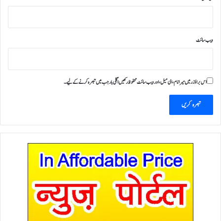
ویب‌ سائٹ
اس براؤزر میں میرا نام، ای میل، اور ویب سائٹ محفوظ رکھیں اگلی بار جب میں تبصرہ کرنے کےلیے۔