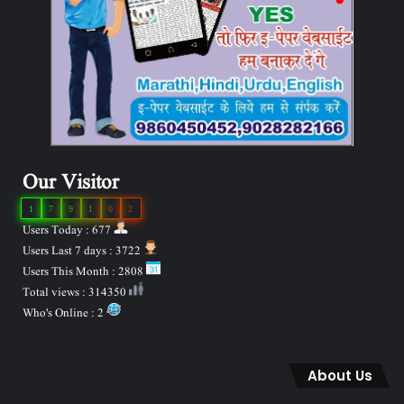
Our Visitor
1
7
9
1
0
2
Users Today : 677
Users Last 7 days : 3722
Users This Month : 2808
Total views : 314350
Who's Online : 2
About Us