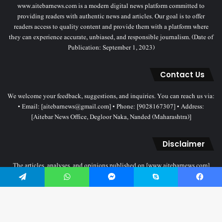
www.aitebarnews.com is a modern digital news platform committed to
providing readers with authentic news and articles. Our goal is to offer
readers access to quality content and provide them with a platform where
they can experience accurate, unbiased, and responsible journalism. (Date of
Publication: September 1, 2023)
Contact Us
We welcome your feedback, suggestions, and inquiries. You can reach us via:
• Email: [aitebarnews@gmail.com] • Phone: [9028167307] • Address:
[Aitebar News Office, Degloor Naka, Nanded (Maharashtra)]
Disclaimer
The articles, analyses, and opinions published on [www.aitebarnews.com]
solely represent the personal views and opinions of the authors. These views
do not necessarily reflect the stance of the Aitebar News management. Any
Telegram
WhatsApp
Messenger
Skype
Facebook
legal proceedings related to objectionable content will be subject to the
jurisdiction of the Nanded court only.