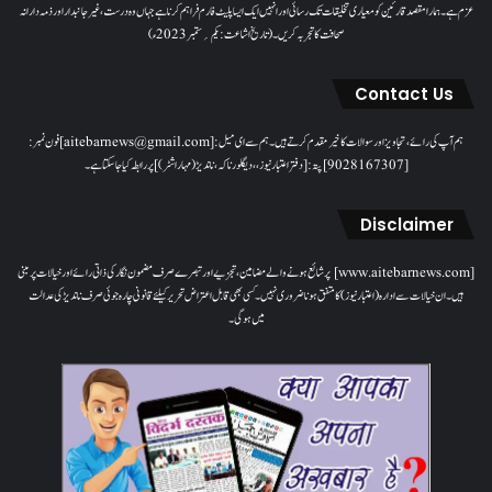
عزم ہے۔ ہمارا مقصدقارئین کو معیاری تخلیقات تک رسائی اور انہیں ایک ایسا پلیٹ فارم فراہم کرنا ہے جہاں وہ درست، غیر جانبدار اور ذمہ دارانہ
صحافت کا تجربہ کریں۔( تاریخ اشاعت : یکم؍ ستمبر 2023ء)
Contact Us
ہم آپ کی رائے، تجاویز اور سوالات کا خیرمقدم کرتے ہیں۔ ہم سےای میل: [aitebarnews@gmail.com]فون نمبر:
[9028167307]پتہ: [دفتر اعتبار نیوز، ، دیگلور ناکہ، ناندیڑ(مہاراشٹر) ] پر رابطہ کیا جاسکتا ہے۔
Disclaimer
[www.aitebarnews.com] پر شائع ہونے والے مضامین، تجزیے اور تبصرے صرف مضمون نگار کی ذاتی رائے اور خیالات پر مبنی
ہیں۔ ان خیالات سے ادارہ (اعتبار نیوز) کا متفق ہونا ضروری نہیں۔ کسی بھی قابل اعتراض تحریر کیلئے قانونی چارہ جوئی صرف ناندیڑ کی عدالت
میں ہوگی۔