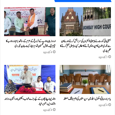
بمبئی ہائی کورٹ نے ہڑتالی ڈاکٹروں کی سرزنش کرتے ہوئے ان
اردو زبان و ادب کے فروغ کے عزم کے ساتھ بزمِ اردو ادب کا
سے فوری طور پر کام پر واپس آنے کا مطالبہ کیا۔ہڑتال ختم کرنے کا
قیام ایک قابلِ تحسین قدم : ایڈوکیٹ جاوید خیردی
حکم جاری
4 گھنٹے ago
3 گھنٹے ago
یاسر اردو ہائی اسکول، سیلو میں سرپرستوں کی اہم میٹنگ منعقد
والدین اپنے بچوں کے لیے بڑے خواب دیکھیں اور انہیں روزانہ
وقت دیں : تنویر منیار
4 گھنٹے ago
4 گھنٹے ago