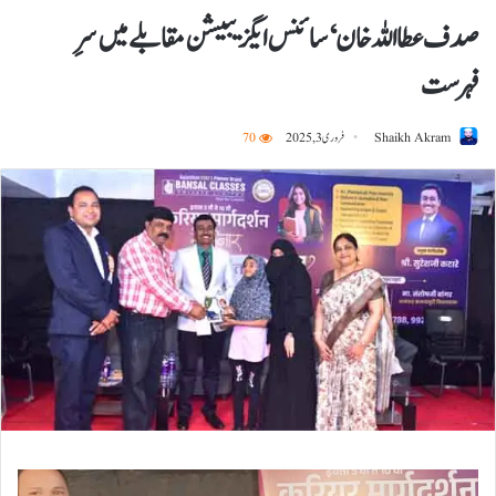
صدف عطااللہ خان ‘سائنس ایگزیبیشن مقابلے میں سرِ
فہرست
Shaikh Akram
فروری 3, 2025
70