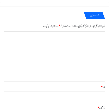
جواب دیں
آپ کا ای میل ایڈریس شائع نہیں کیا جائے گا۔
ضروری خانوں کو
*
سے نشان زد کیا گیا ہے
ت
ب
ص
ر
ہ
*
نام
*
ای میل
*