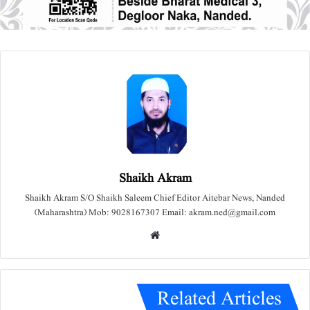
Shaikh Akram
Shaikh Akram S/O Shaikh Saleem Chief Editor Aitebar News, Nanded
(Maharashtra) Mob: 9028167307 Email: akram.ned@gmail.com
We
bsit
e
Related Articles