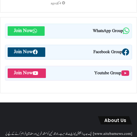
4 گھنٹے ago
Join Now
WhatsApp Group
Join Now
Facebook Group
Join Now
Youtube Group
About Us
[www.aitebarnews.com] ایک جدید ڈیجیٹل نیوز پلیٹ فارم ہے۔ جو قارئین کو مستند خبریں اور مضامین فراہم کرنے کے لیے پُر