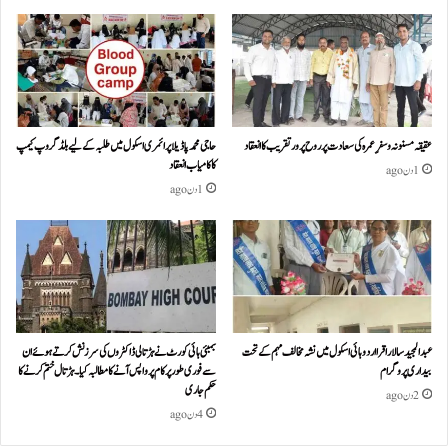
عقیقہ مسنونہ و سفرِ عمرہ کی سعادت پر روح پرور تقریب کا انعقاد
حاجی محمد پاڈیلا پرائمری اسکول میں طلبہ کے لیے بلڈ گروپ کیمپ
کا کامیاب انعقاد
1 دن ago
1 دن ago
عبدالمجید سالار اقرا اردو ہائی اسکول میں نشہ مخالف مہم کے تحت
بمبئی ہائی کورٹ نے ہڑتالی ڈاکٹروں کی سرزنش کرتے ہوئے ان
بیداری پروگرام
سے فوری طور پر کام پر واپس آنے کا مطالبہ کیا۔ہڑتال ختم کرنے کا
حکم جاری
2 دن ago
4 دن ago