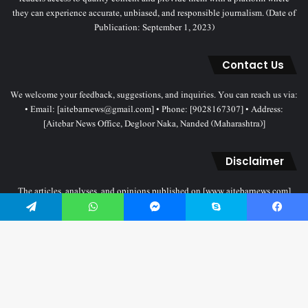
they can experience accurate, unbiased, and responsible journalism. (Date of
Publication: September 1, 2023)
Contact Us
We welcome your feedback, suggestions, and inquiries. You can reach us via:
• Email: [aitebarnews@gmail.com] • Phone: [9028167307] • Address:
[Aitebar News Office, Degloor Naka, Nanded (Maharashtra)]
Disclaimer
The articles, analyses, and opinions published on [www.aitebarnews.com]
solely represent the personal views and opinions of the authors. These views
Telegram
WhatsApp
Messenger
Skype
Facebook
do not necessarily reflect the stance of the Aitebar News management. Any
legal proceedings related to objectionable content will be subject to the
jurisdiction of the Nanded court only.