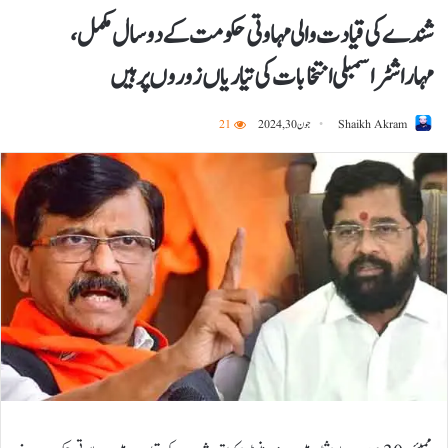
شندے کی قیادت والی مہاوتی حکومت کے دو سال مکمل،
مہاراشٹر اسمبلی انتخابات کی تیاریاں زوروں پر ہیں
Shaikh Akram
جون 30, 2024
21