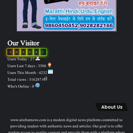
Our Visitor
5
9
3
3
0
2
Users Today : 27
Users Last 7 days : 3506
Users This Month : 4232
Total views : 316287
Who's Online : 0
About Us
www.aitebarnews.com is a modern digital news platform committed to
providing readers with authentic news and articles. Our goal is to offer
readers access to quality content and provide them with a platform where