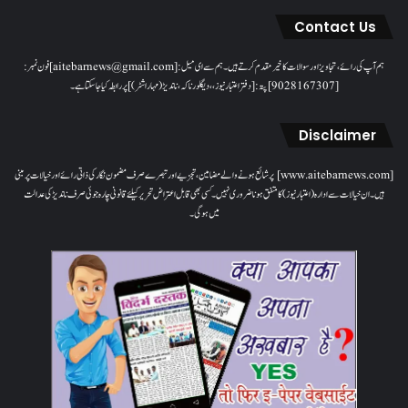
Contact Us
ہم آپ کی رائے، تجاویز اور سوالات کا خیرمقدم کرتے ہیں۔ ہم سےای میل: [aitebarnews@gmail.com]فون نمبر:
[9028167307]پتہ: [دفتر اعتبار نیوز، ، دیگلور ناکہ، ناندیڑ(مہاراشٹر) ] پر رابطہ کیا جاسکتا ہے۔
Disclaimer
[www.aitebarnews.com] پر شائع ہونے والے مضامین، تجزیے اور تبصرے صرف مضمون نگار کی ذاتی رائے اور خیالات پر مبنی
ہیں۔ ان خیالات سے ادارہ (اعتبار نیوز) کا متفق ہونا ضروری نہیں۔ کسی بھی قابل اعتراض تحریر کیلئے قانونی چارہ جوئی صرف ناندیڑ کی عدالت
میں ہوگی۔