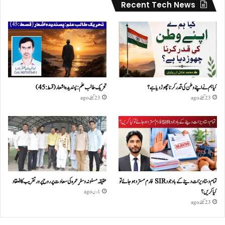
Recent Tech News
کیا ہم نے اپنے وطن کی قدر کرنا چھوڑ دیا ہے؟
تحریک طالب علم: پسندیدہ اشعار (قسط:45)
23 گھنٹے ago
23 گھنٹے ago
تمام دستاویزات دینے کے باوجود SIR فارم مسترد ہو جائے تو
عقیقہ مسنونہ و سفرِ عمرہ کی سعادت پر روح پرور تقریب کا انعقاد
کیا کریں؟
1 دن ago
23 گھنٹے ago