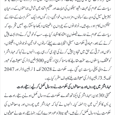
ریاست کے عوام کی محبت، شیوسینکوں کی حمایت اور عظیم اتحاد میں شامل جماعتوں کے درمیان
بہتر تال میل کی وجہ سے کسانوں، مزدوروں، خواتین، بزرگوں اور ایک مسکراہٹ کے مفاد کے
سینکڑوں کام ہو رہے ہیں۔ نوجوانوں کے چہروں پر اطمینان دیکھا جا سکتا ہے ہمیں فخر ہے کہ
ریاست کے عوام نے ہمارے فیصلوں پر اعتماد کا اظہار کیا ہے۔ سب کو خوش کرنے والا بجٹ پیش
کرنے کے بعد، مہاوتی حکومت اسمبلی انتخابات سے پہلے کسانوں، خواتین، نوجوانوں، اقلیتوں،
دلتوں اور ترقی کے حق میں تجاویز پیش کرنے کی تیاری کر رہی ہے۔ انہوں نے کہا کہ مہاراشٹرا
کو مختلف ریاستوں سے سخت مقابلے کا سامنا کرنا پڑا، لیکن یہ 500 بلین ڈالر کی معیشت کو عبور
کرنے والی پہلی ریاست بن گئی ہے۔ حکومت نے 2028 تک 1 ٹریلین ڈالر اور 2047
تک 3.5 ٹریلین ڈالر کی معیشت بننے کا ہدف مقرر کیا ہے۔
مہاراشٹر میں چوروں اور بدمعاشوں کی حکومت نے دو سال مکمل کر لیے: سنجے راوت
ممبئی: 30 جون:مہاراشٹر کی ایکناتھ شندے حکومت کے دو سال مکمل ہونے پر سنجے راوت نے
پریس کانفرنس میں بڑا حملہ کیا۔ انہوں نے کہا کہ مہاراشٹر میں چوروں اور بدمعاشوں کی
حکومت نے دو سال مکمل کر لیے ہیں، شیوسینا (ادھو دھڑے) کے رہنما سنجے راوت نے صحافیوں