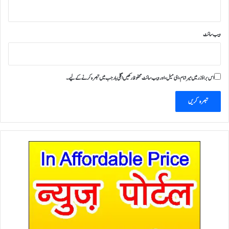
ویب‌ سائٹ
اس براؤزر میں میرا نام، ای میل، اور ویب سائٹ محفوظ رکھیں اگلی بار جب میں تبصرہ کرنے کےلیے۔