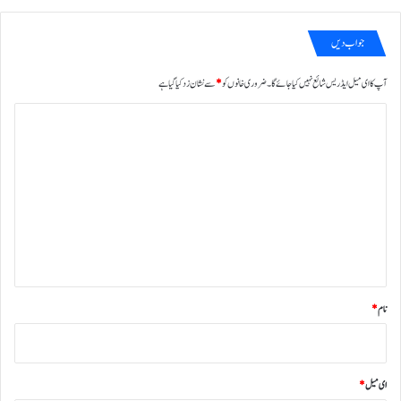
جواب دیں
آپ کا ای میل ایڈریس شائع نہیں کیا جائے گا۔
ضروری خانوں کو
*
سے نشان زد کیا گیا ہے
ت
ب
ص
ر
ہ
*
نام
*
ای میل
*