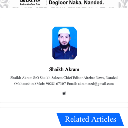
Shaikh Akram
Shaikh Akram S/O Shaikh Saleem Chief Editor Aitebar News, Nanded
(Maharashtra) Mob: 9028167307 Email: akram.ned@gmail.com
We
bsit
e
Related Articles