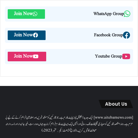
Join Now
WhatsApp Group
Join Now
Facebook Group
Join Now
Youtube Group
About Us
[www.aitebarnews.com] ایک جدید ڈیجیٹل نیوز پلیٹ فارم ہے۔ جو قارئین کو مستند خبریں اور مضامین فراہم کرنے کے لیے پُر
عزم ہے۔ ہمارا مقصدقارئین کو معیاری تخلیقات تک رسائی اور انہیں ایک ایسا پلیٹ فارم فراہم کرنا ہے جہاں وہ درست، غیر جانبدار اور ذمہ دارانہ
صحافت کا تجربہ کریں۔( تاریخ اشاعت : یکم؍ ستمبر 2023ء)