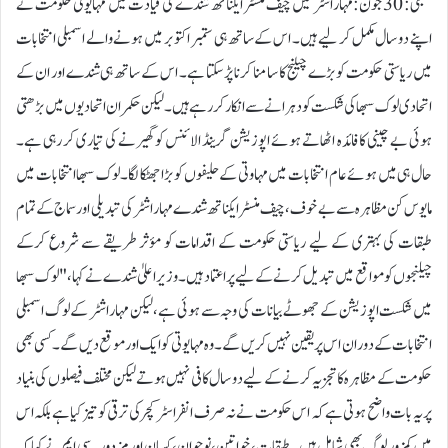
ممبئی: 30 جون:مہاراشٹر میں چیف منسٹر ایکناتھ شندے کی قیادت میں مہایوتی حکومت نے
اپنے دو سال مکمل کر لیے ہیں۔ اس کے ساتھ ہی ستمبر اکتوبر میں ہونے والے اسمبلی انتخابات
میں ریاستی حکومت کو بڑے چیلنج کا سامنا کرنا پڑ سکتا ہے۔ اس کے ساتھ ہی شندے اور ان کے
اتحادی لوک سبھا کی شکست کو دہرانے سے انکار کر رہے ہیں۔ لیکن حکمران اتحادیوں میں بڑھتی
ہوئی بے چینی کا فائدہ اٹھاتے ہوئے اپوزیشن گرینڈ الائنس کو گھیرنے کی تیاری کر رہی ہے۔
حال ہی میں ہوئے عام انتخابات میں مہاوتی کے حلیفوں کو بڑا جھٹکا لگا۔ لوک سبھا انتخابات میں
مایوس کن مظاہرہ سے بے خوف، چیف منسٹر ایکناتھ شندے مہاراشٹر کی تبدیلی اور سماج کے تمام
طبقات کی بہتری کے لیے ریاستی حکومت کے اقدامات کو مؤثر طریقے سے شروع کرکے
چیلنجوں کو مواقع میں تبدیل کرنے کے لیے پراعتماد ہیں۔ وزیر اعلیٰ شندے نے کہا، "لوک سبھا
میں شکست اپوزیشن کے جھوٹے بیانات کی وجہ سے ہوئی ہے، لیکن مہاراشٹر کے لوگ اسمبلی
انتخابات کے دوران اس پر یقین نہیں کریں گے۔ وہ مہا یوتی کو ایک اور موقع دیں گے۔ کسی بھی
حکومت کے مظاہرہ کا تجزیہ کرنے کے لیے دو سال کافی نہیں ہوتے لیکن مختلف فیصلوں کی بنیاد
پر یہ بات واضح ہوتی ہے کہ اس حکومت نے نہ صرف انفراسٹرکچر کی ترقی کو تیز کیا ہے بلکہ اس
میں کمزور لوگ بھی شامل ہیں۔ طبقات، خواتین، نوجوان، کسان اور مزدور۔سی ایم نے کہا کہ