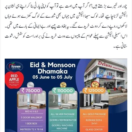
چور اور لٹیرے بڑھتے ہیں؟ اگر آپ میں ہمت ہے تو آپ کو اپنی پارٹی بنا کر اپنے ہی نشان پر
الیکشن لڑنا چاہیے تھا۔ لوک سبھا الیکشن میں جہاں بھی شندے کے لوگ کھڑے ہوئے وہاں
لاکھوں روپے دے کر ووٹ خریدے گئے۔ یہ بغاوت پیسے اور بے ایمانی کے بارے میں تھی۔
اس اسمبلی الیکشن سے پہلے عوام کے پیسوں سے ووٹ خریدنے کی براہ راست کوشش رشوت
ستانی ہے۔