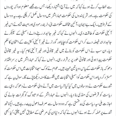
سے خطاب کرتے ہوئے کہا کہ میں نے آج اشتہار دیکھا، جس سے مجھے معلوم ہوا کہ چوروں
کی حکومت ہے۔ اور شرپسندوں کی حکومت مہاراشٹر میں دو سال مکمل کر چکی ہے۔ یہ دو سال
کے فراڈ ہیں۔ ایک بے ایمان، آئین مخالف حکومت بنی، نریندر مودی اور امیت شاہ نے اس غیر
آئینی حکومت کو طاقت دی۔ انہوں نے کہا کہ غیر جانبدار رہنے والے اسمبلی کے سپیکر نے
جانبدارانہ فیصلہ دے کر اس حکومت کو بچایا اور گورنر نے غیر آئینی اکثریت کے امتحان کا حکم
دیا۔ ان سب نے اس حکومت کو بنانے میں غیر قانونی اور غیر آئینی کام کیا۔ یہ غیر قانونی
حکومت پیدا ہوئی اور قانونی طور پر برقرار رہی۔ انہوں نے کہا کہ مہاراشٹر میں برسراقتدار
دھوکہ باز حکومت کے پاس دو یا تین مہینہ ہیں۔ عوام نے لوک سبھا انتخابات میں اس حکومت کو
مسترد کردیا اور اس حکومت کو اسمبلی انتخابات میں شکست کا منہ دیکھنا پڑے گا۔ سوال یہ ہے کہ
شندے حکومت نے دو سالوں میں کیا کیا؟ ریاست میں آنے والی حکومت نے دھوکہ دہی سے
ریاست کو قرضوں کی منڈی بنا دیا۔ انہوں نے مہاراشٹر کے ادھیوگ کوگجرات جانے کی
اجازت ملی، یہ ریاست کی بدقسمتی ہے کہ وہ دو سال سے صرف ڈھول پیٹ رہے ہیں۔ ایکناتھ
شندے پر حملہ کرتے ہوئے انہوں نے کہا کہ دنیا ان کی مرضی کے مطابق نہیں چلتی، کیا کبھی