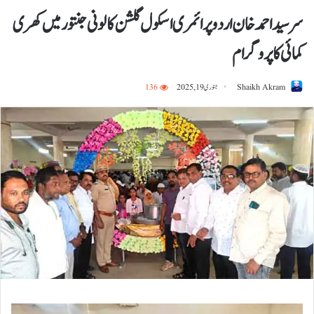
سر سید احمد خان اردو پرائمری اسکول گلشن کالونی جنتورمیں کھری
کمائی کا پروگرام
Shaikh Akram
جنوری 19, 2025
136