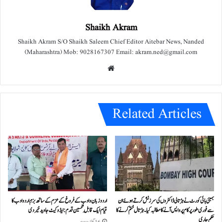
Shaikh Akram
Shaikh Akram S/O Shaikh Saleem Chief Editor Aitebar News, Nanded
(Maharashtra) Mob: 9028167307 Email: akram.ned@gmail.com
We
bsit
e
Related Articles
بمبئی ہائی کورٹ نے ہڑتالی ڈاکٹروں کی سرزنش کرتے ہوئے ان
اردو زبان و ادب کے فروغ کے عزم کے ساتھ بزمِ اردو ادب کا
سے فوری طور پر کام پر واپس آنے کا مطالبہ کیا۔ہڑتال ختم کرنے کا
قیام ایک قابلِ تحسین قدم : ایڈوکیٹ جاوید خیردی
حکم جاری