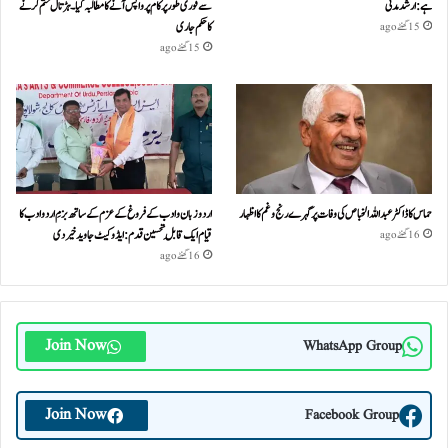
ہے: ارشد مدنی
سے فوری طور پر کام پر واپس آنے کا مطالبہ کیا۔ہڑتال ختم کرنے
کا حکم جاری
15 گھنٹے ago
15 گھنٹے ago
حماس کا ڈاکٹر عبداللہ الخباص کی وفات پر گہرے رنج وغم کااظہار
اردو زبان و ادب کے فروغ کے عزم کے ساتھ بزمِ اردو ادب کا
قیام ایک قابلِ تحسین قدم : ایڈوکیٹ جاوید خیردی
16 گھنٹے ago
16 گھنٹے ago
Join Now
WhatsApp Group
Join Now
Facebook Group