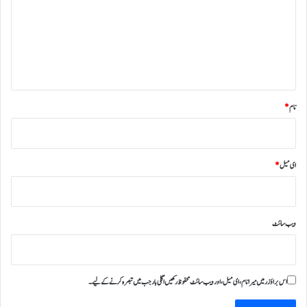
ص
ر
ہ
*
نام
*
ای میل
*
ویب‌ سائٹ
اس براؤزر میں میرا نام، ای میل، اور ویب سائٹ محفوظ رکھیں اگلی بار جب میں تبصرہ کرنے کےلیے۔