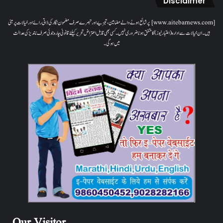
Disclaimer
[www.aitebarnews.com] پر شائع ہونے والے مضامین، تجزیے اور تبصرے صرف مضمون نگار کی ذاتی رائے اور خیالات پر مبنی
ہیں۔ ان خیالات سے ادارہ (اعتبار نیوز) کا متفق ہونا ضروری نہیں۔ کسی بھی قابل اعتراض تحریر کیلئے قانونی چارہ جوئی صرف ناندیڑ کی عدالت
میں ہوگی۔