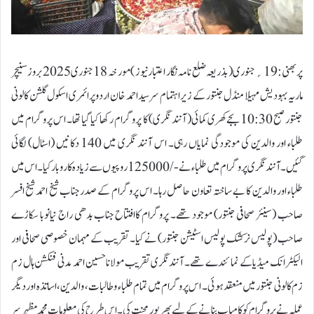
پربھنی:19؍جنوری( بذریعہ ضلع نامہ نگار اعتبار نیوز ) مورخہ 18جنوری2025 بروز سنیچر
ماریہ بہودیش مہیلا منڈل جنتور کے زیر اہتمام سرسید احمد خان اردو پرائمری اسکول گلشن کالونی
جنتور صبح 10:30 بجےکھری کمائی( آنند نگری) کا پروگرام رکھا کیا گیا تھا۔ اس پروگرام میں
طلباء اور والدین کی موجودگی نمایاں رہی۔ اس آنند نگری میں 140 دکانیں (اسٹال) لگائی
گئیں۔ آنند نگری پروگرام میں طلباء نے -/125000 روپیوں سے زیادہ کاروبار کیا ۔ اس میں
طلباء اور والدین کا بے ساختہ تعاون حاصل رہا۔ اس پروگرام کے صدر جناب شیخ احمد شیخ افسر
صاحب (سینئر صحافی جنتور) موجود تھے۔ پروگرام کاافتتاح جناب بدھی راج نیانوبا سکاڑے
صاحب (پولیس نرکشک پولیس اسٹیشن جنتور) نے کیا۔ تقریب کے مہمان خصوصی صحافی اور
الیکٹرانک میڈیا کے نمائندے تھے۔ آنند نگری تقریب مولانا حسین احمد مدنی فنکشن ہال زم
زم کالونی جنتور میں منعقد ہوئی۔ اس پروگرام میں تمام طلباء و طالبات، والدین، اساتذہ اور دیگر
عملہ نے پروگرام کو کامیاب بنانے کے لیے بھرپور محنت کی۔اس طرح کی معلومات محمد مظہر سر