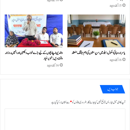
16 گھنٹے ago
15 گھنٹے ago
یاسر اردو ہائی اسکول، سیلو میں سرپرستوں کی اہم میٹنگ منعقد
والدین اپنے بچوں کے لیے بڑے خواب دیکھیں اور انہیں روزانہ
وقت دیں : تنویر منیار
16 گھنٹے ago
16 گھنٹے ago
جواب دیں
آپ کا ای میل ایڈریس شائع نہیں کیا جائے گا۔
ضروری خانوں کو
*
سے نشان زد کیا گیا ہے
ت
ب