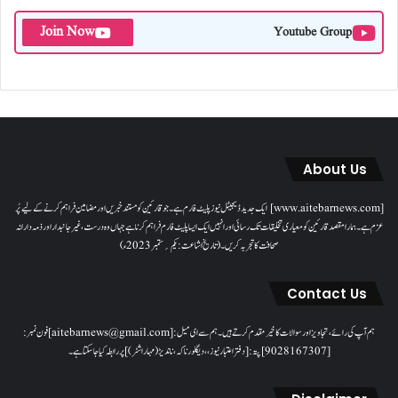
Join Now
Youtube Group
About Us
[www.aitebarnews.com] ایک جدید ڈیجیٹل نیوز پلیٹ فارم ہے۔ جو قارئین کو مستند خبریں اور مضامین فراہم کرنے کے لیے پُر
عزم ہے۔ ہمارا مقصدقارئین کو معیاری تخلیقات تک رسائی اور انہیں ایک ایسا پلیٹ فارم فراہم کرنا ہے جہاں وہ درست، غیر جانبدار اور ذمہ دارانہ
صحافت کا تجربہ کریں۔( تاریخ اشاعت : یکم؍ ستمبر 2023ء)
Contact Us
ہم آپ کی رائے، تجاویز اور سوالات کا خیرمقدم کرتے ہیں۔ ہم سےای میل: [aitebarnews@gmail.com]فون نمبر:
[9028167307]پتہ: [دفتر اعتبار نیوز، ، دیگلور ناکہ، ناندیڑ(مہاراشٹر) ] پر رابطہ کیا جاسکتا ہے۔