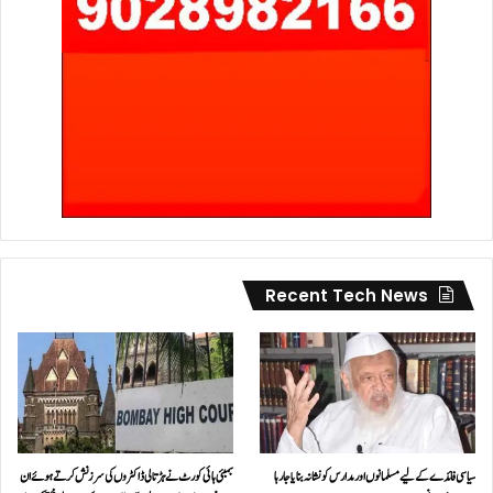
Recent Tech News
سیاسی فائدے کے لیے مسلمانوں اور مدارس کو نشانہ بنایا جا رہا
بمبئی ہائی کورٹ نے ہڑتالی ڈاکٹروں کی سرزنش کرتے ہوئے ان