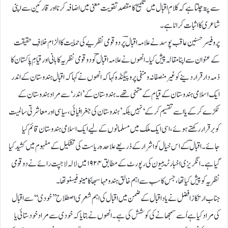
سے پتہ چلتا ہے کہ کلام ِاقبال میں تلمیح کا مقصد تقویت معنی میں اضافہ کرنا اور قارئین سے اپنی
شاعری کااثبات کراناہے۔
پروفیسر حسنین عاقب پوسد نے علامہ اقبالؔ پردو قومی نظریے کی حمایت کا الزام خلافِ حقیقت
کے عنوان سےاپنا مقالہ پیش کیا ۔ انھوں نے علامہ اقبالؔ کو دو قومی نظریہ کا بانی اور قیامِ پاکستان کا
ذمہ دار قرار دینے کوغیر منصفانہ و منفی پروپیگنڈہ کہا کہ انھوں نے کہا کہ اقبال ہندوستان کے اندر
ایک اسلامی ہندوستان کے قیام کےمتمنی تھے ۔ ہندوستان کے ’اندر‘ سے مراد ہندوستان کے
ٹکڑے کرکے یا اسے تقسیم کر کے ‘ نہیں بلکہ’ ہندوستان کی جغرافیائی، سیاسی اور معاشرتی سالمیت
کو بر قرار رکھتے ہوئے، اسی ایک ملک میں مسلمانوں کے لیے ایک اسلامی ہندوستان قائم کیا
جائے۔اقبالؔ کے اس خیال کواشرارکے ذریعے علاحدہ ریاست کی تشکیل کے مفہوم میں کشید کیا
گیا ہے۔ انگریزی اخبار ٹریبیون کی رپورٹ کے مطابق۱۹۲۴ میں لالہ لاجپت رائےنے دو قومی
نظریہ کو پیش کیا تھا، جس کا سب سے اہم خالق ہندو مہا سبھا کا مینو فیسٹو تھا۔
جناب ارتکاز افضل نے یاد اقبال کے ضمن میں اقبال کی اہم شعری اصطلاح ’’خودی‘‘سے اقبال
کی مراد کیاہےاُسےسمجھانے کی کوشش کی ہے ۔انھوں نے بتایا کہ خودی سے مراد خود ستائی یا