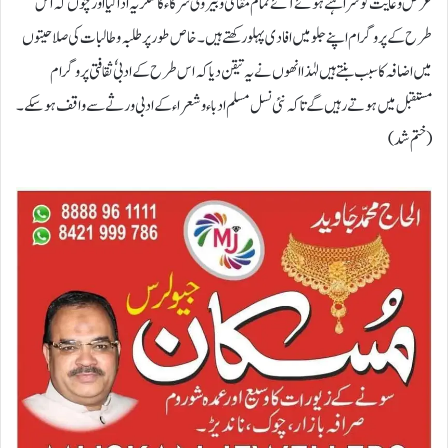
غرض وغایت کو سراہتے ہوئے آئے تمام مقامی و بیرونی شرکاء کا شکریہ اداکیا اورچوں کہ اس
طرح کےپروگرام اپنے جلو میں افادی پہلو رکھتے ہیں ۔خاص طورپر طلبہ وطالبات کی صلاحیتوں
میں اضافہ کا سبب بنتے ہیں لہٰذا انھوں نے یہ تیقن دیا کہ اس طرح کے ادبی ٗ ثقافتی پروگرام
مستقبل میں ہوتے رہیں گے تاکہ نئی نسل مسلم ادباء و شعراء کےادبی ورثے سے واقف ہو سکے ۔
(ختم شد)