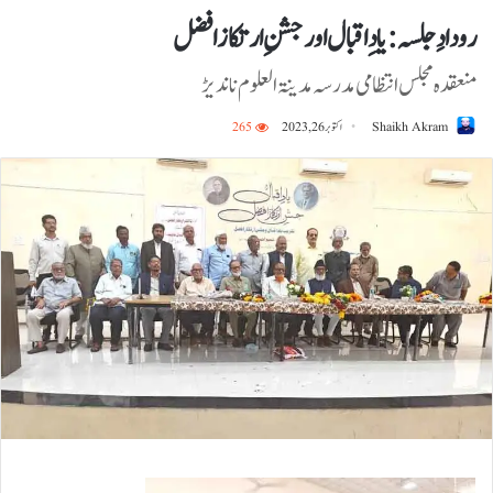
رودادِ جلسہ:یاد ِاقبال اور جشنِ ارتکاز افضل
منعقدہ مجلس انتظامی مدرسہ مدینۃ العلوم ناندیڑ
Shaikh Akram
اکتوبر 26, 2023
265