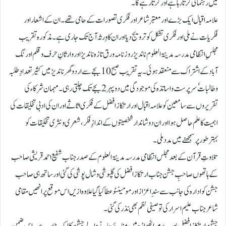
میں رہنمائی کرتارہا ہے اور کرتا رہے گا۔
علامہ اقبال ایک بڑے اور معتبر شاعر اور فکری تصورات کے حامی تھے ۔ان کے اشعار اور
فکریات نے ملی اور فکری تشکل کو ترویج دیا اور ان کا وِرثہ آج تک جاری ہے۔مذکورہ تقر یب
مجلسِ انتظامی مدرسہ مدینۃ العلوم ناندیڑروزنامہ ورق تازہ ناندیڑ اور وارثانِ حرف وقلم اورنگ
آباد کے اشتراک سے منعقد ہوئی۔یہ تقریب صبح 10 بجے سے اردو گھر ناندیڑ میں کثیر تعدادِ طلبہ
و طالبات ٗ سرپرست و اساتذہ کی موجودگی میں دوپہر2بجے تک چلتی رہی۔ مہمان شرکا ء کی
تقریروں سے سامعین کو علامہ اقبال اور ارتکاز افضل کے فکری اثاثے اور ان کی ادبی تخلیقات کی
اہمیت کا علم حاصل ہوا اور ان دو شاندار شخصیتوں کے اندازِ فکر، شعری و نثری تخلیقات کو
بہترطور پر سمجھنے میں مدد ملی۔
تلاوتِ قرآن کے بعد مجلس انتظامی مدرسہ مدینۃ العلوم کے صدر جناب شفیع احمد قریشی صا حب
کے ہاتھوں صاحبِ جشن جناب ارتکاز افضل کی گلپوشی و شال پوشی کی گئی اورساتھ ہی صاحب
جشن کو ادارہ کی جانب سے سند ِ اعزاز اور مومینٹوعطا کیا گیاعلاوہ ازیں اس موقع پر انھیں مقامی
شاعر جناب علیم اسرار کی توصیفی نظم بھی نذر کی گئی ۔