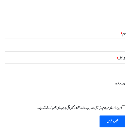
ہ
*
نام
*
ای میل
*
ویب‌ سائٹ
اس براؤزر میں میرا نام، ای میل، اور ویب سائٹ محفوظ رکھیں اگلی بار جب میں تبصرہ کرنے کےلیے۔