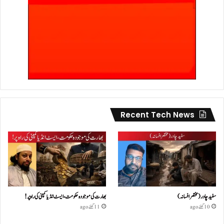
Recent Tech News
سفید چادر( مختصر افسانہ)
بھارت کی موجودہ حکومت،ایسٹ انڈیا کمپنی کی راہ پر!
10 گھنٹے ago
11 گھنٹے ago