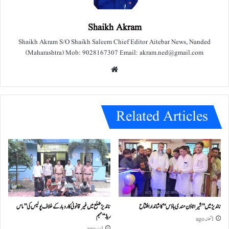
Shaikh Akram
Shaikh Akram S/O Shaikh Saleem Chief Editor Aitebar News, Nanded
(Maharashtra) Mob: 9028167307 Email: akram.ned@gmail.com
We
bsit
e
Related Articles
ناندیڑ میں ’’شیرا ٹاؤن مندی ہاؤس‘‘ کا شاندار افتتاح
ناندیڑ ضلع میں غیر قانونی کاروبار کے خلاف پولیس کی ’’ماس
ریڈ‘‘ مہم
1 گھنٹہ ago
1 دن ago