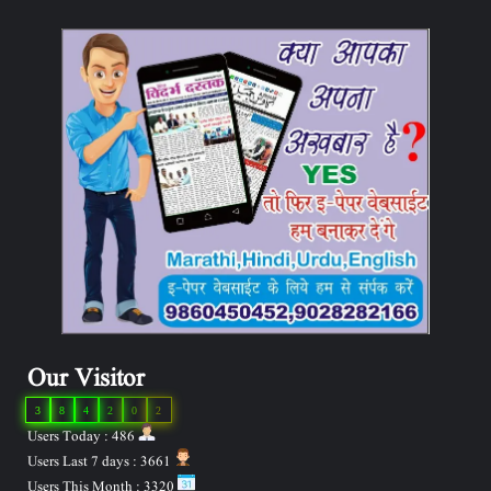
Our Visitor
3
8
4
2
0
2
Users Today : 486
Users Last 7 days : 3661
Users This Month : 3320