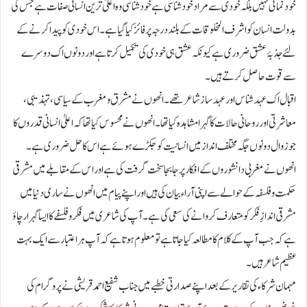
خود نمائی نہیں بلکہ خودی سے مراد خود شناسی ہے خود شناسی وہ اعلیٰ ترین انسانی صفات ہے جس کی
بدولت انسان کو اشرف المخلوقات کے بلند درجہ پر فائز کیا گیا ہے۔ اس خودی کو پیدا کرنے کے
لئے جذبۂ عشق ضروری ہے کیونکہ عشق ہی خودی کی تکمیل کرتا ہے اور دونوں اک دوسرے
سے قوت حاصل کرتے ہیں۔
اقبال اک عہد شناس اور عہد ساز شاعر تھے۔ انھوں نے مشرق و مغرب کے سیاسی، تہذیبی،
معاشرتی اور روحانی حالات کا گہرا مشاہدہ کیا تھا ۔انھوں نے محسوس کیا تھا کہ اعلیٰ انسانی قدروں کا
جو زوال دونوں جگہ مختلف انداز میں انسانیت کو جکڑے ہوئے ہے اس کا حل ضروری ہے۔
انھوں نے مغربی دانشوروں کے افکار پر جا بجا سخت گرفت کی ہے اور اس کے مقابلے میں مشرقی
حکمت و فلسفہ کے حوالے سے اپنی آراء بیان کی ہیں اوراپنے پیام میں انھوں نے ساری دنیا میں
مشرقی اندازِ فکر کو متعارف کروانے کی سعی کی ہے۔ آپ کی شاعری میں فکر و فلسفے کا ایسا گہرا رچاؤ
ہے کہ جب آپ کے کلام کا مطالعہ کیا جاتا ہے تو معلوم ہوتا ہے کہ آپ ہر اعتبار سےایک بہت
عظیم شاعر ہیں ۔
مہمان شرکاء کی تقاریر کے بعد اپنے صدارتی خطبے میں جناب شفیع احمد قریشی نے پروگرام کی