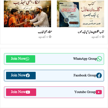
کتاب "گلستانِ عادل” پر ایک تبصرہ
گنگا-جمنی تہذیب
11 گھنٹے ago
11 گھنٹے ago
Join Now
WhatsApp Group
Join Now
Facebook Group
Join Now
Youtube Group