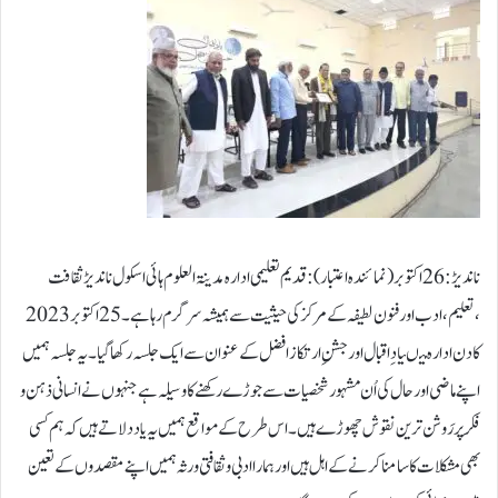
ناندیڑ: 26 اکتوبر(نمائندہ اعتبار):قدیم تعلیمی ادارہ مدینۃ العلوم ہائی اسکول ناندیڑ ثقافت
،تعلیم،ادب اور فنون لطیفہ کے مرکز کی حیثیت سے ہمیشہ سرگرم رہا ہے۔25 اکتوبر 2023
کادن ادارہ میںیاد ِاقبال اور جشنِ ارتکاز افضل کے عنوان سے ایک جلسہ رکھا گیا ۔یہ جلسہ ہمیں
اپنے ماضی اور حال کی اُن مشہور شخصیات سے جوڑے رکھنے کا وسیلہ ہے جنہوں نے انسانی ذہن و
فِکر پر رَوشن ترین نقوش چھوڑے ہیں۔اس طرح کے مواقع ہمیں یہ یاد دلاتے ہیں کہ ہم کسی
بھی مشکلات کا سامنا کرنے کے اہل ہیں اور ہماراادبی و ثقافتی ورثہ ہمیں اپنے مقصدوں کے تعین