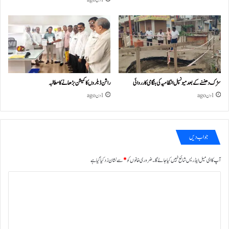
سڑک دھنسنے کے بعد میونسپل انتظامیہ کی ہنگامی کارروائی
راشن ڈیلروں کا کمیشن بڑھانے کا مطالبہ
1 دن ago
1 دن ago
جواب دیں
آپ کا ای میل ایڈریس شائع نہیں کیا جائے گا۔
ضروری خانوں کو
*
سے نشان زد کیا گیا ہے
ت
ب
ص
ر