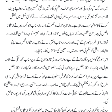
جشنِ ارتکاز افضل پورے مراٹھواڑہ میں منائے جانے والے جشن کا ایک حصہ ہے ۔اس ضمن
میں اورنگ آباد کی ادبی فورم وارثانِ حرف و قلم کی کاوشیں لائق تحسین ہیں کہ وہ اپنے پلیٹ
فارم سے گزشتہ کئی برسوں سے عصرِ حاضر کی ادبی شخصیات کے ورثے کونئی نسل میں منتقل
کرنے کا کام انجام دے رہی ہے ۔ وارثانِ حرف و قلم کے ذمہ دار جناب ابو بکر رہبر نے ارتکاز
افضل کی ہمہ جہتی شخصیت کے نمایاں پہلووں کا تعارف کرایا اور محترم کو بہت احسن کلمات سے
نوازا۔اسی طرح فورم کے ایک اور ذمہ دار جناب اختر لالہ نے جناب ارتکاز افضل سے اپنی
والہانہ وابستگی کو نظم کی صورت میں سامعین کی سماعتوں تک پہنچایا۔
اس موقع کومزید یادگار بنانے کے لیے روزنامہ ورق تازہ ناندیڑ کے مدیر جناب محمد تقی نے علامہ
اقبال اور جناب ارتکاز افضل پر اپنے اخبار کی ایک خصوصی اشاعت کا اجراء کیا اورارتکاز افضل
سے اپنےدیرینہ مراسم کے عہد کو بڑی خوش اسلوبی سے بیان کرتے ہوئے خراج پیش کیا۔اسی
طرح اُردوگھر کے منتظم اعلیٰ جناب شجاع کامل صاحب نے صاحبِ جشن سے اپنی والہانہ وابستگی کا
اظہار کرتے ہوئے اُن کے اخلاقی صفات و کردار کا ذکر کیااور ان کی فنی خوبیوںکی بھرپور ستائش
کی۔
پروفیسر ڈاکٹر ارشاد احمد خان کے ذریعہ لکھا گیااُن کا ایک مقالہ بعنوا ن ڈاکٹر ارتکاز افضل کی