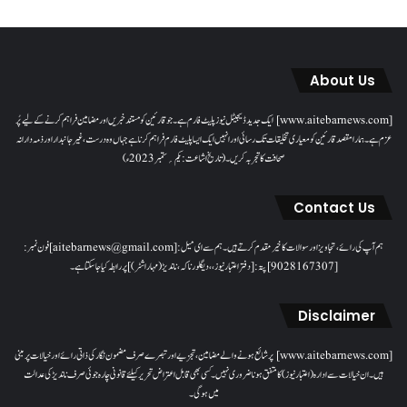
About Us
[www.aitebarnews.com] ایک جدید ڈیجیٹل نیوز پلیٹ فارم ہے۔ جو قارئین کو مستند خبریں اور مضامین فراہم کرنے کے لیے پُر
عزم ہے۔ ہمارا مقصدقارئین کو معیاری تخلیقات تک رسائی اور انہیں ایک ایسا پلیٹ فارم فراہم کرنا ہے جہاں وہ درست، غیر جانبدار اور ذمہ دارانہ
صحافت کا تجربہ کریں۔( تاریخ اشاعت : یکم؍ ستمبر 2023ء)
Contact Us
ہم آپ کی رائے، تجاویز اور سوالات کا خیرمقدم کرتے ہیں۔ ہم سےای میل: [aitebarnews@gmail.com]فون نمبر:
[9028167307]پتہ: [دفتر اعتبار نیوز، ، دیگلور ناکہ، ناندیڑ(مہاراشٹر) ] پر رابطہ کیا جاسکتا ہے۔
Disclaimer
[www.aitebarnews.com] پر شائع ہونے والے مضامین، تجزیے اور تبصرے صرف مضمون نگار کی ذاتی رائے اور خیالات پر مبنی
ہیں۔ ان خیالات سے ادارہ (اعتبار نیوز) کا متفق ہونا ضروری نہیں۔ کسی بھی قابل اعتراض تحریر کیلئے قانونی چارہ جوئی صرف ناندیڑ کی عدالت
میں ہوگی۔