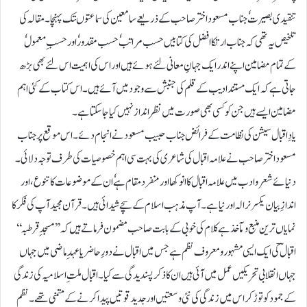
تنقیدی بصیرتٗ جناب مسعود اختر صاحب کے ذریعے سامعین کی سماعتوںتک پہنچا ۔مقالہ کی
تلخیص یہ تھی کہ جناب ارتکا افضل کی کتابیں حسب مراتب ٗ حسب مقدورٗ اور حسب ِ معمولٗ
کےتمام مضامین اپنے اندرایک جہانِ معانی لئے ہوئے ہیں اوراس کی اہمیت اس لئے بھی بڑھ
جاتی ہے کہ ایک مستندادیب کے قلم کی جنبش سے وجود میں آئے ہیں۔اس کتاب کے کئی اہم
مضامین ایسے ہیں جن کو کسی بھی صورت میں نظرانداز نہیں کیاجاسکتاہے۔
یادِاقبال سیشن کی نظامت کے فرائض جناب حبیب مسعودنے انجام دئے۔ اس موقع پر جناب
مسعود اختر صاحب نے علامہ اقبال کی شاعری کی بہت سی اہم خصوصیات کی طرف توجہ دلائی۔
دنیائے شعر و ادب میں علامہ اقبال کا انوکھا اور منفرد مقام ہے ٗ ان کےموضوعات کا تنوع ،اور
اندازِ بیان یکسر نرالہ اور نیا ہے ۔ آپ مذہب اسلام کے سچے شیدائی ہیں ۔قرآن مجید آپ کی فکرکا
نمایاں ترین منبع و مآخذ ہے کلام کی خوبی کے بابت صاحب مضمون فرماتے ہیں کہ ’’مسجدِ قرطبہ‘‘
اقبالؔ کی ایک ایسی مشہور و معروف نظم ہے جس میں اقبال نے دورِ حاضر یا عہدِ ماضی میں جہاں
جہاں انقلابی تحریکیں عمل میں آئی ہیں ان کا ذکرپسندیدگی سے کیا۔ اقبال ملتِ اسلامیہ کی زندگی
کے جمود کو توڑ کر اس میں زندگی کی نئی وسعتیں اور جدید قوتیں پیدا کرنے کے متمنی تھے۔ نظم