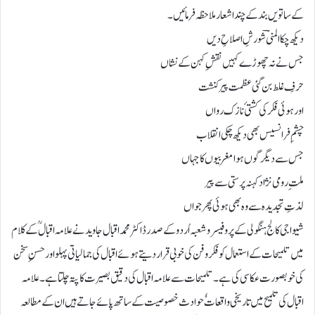
کے ساتویں بند کےچند اشعار ملاحظہ فرمائیں۔
دیکھ چکا المنیؔ شورشِ اصلاحِ دیں
جس نے نہ چھوڑے کہیں نقشِ کہن کے نشاں
حرفِ غلط بن گئی عظمت پیر کنشت
اور ہوئی فکر کی کشتیٔ نازک رواں
چشمِ فرانسیس بھی دیکھ چکی انقلاب
جس سے دیگر گوں ہوا مغربیوں کا جہاں
ملتِ رومی نژاد کہنہ پرستی سے پیر
لذتِ تجدیدہ سے وہ بھی ہوئی پھر جواں
شیواجی کالج ہنگولی کے پروفیسر وشعبہ اُردو کے صدر ڈاکٹر محمد اقبال جاوید نےعلامہ اقبالؒ کےکلام
میں تلمیحات کے استعمال کو فکر وفن کی خوبی قرار دیتے ہوئے اقبال کی جمالیاتی پہلو اور حسنِ سخن
کی خوبصورت عکاسی کی ہے ۔تلمیحات سے علامہ اقبال کی دقیق بصیرت کا پتہ چلتا ہے۔ علامہ
اقبال کی تلمیح میں تاریخی واقعاتٗ حوادث خصوصیت کے ساتھ پائے جاتے ہیں ان کے مطالعہ