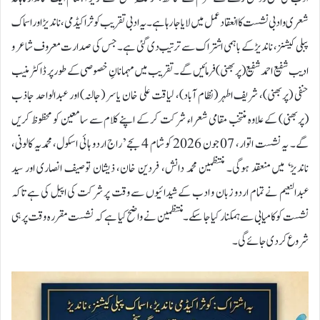
شعری و ادبی نشست کا انعقاد عمل میں لایا جا رہا ہے۔ یہ ادبی تقریب کوثر اکیڈمی، ناندیڑ اور اسماک
پبلی کیشنز، ناندیڑ کے باہمی اشتراک سے ترتیب دی گئی ہے۔جس کی صدارت معروف شاعر و
ادیب شفیع احمد شفیع (پربھنی) فرمائیں گے۔ تقریب میں مہمانانِ خصوصی کے طور پر ڈاکٹر منیب
حنفی (پربھنی)، شریف اطہر (نظام آباد)، لیاقت علی خان یاسر (جالنہ) اور عبدالواحد جاذب
(پربھنی) کے علاوہ منتخب مقامی شعراء شرکت کر کے اپنے کلام سے سامعین کو محظوظ کریں
گے۔ یہ نشست اتوار، 07 جون 2026 کو شام 4 بجے ’راج اردو ہائی اسکول، محمدیہ کالونی،
ناندیڑ‘ میں منعقد ہوگی۔ منتظمین محمد دانش، فردین خان، ذیشان توصیف انصاری اور سید
عبدالنعیم نے تمام اردو زبان و ادب کے شیدائیوں سے وقت پر شرکت کی اپیل کی ہے تاکہ
نشست کو کامیابی سے ہمکنار کیا جا سکے۔ منتظمین نے واضح کیا ہے کہ نشست مقررہ وقت پر ہی
شروع کر دی جائے گی۔