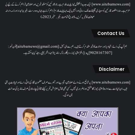
[www.aitebarnews.com] ایک جدید ڈیجیٹل نیوز پلیٹ فارم ہے۔ جو قارئین کو مستند خبریں اور مضامین فراہم کرنے کے لیے پُر
عزم ہے۔ ہمارا مقصدقارئین کو معیاری تخلیقات تک رسائی اور انہیں ایک ایسا پلیٹ فارم فراہم کرنا ہے جہاں وہ درست، غیر جانبدار اور ذمہ دارانہ
صحافت کا تجربہ کریں۔( تاریخ اشاعت : یکم؍ ستمبر 2023ء)
Contact Us
ہم آپ کی رائے، تجاویز اور سوالات کا خیرمقدم کرتے ہیں۔ ہم سےای میل: [aitebarnews@gmail.com]فون نمبر:
[9028167307]پتہ: [دفتر اعتبار نیوز، ، دیگلور ناکہ، ناندیڑ(مہاراشٹر) ] پر رابطہ کیا جاسکتا ہے۔
Disclaimer
[www.aitebarnews.com] پر شائع ہونے والے مضامین، تجزیے اور تبصرے صرف مضمون نگار کی ذاتی رائے اور خیالات پر مبنی
ہیں۔ ان خیالات سے ادارہ (اعتبار نیوز) کا متفق ہونا ضروری نہیں۔ کسی بھی قابل اعتراض تحریر کیلئے قانونی چارہ جوئی صرف ناندیڑ کی عدالت
میں ہوگی۔