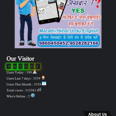
Our Visitor
2
0
7
2
0
2
Users Today : 199
Users Last 7 days : 3539
Users This Month : 3539
Total views : 315381
Who's Online : 2
About Us