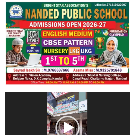
ویڈیو
پلیئر