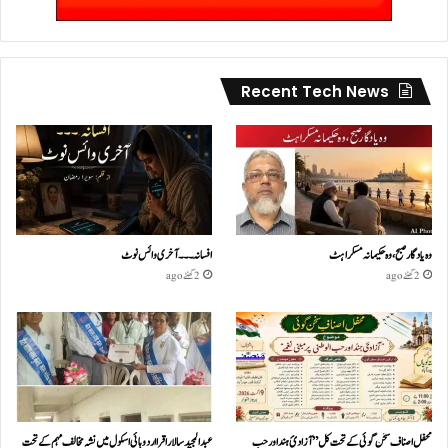
Recent Tech News
وہ یادگار صبح، وہ حکیمانہ مسکراہٹ
افسانہ۔۔۔آخری وائس نوٹ
2 گھنٹے ago
2 گھنٹے ago
محفل اصناف سخن گوئی کے تحت کل ”آزادئ ہند اور حب
عبدالمجید سالار اقرا اردو ہائی اسکول میں نشہ مخالف مہم کے تحت