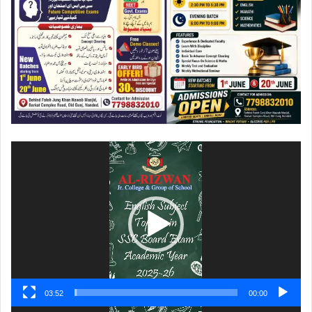
ویڈیو
پلیئر
03:52
00:00