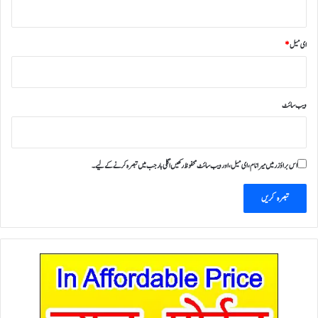
ای میل
*
ویب‌ سائٹ
اس براؤزر میں میرا نام، ای میل، اور ویب سائٹ محفوظ رکھیں اگلی بار جب میں تبصرہ کرنے کےلیے۔