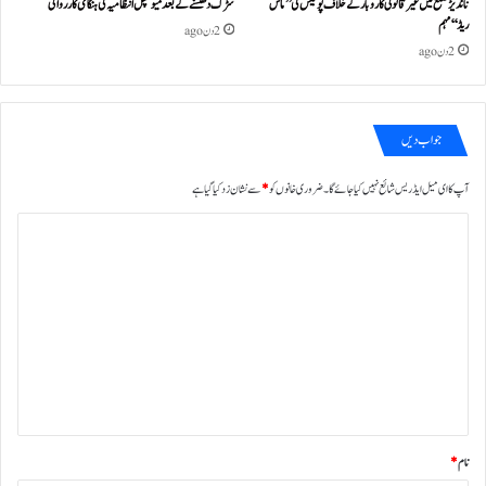
ناندیڑ ضلع میں غیر قانونی کاروبار کے خلاف پولیس کی ’’ماس
سڑک دھنسنے کے بعد میونسپل انتظامیہ کی ہنگامی کارروائی
ریڈ‘‘ مہم
2 دن ago
2 دن ago
جواب دیں
آپ کا ای میل ایڈریس شائع نہیں کیا جائے گا۔
ضروری خانوں کو
*
سے نشان زد کیا گیا ہے
ت
ب
ص
ر
ہ
*
نام
*