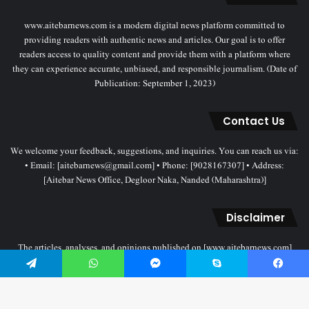
www.aitebarnews.com is a modern digital news platform committed to
providing readers with authentic news and articles. Our goal is to offer
readers access to quality content and provide them with a platform where
they can experience accurate, unbiased, and responsible journalism. (Date of
Publication: September 1, 2023)
Contact Us
We welcome your feedback, suggestions, and inquiries. You can reach us via:
• Email: [aitebarnews@gmail.com] • Phone: [9028167307] • Address:
[Aitebar News Office, Degloor Naka, Nanded (Maharashtra)]
Disclaimer
The articles, analyses, and opinions published on [www.aitebarnews.com]
solely represent the personal views and opinions of the authors. These views
Telegram
WhatsApp
Messenger
Skype
Facebook
do not necessarily reflect the stance of the Aitebar News management. Any
legal proceedings related to objectionable content will be subject to the
jurisdiction of the Nanded court only.