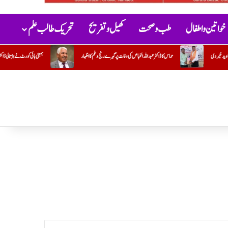
خواتین و اطفال
طب و صحت
کھیل و تفریح
تحریک طالب علم
 وغم کااظہار
بمبئی ہائی کورٹ نے ہڑتالی ڈاکٹروں کی سرزنش کرتے ہوئے ان سے فوری طور پر کام پر واپس آنے کا مطالبہ کیا۔ہڑتال 