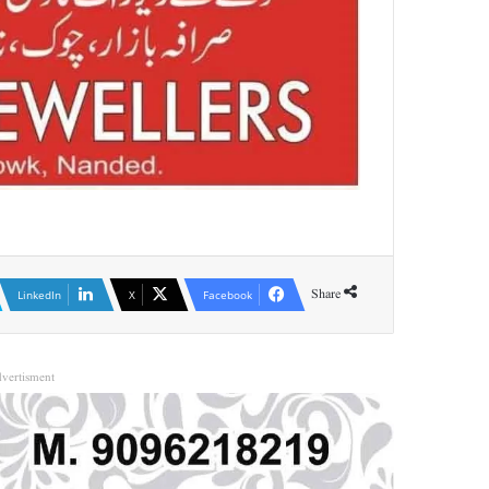
Share
LinkedIn
X
Facebook
vertisment