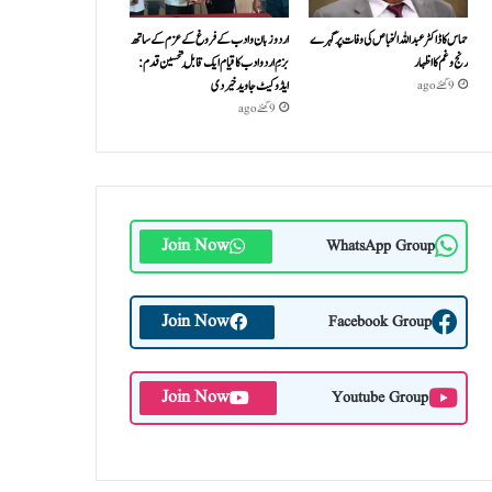
حماس کا ڈاکٹر عبداللہ الخباص کی وفات پر گہرے
اردو زبان و ادب کے فروغ کے عزم کے ساتھ
رنج وغم کااظہار
بزمِ اردو ادب کا قیام ایک قابلِ تحسین قدم :
ایڈوکیٹ جاوید خیردی
9 گھنٹے ago
9 گھنٹے ago
Join Now
WhatsApp Group
Join Now
Facebook Group
Join Now
Youtube Group