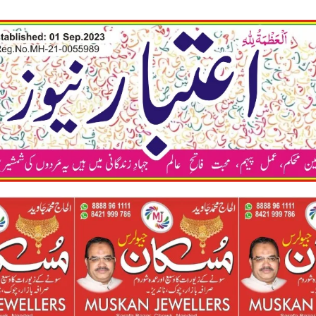
कया अप भी 