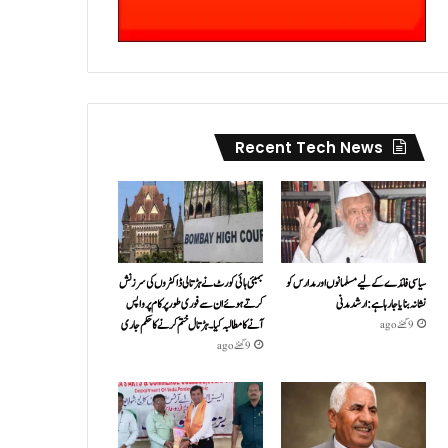
Recent Tech News
سیاسی فائدے کے لیے مسلمانوں اور مدارس کو
بمبئی ہائی کورٹ نے ہڑتالی ڈاکٹروں کی سرزنش
نشانہ بنایا جا رہا ہے: ارشد مدنی
کرتے ہوئے ان سے فوری طور پر کام پر واپس
آنے کا مطالبہ کیا۔ہڑتال ختم کرنے کا حکم جاری
9 گھنٹے ago
9 گھنٹے ago