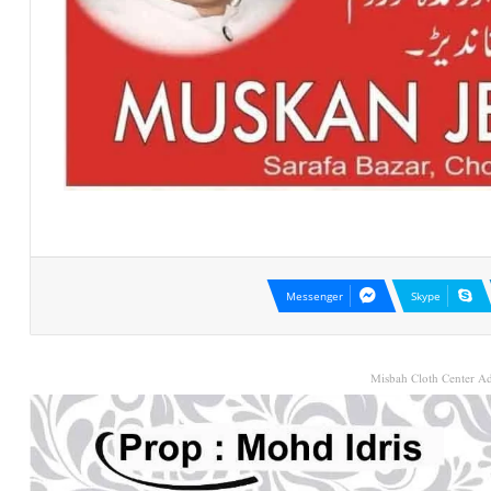
Messenger
Skype
Misbah Cloth Center Ad