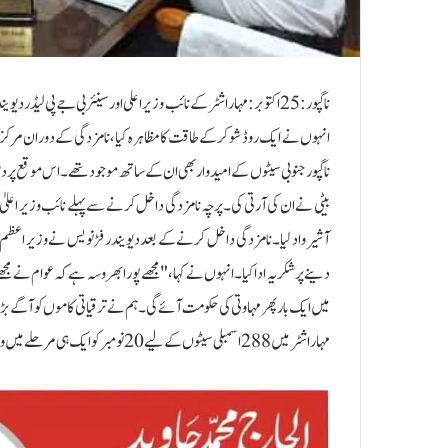
ناگپور:25 اکتوبر:مہاراشٹر کے نائب وزیر اعلی اور سینئر بی جے پی لی
انہوں نے ایک روڈ شو کرکے طاقت کا مظاہرہ کیا، نامزدگی کے دوران مرکزی
ناگپور جنوبی سیٹوں کے امیدوار بھی ان کے ساتھ موجود تھے۔ اس موقع پر دیو
بیٹی نے ان کی آرتی کی۔ پرچہ نامزدگی داخل کرنے سے پہلے نائب وزیر اعلیٰ 
آشیرواد لیا۔ نامزدگی داخل کرنے کے بعد دیویندر فڑنویس نے وزیر اعظم 
دینے پر شکریہ ادا کیا۔ انہوں نے کہا، "مجھے پورا بھروسہ ہے کہ عوام نے مجھے 
میں ایک بار پھر مہاوتی کی حکومت آئے گی۔ ہم نے ترقیاتی کاموں کو آگے بڑ
مہاراشٹر میں 288 اسمبلی سیٹوں کے لیے 20 نومبر کو ایک ہی مرحلے میں ووٹنگ ہونی ہے۔ انتخابی نتائج کا اعلان 23 نومبر کو کیا جائے گا۔