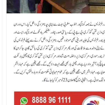
ڈر دیویندر فڑنویس نے جمعہ کو ناگپور جنوب مغربی سیٹ سے اپنا پرچہ نامزدگی داخل کیا۔ اس دوران
 وزیر نتن گڈکری، بی جے پی کے ریاستی صدر چندر شیکھر باونکولے اور ناگپور ایسٹ اور
یندر فڑنویس کی اہلیہ اور بیٹی بھی موجود تھیں۔ نامزدگی داخل کرنے سے پہلے فڑنویس کی
نے اپنی والدہ سے ملاقات کی اور پھر مرکزی وزیر نتن گڈکری کی رہائش گاہ پر جاکر ان کا
نریندر مودی، مرکزی وزیر داخلہ امت شاہ اور مرکزی وزیر نتن گڈکری کا چھٹی بار ٹکٹ
پانچ بار آشیرواد دیا ہے اور چھٹی بار بھی مجھے جیت دلائیں گے۔ مجھے یقین ہے کہ مہاراشٹر
ھایا ہے۔ مہاراشٹر میں، مجھے یقین ہے کہ عوام مہا یوتی حکومت کو دوبارہ منتخب کریں گے۔