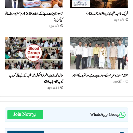
تحریک طالب علم: پسندیدہ اشعار (قسط:45)
تمام دستاویزات دینے کے باوجود SIR فارم مسترد ہو جائے تو
کیا کریں؟
1 گھنٹہ ago
1 گھنٹہ ago
عقیقہ مسنونہ و سفرِ عمرہ کی سعادت پر روح پرور تقریب کا انعقاد
حاجی محمد پاڈیلا پرائمری اسکول میں طلبہ کے لیے بلڈ گروپ
کیمپ کا کامیاب انعقاد
14 گھنٹے ago
14 گھنٹے ago
Join Now
WhatsApp Group