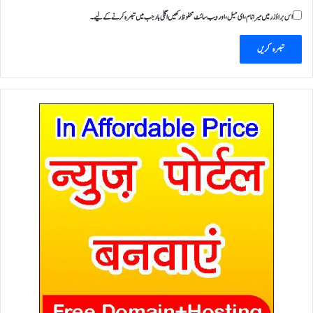
اس براؤزر میں میرا نام، ای میل، اور ویب سائٹ محفوظ رکھیں اگلی بار جب میں تبصرہ کرنے کےلیے۔