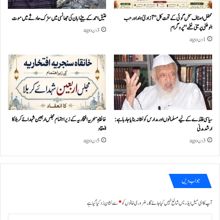
محفل اصناف سخن گوئی کے تحت کل ”آزادئ ہند اور حب
عتیق احمد کے بیٹے ابان کی جھانسی میں سڑک حادثے میں موت
الوطنی پر مبنی نغمے“پروگرام
3 دن ago
1 دن ago
سیاسی فائدے کے لیے مسلمانوں اور مدارس کو نشانہ بنایا جا رہا ہے:
خانقاہِ سنجریہ افتخاریہ کے زیراہتمام مجلس اربعین شہدائے کربلا کا
ارشد مدنی
انعقاد
3 دن ago
5 دن ago
جواب دیں
آپ کا ای میل ایڈریس شائع نہیں کیا جائے گا۔
ضروری خانوں کو
*
سے نشان زد کیا گیا ہے