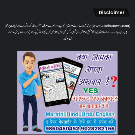
Disclaimer
[www.aitebarnews.com] پر شائع ہونے والے مضامین، تجزیے اور تبصرے صرف مضمون نگار کی ذاتی رائے اور خیالات پر مبنی
ہیں۔ ان خیالات سے ادارہ (اعتبار نیوز) کا متفق ہونا ضروری نہیں۔ کسی بھی قابل اعتراض تحریر کیلئے قانونی چارہ جوئی صرف ناندیڑ کی عدالت
میں ہوگی۔