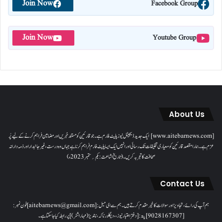
Join Now
Facebook Group
Join Now
Youtube Group
About Us
[www.aitebarnews.com] ایک جدید ڈیجیٹل نیوز پلیٹ فارم ہے۔ جو قارئین کو مستند خبریں اور مضامین فراہم کرنے کے لیے پُر
عزم ہے۔ ہمارا مقصدقارئین کو معیاری تخلیقات تک رسائی اور انہیں ایک ایسا پلیٹ فارم فراہم کرنا ہے جہاں وہ درست، غیر جانبدار اور ذمہ دارانہ
صحافت کا تجربہ کریں۔( تاریخ اشاعت : یکم؍ ستمبر 2023ء)
Contact Us
ہم آپ کی رائے، تجاویز اور سوالات کا خیرمقدم کرتے ہیں۔ ہم سےای میل: [aitebarnews@gmail.com]فون نمبر:
[9028167307]پتہ: [دفتر اعتبار نیوز، ، دیگلور ناکہ، ناندیڑ(مہاراشٹر) ] پر رابطہ کیا جاسکتا ہے۔