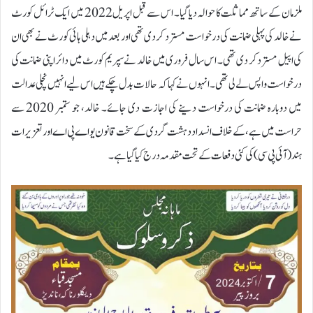
ملزمان کے ساتھ مماثلت کا حوالہ دیا گیا۔ اس سے قبل اپریل 2022 میں ایک ٹرائل کورٹ
نے خالد کی پہلی ضمانت کی درخواست مسترد کر دی تھی اور بعد میں دہلی ہائی کورٹ نے بھی ان
کی اپیل مسترد کر دی تھی۔ اس سال فروری میں خالد نے سپریم کورٹ میں دائر اپنی ضمانت کی
درخواست واپس لے لی تھی۔ انہوں نے کہا کہ حالات بدل چکے ہیں اس لیے انہیں نچلی عدالت
میں دوبارہ ضمانت کی درخواست دینے کی اجازت دی جائے۔ خالد، جو ستمبر 2020 سے
حراست میں ہے، کے خلاف انسداد دہشت گردی کے سخت قانون یو اے پی اے اور تعزیرات
ہند (آئی پی سی) کی کئی دفعات کے تحت مقدمہ درج کیا گیا ہے۔