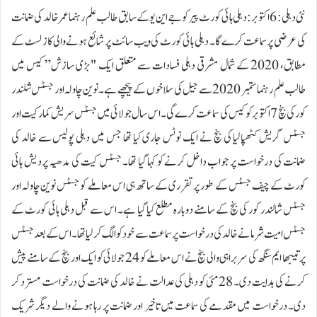
نئی دہلی: 6 اکتوبر:دہلی ہائی کورٹ پیر کو جے این یو کے سابق طالب علم رہنما عمر خالد کی ضمانت
کی عرضی پر سماعت کرے گا۔ دہلی ہائی کورٹ کی ویب سائٹ پر شائع ہونے والی کاز لسٹ کے
مطابق، 2020 کے شمال مشرقی دہلی فسادات سے متعلق ایک "بڑی سازش” کیس میں
طالب علم رہنما ستمبر 2020 سے جیل کی سلاخوں کے پیچھے ہے۔ نوین چاولہ اور جسٹس شلندر
کور کی بنچ 7 اکتوبر کو کیس کی سماعت کرے گی۔ اس سال جولائی میں جسٹس سریش کمار کیت اور
جسٹس گریش کٹھپالیا کی بنچ نے ایک نوٹس جاری کیا تھا جس میں دہلی پولیس سے خالد کی
ضمانت کی درخواست پر جواب داخل کرنے کو کہا گیا تھا۔ جسٹس کیت کی مدھیہ پردیش ہائی
کورٹ کے چیف جسٹس کے طور پر تقرری کے ساتھ ہی اس معاملے کو جسٹس نوین چاولہ اور
جسٹس شالندر کور کی بنچ کے سامنے دوبارہ مطلع کیا گیا ہے۔ اس سے قبل دہلی ہائی کورٹ کے
جسٹس امیت شرما نے خالد کی درخواست پر سماعت سے خود کو الگ کر لیا تھا۔ اس کے بعد جسٹس
پرتیبھا ایم سنگھ کی سربراہی والی بنچ نے اس معاملے کو 24 جولائی کو ایک اور بنچ کے سامنے پیش
کرنے کی ہدایت دی۔ 28 مئی کو دہلی کی عدالت نے خالد کی ضمانت کی درخواست مسترد کر
دی۔ درخواست میں مقدمے کی سماعت میں تاخیر اور ضمانت پر رہا ہونے والے دیگر شریک