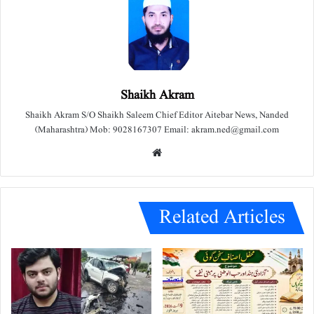
Shaikh Akram
Shaikh Akram S/O Shaikh Saleem Chief Editor Aitebar News, Nanded
(Maharashtra) Mob: 9028167307 Email: akram.ned@gmail.com
We
bsit
e
Related Articles