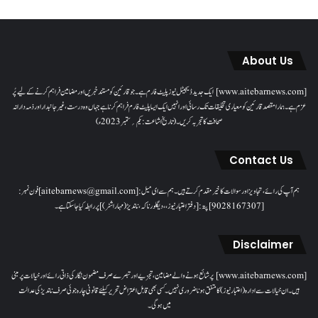
About Us
[www.aitebarnews.com] ایک جدید ڈیجیٹل نیوز پلیٹ فارم ہے۔ جو قارئین کو مستند خبریں اور مضامین فراہم کرنے کے لیے پُر
عزم ہے۔ ہمارا مقصدقارئین کو معیاری تخلیقات تک رسائی اور انہیں ایک ایسا پلیٹ فارم فراہم کرنا ہے جہاں وہ درست، غیر جانبدار اور ذمہ دارانہ
صحافت کا تجربہ کریں۔( تاریخ اشاعت : یکم؍ ستمبر 2023ء)
Contact Us
ہم آپ کی رائے، تجاویز اور سوالات کا خیرمقدم کرتے ہیں۔ ہم سےای میل: [aitebarnews@gmail.com]فون نمبر:
[9028167307]پتہ: [دفتر اعتبار نیوز، ، دیگلور ناکہ، ناندیڑ(مہاراشٹر) ] پر رابطہ کیا جاسکتا ہے۔
Disclaimer
[www.aitebarnews.com] پر شائع ہونے والے مضامین، تجزیے اور تبصرے صرف مضمون نگار کی ذاتی رائے اور خیالات پر مبنی
ہیں۔ ان خیالات سے ادارہ (اعتبار نیوز) کا متفق ہونا ضروری نہیں۔ کسی بھی قابل اعتراض تحریر کیلئے قانونی چارہ جوئی صرف ناندیڑ کی عدالت
میں ہوگی۔