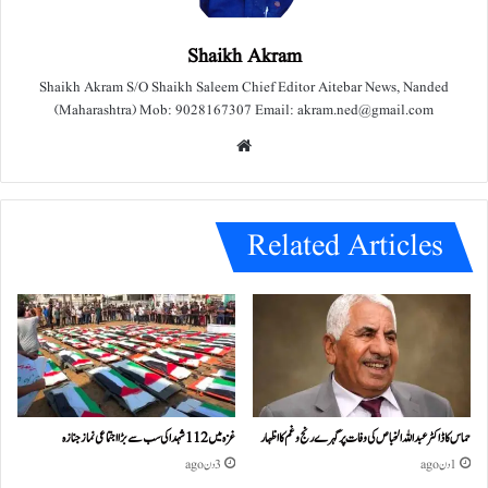
Shaikh Akram
Shaikh Akram S/O Shaikh Saleem Chief Editor Aitebar News, Nanded
(Maharashtra) Mob: 9028167307 Email: akram.ned@gmail.com
We
bsit
e
Related Articles
حماس کا ڈاکٹر عبداللہ الخباص کی وفات پر گہرے رنج وغم کااظہار
غزہ میں 112 شہدا کی سب سے بڑا اجتماعی نماز جنازہ
1 دن ago
3 دن ago