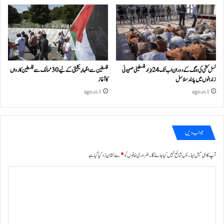
نسل کشی کی جنگ کے دوران اب تک 24ہزار فلسطینی صہیونی
فلسطین سے اظہارِ یکجہتی کے لیے 30 ممالک سے فلسطین کارواں
زندانوں میں پابند سلاسل
کا آغاز
1 ہفتہ ago
1 ہفتہ ago
جواب دیں
آپ کا ای میل ایڈریس شائع نہیں کیا جائے گا۔
ضروری خانوں کو
*
سے نشان زد کیا گیا ہے
ت
ب
ص
ر