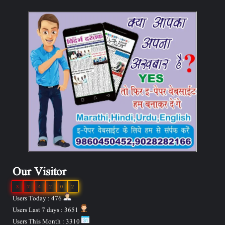
Our Visitor
3
7
4
2
0
2
Users Today : 476
Users Last 7 days : 3651
Users This Month : 3310