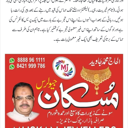
اور ہماری ضروریات کا خیال رکھا جاتا تھا۔’لیفشٹز کے بقول اس جگہ پر اسرائیلی بمباری بھی کئی بار
ہوئی۔ (تاہم خیریت رہی۔) لیفشٹز دو ہفتے تک حماس کی قید میں رہنے کے بعد پیر کی رات رہا
ہوئیں۔ رہائی کے بعد اب انہوں نے اپنے اس تجربے کے بارے میں ایک پریس کانفرنس کی
ہے اور لوگوں کے ساتھ اپنے اس غیر معمولی تجربے کو شئیر کیا ہے۔ تاہم ان کی طرف سے
حماس کے برتا کی تعریف بھی ایک غیر معمولی بات ہے۔