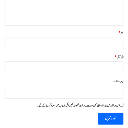
ہ
*
نام
*
ای میل
*
ویب‌ سائٹ
اس براؤزر میں میرا نام، ای میل، اور ویب سائٹ محفوظ رکھیں اگلی بار جب میں تبصرہ کرنے کےلیے۔