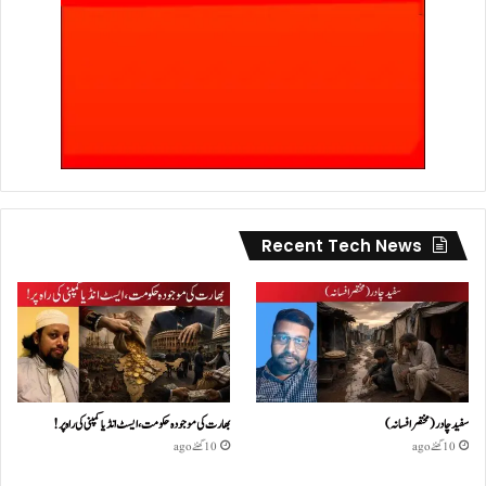
Recent Tech News
سفید چادر( مختصر افسانہ)
بھارت کی موجودہ حکومت،ایسٹ انڈیا کمپنی کی راہ پر!
10 گھنٹے ago
10 گھنٹے ago