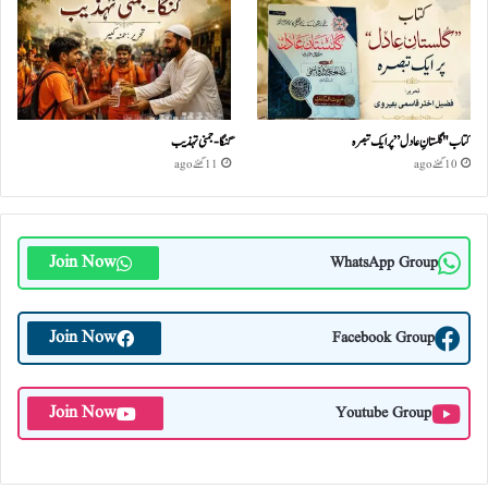
کتاب "گلستانِ عادل” پر ایک تبصرہ
گنگا-جمنی تہذیب
10 گھنٹے ago
11 گھنٹے ago
Join Now
WhatsApp Group
Join Now
Facebook Group
Join Now
Youtube Group