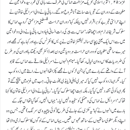
غزہ :۲۵؍اکتوبراسلامی تحریک مزاحمت حماس کی طرف سے رہا کی گئی عمر رسیدہ خواتین کے
مغویت کے دوران کے تجربات سامنے آنا شروع ہو گئے۔ رہائی پانے والی اسرائیلی خاتون نے
اپنے حراستی تجربے کو برا قرار نہیں دیا بلکہ کہا ‘دوران حراست فلسطینی مزاحمتی گروپ حماس کا
سلوک شریفانہ نرم اور اچھا تھا۔ ‘حماس سے پیر کی رات انسانی بنیادوں رہائی پانے والی دو خواتین
میں سے اس ایک یعنی پچاسی سالہ لیفشٹز خاتون نے پریس کانفرنس کی ہے اور کہا ہے کہ مجھے اور
میرے ساتھی مغویان کو دوران حراست ہر دو یا تین دن بعد ڈاکٹر بھی دیکھتا رہا اور ان کی ہر طرح
کی ضروریات کا اس دوان خیال رکھا گیا۔ ‘تاہم انہوں نے اسرائیلی علاقے سے حماس کے قابو
آنے کے واقعے کے بارے میں کہا جن لڑکوں نے مجھے پکڑا تھا انہوں نے راستے میں زد وکوب
کیا۔ مگر ایسا زد وکوب نہیں کیا کہ میری پسلی( یا ہڈی) ٹوٹ جاتی۔ جب میں غزہ میں پہنچ گئے تو
پھر ایسا کوئی تشدد نہیں کیا گیا۔ بلکہ بہت اچھا سلوک کیا گیا۔’رہائی پانے والی اسرائیلی خاتون کا کہنا
تھا کہ ‘اسرائیل نے حماس کی دھمکی کو سنجیدہ نہیں لیا۔ ‘ جہاں انہیں رکھا گیا تھا اس جگہ کے
بارے میں انہوں نے کہا ‘یہ مکڑی کے جالے کی طرح (کوئی پیچیدہ سی سرنگ) تھی۔ جس پر وہ
اپنے دیگر مغوی ساتھیوں کے ساتھ محبوس تھیں۔ یہاں حماس کے لوگوں کا سلوک نرمی والا تھا