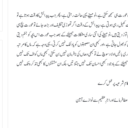
وہ عورت ہی سمجھ سکتی ہے، نو مہینے یہی حالت رہتی ہے، پھر جب پیدائش کا وقت ہوتا ہے تو
 سے کھیل رہی ہوتی ہے، پیدائش کے وقت اگر تھوڑی تکلیف اور بڑھ جائے تو عورت بچ ہی
ڑ دیتی ہیں، نو مہینے کی اتنی ساری مشکلات جھیلنے کے بعد جب عورت اس بچہ کو جنم دیتی
کو بھول جاتی ہے ، اور کبھی ان مصیبتوں کو یاد تک نہیں کرتی، یہی وجہ ہے کہ ماں کا مرتبہ
اری باتیں اولاد سوچ لے تو کبھی وہ ماں کی نافرمان نہیں بن سکتی ، کبھی ماں کو اف تک نہیں
یں جھیلنے کے باوجود کبھی احسان تک نہیں جتلاتیں، بلکہ ان مشقتوں کا کبھی تذکرہ تک نہیں
حکامِ شرعیہ پر عمل کرے
 عطا فرمائے اور اجرِ عظیم سے نوازے آمین