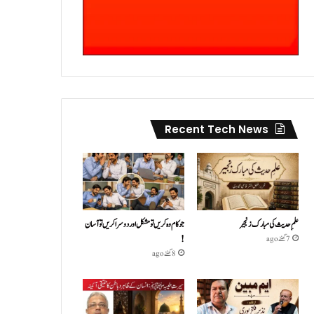
Recent Tech News
علمِ حدیث کی مبارک زنجیر
جو کام وہ کریں تو مشکل اور دوسرا کریں تو آسان
!
7 گھنٹے ago
8 گھنٹے ago