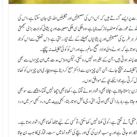
ورت پر ایسے گزرتے ہیں کہ بس اس کی مصیبتیں اور تکلیفیں اللہ ہی جان سکتا ہے،اس کی
لہ نے عورت کو صنفِ نازک بنایا ہے، وہ ہلکی سی ہلکی مصیبت اور پریشانی کو بہت بڑی سمجھتی
ر ہر طرح کی مصیبتیں اور پریشانیاں جھیلنے کے لئے تیار رہتی ہے، اِس تعلق سے اس کو جو
وتا ہے کہ ہونے والی اولاد صحیح سالم رہے اور اس کو کوئی تکلیف نہ پہنچے۔
ہت پسند ہوتی ہیں،جن کے بغیر وہ نہیں رہ سکتی، لیکن وہ اِس مدت میں ان چیزوں سے بھی
کلیف نہ پہنچ جائے، جن جن چیزون سے ڈاکٹر منع کردیتا ہے وہ بیچاری ان چیزوں کو کھانا
تعمال کرتی ہے جو اسکے بچہ کے موافق ہوں۔
ڑھتا جاتا ہے، چلنا بھی دشوار ہونے لگتا ہے، کھانا بھی اچھا نہیں لگتا، اچھے سے سو بھی
وجاتا ہے،بار بار الٹی بھی ہوتی رہتی، جی مالش ہوتا رہتا، کبھی پیٹ میں درد کبھی سر میں درد
لی آنے لگتی ہے، کوئی کھٹا نہیں کھا سکتی، تو کسی کے لیے میٹھا کھانا بھی دشوار ہوتا ہے۔
ر ہو جاتی ہے اور یہ سب خون کی کمی اور بچے کی نشوونما میں سست رفتاری کا سبب بن جاتا