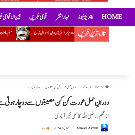
HOME
ناندیڑ نیوز
مہاراشٹر
قومی خبریں
بین الاقوامی 
تازہ ترین خبریں
مسلم ویلفیئر ایسوسی ایشن کے ضلع یوتھ صدر کے عہدے پر ضرار احمد قریشی کی تقرری
Home
/
طب و صحت
/
دورانِ حمل عورت کن کن مصیبتوں سے دوچار ہوتی ہے
دورانِ حمل عورت کن کن مصیبتوں سے دوچار ہوتی ہ
از قلم :رضی اللہ قاسمی خیرآبادی
Shaikh Akram
جولائی 6, 2024
42