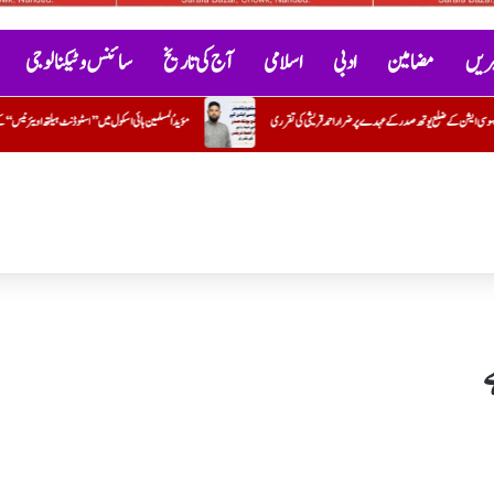
خبریں
مضامین
ادبی
اسلامی
آج کی تاریخ
سائنس و ٹیکنالوجی
مؤیدُ المسلمین ہائی اسکول میں ’’اسٹوڈنٹ ہیلتھ اویئرنیس‘‘ کے تحت بلڈ گروپ کیمپ کا کامیاب انعقاد
سیرتِ ط
ے