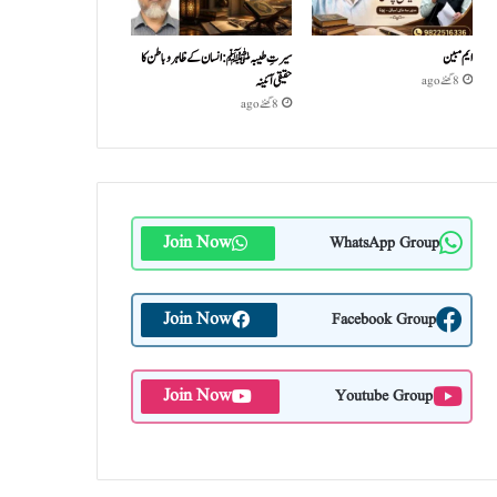
ایم مبین
سیرتِ طیبہﷺ: انسان کے ظاہر و باطن کا
حقیقی آئینہ
8 گھنٹے ago
8 گھنٹے ago
Join Now
WhatsApp Group
Join Now
Facebook Group
Join Now
Youtube Group