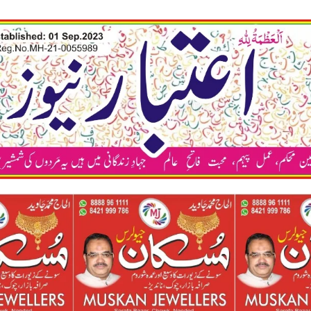
कया अप