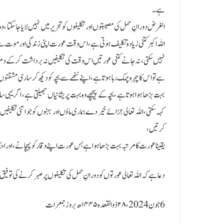
ہے ۔
الغرض دورانِ حمل کی مصیبتوں اور تکلیفوں کو تحریر میں نہیں لایا جاسکتا ، 
اللہ اکبر کتنی زیادہ تکلیف ہوتی ہے، اس وقت عورت اپنی زندگی اور موت
نہیں سکتی، نہ جانے کتنی عورتیں اس وقت کی تکلیفیں نہ برداشت کرکے دم تو
ہے تو اس کا چہرہ چمک رہا ہوتاہے، اپنے ننھے سے بچہ کو دیکھ کر ساری مشقتوں 
بہت بڑھا ہوا ہوتا ہے ، بچہ کے پیچھے وہ بہت پریشانیاں جھیلتی ہے، اگر یہی س
کہہ سکتی، اللہ تعالی جزائے خیر دے ہماری ماؤں اور بہنوں کو جو اتنی تکلیف
کرتیں،
یقینا عورت کا مرتبہ بہت بڑھا ہوا ہے بس عورت اپنے وقار کو پہچانے، اور ا
دعا ہے کہ اللہ تعالی عورتوں کو دورانِ حمل کی تکلیفوں پر صبر کر نے کی توفیق
6 جون 2024 ، ۲۸ ذوالقعدہ ۱۴۴۵ھ بروز جمعرات