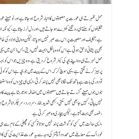
حمل ٹھہرتے ہی عورت پر مصیبتوں کا انبار شروع ہوجاتا ہے اور نو مہینے ع
تکلیفوں کو سنتے ہی رونگٹے کھڑے ہوجاتے ہیں، اور دل لرز جاتا ہے، کیونکہ ال
ہے، تکلیف اور مصیبت پر اس سے صبر نہیں ہوپاتا، لیکن وہ اپنی اولاد کی خاط
بھی پریشانی لاحق ہوتی ہے اس کو وہ بالکل اہمیت نہیں دیتی، بس ذہن میں یہی ہ
حمل ٹہرتے ہی وہ اپنے بچہ کی کیئر شروع کردیتی ہے، وہ چیزیں جو اس کو ب
پرہیز کرنے لگتی ہے، یہی سوچ کر کہ اس کے پیٹ میں جو بچہ ہے اس کو کوئی ت
تو دور کی بات ہے ہاتھ تک لگانا بھی نہیں پسند کرتی ، ایسی ہی چیزوں کو وہ اس
جوں جوں مہینے گزرتے جاتے ہیں مصیبتوں میں اضافہ ہوتا رہتا ہے پیٹ کا وزن ب
نہیں پاتی، کہیں جا بھی نہیں سکتی، کبھی شدید بخار ، سر درد، سر چکرانا شروع ہ
، غصہ بھی بہت آتا ہے ، لیکن بیچاری وہ صبر کرتی ہے
،ایسی حالت میں کسی کو گوشت پسند نہیں ہوتا تو کسی کو مچھلی کے نام سے ہی مت
خوراک کے معاملے میں محدود آپشنز کی وجہ سے یہ عورت غذائیت کی کمی کا شکا