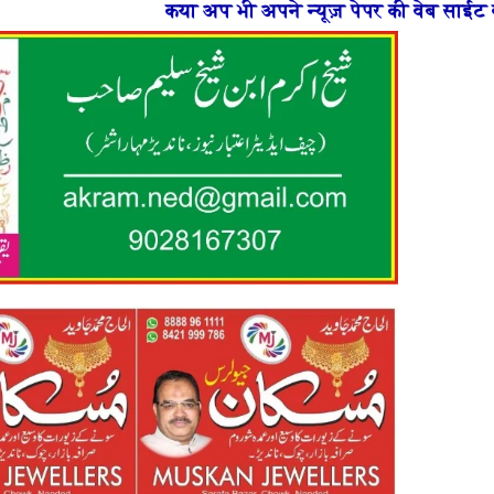
 भी अपने न्यूज़ पेपर की वेब साईट बनाना चाहते है या फिर न्य