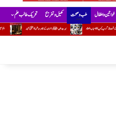
خواتین و اطفال
طب و صحت
کھیل و تفریح
تحریک طالب علم
یبہﷺ: انسان کے ظاہر و باطن کا حقیقی آئینہ
ایم مبین
جو کام وہ کریں تو مشکل اور دوسرا کریں تو آسان !