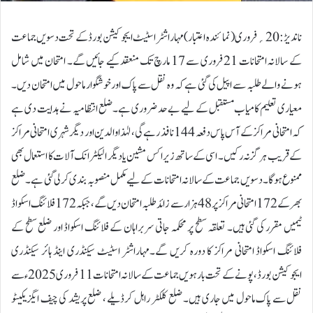
ناندیڑ:20؍فروری ( نمائندہ اعتبار) مہاراشٹر اسٹیٹ ایجوکیشن بورڈ کے تحت دسویں جماعت
کے سالانہ امتحانات 21 فروری سے 17 مارچ تک منعقد کیے جائیں گے۔ امتحان میں شامل
ہونے والے طلبہ سے اپیل کی گئی ہے کہ وہ نقل سے پاک اور خوشگوار ماحول میں امتحان دیں۔
معیاری تعلیم کامیاب مستقبل کے لیے بے حد ضروری ہے۔ضلع انتظامیہ نے ہدایت دی ہے
کہ امتحانی مراکز کے آس پاس دفعہ 144 نافذ رہے گی، لہٰذا والدین اور دیگر شہری امتحانی مراکز
کے قریب ہرگز نہ رکیں۔ اسی کے ساتھ زیراکس مشین یا دیگر الیکٹرانک آلات کا استعمال بھی
ممنوع ہوگا۔دسویں جماعت کے سالانہ امتحانات کے لیے مکمل منصوبہ بندی کر لی گئی ہے۔ ضلع
بھر کے 172 امتحانی مراکز پر 48 ہزار سے زائد طلبہ امتحان دیں گے، جبکہ 172 فلائنگ اسکواڈ
ٹیمیں مقرر کی گئی ہیں۔ تعلقہ سطح پر محکمہ جاتی سربراہان کے فلائنگ اسکواڈ اور ضلع سطح کے
فلائنگ اسکواڈ امتحانی مراکز کا دورہ کریں گے۔مہاراشٹر اسٹیٹ سیکنڈری اینڈ ہائر سیکنڈری
ایجوکیشن بورڈ، پونے کے تحت بارہویں جماعت کے سالانہ امتحانات 11 فروری 2025 ء سے
نقل سے پاک ماحول میں جاری ہیں۔ ضلع کلکٹر راہل کرڈیلے ، ضلع پریشد کی چیف ایگزیکیٹو