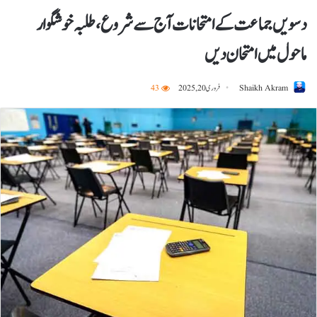
دسویں جماعت کے امتحانات آج سے شروع، طلبہ خوشگوار
ماحول میں امتحان دیں
Shaikh Akram
فروری 20, 2025
43