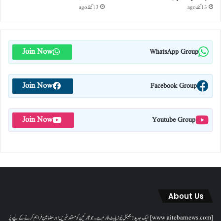
13 گھنٹے ago
13 گھنٹے ago
Join Now
WhatsApp Group
Join Now
Facebook Group
Join Now
Youtube Group
About Us
[www.aitebarnews.com] ایک جدید ڈیجیٹل نیوز پلیٹ فارم ہے۔ جو قارئین کو مستند خبریں اور مضامین فراہم کرنے کے لیے پُر