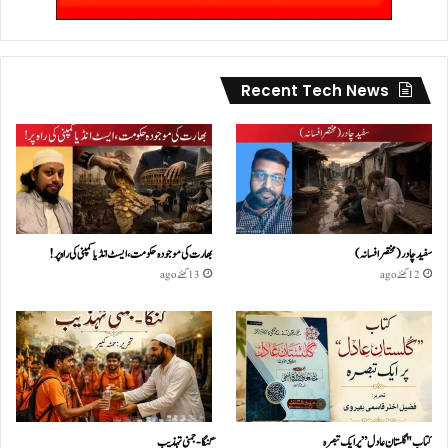
Recent Tech News
سفید چادر( مختصر افسانہ)
بھارت کی موجودہ حکومت،ایسٹ انڈیا کمپنی کی راہ پر!
12 گھنٹے ago
13 گھنٹے ago
کتاب "گلستانِ عادل” پر ایک تبصرہ
گنگا-جمنی تہذیب