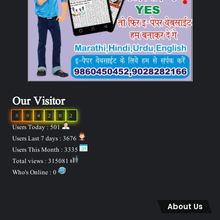
Our Visitor
8
9
4
2
0
2
Users Today : 501
Users Last 7 days : 3676
Users This Month : 3335
Total views : 315081
Who's Online : 0
About Us