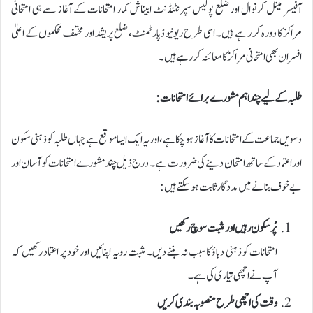
آفیسر مینل کرنوال اور ضلع پولیس سپرنٹنڈنٹ ابیناش کمار امتحانات کے آغاز سے ہی امتحانی
مراکز کا دورہ کر رہے ہیں۔ اسی طرح ریونیو ڈپارٹمنٹ، ضلع پریشد اور مختلف محکموں کے اعلیٰ
افسران بھی امتحانی مراکز کا معائنہ کر رہے ہیں۔
طلبہ کے لیے چند اہم مشورے برائے امتحانات:
دسویں جماعت کے امتحانات کا آغاز ہو چکا ہے، اور یہ ایک ایسا موقع ہے جہاں طلبہ کو ذہنی سکون
اور اعتماد کے ساتھ امتحان دینے کی ضرورت ہے۔ درج ذیل چند مشورے امتحانات کو آسان اور
بے خوف بنانے میں مددگار ثابت ہو سکتے ہیں:
پُرسکون رہیں اور مثبت سوچ رکھیں
امتحانات کو ذہنی دباؤ کا سبب نہ بننے دیں۔ مثبت رویہ اپنائیں اور خود پر اعتماد رکھیں کہ
آپ نے اچھی تیاری کی ہے۔
وقت کی اچھی طرح منصوبہ بندی کریں