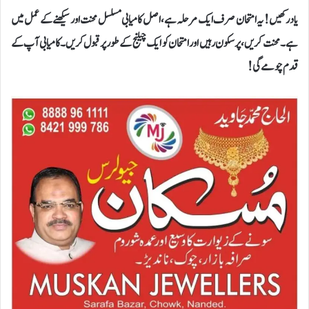
یاد رکھیں! یہ امتحان صرف ایک مرحلہ ہے، اصل کامیابی مسلسل محنت اور سیکھنے کے عمل میں
ہے۔ محنت کریں، پرسکون رہیں اور امتحان کو ایک چیلنج کے طور پر قبول کریں۔ کامیابی آپ کے
قدم چومے گی!