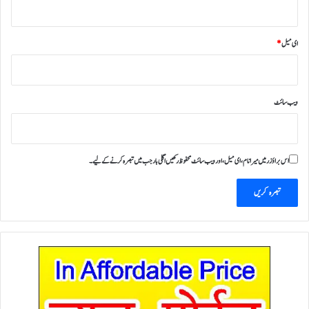
ای میل
*
ویب‌ سائٹ
اس براؤزر میں میرا نام، ای میل، اور ویب سائٹ محفوظ رکھیں اگلی بار جب میں تبصرہ کرنے کےلیے۔