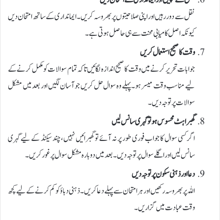
نقل سے بچیں اور ایمانداری سے امتحان دیں
نقل سے دور رہیں اور اپنی صلاحیتوں پر بھروسہ کریں۔ ایمانداری کے ساتھ امتحان دیں
کیونکہ اصل کامیابی محنت سے ہی حاصل ہوتی ہے۔
وقت کا صحیح استعمال کریں
جوابات تحریر کرنے میں وقت کا صحیح اندازہ لگائیں تاکہ تمام سوالات کو مکمل کرنے کے
لیے مناسب وقت میسر ہو۔ پہلے وہ سوال حل کریں جو آسان لگیں اور بعد میں مشکل
سوالات پر توجہ دیں۔
گھبراہٹ محسوس ہو تو گہری سانس لیں
اگر کسی سوال کا جواب فوری طور پر نہ آئے تو گھبرائیں نہیں، چند سیکنڈ کے لیے گہری
سانس لیں اور اگلے سوال پر توجہ دیں۔ بعد میں دوبارہ مشکل سوال پر غور کریں۔
دعا اور ذہنی سکون پر توجہ دیں
اللہ پر بھروسہ رکھیں اور ہر امتحان سے پہلے دعا کریں۔ ذہنی دباؤ کو کم کرنے کے لیے کچھ
وقت عبادت میں گزاریں۔