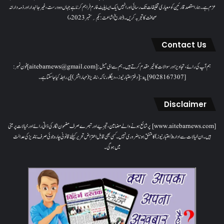
عزم ہے۔ ہمارا مقصدقارئین کو معیاری تخلیقات تک رسائی اور انہیں ایک ایسا پلیٹ فارم فراہم کرنا ہے جہاں وہ درست، غیر جانبدار اور ذمہ دارانہ
صحافت کا تجربہ کریں۔( تاریخ اشاعت : یکم؍ ستمبر 2023ء)
Contact Us
ہم آپ کی رائے، تجاویز اور سوالات کا خیرمقدم کرتے ہیں۔ ہم سےای میل: [aitebarnews@gmail.com]فون نمبر:
[9028167307]پتہ: [دفتر اعتبار نیوز، ، دیگلور ناکہ، ناندیڑ(مہاراشٹر) ] پر رابطہ کیا جاسکتا ہے۔
Disclaimer
[www.aitebarnews.com] پر شائع ہونے والے مضامین، تجزیے اور تبصرے صرف مضمون نگار کی ذاتی رائے اور خیالات پر مبنی
ہیں۔ ان خیالات سے ادارہ (اعتبار نیوز) کا متفق ہونا ضروری نہیں۔ کسی بھی قابل اعتراض تحریر کیلئے قانونی چارہ جوئی صرف ناندیڑ کی عدالت
میں ہوگی۔