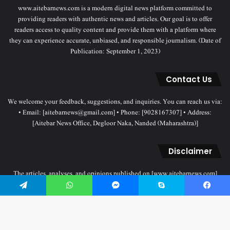
www.aitebarnews.com is a modern digital news platform committed to
providing readers with authentic news and articles. Our goal is to offer
readers access to quality content and provide them with a platform where
they can experience accurate, unbiased, and responsible journalism. (Date of
Publication: September 1, 2023)
Contact Us
We welcome your feedback, suggestions, and inquiries. You can reach us via:
• Email: [aitebarnews@gmail.com] • Phone: [9028167307] • Address:
[Aitebar News Office, Degloor Naka, Nanded (Maharashtra)]
Disclaimer
The articles, analyses, and opinions published on [www.aitebarnews.com]
solely represent the personal views and opinions of the authors. These views
do not necessarily reflect the stance of the Aitebar News management. Any
Telegram
WhatsApp
Messenger
Skype
Facebook
legal proceedings related to objectionable content will be subject to the
jurisdiction of the Nanded court only.