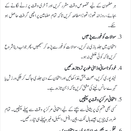
ہر مضمون کے لیے مخصوص وقت مقرر کریں اور آخری وقت پر رَٹے لگانے کے
بجائے، روزانہ تھوڑا تھوڑا مطالعہ کریں تاکہ تمام مضامین پر اچھی گرفت حاصل ہو
سکے۔
سوالات کو غور سے پڑھیں
امتحان میں جلد بازی نہ کریں، سوالات کو غور سے پڑھ کر سمجھیں، پھر جواب دینا شروع
کریں تاکہ کوئی غلطی نہ ہو۔
خود کو جسمانی و ذہنی طور پر تروتازہ رکھیں
نیند پوری کریں، صحت بخش غذا کھائیں اور امتحان کے دن جلدی جاگ کر ہلکی ورزش یا
گہرے سانس لینے کی مشق کریں تاکہ ذہن تازہ رہے۔
امتحانی مرکز پر وقت پر پہنچیں
کسی بھی قسم کی پریشانی سے بچنے کے لیے امتحانی مرکز پر وقت سے پہلے پہنچیں۔ تمام
ضروری چیزیں جیسے ہال ٹکٹ، پین، پنسل، اسکیل وغیرہ پہلے ہی تیار رکھیں۔