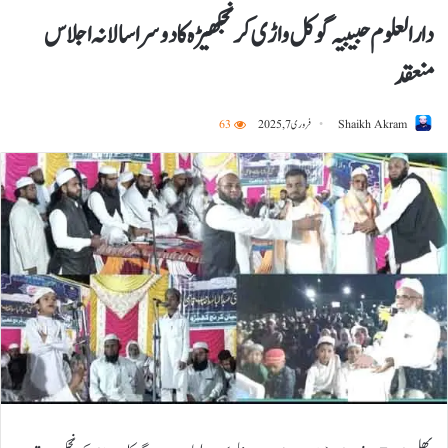
دارالعلوم حبیبیہ گوکل واڑی کرنجکھیڑہ کا دوسرا سالانہ اجلاس
منعقد
Shaikh Akram
فروری 7, 2025
63