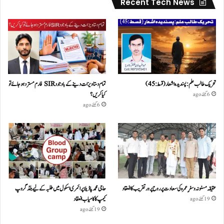
Recent Tech News
تحریک طالب علم: پسندیدہ اشعار (قسط:45)
تمام دستاویزات دینے کے باوجود SIR فارم مسترد ہو جائے تو
کیا کریں؟
6 گھنٹے ago
6 گھنٹے ago
عقیقہ مسنونہ و سفرِ عمرہ کی سعادت پر روح پرور تقریب کا انعقاد
حاجی محمد پاڈیلا پرائمری اسکول میں طلبہ کے لیے بلڈ گروپ
کیمپ کا کامیاب انعقاد
19 گھنٹے ago
19 گھنٹے ago