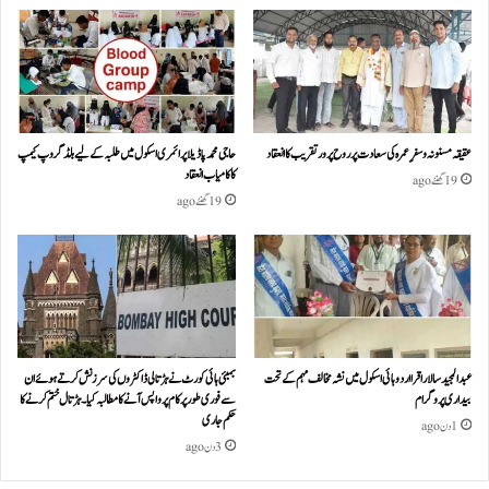
عقیقہ مسنونہ و سفرِ عمرہ کی سعادت پر روح پرور تقریب کا انعقاد
حاجی محمد پاڈیلا پرائمری اسکول میں طلبہ کے لیے بلڈ گروپ کیمپ
کا کامیاب انعقاد
19 گھنٹے ago
19 گھنٹے ago
عبدالمجید سالار اقرا اردو ہائی اسکول میں نشہ مخالف مہم کے تحت
بمبئی ہائی کورٹ نے ہڑتالی ڈاکٹروں کی سرزنش کرتے ہوئے ان
بیداری پروگرام
سے فوری طور پر کام پر واپس آنے کا مطالبہ کیا۔ہڑتال ختم کرنے کا
حکم جاری
1 دن ago
3 دن ago