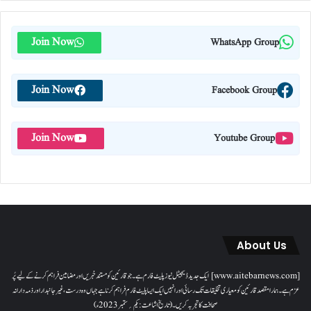
Join Now
WhatsApp Group
Join Now
Facebook Group
Join Now
Youtube Group
About Us
[www.aitebarnews.com] ایک جدید ڈیجیٹل نیوز پلیٹ فارم ہے۔ جو قارئین کو مستند خبریں اور مضامین فراہم کرنے کے لیے پُر
عزم ہے۔ ہمارا مقصدقارئین کو معیاری تخلیقات تک رسائی اور انہیں ایک ایسا پلیٹ فارم فراہم کرنا ہے جہاں وہ درست، غیر جانبدار اور ذمہ دارانہ
صحافت کا تجربہ کریں۔( تاریخ اشاعت : یکم؍ ستمبر 2023ء)