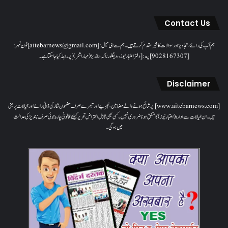
Contact Us
ہم آپ کی رائے، تجاویز اور سوالات کا خیرمقدم کرتے ہیں۔ ہم سےای میل: [aitebarnews@gmail.com]فون نمبر:
[9028167307]پتہ: [دفتر اعتبار نیوز، ، دیگلور ناکہ، ناندیڑ(مہاراشٹر) ] پر رابطہ کیا جاسکتا ہے۔
Disclaimer
[www.aitebarnews.com] پر شائع ہونے والے مضامین، تجزیے اور تبصرے صرف مضمون نگار کی ذاتی رائے اور خیالات پر مبنی
ہیں۔ ان خیالات سے ادارہ (اعتبار نیوز) کا متفق ہونا ضروری نہیں۔ کسی بھی قابل اعتراض تحریر کیلئے قانونی چارہ جوئی صرف ناندیڑ کی عدالت
میں ہوگی۔