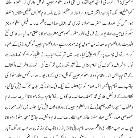
پھلمبری:7؍فروری (سیّد عبدالقدوس علی) دارالعلوم حبیبیہ گوکل واڑی کرنجکھیڑہ تعلقہ
کنڑضلع اورنگ آباد مہاراشٹر میں دوسرا سالانہ عظیم الشان جلسہ عام بعنوان تعلیمی مظاہرہ منعقد
ہوا جس کی صدارت حضرت مولانا قاری محمد اقبال صاحب ناظم مدرسہ فیض العلوم وجنر
سیکرٹری جمیت علماء پونہ نے فرمائی، بطور مقرر خصوصی حضرت مولانا مفتی عبدالباسط قاسمی شیخ
الحدیث دارالعلوم جامعہ نظامیہ صوفیہ پونہ موجود رہے، دارالعلوم حبیبیہ گوکل واڑی کے طلباء
کرام نے دل چسپ پروگرام پیش کیا ، جلسہ میں شریک احباب نے طلباء کرام کو انعامات سے
نوازا ، اطراف واکناف کی عوام الناس نے کثیر تعداد میں شرکت کی ، الحمدللہ اطراف واکناف
کے تمام چالیس ائمہ عظام کو دارالعلوم حبیبیہ گوکل واڑی کے ذریعہ سے اور مجلس علماء سلوڑ کی
جانب سے تمام چالیس ائمہ عظام کو مع اھلیہ کے ایک ایک جوڑ کپڑا ہدیہ تبرک پیش کیا گیا ،
نظامت کے فرائض قاری محمد آصف صاحب جالگاؤں نے انجام دیئے ، مولانا اظہر صاحب امام
وخطیب مسجد راشدہ چنچولی نے دارالعلوم حبیبیہ کا رودادوبجٹ پیش کیا ، جلسہ میں بطور مہمانان
خصوصی صدر مجلس علماء سلوڑ حافظ عبدالقادر صاحب امام وخطیب جامع مسجد سلوڑ ومولانا
ایوب صاحب مظاہری ناظم مدرسہ امام ربانی تانڈا بازار وجناب فیروز خان صاحب اورنگ آباد