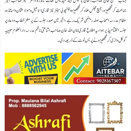
جناب محسن خان صاحب، خان ہاسپٹل اینڈ میڈیکل گھاٹ ناندرہ ڈاکٹر ضمیر صاحب امیر
جماعت کرنجکھیڑہ، جمیع مجلس علماء کرنجکھیڑہ وچنچولی سینٹر نیز قاری اسماعیل ومولا عثمان واساتذہء
عظام مدرسہ اصحاب صفہ ریٹھی شریک رہے ، اخیر میں صدر جلسہ کے پر مغز خطاب ودعاء پر
جلسہ اختتام پذیر ہوا ، یہ اطلاع قاری امان اللہ خان صاحب اشاعتی ناظم مدرسہ دارالعلوم حبیبیہ
گوکل واڑی کرنجکھیڑہ نے پریس نوٹ کے ذریعہ دی ۔