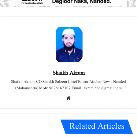
Shaikh Akram
Shaikh Akram S/O Shaikh Saleem Chief Editor Aitebar News, Nanded
(Maharashtra) Mob: 9028167307 Email: akram.ned@gmail.com
We
bsit
e
Related Articles