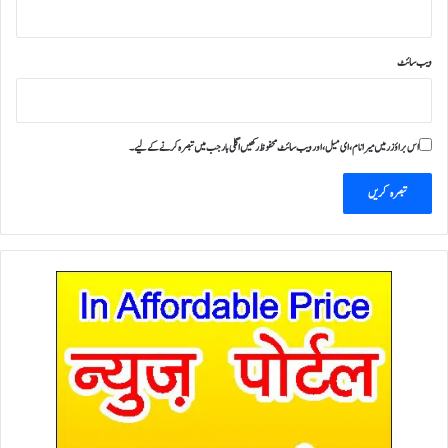
ویب‌ سائٹ
اس براؤزر میں میرا نام، ای میل، اور ویب سائٹ محفوظ رکھیں اگلی بار جب میں تبصرہ کرنے کےلیے۔