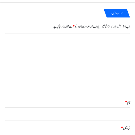
جواب دیں
آپ کا ای میل ایڈریس شائع نہیں کیا جائے گا۔
ضروری خانوں کو
*
سے نشان زد کیا گیا ہے
ت
ب
ص
ر
ہ
*
نام
*
ای میل
*