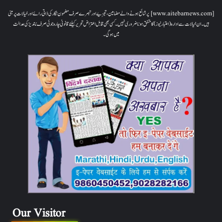
[www.aitebarnews.com] پر شائع ہونے والے مضامین، تجزیے اور تبصرے صرف مضمون نگار کی ذاتی رائے اور خیالات پر مبنی
ہیں۔ ان خیالات سے ادارہ (اعتبار نیوز) کا متفق ہونا ضروری نہیں۔ کسی بھی قابل اعتراض تحریر کیلئے قانونی چارہ جوئی صرف ناندیڑ کی عدالت
میں ہوگی۔
Our Visitor