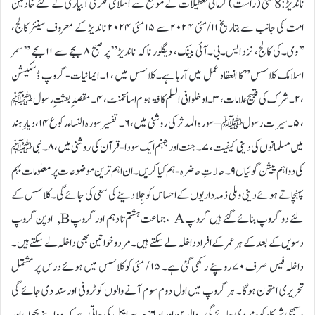
ناندیڑ:8 مئی (راست)گرمائی تعطیلات کے موقع سے اسلامی فکری آبیاری کے لئے خادمین
امت کی جانب سے بتاریخ ۱۱/مئی ۲۰۲۴ سے ۱۵ مئی ۲۰۲۴ ناندیڑ کے معروف سینئر کالج،
’’وی۔کی کالج، نزد ایس۔بی۔آئی بینک، دیگلور ناکہ ناندیڑ” پر صبح ۸ بجے سے ۱۱ بجے ” سمر
اسلامک کلاسس” کا انعقاد عمل میں آرہا ہے۔ کلاسس میں ، ۱۔ ایمانیات-گروپ ڈسکیشن
، ۲۔ شرک کی قبیح علامات، ۳۔ ادخلوافی السلم کافۃ ہوم اسائنمنٹ، ۴۔ مقصدِ بعثتِ رسول ﷺ
، ۵۔ سیرت رسول ﷺ – سورہ المدثر کی روشنی میں، ۶۔ تفسیر سورہ النساء رکوع ۱۴، دیارِ ہند
میں مسلمانوں کی دینی کیفیت، ۷۔ جنت اور جہنم ایک سودا- قرآن کی روشنی میں، ۸۔ نبیﷺ
کی دو اہم پیشن گوئیاں ۹۔ حالاتِ حاضرہ-ہم کیا کریں۔ ان اہم ترین موضوعات پر معلومات بہم
پہنچاتے ہوئے دینی و ملی ذمہ داریوں کے احساس کو جِلا دینے کی سعی کی جائے گی۔کلاسس کے
لئے دو گروپ بنائے گئے ہیں گروپ A ، جماعت ہشتم تا دہم اور گروپ B, اوپن گروپ
دسویں کے بعد کے ہر عمر کے افراد داخلہ لے سکتے ہیں۔ مرد و خواتین بھی داخلہ لے سکتے ہیں۔
داخلہ فیس صرف ۷۰ روپئے رکھی گئی ہے۔ ۱۵ / مئی کو کلاسس میں ہوئے درس پر مشتمل
تحریری امتحان ہوگا۔ ہر گروپ میں اول دوم سوم آنے والوں کو ٹروفی اور سند دی جائے گی