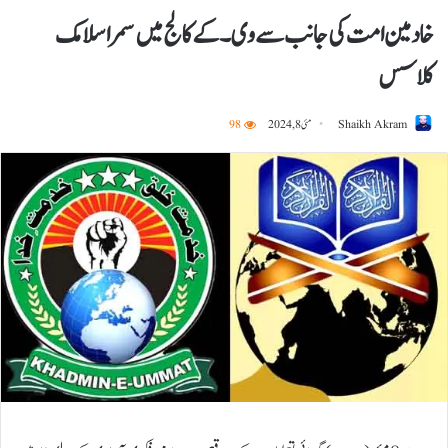
خادمین امت کی جانب سے وی۔کے کالج میں سمر اسلامک
کلاسس
Shaikh Akram
مئی 8, 2024
98