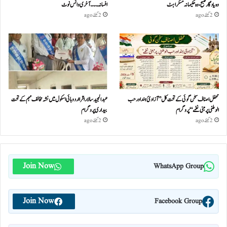
وہ یادگار صبح، وہ حکیمانہ مسکراہٹ
افسانہ۔۔۔آخری وائس نوٹ
2 گھنٹے ago
2 گھنٹے ago
محفل اصناف سخن گوئی کے تحت کل ”آزادئ ہند اور حب
عبدالمجید سالار اقرا اردو ہائی اسکول میں نشہ مخالف مہم کے تحت
الوطنی پر مبنی نغمے“پروگرام
بیداری پروگرام
2 گھنٹے ago
2 گھنٹے ago
Join Now
WhatsApp Group
Join Now
Facebook Group