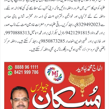
،سبھی شرکاء کو سند دی جائے گی۔ والدین اور اساتذہ سے اپیل کی جاتی ہے کہ وہ اپنے بچوں اور
طلباء کو ان کلاسس میں ضرور داخلہ دلائیں تاکہ دینی کتب کے مطالعے کی کمی کا ازالہ ہو سکے۔
داخلہ کے لئے لڑکیاں اور خواتین دختران امت کی ذمہ دار محترمہ شازیہ باجی صاحبہ
سے 8329492023 پر رابطہ کریں۔باقی طلباء و مرد حضرات خادمین امت کے نائب صدر
برادر محمد داؤد 9421291815، جنرل سیکرٹری برادر محمد اسماعیل 9970888313 ,
اور خازن برادر ظہیرالدین انعامدار 9850873285 پر رابطہ کر سکتے ہیں۔ داخلہ مرکز
اقصٰی ملٹی سروسز، نزد نشیمن ہوٹل، دیگلور ناکہ پر بھی داخلہ کر سکتے ہیں۔