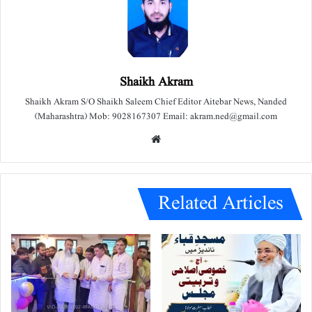
Shaikh Akram
Shaikh Akram S/O Shaikh Saleem Chief Editor Aitebar News, Nanded
(Maharashtra) Mob: 9028167307 Email: akram.ned@gmail.com
We
bsit
e
Related Articles