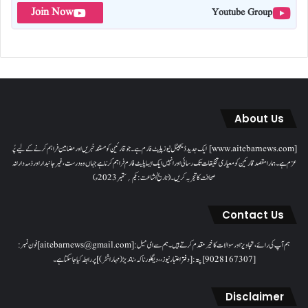
Join Now
Youtube Group
About Us
[www.aitebarnews.com] ایک جدید ڈیجیٹل نیوز پلیٹ فارم ہے۔ جو قارئین کو مستند خبریں اور مضامین فراہم کرنے کے لیے پُر
عزم ہے۔ ہمارا مقصدقارئین کو معیاری تخلیقات تک رسائی اور انہیں ایک ایسا پلیٹ فارم فراہم کرنا ہے جہاں وہ درست، غیر جانبدار اور ذمہ دارانہ
صحافت کا تجربہ کریں۔( تاریخ اشاعت : یکم؍ ستمبر 2023ء)
Contact Us
ہم آپ کی رائے، تجاویز اور سوالات کا خیرمقدم کرتے ہیں۔ ہم سےای میل: [aitebarnews@gmail.com]فون نمبر:
[9028167307]پتہ: [دفتر اعتبار نیوز، ، دیگلور ناکہ، ناندیڑ(مہاراشٹر) ] پر رابطہ کیا جاسکتا ہے۔
Disclaimer