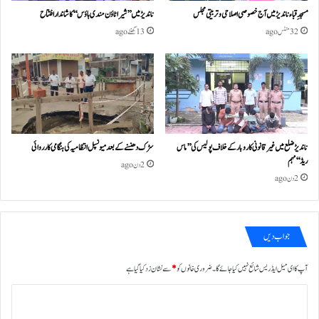
مسجدِ قباء ناندیڑ میں آج خصوصی اصلاحی و تربیتی مجلس
ناندیڑ میں ’’شیرا ٹاؤن مندی ہاؤس‘‘ کا شاندار افتتاح
32 منٹس ago
13 گھنٹے ago
ناندیڑ ضلع میں غیر قانونی کاروبار کے خلاف پولیس کی ’’ماس
سڑک دھنسنے کے بعد میونسپل انتظامیہ کی ہنگامی کارروائی
ریڈ‘‘ مہم
2 دن ago
2 دن ago
جواب دیں
آپ کا ای میل ایڈریس شائع نہیں کیا جائے گا۔
ضروری خانوں کو
*
سے نشان زد کیا گیا ہے
ت
ب