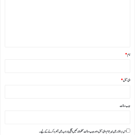
ص
ر
ہ
*
نام
*
ای میل
*
ویب‌ سائٹ
اس براؤزر میں میرا نام، ای میل، اور ویب سائٹ محفوظ رکھیں اگلی بار جب میں تبصرہ کرنے کےلیے۔