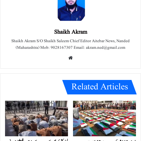
Shaikh Akram
Shaikh Akram S/O Shaikh Saleem Chief Editor Aitebar News, Nanded
(Maharashtra) Mob: 9028167307 Email: akram.ned@gmail.com
We
bsit
e
Related Articles