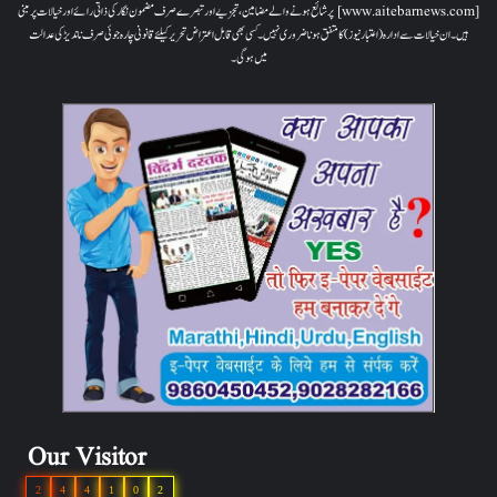
[www.aitebarnews.com] پر شائع ہونے والے مضامین، تجزیے اور تبصرے صرف مضمون نگار کی ذاتی رائے اور خیالات پر مبنی
ہیں۔ ان خیالات سے ادارہ (اعتبار نیوز) کا متفق ہونا ضروری نہیں۔ کسی بھی قابل اعتراض تحریر کیلئے قانونی چارہ جوئی صرف ناندیڑ کی عدالت
میں ہوگی۔
Our Visitor
2
4
4
1
0
2