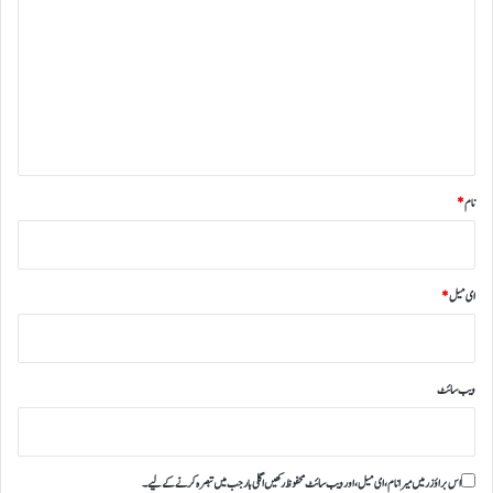
ص
ر
ہ
*
نام
*
ای میل
*
ویب‌ سائٹ
اس براؤزر میں میرا نام، ای میل، اور ویب سائٹ محفوظ رکھیں اگلی بار جب میں تبصرہ کرنے کےلیے۔