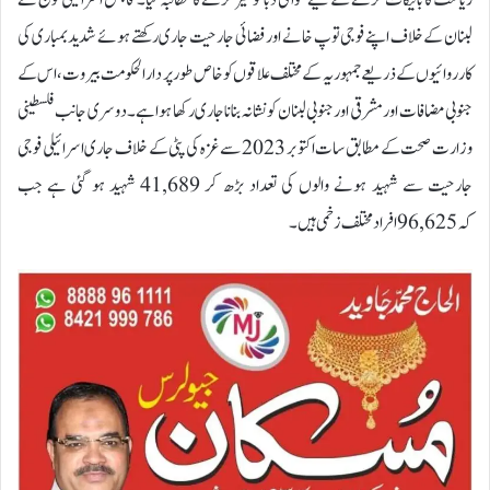
ریاست کا بائیکاٹ کرنے کے لیے عوامی دبا کو تیز کرنے کا مطالبہ کیا۔قابض اسرائیلی فوج نے
لبنان کے خلاف اپنے فوجی توپ خانے اور فضائی جارحیت جاری رکھتے ہوئے شدید بمباری کی
کارروائیوں کے ذریعے جمہوریہ کے مختلف علاقوں کو خاص طور پر دارالحکومت بیروت، اس کے
جنوبی مضافات اور مشرقی اور جنوبی لبنان کو نشانہ بنانا جاری رکھا ہوا ہے۔دوسری جانب فلسطینی
وزارت صحت کے مطابق سات اکتوبر 2023 سے غزہ کی پٹی کے خلاف جاری اسرائیلی فوجی
جارحیت سے شہید ہونے والوں کی تعداد بڑھ کر 41,689 شہید ہو گئی ہے جب
کہ 96,625 افراد مختلف زخمی ہیں۔