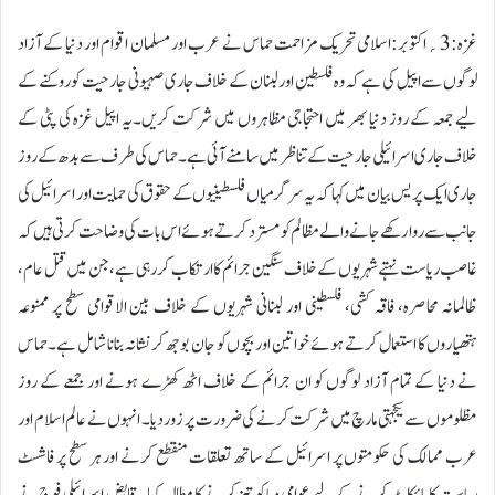
غزہ:3؍اکتوبر:اسلامی تحریک مزاحمت حماس نے عرب اور مسلمان اقوام اور دنیا کے آزاد
لوگوں سے اپیل کی ہے کہ وہ فلسطین اور لبنان کے خلاف جاری صہیونی جارحیت کو روکنے کے
لیے جمعہ کے روز دنیا بھر میں احتجاجی مظاہروں میں شرکت کریں۔یہ اپیل غزہ کی پٹی کے
خلاف جاری اسرائیلی جارحیت کے تناظر میں سامنے آئی ہے۔حماس کی طرف سے بدھ کے روز
جاری ایک پریس بیان میں کہا کہ یہ سرگرمیاں فلسطینیوں کے حقوق کی حمایت اور اسرائیل کی
جانب سے روا رکھے جانے والے مظالم کو مسترد کرتے ہوئے اس بات کی وضاحت کرتی ہیں کہ
غاصب ریاست نہتے شہریوں کے خلاف سنگین جرائم کا ارتکاب کر رہی ہے، جن میں قتل عام،
ظالمانہ محاصرہ، فاقہ کشی، فلسطینی اور لبنانی شہریوں کے خلاف بین الاقوامی سطح پر ممنوعہ
ہتھیاروں کا استعمال کرتے ہوئے خواتین اور بچوں کو جان بوجھ کر نشانہ بنانا شامل ہے۔حماس
نے دنیا کے تمام آزاد لوگوں کو ان جرائم کے خلاف اٹھ کھڑے ہونے اور جمعے کے روز
مظلوموں سے یکجہتی مارچ میں شرکت کرنے کی ضرورت پر زور دیا۔ انہوں نے عالم اسلام اور
عرب ممالک کی حکومتوں پر اسرائیل کے ساتھ تعلقات منقطع کرنے اور ہر سطح پر فاشسٹ