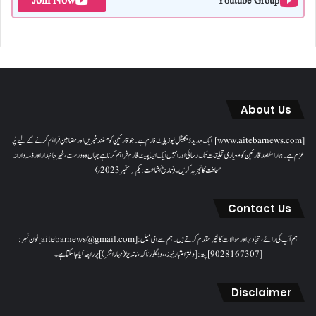
Join Now
Youtube Group
About Us
[www.aitebarnews.com] ایک جدید ڈیجیٹل نیوز پلیٹ فارم ہے۔ جو قارئین کو مستند خبریں اور مضامین فراہم کرنے کے لیے پُر
عزم ہے۔ ہمارا مقصدقارئین کو معیاری تخلیقات تک رسائی اور انہیں ایک ایسا پلیٹ فارم فراہم کرنا ہے جہاں وہ درست، غیر جانبدار اور ذمہ دارانہ
صحافت کا تجربہ کریں۔( تاریخ اشاعت : یکم؍ ستمبر 2023ء)
Contact Us
ہم آپ کی رائے، تجاویز اور سوالات کا خیرمقدم کرتے ہیں۔ ہم سےای میل: [aitebarnews@gmail.com]فون نمبر:
[9028167307]پتہ: [دفتر اعتبار نیوز، ، دیگلور ناکہ، ناندیڑ(مہاراشٹر) ] پر رابطہ کیا جاسکتا ہے۔
Disclaimer