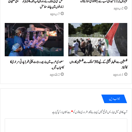
غزہ میں 112 شہدا کی سب سے بڑا اجتماعی نماز جنازہ
نسل کشی کی جنگ کے دوران اب تک 24ہزار فلسطینی صہیونی
زندانوں میں پابند سلاسل
2 دن ago
7 دن ago
فلسطین سے اظہارِ یکجہتی کے لیے 30 ممالک سے فلسطین کارواں
سعودی عرب میں بذریعہ روبوٹ پہلی تھرڈ پارٹی سرجری کا
کا آغاز
کامیاب تجربہ
1 ہفتہ ago
2 ہفتے ago
جواب دیں
آپ کا ای میل ایڈریس شائع نہیں کیا جائے گا۔
ضروری خانوں کو
*
سے نشان زد کیا گیا ہے
ت
ب