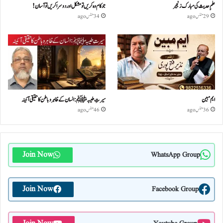
علمِ حدیث کی مبارک زنجیر
جو کام وہ کریں تو مشکل اور دوسرا کریں تو آسان !
29 منٹس ago
34 منٹس ago
ایم مبین
سیرتِ طیبہﷺ: انسان کے ظاہر و باطن کا حقیقی آئینہ
36 منٹس ago
46 منٹس ago
Join Now
WhatsApp Group
Join Now
Facebook Group