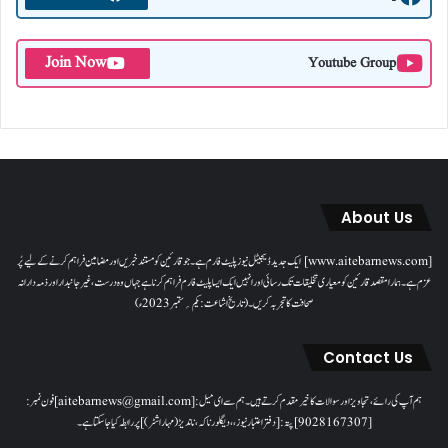
Join Now
Youtube Group
About Us
[www.aitebarnews.com] ایک جدید ڈیجیٹل نیوز پلیٹ فارم ہے۔ جو قارئین کو مستند خبریں اور مضامین فراہم کرنے کے لیے پُر
عزم ہے۔ ہمارا مقصدقارئین کو معیاری تخلیقات تک رسائی اور انہیں ایک ایسا پلیٹ فارم فراہم کرنا ہے جہاں وہ درست، غیر جانبدار اور ذمہ دارانہ
صحافت کا تجربہ کریں۔( تاریخ اشاعت : یکم؍ ستمبر 2023ء)
Contact Us
ہم آپ کی رائے، تجاویز اور سوالات کا خیرمقدم کرتے ہیں۔ ہم سےای میل: [aitebarnews@gmail.com]فون نمبر:
[9028167307]پتہ: [دفتر اعتبار نیوز، ، دیگلور ناکہ، ناندیڑ(مہاراشٹر) ] پر رابطہ کیا جاسکتا ہے۔