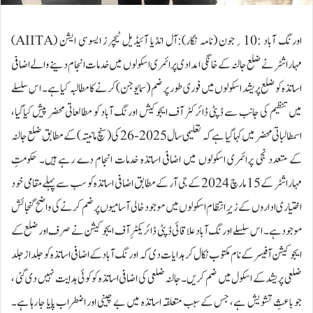
اورنگ آباد :10؍جون (نامہ نگار):آل انڈیا آئیڈیل ٹیچرز ایسوسی ایشن (AIITA)
مہاراشٹر نے ضلع جالنہ کے خانگی امدادی پرائمری اسکولوں میں خدمات انجام دینے والے اضافی
اساتذہ کو ضلع پریشد اسکولوں میں فوری طور پر ضم (سمایوجن) کرنے کا مطالبہ کیا ہے۔ اس سلسلے
میں تنظیم کی جانب سے ڈپٹی ڈائرکٹر آف ایجوکیش اورنگ آباد کو مطالعاتی محضر پیش کیاگیا،
اسمطالباتی محضر میں کہا گیا ہے کہ تعلیمی سال 2025-26 کی (سنچ مانیتہ) کے مطابق ضلع جالنہ
کے متعدد نجی پرائمری اسکولوں میں اضافی اساتذہ خدمات انجام دے رہے ہیں۔ حکومتِ
مہاراشٹر کے 15 مارچ 2024 کے جی آر کے مطابق اضافی اساتذہ کو سب سے پہلے مقامی خود
اختیاری اداروں کے زیرِ انتظام اسکولوں میں موجود خالی آسامیوں پر ضم کرنے کی واضح گنجائش
موجود ہے۔ اس سلسلے اورنگ آباد علاقائی ڈپٹی ڈائریکٹرِ آف ایجوکیشن نے صرف اور ضلع کے
ایجوکیشن آفیسر کے نام مکتوب نکال کر ہدایات دی کہ اورنگ آباد کے اضافی اساتذہ کو جلد از جلد
ضلعی پریشد کے اسکول میں ضم کریں۔جالنہ ضلعی کی اضافی اساتذہ کوکوئی ہدایت نہیں دی گئی ،
جو باعثِ تشویش ہے، جس کے سبب متعلقہ اساتذہ میں بے چینی اور اضطراب پایا جا رہا ہے۔