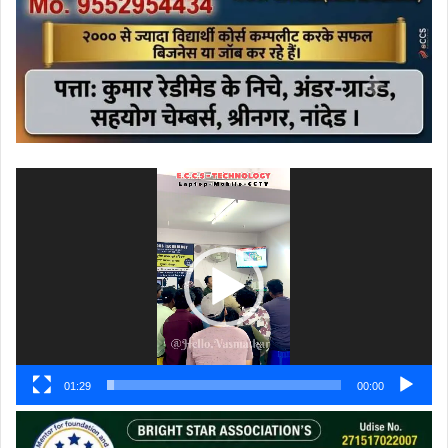
ویڈیو
پلیئر
01:29
00:00