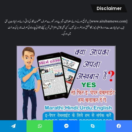
Disclaimer
[www.aitebarnews.com] پر شائع ہونے والے مضامین، تجزیے اور تبصرے صرف مضمون نگار کی ذاتی رائے اور خیالات پر مبنی
ہیں۔ ان خیالات سے ادارہ (اعتبار نیوز) کا متفق ہونا ضروری نہیں۔ کسی بھی قابل اعتراض تحریر کیلئے قانونی چارہ جوئی صرف ناندیڑ کی عدالت
میں ہوگی۔
Telegram
WhatsApp
Messenger
Skype
Facebook