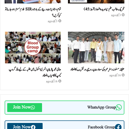
تحریک طالب علم: پسندیدہ اشعار (قسط:45)
تمام دستاویزات دینے کے باوجود SIR فارم مسترد ہو جائے تو
کیا کریں؟
3 گھنٹے ago
3 گھنٹے ago
عقیقہ مسنونہ و سفرِ عمرہ کی سعادت پر روح پرور تقریب کا انعقاد
حاجی محمد پاڈیلا پرائمری اسکول میں طلبہ کے لیے بلڈ گروپ
کیمپ کا کامیاب انعقاد
16 گھنٹے ago
16 گھنٹے ago
Join Now
WhatsApp Group
Join Now
Facebook Group