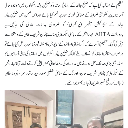
تنظیم نے مطالبہ کیا ہے کہ ضلع جالنہ کے اضافی اساتذہ کو ضلع پریشد اسکولوں میں موجود خالی
آسامیوں پر حکومتی ضوابط کے مطابق فوری طور پر ضم کیا جائے اور اس ضمن میں ضلع پریشد
جالنہ کے ایجوکیشن آفیسر (پرائمری) کو ضروری ہدایات جاری کی جائیں۔یہ
یادداشت AIITA مہاراشٹر کے ریاستی سیکریٹری جناب پٹھان شریف خان کے دستخط سے
پیش کی گئی۔ تنظیم کا کہنا ہے کہ اگر اضافی اساتذہ کے سمایوجن کا مسئلہ فوری طور پر حل کیا جائے تو
نہ صرف متاثرہ اساتذہ کو انصاف ملے گا بلکہ ضلع پریشد اسکولوں میں اساتذہ کی خالی آسامیوں کا
مسئلہ بھی بڑی حد تک حل ہونے میں مدد ملے گی۔مطالعاتی محضر پیش کرتے وقت آیٔٹا مہاراشٹر
کے سیکریٹری پٹھان شریف خان، اورنگ کے سابق ضلعی صدر سید ارشاد سر ، فیروز خان
(جالنہ) اور شیخ نصیرالدین (جالنہ) موجود تھے۔