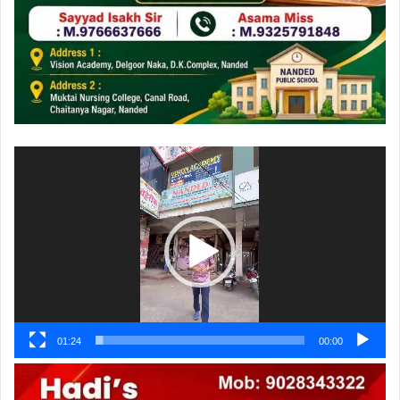
ویڈیو
پلیئر
01:24
00:00