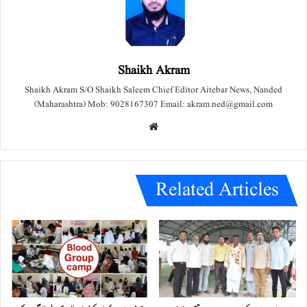
Shaikh Akram
Shaikh Akram S/O Shaikh Saleem Chief Editor Aitebar News, Nanded
(Maharashtra) Mob: 9028167307 Email: akram.ned@gmail.com
We
bsit
e
Related Articles