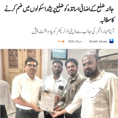
جالنہ ضلع کے اضافی اساتذہ کو ضلع پریشد اسکولوں میں ضم کرنے
کا مطالبہ
آیٹا مہاراشٹر کی جانب سے ڈپٹی ڈائریکٹرِ کو یادداشت پیش
Shaikh Akram
جون 10, 2026
46