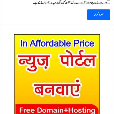
اس براؤزر میں میرا نام، ای میل، اور ویب سائٹ محفوظ رکھیں اگلی بار جب میں تبصرہ کرنے کےلیے۔