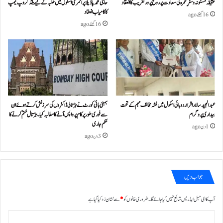
عقیقہ مسنونہ و سفرِ عمرہ کی سعادت پر روح پرور تقریب کا انعقاد
حاجی محمد پاڈیلا پرائمری اسکول میں طلبہ کے لیے بلڈ گروپ کیمپ
کا کامیاب انعقاد
16 گھنٹے ago
16 گھنٹے ago
عبدالمجید سالار اقرا اردو ہائی اسکول میں نشہ مخالف مہم کے تحت
بمبئی ہائی کورٹ نے ہڑتالی ڈاکٹروں کی سرزنش کرتے ہوئے ان
بیداری پروگرام
سے فوری طور پر کام پر واپس آنے کا مطالبہ کیا۔ہڑتال ختم کرنے کا
حکم جاری
1 دن ago
3 دن ago
جواب دیں
آپ کا ای میل ایڈریس شائع نہیں کیا جائے گا۔
ضروری خانوں کو
*
سے نشان زد کیا گیا ہے
ت