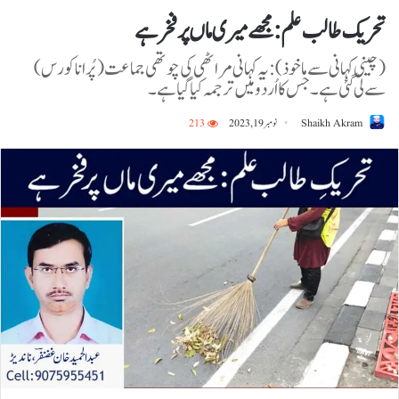
تحریک طالب علم :مجھے میری ماں پر فخر ہے
(چینی کہانی سے ماخوذ): یہ کہانی مراٹھی کی چوتھی جماعت (پُرانا کورس)
سے لی گئی ہے۔ جس کا اُردو میں ترجمہ کیا گیا ہے۔
Shaikh Akram
نومبر 19, 2023
213