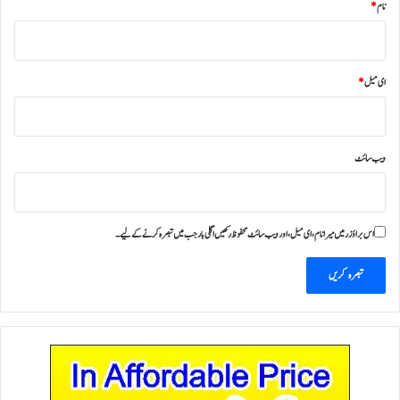
نام
*
ای میل
*
ویب‌ سائٹ
اس براؤزر میں میرا نام، ای میل، اور ویب سائٹ محفوظ رکھیں اگلی بار جب میں تبصرہ کرنے کےلیے۔