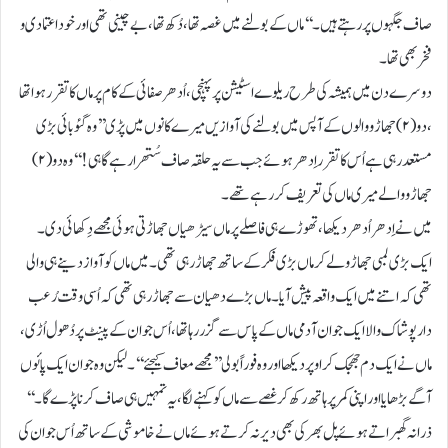
صاف جگہوں پر رہتے ہیں ۔ ‘‘ ماں کے بولنے میں غصہ تھا ، دُکھ تھا ، بے چینی تھی اور خود اعتمادی و
فخر بھی تھا۔
دوسرے دن میں ہمیشہ کی طرح ریلوے اسٹیشن پر پہنچی ، اُدھر صفائی کے کام پر ماں کا تقرر ہوا تھا
، دو (۲) جھاڑو والوں کے آپس میں بولنے کی آوازیں میرے کانوں میں پڑی ’’ وہ گئو بائی بڑی
مستعد رہی ہے اُس کا تقرر اِدھر ہوئے جب سے یہ حلقہ صاف سُتھرا رہے گا ہی ! ‘‘ وہ دو (۲)
جھاڑو والے میری ماں کی تعریف کررہے تھے۔
میں نے اِدھر اُدھر دیکھا ، تھوڑے ہی فاصلے پر ماں سیڑھیاں جھاڑتی ہوئی مجھے دِکھائی دی۔
ایک بڑی لمبی جھاڑولے کر ماں بڑی فکرکے ساتھ جھاڑرہی تھی۔ میں ماں کو آواز دینے ہی والی
تھی کہ اتنے میں ایک واقعہ پیش آیا ۔ ماں بڑے دھیان سے جھاڑ رہی تھی کہ اُسی وقت رُعب
دار پوشاک والا ایک جوان آدمی ماں کے پاس سے گزر رہا تھا ، اُس جوان کے پینٹ پر دُھول اُڑی ،
ماں نے ایک دم جھجک کر اوپر دیکھا اور وہ فوراً بولی ’’مجھے معاف کیجئے ‘‘۔ لیکن وہ جوان ایک پائوں
آگے بڑھایا اور اپنی کمر پر ہاتھ رکھ کر غصے سے ماں کو کہنے لگا، یہ تمہیں ہی صاف کرنا پڑے گا ۔ ‘‘
ذرا نہ گھبراتے ہوئے پل بھر کی بھی دیر نہ کرتے ہوئے ماں نے خاموشی کے ساتھ اُس جوان کی