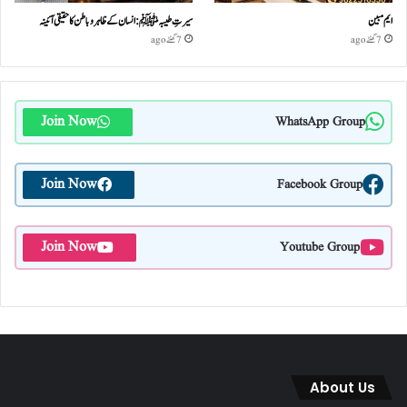
ایم مبین
سیرتِ طیبہﷺ: انسان کے ظاہر و باطن کا حقیقی آئینہ
7 گھنٹے ago
7 گھنٹے ago
Join Now
WhatsApp Group
Join Now
Facebook Group
Join Now
Youtube Group
About Us