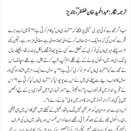
ترجمہ نگار: عبدالحمید خان غضنفرؔ، ناندیڑ
اب اگر مجھ سے کوئی میری سہیلی پوچھے کہ ’’تمہاری ماں کیا کام کرتی ہے ؟ ‘‘ تو میں اُسے بڑے
فخر سے کہوں گی کہ وہ ایک راستہ صاف کرنے والی جھاڑو والی ہے، صفائی مزدور ہے ، لیکن کچھ
عرصہ پہلے میری ماں کی نوکری کے تعلق سے کسی نے پوچھا تو مجھے بالکل پسند نہ تھا، پچھلے سال
یانگ زی اور میں اسکول جانے کے لیے نکلے، ہم گپ شپ کرتے چل رہے تھے، اچانک اُس
نے مجھ سے کہا ’’تمہاری ماں کدھر نوکری کرتی ہے ؟ ‘‘ یہ سوال سے ایک دم میں محتاط ہوگئی اور
سوال کا جواب دینے سے پہلے ہی میں نے اس سے پوچھ لیا کہ ’’تمہاری ماں کیا کرتی ہے ؟‘‘ اس
نے فخریہ انداز میں فوراً جواب دیا ’’وہ انجینئر ہے ‘‘ اور تمہاری ؟ میں تھوڑی دیر کے لیے اُلجھن
میں پڑ گئی اورآہستہ آواز میں منہ کا منہ میں بولی ’’جانے دے نا ‘‘۔
اُس دن سے میرا دھیان کدھر بھی نہیں لگ رہا تھا ، کھیل کے گھنٹے میں بھی کلاس میں ہی بیٹھی
رہی۔ اسکول چھوٹنے کے بعد گھر آئی۔ مجھے بہت اُداس محسوس ہورہا تھا۔ میں ماں کی طرف
دیکھنے لگی۔ وہ ویسی بہت بُلند نہیں لیکن اُس کی آنکھیں چمک دار ہیں ، اُس کا چہرہ ذرا سا بے رحم