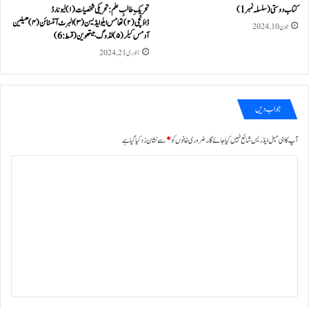
کتاب دوستی ( سلسلہ نمبر 1)
تحریک ِ طالبِ علم : تحریکی شخصیات (۱)لیونارڈ
ڈاؤنچی(۲)تھامس ایلوایڈیسن (۳)البرٹ آئنسٹائن (۴)ھیلین
جون 10, 2024
آدمس کیلر (۵)لڈوگ بیتھوین ( قسط :6)
جنوری 21, 2024
جواب دیں
آپ کا ای میل ایڈریس شائع نہیں کیا جائے گا۔
ضروری خانوں کو
*
سے نشان زد کیا گیا ہے
ت
ب
ص
ر
ہ
*