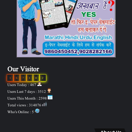
Our Visitor
1
6
7
1
0
2
Users Today : 467
Users Last 7 days : 3512
Users This Month : 2598
Total views : 314076
Who's Online : 5