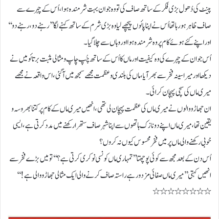
پینٹ کی دُھول بڑی فکر کے ساتھ صاف کی تو وہ جوان بہت شرمندہ ہوا ، اُس کے چہرے سے
صاف ظاہر ہورہا تھا اُس نے اپنا پائوں پیچھے لیا وہ بڑی شرم کے ساتھ کہنے لگا ’’ رہنے دو ، رہنے دو ‘‘
اور اپنے کئے ہوئے کام پر وہ شرمندہ ہوا اور وہاں سے چلا گیا۔
اُس جوان کے چہرے کی وہ کیفیت اور ماں کا اُس کے ساتھ چُپ چاپ و مثالی مثبت برتائو میں نے
دیکھا اور میرا سینہ فخر سے بھر آیا ، ماں کی بلندی و عظمت مجھے سمجھ میں آگئی، اس واقعہ نے مجھے
میری ماں کی سچی پہچان کرائی۔
ان جھاڑو والوں نے میری ماں کی عظمت پہچان لی تھی ، انھیں میری ماں کے کام پر کتنا بھروسہ و
یقین تھا ، میری ماں اپنے دو نازک ہاتھوں سے اپنا شہر صاف ستھرا رکھنے میں مدد کرتی ہے ، ایسی
خوبی رکھنے والی ماں پر میں فخر محسوس کیوں نہ کروں؟
اُس دن کے بعد مجھ سے کوئی پوچھتا ’’تمہاری ماں کونسی نوکری کرتی ہے ؟‘‘ تو میں بڑے فخر سے
انھیں کہتی ’’میری ماں صفائی مزدور ہے راستہ صاف کرنے والی ایک مثالی جھاڑو والی ہے !‘‘
٭٭٭٭٭٭٭٭