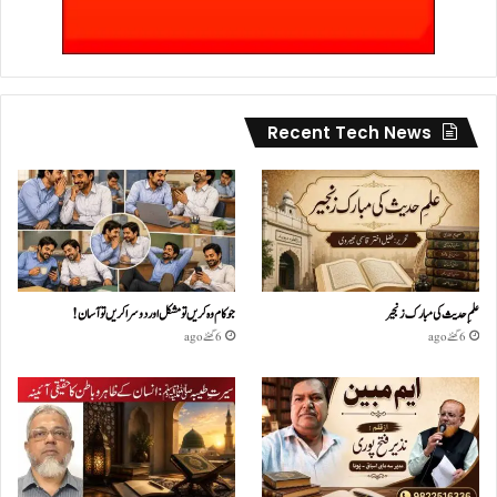
Recent Tech News
علمِ حدیث کی مبارک زنجیر
جو کام وہ کریں تو مشکل اور دوسرا کریں تو آسان !
6 گھنٹے ago
6 گھنٹے ago