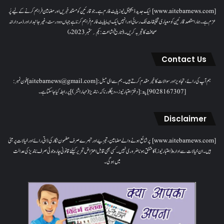
[www.aitebarnews.com] ایک جدید ڈیجیٹل نیوز پلیٹ فارم ہے۔ جو قارئین کو مستند خبریں اور مضامین فراہم کرنے کے لیے پُر
عزم ہے۔ ہمارا مقصدقارئین کو معیاری تخلیقات تک رسائی اور انہیں ایک ایسا پلیٹ فارم فراہم کرنا ہے جہاں وہ درست، غیر جانبدار اور ذمہ دارانہ
صحافت کا تجربہ کریں۔( تاریخ اشاعت : یکم؍ ستمبر 2023ء)
Contact Us
ہم آپ کی رائے، تجاویز اور سوالات کا خیرمقدم کرتے ہیں۔ ہم سےای میل: [aitebarnews@gmail.com]فون نمبر:
[9028167307]پتہ: [دفتر اعتبار نیوز، ، دیگلور ناکہ، ناندیڑ(مہاراشٹر) ] پر رابطہ کیا جاسکتا ہے۔
Disclaimer
[www.aitebarnews.com] پر شائع ہونے والے مضامین، تجزیے اور تبصرے صرف مضمون نگار کی ذاتی رائے اور خیالات پر مبنی
ہیں۔ ان خیالات سے ادارہ (اعتبار نیوز) کا متفق ہونا ضروری نہیں۔ کسی بھی قابل اعتراض تحریر کیلئے قانونی چارہ جوئی صرف ناندیڑ کی عدالت
میں ہوگی۔