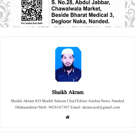
Shaikh Akram
Shaikh Akram S/O Shaikh Saleem Chief Editor Aitebar News, Nanded
(Maharashtra) Mob: 9028167307 Email: akram.ned@gmail.com
We
bsit
e