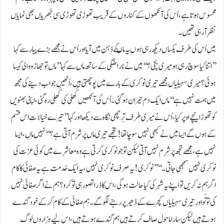
محسوس ہوتا ہے ، اُس کی آنکھوں کے کناروں کے قریب تھوڑی تھوڑی سی جُھریاں بھی نمایاں
نظر آرہی تھیں۔
میں اُس کی طرف یکساں دیکھ رہی ہوں یہ ماںکے ذہن میں آیا اور اُس نے مجھے بڑے پیار سے کہا
’’اتنا کیا سوچ رہی ہو میری بچی؟ ‘‘ میں نے ناراضگی کے ساتھ ماں سے کہا ’’ماں تو جھاڑو والی کیسا
ہوئی ؟ میری سہیلیاں مجھے تیری نوکری کے بارے میں پوچھتی ہیں ، اُنھیں جواب دینے کی مجھ
میں ہمت نہیں ہے ‘‘ ماں ایک دم حیران ہوگئی۔ اُس کی آنکھیں کُھلی کی کُھلی رہ گئی ، اپنی بھنویں
کو تھوڑا نیچے اوپر کیا ، اُس نے میری طرف تِرچھی نگاہ سے دیکھا اور کہا ’’ تیرے خیالات اس قسم
کے ہوں گے ایسا میں نے کبھی نہیں سوچا تھا ! تجھے تیری ماں پر شرم آتی ہے ؟ ‘‘ نہیں ماں ، ایسا
نہیں ہے ، مجھے تجھ پر شرم نہیں آتی لیکن تو جو نوکری کرتی ہے وہ معاشرے میں کوئی عزت کی
نوکری نہیں سمجھی جاتی ۔ ‘‘ ’’نوکری ! یہ صرف نوکری نہیں ، یہ ایک خدمت ہے یہ صفائی کا کام
اگر ہم نہ کریں تو اپنے یہ شہر کی کیا حالت ہوگی ، اس کا ذرا تصور ہی تو کرو؟ ہم نے اگر صفائی نہیں
کی تو تُو اور تیری سہیلیاں کچرے کے ڈھیر پر رہنے لگو گے۔ ہم صفائی کے کام کرکے خود گندے
ہوتے ہیں لیکن سارا ماحول صاف کرتے ہیں ہم گندے ہوتے ہیں ، اس لیے ہزاروں لوگ