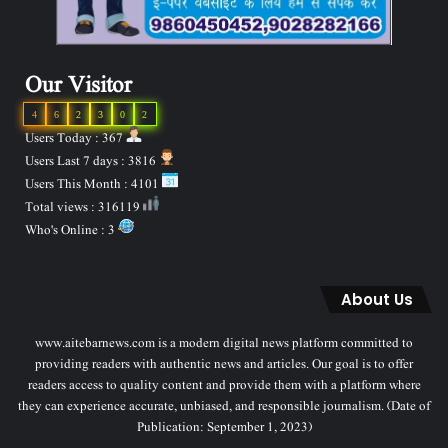
Our Visitor
4
6
2
3
0
2
Users Today : 367
Users Last 7 days : 3816
Users This Month : 4101
Total views : 316119
Who's Online : 3
About Us
www.aitebarnews.com is a modern digital news platform committed to
providing readers with authentic news and articles. Our goal is to offer
readers access to quality content and provide them with a platform where
they can experience accurate, unbiased, and responsible journalism. (Date of
Publication: September 1, 2023)