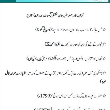
ترتیب کار: عبدالحمید خان غضنفرؔ ( معاون مدرس)، ناندیڑ
٭ کس جانور کا منہ سب جانوروں سے بڑا ہوتا ہے؟
( دریائی گھوڑا)
٭ خون کے جمنے کی وجہ کون سا وٹامن ہے؟
( وٹامن K)
٭ مکھیاں اور تتلیاں دونوں اپنے کس حصے سے چکھنے کا کام لیتی ہیں؟
( پاؤں)
٭ ڈسکوری آف انڈیا ( بھارت ایک کھوج) اس کتاب کے مصنف کون ہیں؟
( پنڈت جواہر لال
نہرو)
٭ حضرت ٹیپو سلطانؒ کی وفات کس سن میں ہوئی؟
( 1799ء)