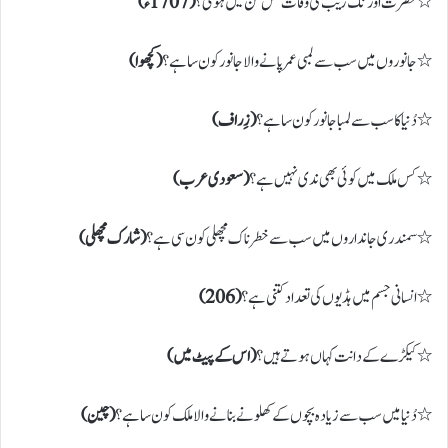
٭ حضرت اورنگ زیبؒ کی وفات کس سن میں ہوئی؟
( 1707ء)
٭ جانوروں میں سب سے لمبی عمر پانے والا جانور کون سا ہے؟
( کچھوا)
٭ دُنیا کا سب سے لمبا جانور کون سا ہے؟
( زِراف)
٭ کس ملک میں کوئی بھی ندی نہیں ہے؟
( سعودی عرب)
٭ سمندری جانداروں میں سب سے خطرناک مچھلی کون سی ہے؟
( شارک مچھلی)
٭ انسانی جسم میں ہڈیوں کی تعداد کتنی ہے؟
( 206)
٭ کیکڑے کے دانت کہاں ہوتے ہیں؟
( اس کے پیٹ میں)
٭ دُنیا میں سب سے زیادہ بچوں کے کھلونے بنانے والا ملک کون سا ہے؟
( چین)