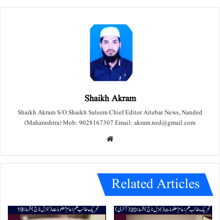
Shaikh Akram
Shaikh Akram S/O Shaikh Saleem Chief Editor Aitebar News, Nanded
(Maharashtra) Mob: 9028167307 Email: akram.ned@gmail.com
We
bsit
e
Related Articles