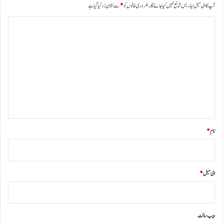
آپ کا ای میل ایڈریس شائع نہیں کیا جائے گا۔
ضروری خانوں کو
*
سے نشان زد کیا گیا ہے
ت
ب
ص
ر
ہ
*
نام
*
ای میل
*
ویب‌ سائٹ