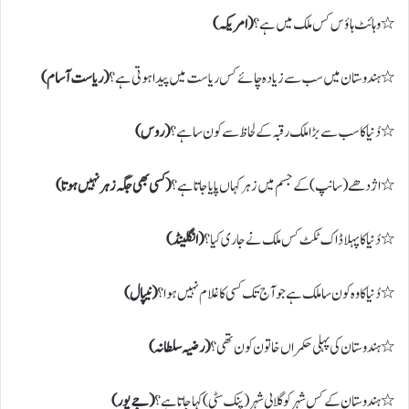
٭ وہائٹ ہاؤس کس ملک میں ہے؟
( امریکہ)
٭ ہندوستان میں سب سے زیادہ چائے کس ریاست میں پیدا ہوتی ہے؟
( ریاست آسام)
٭ دُنیا کا سب سے بڑا ملک رقبہ کے لحاظ سے کون سا ہے؟
( روس)
٭ اژدھے ( سانپ) کے جسم میں زہر کہاں پایا جاتا ہے؟
( کسی بھی جگہ زہر نہیں ہوتا)
٭ دُنیا کا پہلا ڈاک ٹکٹ کس ملک نے جاری کیا؟
( انگلینڈ)
٭ دُنیا کا وہ کون سا ملک ہے جو آج تک کسی کا غلام نہیں ہوا؟
( نیپال)
٭ ہندوستان کی پہلی حکمراں خاتون کون تھی؟
( رضیہ سلطانہ)
٭ ہندوستان کے کس شہر کو گلابی شہر ( پنک سٹی) کہا جاتا ہے؟
( جے پور)