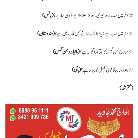
٭ دُنیا میں سب سے تیزی سے بڑھنے والا پودا کون سا ہے؟
( بانس)
٭ دُنیا میں سب سے زیادہ ڈاک خانے کس ملک میں ہے؟
( ہندوستان)
٭ سورج کس گیس کا جلتا ہوا گولہ ہے؟
( ہائیڈروجن گیس)
٭ ہندوستان کا قومی کھیل کون سا ہے؟
( ہاکی)
(ختم شد)