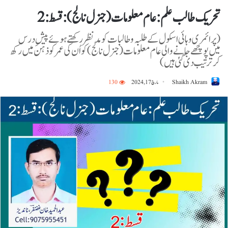
تحریک طالب علم: عام معلومات ( جنرل نالج) : قسط : 2
( پرائمری و ہائی اسکول کے طلبہ و طالبات کو مدنظر رکھتے ہوئے پیشِ درس
میں پوچھے جانے والی عام معلومات ( جنرل نالج) کو اُن کی عمر کو ذہن میں رکھ
کر ترتیب دی گئی ہیں)
Shaikh Akram
مارچ 17, 2024
130