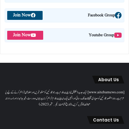
Join Now
Facebook Group
Join Now
Youtube Group
About Us
[www.aitebarnews.com] ایک جدید ڈیجیٹل نیوز پلیٹ فارم ہے۔ جو قارئین کو مستند خبریں اور مضامین فراہم کرنے کے لیے پُر
عزم ہے۔ ہمارا مقصدقارئین کو معیاری تخلیقات تک رسائی اور انہیں ایک ایسا پلیٹ فارم فراہم کرنا ہے جہاں وہ درست، غیر جانبدار اور ذمہ دارانہ
صحافت کا تجربہ کریں۔( تاریخ اشاعت : یکم؍ ستمبر 2023ء)
Contact Us