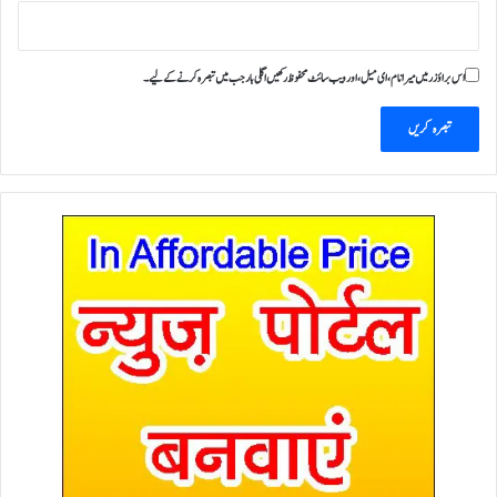
اس براؤزر میں میرا نام، ای میل، اور ویب سائٹ محفوظ رکھیں اگلی بار جب میں تبصرہ کرنے کےلیے۔