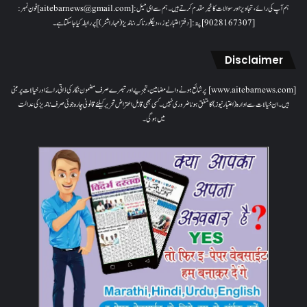
ہم آپ کی رائے، تجاویز اور سوالات کا خیرمقدم کرتے ہیں۔ ہم سےای میل: [aitebarnews@gmail.com]فون نمبر:
[9028167307]پتہ: [دفتر اعتبار نیوز، ، دیگلور ناکہ، ناندیڑ(مہاراشٹر) ] پر رابطہ کیا جاسکتا ہے۔
Disclaimer
[www.aitebarnews.com] پر شائع ہونے والے مضامین، تجزیے اور تبصرے صرف مضمون نگار کی ذاتی رائے اور خیالات پر مبنی
ہیں۔ ان خیالات سے ادارہ (اعتبار نیوز) کا متفق ہونا ضروری نہیں۔ کسی بھی قابل اعتراض تحریر کیلئے قانونی چارہ جوئی صرف ناندیڑ کی عدالت
میں ہوگی۔