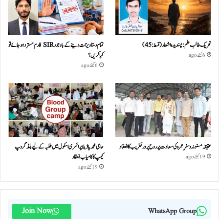
تحریک طالب علم: پسندیدہ اشعار (قسط:45)
تمام دستاویزات دینے کے باوجود SIR فارم مسترد ہو جائے تو
کیا کریں؟
6 گھنٹے ago
6 گھنٹے ago
عقیقہ مسنونہ و سفرِ عمرہ کی سعادت پر روح پرور تقریب کا انعقاد
حاجی محمد پاڈیلا پرائمری اسکول میں طلبہ کے لیے بلڈ گروپ
کیمپ کا کامیاب انعقاد
19 گھنٹے ago
19 گھنٹے ago
Join Now
WhatsApp Group