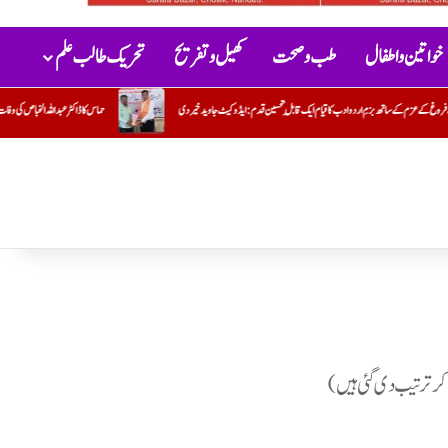
خواتین و اطفال
طب و صحت
کھیل و تفریح
تحریک طالب علم
: ایڈوکیٹ جاوید خیردی
حماس کا ڈاکٹر عبداللہ الخباص کی وفات پر گہرے رنج وغم کااظہار
بمبئی ہائی کورٹ 
کر ترتیب دی گئی ہیں)