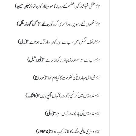
٭ مغل شہنشاہ اکبر اعظم کے دربار کا موسیقار کون تھا؟
( تان سین)
٭ سکھوں کے دسویں اور آخری گرو کون تھے؟
( گرو گووند سنگھ)
٭ ٹرافک سگنل میں سب سے اوپر کون سا رنگ ہوتا ہے؟
( لال)
٭ سب سے بڑا سمندری جاندار کون سا ہے؟
( بلیو وھیل)
٭ شیواجی مہاراج کی حکومت کا کیا نام تھا؟
( سوراج)
٭ ہندوستان میں کرنسی ( نوٹ) کہاں چھپتے ہیں؟
( ناشک)
٭ ہندوستان کی پارلیمنٹ کہاں ہے؟
( دہلی)
٭ دوسری عالمی جنگ کا خاتمہ کب ہوا؟
( ۱۹۴۵ء)