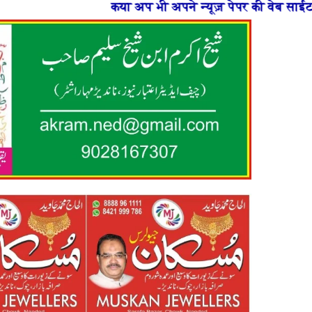
कया अप भी अपने न्यूज़ पेपर की वेब साईट बनाना चाहते है या फ