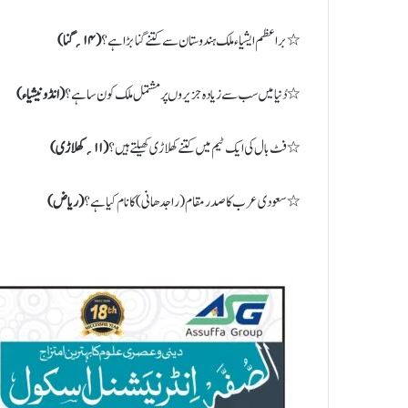
٭ براعظم ایشیاء ملک ہندوستان سے کتنے گنا بڑا ہے؟
( ۱۴؍ گنا)
٭ دُنیا میں سب سے زیادہ جزیروں پر مشتمل ملک کون سا ہے؟
( انڈونیشیاء)
٭ فٹ بال کی ایک ٹیم میں کتنے کھلاڑی کھیلتے ہیں؟
( ۱۱؍ کھلاڑی)
٭ سعودی عرب کا صدر مقام ( راجدھانی) کا نام کیا ہے؟
( ریاض)