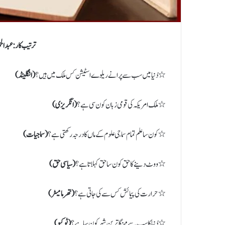
ترتیب کار: عبدال
٭ دُنیا میں سب سے پرانے ریلوے اسٹیشن کس ملک میں ہیں؟
( انگلینڈ)
٭ ملک امریکہ کی قومی زبان کون سی ہے؟
( انگریزی)
٭ کون سا علم تمام سماجی علوم کے ماں کا درجہ رکھتی ہے؟
( سماجیات)
٭ ووٹ دینے کا حق کون سا حق کہلاتا ہے؟
( سیاسی حق)
٭ حرارت کی پیمائش کس سے کی جاتی ہے؟
( تھرمامیٹر)
٭ دُنیا کا سب سے مہنگا ترین شہر کون سا ہے؟
( ٹوکیو)