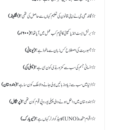
٭ گاندھی جی نے اپنی قانون کی تعلیم کہاں سے حاصل کی تھی؟
( انگلینڈ)
٭ برٹش ایسٹ انڈیا کمپنی کا قیام کب عمل میں آیا تھا؟
( ۱۶۰۰ء)
٭ جمہوریت کی اصطلاح کس زبان سے ماخوذ ہے؟
( یونانی)
٭ انسانی جسم کی سب سے کمزور ہڈی کون سی ہے؟
( پسلی کی)
٭ دُنیا میں سب سے زیادہ زبانیں بولی جانے والا ملک کون سا ہے؟
( ہندوستان)
٭ ہندوستان میں داخل ہونے والی پہلی یوروپی قوم کون تھی؟
( پرتگال)
٭ اقوام متحدہ (UNO) کا ہیڈکوارٹر کہاں ہے؟
( نیویارک)