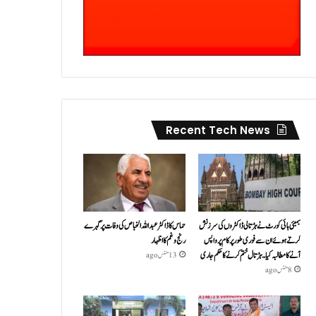
Recent Tech News
بمبئی ہائی کورٹ نے ہڑتالی ڈاکٹروں کی سرزنش
حماس کا ڈاکٹر عبداللہ الخباص کی وفات پر گہرے
کرتے ہوئے ان سے فوری طور پر کام پر واپس
رنج وغم کااظہار
آنے کا مطالبہ کیا۔ہڑتال ختم کرنے کا حکم جاری
13 منٹس ago
8 منٹس ago