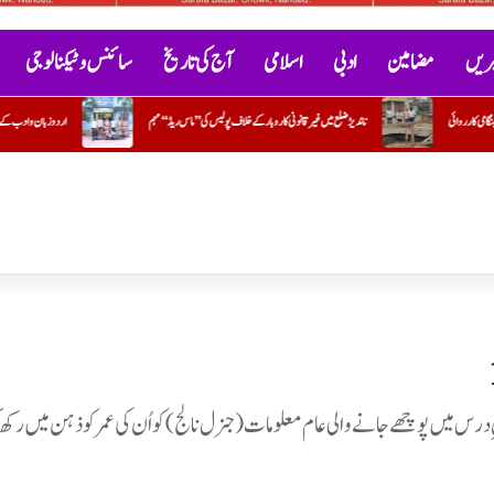
خبریں
مضامین
ادبی
اسلامی
آج کی تاریخ
سائنس و ٹیکنالوجی
روبار کے خلاف پولیس کی ’’ماس ریڈ‘‘ مہم
اردو زبان و ادب کے فروغ کے عزم کے ساتھ بزمِ اردو ادب کا قیام ایک قابلِ تحسین قدم 
 درس میں پوچھے جانے والی عام معلومات ( جنرل نالج) کو اُن کی عمر کو ذہن میں رکھ 