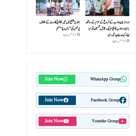
اردو زبان و ادب کے فروغ کے عزم کے ساتھ
ناندیڑ ضلع میں غیر قانونی کاروبار کے خلاف
بزمِ اردو ادب کا قیام ایک قابلِ تحسین قدم :
پولیس کی ’’ماس ریڈ‘‘ مہم
ایڈوکیٹ جاوید خیردی
32 منٹس ago
25 منٹس ago
Join Now
WhatsApp Group
Join Now
Facebook Group
Join Now
Youtube Group