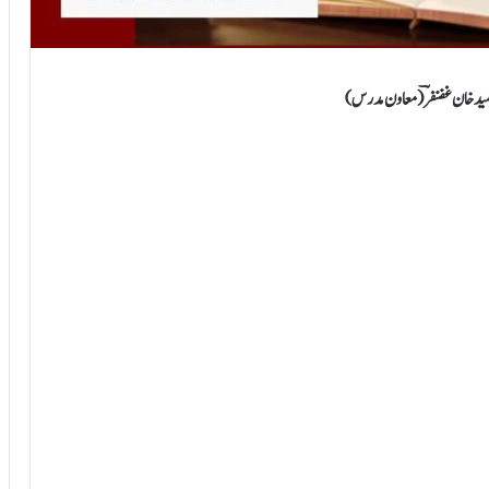
حمید خان غضنفرؔ ( معاون مدرس)