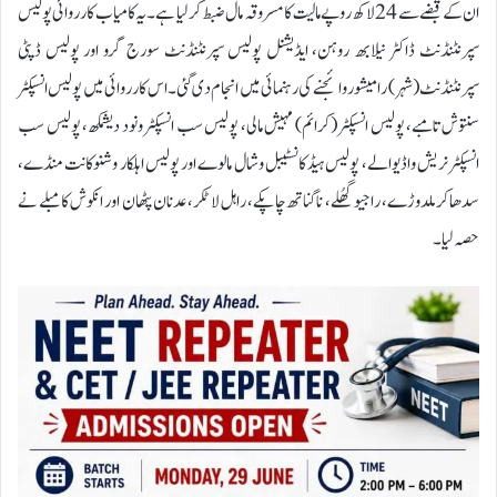
ان کے قبضے سے 24 لاکھ روپے مالیت کا مسروقہ مال ضبط کر لیا ہے۔یہ کامیاب کارروائی پولیس
سپرنٹنڈنٹ ڈاکٹر نیلابھ روہن، ایڈیشنل پولیس سپرنٹنڈنٹ سورج گرو اور پولیس ڈپٹی
سپرنٹنڈنٹ (شہر) رامیشور وائجنے کی رہنمائی میں انجام دی گئی۔اس کارروائی میں پولیس انسپکٹر
سنتوش تامبے، پولیس انسپکٹر (کرائم) مہیش مالی، پولیس سب انسپکٹر ونود دیشمکھ، پولیس سب
انسپکٹر نریش واڈیوالے، پولیس ہیڈ کانسٹیبل وشال مالوے اور پولیس اہلکار وشنوکانت منڈے،
سدھاکر ملدوڑے، راجیو گھُلے، ناگناتھ چاپکے، راہل لاٹکر، عدنان پٹھان اور انکوش کامبلے نے
حصہ لیا۔