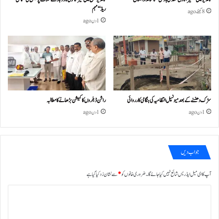
ریڈ‘‘ مہم
8 گھنٹے ago
1 دن ago
سڑک دھنسنے کے بعد میونسپل انتظامیہ کی ہنگامی کارروائی
راشن ڈیلروں کا کمیشن بڑھانے کا مطالبہ
1 دن ago
1 دن ago
جواب دیں
آپ کا ای میل ایڈریس شائع نہیں کیا جائے گا۔
ضروری خانوں کو
*
سے نشان زد کیا گیا ہے
ت
ب