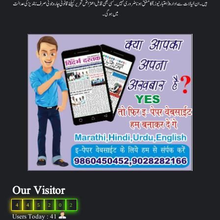
ہیں۔ ان خیالات سے ادارہ (اعتبار نیوز) کا متفق ہونا ضروری نہیں۔ کسی بھی قابل اعتراض تحریر کیلئے قانونی چارہ جوئی صرف ناندیڑ کی عدالت
میں ہوگی۔
Our Visitor
4
4
5
2
0
2
Users Today : 41