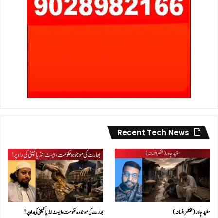
Recent Tech News
سفید چادر( مختصر افسانہ)
بھارت کی موجودہ حکومت،ایسٹ انڈیا کمپنی کی راہ پر!