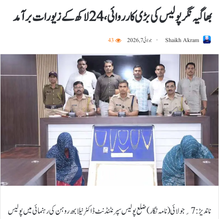
بھاگیہ نگر پولیس کی بڑی کارروائی، 24 لاکھ کے زیورات برآمد
Shaikh Akram
جولائی 7, 2026
43
ناندیڑ:7؍جولائی ( نامہ نگار) ضلع پولیس سپرنٹنڈنٹ ڈاکٹر نیلابھ روہن کی رہنمائی میں پولیس