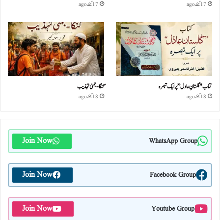
17 گھنٹے ago
17 گھنٹے ago
کتاب "گلستانِ عادل” پر ایک تبصرہ
گنگا-جمنی تہذیب
18 گھنٹے ago
18 گھنٹے ago
Join Now
WhatsApp Group
Join Now
Facebook Group
Join Now
Youtube Group