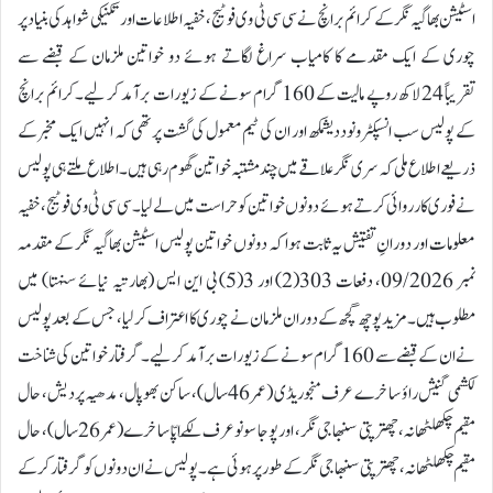
اسٹیشن بھاگیہ نگر کے کرائم برانچ نے سی سی ٹی وی فوٹیج، خفیہ اطلاعات اور تکنیکی شواہد کی بنیاد پر
چوری کے ایک مقدمے کا کامیاب سراغ لگاتے ہوئے دو خواتین ملزمان کے قبضے سے
تقریباً 24 لاکھ روپے مالیت کے 160 گرام سونے کے زیورات برآمد کر لیے۔کرائم برانچ
کے پولیس سب انسپکٹر ونود دیشمکھ اور ان کی ٹیم معمول کی گشت پر تھی کہ انہیں ایک مخبرکے
ذریعے اطلاع ملی کہ سری نگر علاقے میں چند مشتبہ خواتین گھوم رہی ہیں۔ اطلاع ملتے ہی پولیس
نے فوری کارروائی کرتے ہوئے دونوں خواتین کو حراست میں لے لیا۔سی سی ٹی وی فوٹیج، خفیہ
معلومات اور دورانِ تفتیش یہ ثابت ہوا کہ دونوں خواتین پولیس اسٹیشن بھاگیہ نگر کے مقدمہ
نمبر 09/2026، دفعات 303(2) اور 3(5) بی این ایس (بھارتیہ نیائے سنہتا) میں
مطلوب ہیں۔ مزید پوچھ گچھ کے دوران ملزمان نے چوری کا اعتراف کر لیا، جس کے بعد پولیس
نے ان کے قبضے سے 160 گرام سونے کے زیورات برآمد کر لیے۔گرفتار خواتین کی شناخت
لکشمی گنیش راؤ ساخرے عرف منجو ریڈی (عمر 46 سال)، ساکن بھوپال، مدھیہ پردیش، حال
مقیم چکھلٹھانہ، چھترپتی سنبھاجی نگر، اور پوجا سونو عرف لکّے اپّا ساخرے (عمر 26 سال)، حال
مقیم چکھلٹھانہ، چھترپتی سنبھاجی نگر کے طور پر ہوئی ہے۔ پولیس نے ان دونوں کو گرفتار کرکے