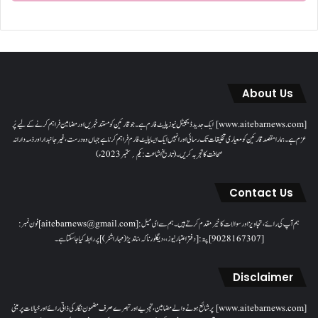
About Us
[www.aitebarnews.com] ایک جدید ڈیجیٹل نیوز پلیٹ فارم ہے۔ جو قارئین کو مستند خبریں اور مضامین فراہم کرنے کے لیے پُر
عزم ہے۔ ہمارا مقصدقارئین کو معیاری تخلیقات تک رسائی اور انہیں ایک ایسا پلیٹ فارم فراہم کرنا ہے جہاں وہ درست، غیر جانبدار اور ذمہ دارانہ
صحافت کا تجربہ کریں۔( تاریخ اشاعت : یکم؍ ستمبر 2023ء)
Contact Us
ہم آپ کی رائے، تجاویز اور سوالات کا خیرمقدم کرتے ہیں۔ ہم سےای میل: [aitebarnews@gmail.com]فون نمبر:
[9028167307]پتہ: [دفتر اعتبار نیوز، ، دیگلور ناکہ، ناندیڑ(مہاراشٹر) ] پر رابطہ کیا جاسکتا ہے۔
Disclaimer
[www.aitebarnews.com] پر شائع ہونے والے مضامین، تجزیے اور تبصرے صرف مضمون نگار کی ذاتی رائے اور خیالات پر مبنی