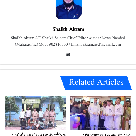
Shaikh Akram
Shaikh Akram S/O Shaikh Saleem Chief Editor Aitebar News, Nanded
(Maharashtra) Mob: 9028167307 Email: akram.ned@gmail.com
We
bsit
e
Related Articles
ناندیڑ میں ’’شیرا ٹاؤن مندی ہاؤس‘‘ کا شاندار افتتاح
ناندیڑ ضلع میں غیر قانونی کاروبار کے خلاف پولیس کی ’’ماس