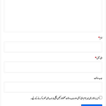
ص
ر
ہ
*
نام
*
ای میل
*
ویب‌ سائٹ
اس براؤزر میں میرا نام، ای میل، اور ویب سائٹ محفوظ رکھیں اگلی بار جب میں تبصرہ کرنے کےلیے۔