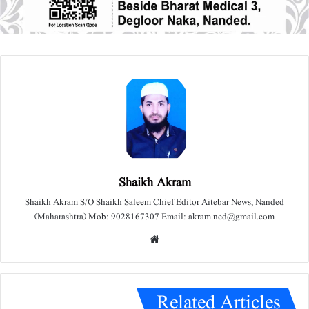
Shaikh Akram
Shaikh Akram S/O Shaikh Saleem Chief Editor Aitebar News, Nanded
(Maharashtra) Mob: 9028167307 Email: akram.ned@gmail.com
We
bsit
e
Related Articles