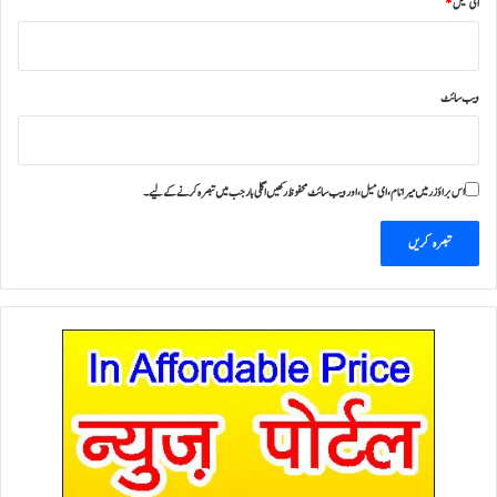
ای میل
*
ویب‌ سائٹ
اس براؤزر میں میرا نام، ای میل، اور ویب سائٹ محفوظ رکھیں اگلی بار جب میں تبصرہ کرنے کےلیے۔