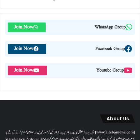
Join Now
WhatsApp Group
Join Now
Facebook Group
Join Now
Youtube Group
About Us
[www.aitebarnews.com] ایک جدید ڈیجیٹل نیوز پلیٹ فارم ہے۔ جو قارئین کو مستند خبریں اور مضامین فراہم کرنے کے لیے پُر
عزم ہے۔ ہمارا مقصدقارئین کو معیاری تخلیقات تک رسائی اور انہیں ایک ایسا پلیٹ فارم فراہم کرنا ہے جہاں وہ درست، غیر جانبدار اور ذمہ دارانہ