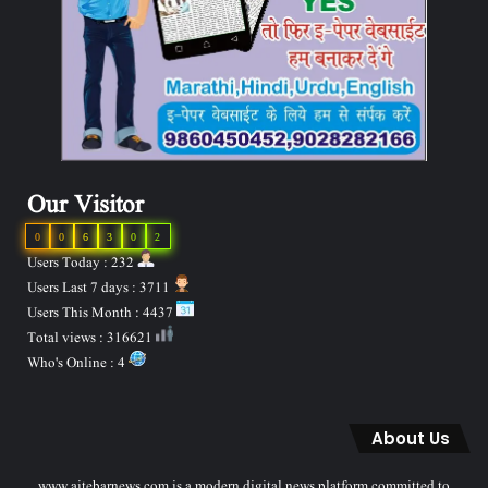
Our Visitor
0
0
6
3
0
2
Users Today : 232
Users Last 7 days : 3711
Users This Month : 4437
Total views : 316621
Who's Online : 4
About Us
www.aitebarnews.com is a modern digital news platform committed to