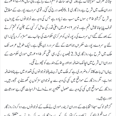
جانا نہ صرف تشویشناک ہے بلکہ کئی خدشات کو جنم دے رہا ہے۔ مالی سال ۱۸-۲۰۱۷ء کے
دوران ملک میں شرح بے روزگاری 6.1 فیصد درج کی گئی۔ قومی سروے رپورٹ کے مطابق
یہ شرح گزشتہ ۴۵ برسوں میں سب سے زیادہ ہے جس کی وجہ سے نوجوانوں کے چہروں پر
خوف پایا جانا قابل فہم ہے۔ نومبر ۲۰۱۶ء میں اعلیٰ قدر کی حامل کرنسی کے چلن کو ختم کرنے
کے بعد کئے گئے اس سروے کی رپورٹوں کو مرکزی حکومت کی جانب سے مسترد کر دیا گیا۔ اسی
لئے یہ سروے رپورٹ حکمراں جماعت کے لئے سر درد بن چکی ہے۔ ایک طویل عرصہ تک
ملک میں شرح بے روزگاری 2.3 فیصد پر رکی رہی تھی مگر ۲۰۱۵ء میں مودی حکومت کے
دوران اس شرح میں اچانک اضافہ ہوا اور یہ ۵ کے ہند سے کو چھونے لگی۔
یہاں اس بات کا تذکرہ ضروری ہے کہ ملک میں تربیت یافتہ نوجوانوں کی تعداد میں بے پناہ اضافہ
ہوا ہے، مگر روزگار کے مواقع میں کمی کی وجہ سے یہ نوجوان سڑکوں پر گھومنے پر مجبور ہیں۔
روزگار کے مواقع میں کمی کی وجہ سے حصول تعلیم پر ہونے والے اخراجات بھی بے سود ثابت
ہورہے ہیں۔
گزشتہ لوک سبھا انتخابات کے دوران نریندر مودی نے ملک کے نوجوانوں سے دو کروڑ روزگار
کے مواقع فراہم کرنے کا وعدہ کیا تھا۔ ملک کو بے روزگاری سے پاک بنانے سے متعلق بلند و