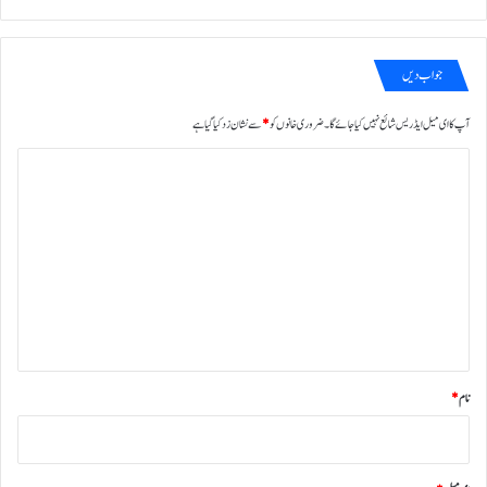
جواب دیں
آپ کا ای میل ایڈریس شائع نہیں کیا جائے گا۔
ضروری خانوں کو
*
سے نشان زد کیا گیا ہے
ت
ب
ص
ر
ہ
*
نام
*