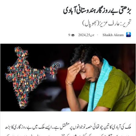
بڑھتی بے روزگار ہندوستانی آبادی
تحریر:عارف عزیز (بھوپال)
Shaikh Akram
جون 25, 2024
9
ملک کی آبادی کا تین چوتھائی حصہ نوجوانوں پر مشتمل ہے۔ ایسے ملک میں بے روزگاری کا بڑھ