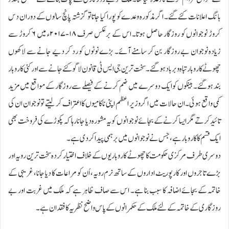
بانگ اعلانات کئے گئے۔ اگر مذکورہ وعدے کو پورا کیا جاتا تو گزشتہ پانچ سالوں کے دوران دس
کروڑ نوجوانوں کو روزگار حاصل ہوتا۔ اس کے برعکس صرف ۱۸-۲۰۱۷ء میں ۶ کروڑ سے
زیادہ نوجوان بے روزگار بن کر سامنے آئے۔ بڑے نوٹوں کو رد کر دیے جانے سے لاکھوں
چھوٹے کاروبار تباہ و برباد ہوگئے۔ سخت ترین جی ایس ٹی قانون لاگو کئے جانے سے اور کئی کاروبار
بند ہوگئے۔ بینکوں کو ایک دوسرے میں ضم کرنے کے فیصلے سے روزگار کے مواقع میں مزید
کمی واقع ہوئی۔ ان حالات میں اگر وزیر اعظم اپنی ناکامیوں کا اعتراف کر لیتے تو نوجوان ان کی
تائید کرتے مگر ایسا کرنے کے بجائے نوجوانوں کو یہ مشورہ دیا جانا رہا کہ پکوڑے کی فروخت بھی
ایک قسم کا کاروبار ہے، جس نے نوجوانوں میں برہمی پیدا کردی ہے۔
دوسری طرف مرکزی حکومت کا چھوٹے کاروباریوں کے خلاف اختیار کردہ سخت ترین رویہ اور
بڑے تاجروں اور کارپوریٹ اداروں کے ساتھ نرم رویہ، اُن کو مراعات کا دیا جانا، غریبی کے
خاتمہ کے بجائے اضافہ کا سبب بنا ہے۔ اس سے صاف ظاہر ہے کہ ملک میں غربت اور بے
روزگاری کے خاتمہ کے لئے ملک کے حکمرانوں کے پاس واضح نظریہ کا فقدان ہے۔