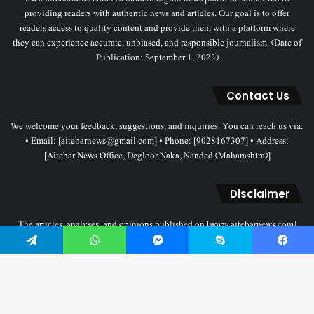
providing readers with authentic news and articles. Our goal is to offer
readers access to quality content and provide them with a platform where
they can experience accurate, unbiased, and responsible journalism. (Date of
Publication: September 1, 2023)
Contact Us
We welcome your feedback, suggestions, and inquiries. You can reach us via:
• Email: [aitebarnews@gmail.com] • Phone: [9028167307] • Address:
[Aitebar News Office, Degloor Naka, Nanded (Maharashtra)]
Disclaimer
The articles, analyses, and opinions published on [www.aitebarnews.com]
solely represent the personal views and opinions of the authors. These views
do not necessarily reflect the stance of the Aitebar News management. Any
Telegram
WhatsApp
Messenger
Skype
Facebook
legal proceedings related to objectionable content will be subject to the
jurisdiction of the Nanded court only.