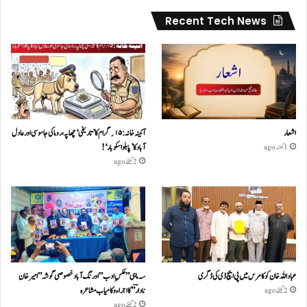
Recent Tech News
اشعار
آئینہ خانہ :۱۵؍گرام کا ’تاریخی‘ چھاپہ، روما کی جاسوسی اور عادل
آباد کا ’پابلو اسکوبار‘!
1 گھنٹہ ago
2 گھنٹے ago
عباداللہ خان کو کامرس میں پی ایچ ڈی کی ڈگری
سہ ماہی ” عکسِ ادب” اورنگ آباد خصوصی گو شہ ” امیر خان
نادا رؔ ” کا اجراء و کامیاب مشا عر ہ
2 گھنٹے ago
2 گھنٹے ago