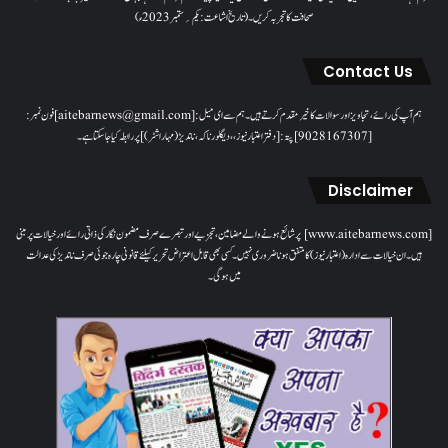
صحافت کا تجربہ کریں۔( تاریخ اشاعت : یکم؍ ستمبر 2023ء)
Contact Us
ہم آپ کی رائے، تجاویز اور سوالات کا خیرمقدم کرتے ہیں۔ ہم سےای میل: [aitebarnews@gmail.com]فون نمبر:
[9028167307]پتہ: [دفتر اعتبار نیوز، ، دیگلور ناکہ، ناندیڑ(مہاراشٹر) ] پر رابطہ کیا جاسکتا ہے۔
Disclaimer
[www.aitebarnews.com] پر شائع ہونے والے مضامین، تجزیے اور تبصرے صرف مضمون نگار کی ذاتی رائے اور خیالات پر مبنی
ہیں۔ ان خیالات سے ادارہ (اعتبار نیوز) کا متفق ہونا ضروری نہیں۔ کسی بھی قابل اعتراض تحریر کیلئے قانونی چارہ جوئی صرف ناندیڑ کی عدالت
میں ہوگی۔