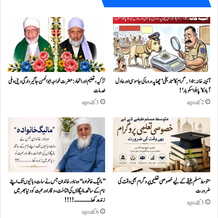
آئینہ خانہ :۱۵؍گرام کا ’تاریخی‘ چھاپہ، روما کی جاسوسی اور عادل
تزکیہ، تعلیم اور اتحاد: حضرت خواجہ ابو الحسن جاگیردارؒ کی دینی و ملی
آباد کا ’پابلو اسکوبار‘!
خدمات
2 گھنٹے ago
3 گھنٹے ago
متوسط مسلم طبقے کے لیے خصوصی تعلیمی پروگرام بھی وقت کی
’’مالیگ خانوادہ‘‘ وہ نادر خاندان جس نے سات دہائیوں تک اپنے
ضرورت
نام کے ساتھ مالیگاؤں کی شناخت، وقار اور محبت کو دنیا بھر میں
زندہ رکھا ۔۔۔۔۔۔۔!!!!
3 گھنٹے ago
6 گھنٹے ago