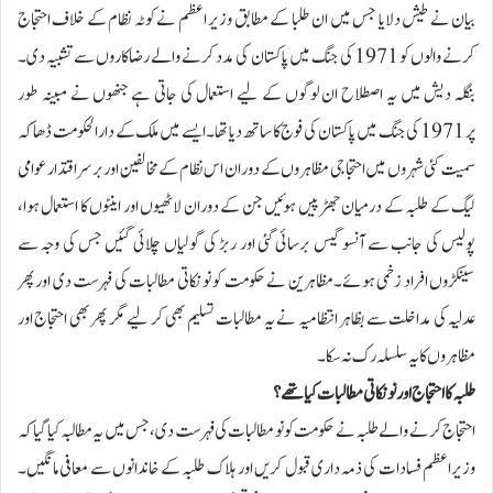
بیان نے طیش دلایا جس میں ان طلبا کے مطابق وزیر اعظم نے کوٹہ نظام کے خلاف احتجاج
کرنے والوں کو 1971 کی جنگ میں پاکستان کی مدد کرنے والے رضاکاروں سے تشبیہ دی۔
بنگلہ دیش میں یہ اصطلاح ان لوگوں کے لیے استعمال کی جاتی ہے جنھوں نے مبینہ طور
پر 1971 کی جنگ میں پاکستان کی فوج کا ساتھ دیا تھا۔ایسے میں ملک کے دارالحکومت ڈھاکہ
سمیت کئی شہروں میں احتجاجی مظاہروں کے دوران اس نظام کے مخالفین اور برسراقتدار عوامی
لیگ کے طلبہ کے درمیان جھڑپیں ہوئیں جن کے دوران لاٹھیوں اور اینٹوں کا استعمال ہوا،
پولیس کی جانب سے آنسو گیس برسائی گئی اور ربڑ کی گولیاں چلائی گئیں جس کی وجہ سے
سینکڑوں افراد زخمی ہوئے۔مظاہرین نے حکومت کو نو نکاتی مطالبات کی فہرست دی اور پھر
عدلیہ کی مداخلت سے بظاہر انتظامیہ نے یہ مطالبات تسلیم بھی کر لیے مگر پھر بھی احتجاج اور
مظاہروں کا یہ سلسلہ رک نہ سکا۔
طلبہ کا احتجاج اور نو نکاتی مطالبات کیا تھے؟
احتجاج کرنے والے طلبہ نے حکومت کو نو مطالبات کی فہرست دی، جس میں یہ مطالبہ کیا گیا کہ
وزیراعظم فسادات کی ذمہ داری قبول کریں اور ہلاک طلبہ کے خاندانوں سے معافی مانگیں۔