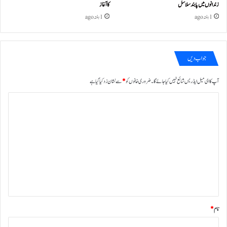
زندانوں میں پابند سلاسل
کا آغاز
1 ہفتہ ago
1 ہفتہ ago
جواب دیں
آپ کا ای میل ایڈریس شائع نہیں کیا جائے گا۔
ضروری خانوں کو
*
سے نشان زد کیا گیا ہے
ت
ب
ص
ر
ہ
*
نام
*