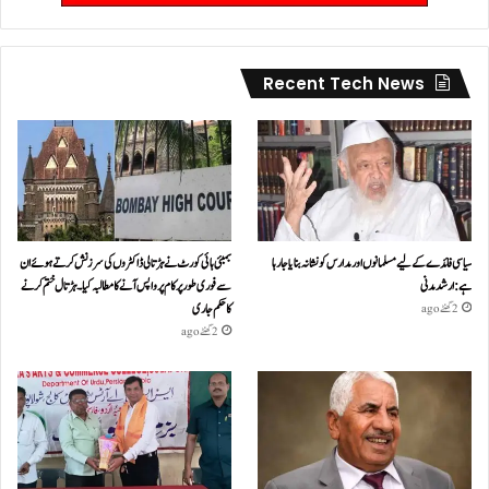
Recent Tech News
سیاسی فائدے کے لیے مسلمانوں اور مدارس کو نشانہ بنایا جا رہا
بمبئی ہائی کورٹ نے ہڑتالی ڈاکٹروں کی سرزنش کرتے ہوئے ان
ہے: ارشد مدنی
سے فوری طور پر کام پر واپس آنے کا مطالبہ کیا۔ہڑتال ختم کرنے
کا حکم جاری
2 گھنٹے ago
2 گھنٹے ago