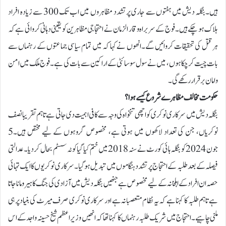
ہیں۔بنگلہ دیش میں ہفتوں سے جاری پرتشدد مظاہروں میں اب تک 300 سے زیادہ افراد
ہلاک ہو چکے ہیں۔ فوج کے سربراہ وقار الزمان نے احتجاجی مظاہرین کو یقینی دہانی کروائی ہے کہ
ہر قتل کی تحقیقات کروائیں گے۔انھوں نے کہا کہ میں تمام سیاسی جماعتوں کے رہنماں سے
بات چیت کر چکا ہوں، میں نے سول سوسائٹی کے اراکین سے بات کی ہے۔ فوج ملک میں امن
و امان برقرار رکھے گی۔
حکومت مخالف مظاہرے شروع کیسے ہوا؟
بنگلہ دیش میں سرکاری نوکری کو اچھی تنخواہ کی وجہ سے کافی اہمیت دی جاتی ہے تاہم تقریبا نصف
نوکریاں، جن کی تعداد لاکھوں میں ہوتی ہے، مخصوص گروہوں کے لیے مختص ہیں۔5
جون 2024 کو بنگلہ ہائی کورٹ نے سنہ 2018 میں ختم کیا گیا کوٹہ سسٹم بحال کر دیا۔ عدالتی
فیصلہ کے بعد طلبہ کے احتجاج پرتشدد ہنگاموں میں تبدیل ہو گیا۔سرکاری نوکریوں کا ایک تہائی
حصہ ان افراد کے اہلخانہ کے لیے مخصوص ہے جنھیں بنگلہ دیش میں آزادی کی جنگ کا ہیرو مانا جاتا
ہے تاہم طلبہ کا کہنا ہے کہ یہ نظام متعصبانہ ہے اور سرکاری نوکری صرف میرٹ کی بنیاد پر ہی
ملنی چاہیے۔احتجاج میں شریک طلبہ رہنماں کا کہنا تھا کہ انھیں وزیر اعظم شیخ حسینہ واجد کے اس