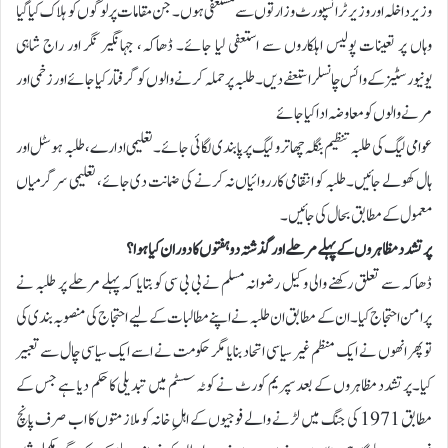
وزیرداخلہ اور وزیر ٹرانسپورٹ وزارتوں سے مستعفی ہوں۔ جن مقامات پر لوگوں کو ہلاک کیا گیا
وہاں پر تعینات پولیس اہلکاروں سے استعفی لیا جائے۔ ڈھاکہ، جہانگیر نگر اور راج شاہی
یونیورسٹیز کے وائس چانسلر استعفے دیں۔ طلبہ پر حملہ کرنے والوں کو گرفتار کیا جائے اور زخمی اور
مرنے والوں کو معاوضہ ادا کیا جائے
عوامی لیگ کی طلبہ تنظیم بنگلہ چھاترو لیگ پر پابندی لگائی جائے۔ تعلیمی ادارے، طلبہ ہوسٹل اور
ہال کھولے جائیں۔ طلبہ کو انتقامی کارروائیاں نہ کرنے کی ضمانت دی جائے، تعلیمی سرگرمیاں
معمول کے مطابق بحال کی جائیں۔
پرتشدد مظاہروں کے پہلے مرحلے اور گذشتہ دو ہفتوں کا دوران کیا ہوا؟
ڈھاکہ سے تعلق رکھنے والی وکیل رضوانہ مسلم نے بی بی سی کو بتایا کہ پہلے مرحلے پر طلبہ نے
پرامن احتجاج کیا۔ ان کے مطابق ان طلبہ نے اپنے مطالبات کے لیے احتجاج کی منصوبہ بندی کی
تو پھر انھوں نے ایک منظم غیر سیاسی اتحاد بنایا مگر حکومت نے اسے ایک سیاسی چال سے تعبیر
کیا۔پرتشدد مظاہروں کے بعد سپریم کورٹ نے کوٹہ سسٹم میں تبدیلی کا حکم دیا ہے جس کے
مطابق 1971 کی جنگ میں لڑنے والے فوجیوں کے اہلِ خانہ کو ملازمتوں کا اب صرف پانچ