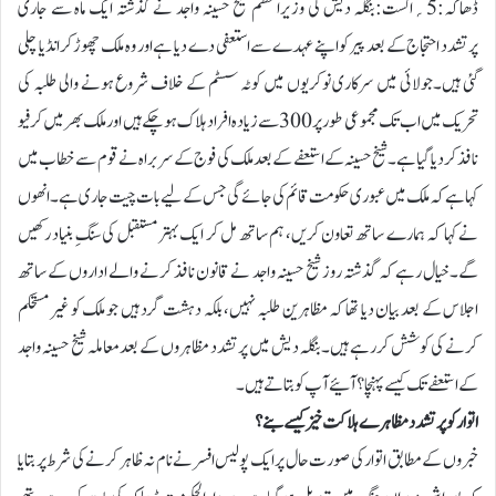
ڈھاکہ:5؍اگست:بنگلہ دیش کی وزیراعظم شیخ حسینہ واجد نے گذشتہ ایک ماہ سے جاری
پرتشدد احتجاج کے بعد پیر کو اپنے عہدے سے استعفی دے دیا ہے اور وہ ملک چھوڑ کرانڈیا چلی
گئی ہیں۔جولائی میں سرکاری نوکریوں میں کوٹہ سسٹم کے خلاف شروع ہونے والی طلبہ کی
تحریک میں اب تک مجموعی طور پر 300 سے زیادہ افراد ہلاک ہو چکے ہیں اور ملک بھر میں کرفیو
نافذ کر دیا گیا ہے۔شیخ حسینہ کے استعفے کے بعد ملک کی فوج کے سربراہ نے قوم سے خطاب میں
کہا ہے کہ ملک میں عبوری حکومت قائم کی جائے گی جس کے لیے بات چیت جاری ہے۔ انھوں
نے کہا کہ ہمارے ساتھ تعاون کریں، ہم ساتھ مل کر ایک بہتر مستقبل کی سنگِ بنیاد رکھیں
گے۔خیال رہے کہ گذشتہ روز شیخ حسینہ واجد نے قانون نافذ کرنے والے اداروں کے ساتھ
اجلاس کے بعد بیان دیا تھا کہ مظاہرین طلبہ نہیں، بلکہ دہشت گرد ہیں جو ملک کو غیر مستحکم
کرنے کی کوشش کر رہے ہیں۔بنگلہ دیش میں پرتشدد مظاہروں کے بعد معاملہ شیخ حسینہ واجد
کے استعفے تک کیسے پہنچا؟ آئیے آپ کو بتاتے ہیں۔
اتوار کو پرتشدد مظاہرے ہلاکت خیز کیسے بنے؟
خبروں کے مطابق اتوار کی صورت حال پر ایک پولیس افسر نے نام نہ ظاہر کرنے کی شرط پر بتایا