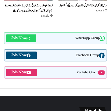
حماس کا ڈاکٹر عبداللہ الخباص کی وفات پر گہرے رنج وغم کااظہار
اردو زبان و ادب کے فروغ کے عزم کے ساتھ بزمِ اردو ادب کا
قیام ایک قابلِ تحسین قدم : ایڈوکیٹ جاوید خیردی
2 گھنٹے ago
2 گھنٹے ago
Join Now
WhatsApp Group
Join Now
Facebook Group
Join Now
Youtube Group
About Us