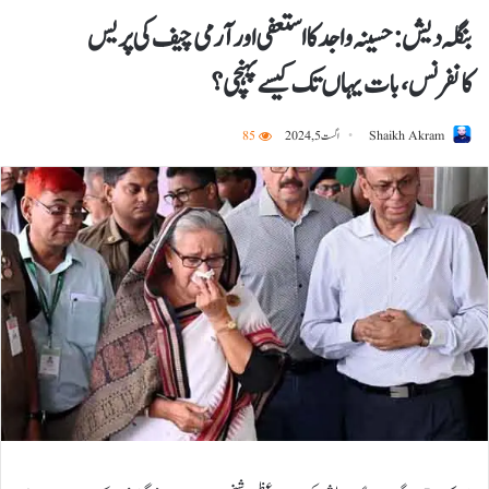
بنگلہ دیش: حسینہ واجد کا استعفی اور آرمی چیف کی پریس
کانفرنس، بات یہاں تک کیسے پہنچی؟
Shaikh Akram
اگست 5, 2024
85