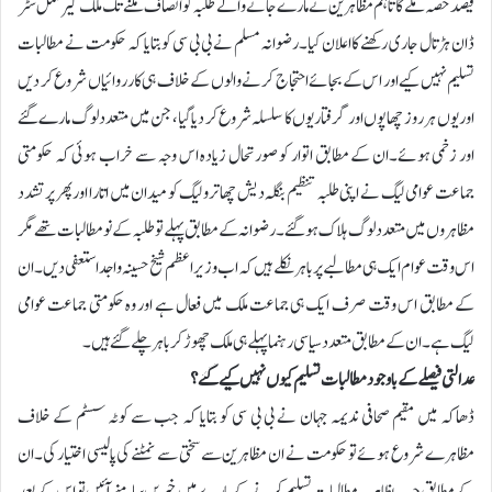
فیصد حصہ ملے گا تاہم مظاہرین نے مارے جانے والے طلبہ کو انصاف ملنے تک ملک گیر مکمل شٹر
ڈان ہڑتال جاری رکھنے کا اعلان کیا۔رضوانہ مسلم نے بی بی سی کو بتایا کہ حکومت نے مطالبات
تسلیم نہیں کیے اور اس کے بجائے احتجاج کرنے والوں کے خلاف ہی کارروائیاں شروع کر دیں
اور یوں ہر روز چھاپوں اور گرفتاریوں کا سلسلہ شروع کر دیا گیا، جن میں متعدد لوگ مارے گئے
اور زخمی ہوئے۔ان کے مطابق اتوار کو صورتحال زیادہ اس وجہ سے خراب ہوئی کہ حکومتی
جماعت عوامی لیگ نے اپنی طلبہ تنظیم بنگلہ دیش چھاترو لیگ کو میدان میں اتارا اور پھر پرتشدد
مظاہروں میں متعدد لوگ ہلاک ہو گئے۔رضوانہ کے مطابق پہلے تو طلبہ کے نو مطالبات تھے مگر
اس وقت عوام ایک ہی مطالبے پر باہر نکلے ہیں کہ اب وزیراعظم شیخ حسینہ واجد استعفی دیں۔ان
کے مطابق اس وقت صرف ایک ہی جماعت ملک میں فعال ہے اور وہ حکومتی جماعت عوامی
لیگ ہے۔ ان کے مطابق متعدد سیاسی رہنما پہلے ہی ملک چھوڑ کر باہر چلے گئے ہیں۔
عدالتی فیصلے کے باوجود مطالبات تسلیم کیوں نہیں کیے گئے؟
ڈھاکہ میں مقیم صحافی ندیمہ جہان نے بی بی سی کو بتایا کہ جب سے کوٹہ سسٹم کے خلاف
مظاہرے شروع ہوئے تو حکومت نے ان مظاہرین سے سختی سے نمٹنے کی پالیسی اختیار کی۔ان
کے مطابق جب بظاہر یہ مطالبات تسلیم کرنے کے بارے میں خبریں سامنے آئیں تو اس کے بعد