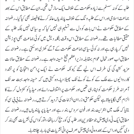
طلبہ کے کوٹہ سسٹم سے زیادہ حکومت کے خلاف ایک سازش تھی۔ان کے مطابق اس کے بعد
جماعت اسلامی اور اس کے طلبہ ونگ کے خلاف پابندیاں عائد کرنے کا فیصلہ بھی کیا گیا۔ رضوانہ
کے مطابق حکومت نے اس بات کو دل سے تسلیم ہی نہیں کیا کہ یہ سیاسی نہیں بلکہ طلبہ کے
حقیقی مطالبات تھے۔رضوانہ کے مطابق اس وقت بنگلہ دیش میں کوئی جماعت بھی اپوزیشن
نہیں کر پا رہی ہے اور نہ کوئی سیاسی جماعت حکومت کے آگے کھڑی ہو سکتی ہے۔ رضوانہ کے
مطابق اب صورتحال عوام بمقابلہ وزیراعظم شیخ حسینہ واجد ہے۔رضوانہ کے مطابق حالات
مزید کشیدگی کی طرف اس لیے گئے کیونکہ حکومت نے ایک پرامن احتجاج کو پرتشدد
کارروائیوں سے ملک کے کونے کونے تک پھیلا دیا۔وہ کہتی ہیں کہ حسینہ واجد بہت حد تک
آمرانہ طرزِ حکومت کو اپنا رہی تھیں اور حکومت پر اختلاف رائے اور میڈیا کو کنٹرول کرنے کا
الزام بھی لگایا جاتا ہے لیکن حکومتی وزرا ان الزامات کی تردید کرتے ہیں۔رضوانہ نے بی بی سی کو
بتایا کہ ملک میں انٹرنیٹ بند اور فون سروس بند رہے اور میڈیا پر پابندیاں ہیں۔رضوانہ کے
مطابق ایک ٹی وی چینل جو مظاہرین اور طلبہ کی کوریج کر رہا تھا، اتور کو اس کی نشریات بھی بند کر
دی گئیں اور اس کے بعد وہ ٹی وی چینل صرف پرانی نشریات ہی بار بار چلاتا رہا۔