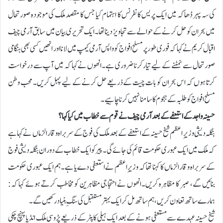
کی سہ پہر ڈھاکہ میں ایک پریس کانفرنس کا اہتمام کیا جس کا مقصد ملک کی موجودہ صورتحال
میں بحران کو حل کرنے کے حوالے سے تجاویز دینا تھا۔ ایک تحریری بیان میں سابق آرمی چیف
اقبال کریم نے کہا کہ فوری طور پر مسلح افواج کو واپس آرمی کیمپ میں لانا اور انھیں کسی بھی ہنگامی
صورتحال سے نمٹنے کے لیے تیار کرنا ضروری ہے۔انھوں نے کہا کہ میں آپ سے درخواست
کرتا ہوں کہ اس بحران کو بات چیت کے ذریعے حل کرنے کے لیے پہل کریں۔ محب وطن
مسلح افواج کو طلبہ کے ہجوم کا سامنا نہیں کرنا چاہیے۔
حسینہ واجد کے استعفے کے بعد آرمی چیف نے قوم سے خطاب میں کیا کہا؟
بنگلہ دیشی وزیرِ اعظم شیخ حسینہ کے استعفے کے بعد ملک کی فوج کے سربراہ وقار الزماں نے کہا ہے
کہ ملک میں ایک عبوری حکومت قائم کی جائے گی۔پیر کو ایک خطاب کے دوران بنگلہ دیشی فوج
کے سربراہ وقار الزماں کا کہنا تھا کہ وزیرِ اعظم نے استعفی دے یا ہے۔ ہم ایک عبوری حکومت
بنائیں گے، صبر کا مظاہرہ کریں۔انھوں نے احتجاجی مظاہرین کو مخاطب کرتے ہوئے کہا کہ:
ہمارے ساتھ تعاون کریں، ہم ساتھ مل کر ایک بہتر مستقبل کی سنگِ بنیاد رکھیں گے۔
شیخ حسینہ عہدے سے مستعفی ہونے کے بعد ایک ہیلی کاپٹر کے ذریعے پڑوسی ملک انڈیا پہنچ چکی