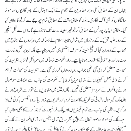
کہ پورا شہر میدان جنگ میں تبدیل ہو گیا ہے۔ وہ دارالحکومت ڈھاکہ کی بات کر رہے تھے
جہاں ان کے مطابق کئی ہزار مظاہرین کے ہجوم نے ایک ہسپتال کے باہر گاڑیوں اور موٹر
سائیکلوں کو بھی آگ لگا دی۔اتوار کو مقامی وقت کے مطابق شام چھ بجے سے کرفیو کا اعلان کیا
گیا۔ مقامی میڈیا رپورٹس کے مطابق کرفیو غیر معینہ مدت تک نافذ رہے گا۔اس سے قبل سنیچر
کے روز طلبہ تحریک کے رہنماں میں شامل ناہید اسلام نے ڈھاکہ میں ہزاروں کے اجتماع میں
خطاب کے دوران کہا کہ شیخ حسینہ کو صرف استعفی ہی نہیں دینا چاہیے بلکہ ان پر قتل و غارت،
لوٹ مار اور بدعنوانی کا مقدمہ ہونا چاہیے۔دارالحکومت ڈھاکہ میں موبائل فونز پر انٹرنیٹ کی
سہولت معطل کر دی گئی تھی جو اب دوبارہ بحال کر دی گئی ہے۔ انٹرنیٹ کی سہولت فراہم
کرنے والی بعض کمپنیوں نے مقامی میڈیا کو بتایا کہ حکومت کی جانب سے احکامات موصول
ہونے پر انھوں نے سروسز معطل کی تھیں۔بنگلہ دیش میں مظاہرین نے اتوار سے شروع ہونے
والی ملک گیر سول نافرمانی کی تحریک کا اعلان کر دیا اور شہریوں پر زور دیا کہ وہ ٹیکس یا کوئی بل ادا
نہ کریں۔ طلبہ کی جانب سے تمام فیکٹریوں اور پبلک ٹرانسپورٹ کو بند کرنے کا بھی مطالبہ کیا
ہے۔ملک کی موجودہ صورتحال کے پیشِ نظر سابق آرمی چیفس اور آرمی افسران نے ملک کی
مسلح افواج سے عام طلبہ کے ہجوم کا سامنا نہ کرنے کی اپیل کی ہے۔سابق فوجی افسران نے اتوار