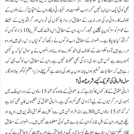
بھی کوئی ایک دن ایسا نہیں گزرا جب حکومت اور سکیورٹی اہلکاروں نے احتجاج کرنے والوں کے
خلاف کارروائی نہ کی ہو۔ندیمہ کے مطابق ہر روز ہلاکتوں کی خبروں اور گرفتاریوں کے سلسلے
نے عوام کو سڑکوں پر نکلنے پر مجبور کر دیا۔ ان کے مطابق اس وقت تک تقریبا 10 ہزار لوگوں کو
گرفتار کیا جا چکا ہے۔رضوانہ کے مطابق جب لوگوں نے دیکھا کہ گولیاں برس رہی ہیں اور وہ
مر رہے ہیں تو وہ حکومت کے خلاف ہی اٹھ کھڑے ہوئے اور انھوں نے یہ سوال کیا کہ یہ کیسی
جمہوریت ہے جس میں ہماری زندگی بھی محفوظ نہیں ہے۔ان کے مطابق اب لوگ یہی کہہ
رہے ہیں کہ مطالبات تسلیم ہوں یا نہ ہوں یہ بعد کی بات ہے مگر پہلے وزیراعظم کو گھر جانا ہوگا۔
سول نافرمانی کی تحریک کیسے شروع ہوئی؟
انسانی حقوق کے کارکنوں کا کہنا ہے کہ بدعنوانی کے علاوہ گذشتہ 15 سالوں کے دوران ملک میں
جمہوری سرگرمیوں کے لیے آزادی بھی کم ہو گئی ہے۔انسانی حقوق کی تنظیموں کا یہ بھی کہنا ہے
کہ گذشتہ 15 سالوں میں 80 سے زائد افراد جن میں سے اکثریت حکومتی ناقدین ہیں، لاپتہ ہو
چکے ہیں اور ان کے اہل خانہ کو ان کے بارے میں کوئی معلومات نہیں ہیں۔رضوانہ کے مطابق
بظاہر حکومت اس سارے معاملے کو سیاسی رنگ دینا چاہتی ہے اور یہ ثابت کرنا چاہتی ہے کہ یہ