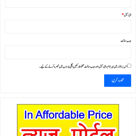
ای میل
*
ویب‌ سائٹ
اس براؤزر میں میرا نام، ای میل، اور ویب سائٹ محفوظ رکھیں اگلی بار جب میں تبصرہ کرنے کےلیے۔