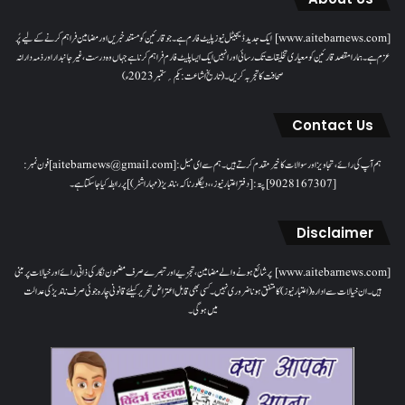
[www.aitebarnews.com] ایک جدید ڈیجیٹل نیوز پلیٹ فارم ہے۔ جو قارئین کو مستند خبریں اور مضامین فراہم کرنے کے لیے پُر
عزم ہے۔ ہمارا مقصدقارئین کو معیاری تخلیقات تک رسائی اور انہیں ایک ایسا پلیٹ فارم فراہم کرنا ہے جہاں وہ درست، غیر جانبدار اور ذمہ دارانہ
صحافت کا تجربہ کریں۔( تاریخ اشاعت : یکم؍ ستمبر 2023ء)
Contact Us
ہم آپ کی رائے، تجاویز اور سوالات کا خیرمقدم کرتے ہیں۔ ہم سےای میل: [aitebarnews@gmail.com]فون نمبر:
[9028167307]پتہ: [دفتر اعتبار نیوز، ، دیگلور ناکہ، ناندیڑ(مہاراشٹر) ] پر رابطہ کیا جاسکتا ہے۔
Disclaimer
[www.aitebarnews.com] پر شائع ہونے والے مضامین، تجزیے اور تبصرے صرف مضمون نگار کی ذاتی رائے اور خیالات پر مبنی
ہیں۔ ان خیالات سے ادارہ (اعتبار نیوز) کا متفق ہونا ضروری نہیں۔ کسی بھی قابل اعتراض تحریر کیلئے قانونی چارہ جوئی صرف ناندیڑ کی عدالت
میں ہوگی۔