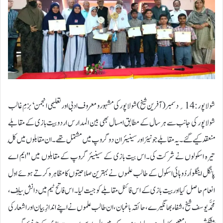
شولاپور :14؍دسمبر ( آفرین شیخ)شولاپور کی مشہور و معروف ادبی اور تعلیمی انجمن ‘بزمِ غالب
شولاپور کی جانب سے ہر سال کے مطابق امسال بھی بین المدارس اردو بیت بازی کے مقابلے
منعقد کیے گئے ۔ يہ مقابلے جونیئر اور سینیئر ان دو گروپ میں مشتمل تھے ۔ ان مقابلوں میں کُل
تیرہ اسکولوں نے شرکت کی۔اس بیت بازی کے سینیئر گروپ کے مقابلوں میں "ایم اے
پانگل اینگلو اُردُو ہائی اسکول کے طالب علموں نے بہترین صلاحیتوں کا مظاہرہ کرتے ہوئے اول
انعام حاصل کیا اور بیت بازی کے اس فائنل مقابلے کو جیت لیا۔ اس فاتح ٹیم میں دانش بيلِف ،
مُحمَّد یوسف شیخ ، شفاء بھانگیرے ، حائقہ باغبان، ان طالب علموں نے اپنے اندازِ بیان اور اشعار کی