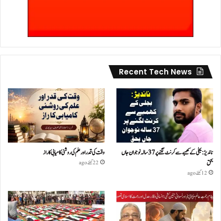
Recent Tech News
ناندیڑ: بجلی کے کھمبے سے کرنٹ لگنے پر 37 سالہ نوجوان جاں
وقت کی قدر اور علم کی روشنی کامیابی کا راز
بحق
22 گھنٹے ago
12 گھنٹے ago