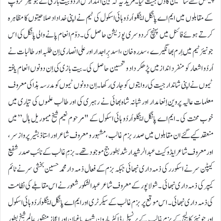
پیشکش سے سامعین کا دل جیت لیا۔ مزید یہ کہ بین المدارس اردو بیت بازی کے جونیئر گروپ
کے مقابلوں میں ایم اے پانگل اینگلو اُردُو ہائی اسکول کی ٹیم نے اپنی خداداد صلاحیتوں کا مظاہرہ
کرتے ہوئے فائنل میں پہنچ کر دوسری پوزیشن حاصل کی۔دوّم انعام پانے والی پانگل کی اس
جونیئر ٹیم میں اِرم بھانگیرے ، سِدرہ خان ، اسد بِراجدار اور علی انصاری اِن طلبہ اور طالبات نے
اُردُو اشعار کو منفرد انداز میں پڑھکر داد و تحسین حاصل کی۔ بیت بازی کی اِن دونوں انعام یافتہ
ٹیموں نے اپنی شاندار جیت کی روایتوں کو جاری رکھا۔ اِن دونوں ٹیموں کو مدرسہ ہذا کی معروف
معلمات عالیہ پروین اِنعامدار اور شبانہ شاہ بھائی نے رہبری کی اور طالب علموں کی تیاری میں
خوب محنت کی ۔ ایم اے پانگل اینگلو اُردُو ہائی اسکول کے "مرحوم نعیم شیخ میموریل ہال” میں
منعقد کیے گئے ان مقابلوں میں صدر بزم غالب، مشہور و معروف شاعر اور استاذ بشیر پرواز سر ،
اور معروف شاعر ایڈوکیٹ عبدالرشید ارشد بطور جج موجود تھے۔ بزمِ غالب کے نائب صدر شفیع
کیپٹن سر نے اسکورر کی ذمہ داری نبھائی جبکہ بزم کے فعال ذمہ دار محمد حسین بخشی سر نے ٹائم
کیپر کی ذمہ داری نبھائی ۔ شولاپور کے معروف شاعر عبدالشکور شعور نے اس مقابلے کی نظامت
کی ذمہ داری نبھائی ۔ اس موقع پر بزم غالب کے سیکرٹری اور ایم اے پانگل اینگلو اُردُو ہائی اسکول
اور جونیئر کالیج کے بزم غالب کے پرنسپل ڈاکٹر ہارون شہید باغبان اور اعجاز منظور عالم شیخ بطور