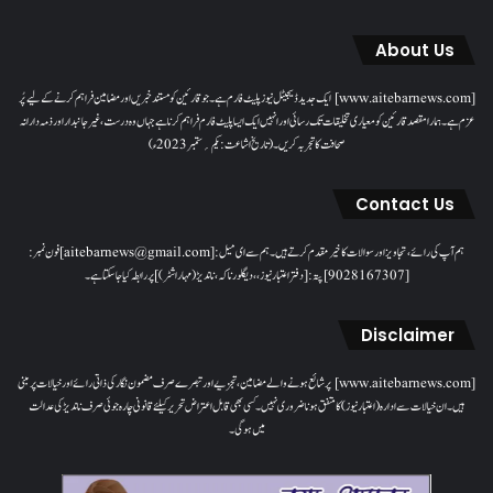
About Us
[www.aitebarnews.com] ایک جدید ڈیجیٹل نیوز پلیٹ فارم ہے۔ جو قارئین کو مستند خبریں اور مضامین فراہم کرنے کے لیے پُر
عزم ہے۔ ہمارا مقصدقارئین کو معیاری تخلیقات تک رسائی اور انہیں ایک ایسا پلیٹ فارم فراہم کرنا ہے جہاں وہ درست، غیر جانبدار اور ذمہ دارانہ
صحافت کا تجربہ کریں۔( تاریخ اشاعت : یکم؍ ستمبر 2023ء)
Contact Us
ہم آپ کی رائے، تجاویز اور سوالات کا خیرمقدم کرتے ہیں۔ ہم سےای میل: [aitebarnews@gmail.com]فون نمبر:
[9028167307]پتہ: [دفتر اعتبار نیوز، ، دیگلور ناکہ، ناندیڑ(مہاراشٹر) ] پر رابطہ کیا جاسکتا ہے۔
Disclaimer
[www.aitebarnews.com] پر شائع ہونے والے مضامین، تجزیے اور تبصرے صرف مضمون نگار کی ذاتی رائے اور خیالات پر مبنی
ہیں۔ ان خیالات سے ادارہ (اعتبار نیوز) کا متفق ہونا ضروری نہیں۔ کسی بھی قابل اعتراض تحریر کیلئے قانونی چارہ جوئی صرف ناندیڑ کی عدالت
میں ہوگی۔