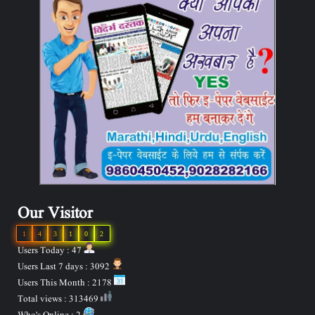
Our Visitor
1
4
3
1
0
2
Users Today : 47
Users Last 7 days : 3092
Users This Month : 2178
Total views : 313469