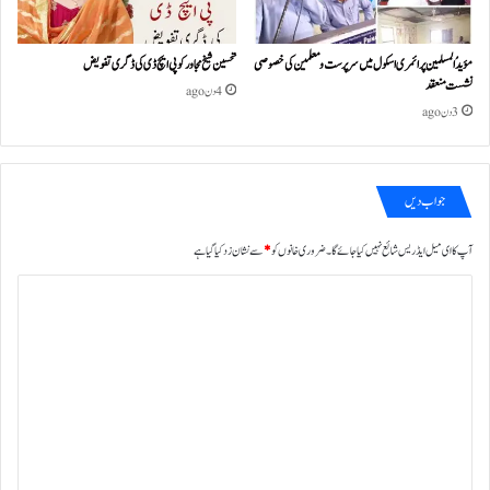
مؤیدُ المسلمین پرائمری اسکول میں سرپرست و معلمین کی خصوصی
تحسین شیخ مجاور کو پی ایچ ڈی کی ڈگری تفویض
نشست منعقد
4 دن ago
3 دن ago
جواب دیں
آپ کا ای میل ایڈریس شائع نہیں کیا جائے گا۔
ضروری خانوں کو
*
سے نشان زد کیا گیا ہے
ت
ب
ص
ر
ہ
*