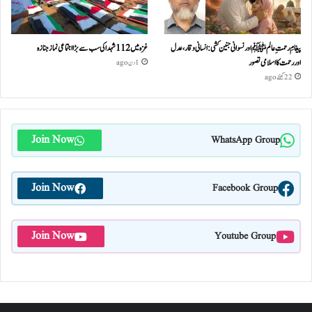
پیغامِ رحمتِ عالمﷺ اور نسوانی جنین کشی: انسانی وقار، عدل
غزہ میں 112 شہدا کی سب سے بڑا اجتماعی نماز جنازہ
اور رحمت کا اسلامی تصور
1 دن ago
22 گھنٹے ago
Join Now
WhatsApp Group
Join Now
Facebook Group
Join Now
Youtube Group