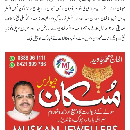
مہمان موجود تھے۔ بیت بازی کی انعام یافتہ ان دونوں ٹیموں اور انچارج اساتذہ کو پرنسپل ڈاکٹر
ہارون شہید باغبان، معاون صدر مُدرِسہ ڈاکٹر ثریا جاگیردار، نکہت نلامندو، مُحمَّد علی شیخ ، الطاف
صدیقی ، حاجرہ ماشال والے ، وسیم نلامندو، ذاکر شاہ پورے ، ریاض سیّد ، ادریس پیرم پلی، فوزیہ
شیخ اور دِیگر اسٹاف ممبران ، سرپرست ، طلباء و طالبات نے مُبارک باد پیش کی۔