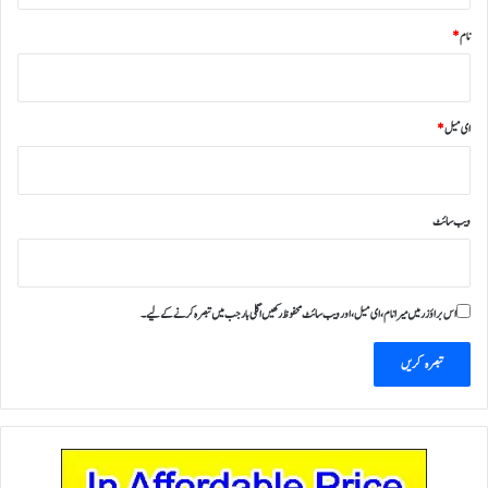
نام
*
ای میل
*
ویب‌ سائٹ
اس براؤزر میں میرا نام، ای میل، اور ویب سائٹ محفوظ رکھیں اگلی بار جب میں تبصرہ کرنے کےلیے۔