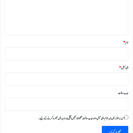
ر
ہ
*
نام
*
ای میل
*
ویب‌ سائٹ
اس براؤزر میں میرا نام، ای میل، اور ویب سائٹ محفوظ رکھیں اگلی بار جب میں تبصرہ کرنے کےلیے۔