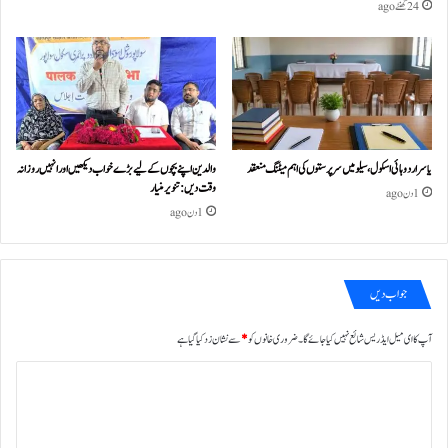
24 گھنٹے ago
یاسر اردو ہائی اسکول، سیلو میں سرپرستوں کی اہم میٹنگ منعقد
والدین اپنے بچوں کے لیے بڑے خواب دیکھیں اور انہیں روزانہ
وقت دیں : تنویر منیار
1 دن ago
1 دن ago
جواب دیں
آپ کا ای میل ایڈریس شائع نہیں کیا جائے گا۔
ضروری خانوں کو
*
سے نشان زد کیا گیا ہے
ت
ب
ص