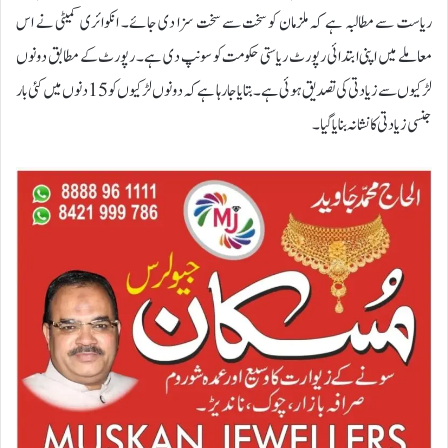
ریاست سے مطالبہ ہے کہ ملزمان کو سخت سے سخت سزا دی جائے۔ انکوائری کمیٹی نے اس
معاملے میں اپنی ابتدائی رپورٹ ریاستی حکومت کو سونپ دی ہے۔ رپورٹ کے مطابق دونوں
لڑکیوں سے زیادتی کی تصدیق ہوئی ہے۔ بتایا جا رہا ہے کہ دونوں لڑکیوں کو 15 دنوں میں کئی بار
جنسی زیادتی کا نشانہ بنایا گیا۔