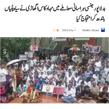
بدلاپور جنسی ہراسانی معاملے میں مہاوکاس اگھاڑی نے سیاہ پٹیاں
باندھ کر احتجاج کیا
Shaikh Akram
اگست 24, 2024
13