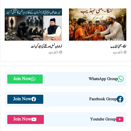
گنگا-جمنی تہذیب
نوجوان نسل اور نشے کی تباہ کن لت
8 گھنٹے ago
8 گھنٹے ago
Join Now
WhatsApp Group
Join Now
Facebook Group
Join Now
Youtube Group