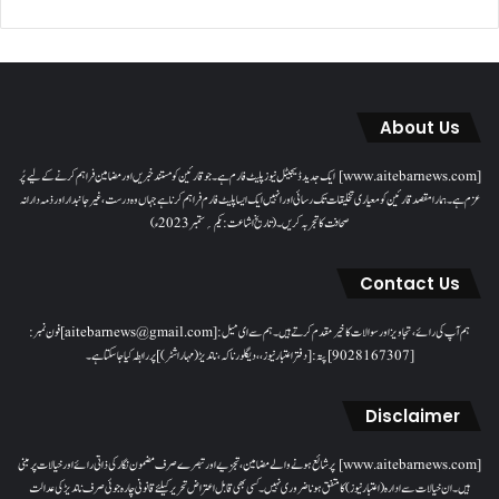
About Us
[www.aitebarnews.com] ایک جدید ڈیجیٹل نیوز پلیٹ فارم ہے۔ جو قارئین کو مستند خبریں اور مضامین فراہم کرنے کے لیے پُر
عزم ہے۔ ہمارا مقصدقارئین کو معیاری تخلیقات تک رسائی اور انہیں ایک ایسا پلیٹ فارم فراہم کرنا ہے جہاں وہ درست، غیر جانبدار اور ذمہ دارانہ
صحافت کا تجربہ کریں۔( تاریخ اشاعت : یکم؍ ستمبر 2023ء)
Contact Us
ہم آپ کی رائے، تجاویز اور سوالات کا خیرمقدم کرتے ہیں۔ ہم سےای میل: [aitebarnews@gmail.com]فون نمبر:
[9028167307]پتہ: [دفتر اعتبار نیوز، ، دیگلور ناکہ، ناندیڑ(مہاراشٹر) ] پر رابطہ کیا جاسکتا ہے۔
Disclaimer
[www.aitebarnews.com] پر شائع ہونے والے مضامین، تجزیے اور تبصرے صرف مضمون نگار کی ذاتی رائے اور خیالات پر مبنی
ہیں۔ ان خیالات سے ادارہ (اعتبار نیوز) کا متفق ہونا ضروری نہیں۔ کسی بھی قابل اعتراض تحریر کیلئے قانونی چارہ جوئی صرف ناندیڑ کی عدالت