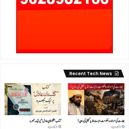
Recent Tech News
بھارت کی موجودہ حکومت،ایسٹ انڈیا کمپنی کی راہ پر!
کتاب "گلستانِ عادل” پر ایک تبصرہ
8 گھنٹے ago
8 گھنٹے ago