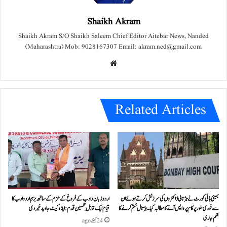
Shaikh Akram
Shaikh Akram S/O Shaikh Saleem Chief Editor Aitebar News, Nanded
(Maharashtra) Mob: 9028167307 Email: akram.ned@gmail.com
We
bsit
e
Related Articles
بمبئی ہائی کورٹ نے ہڑتالی ڈاکٹروں کی سرزنش کرتے ہوئے ان
اردو زبان و ادب کے فروغ کے عزم کے ساتھ بزمِ اردو ادب کا
سے فوری طور پر کام پر واپس آنے کا مطالبہ کیا۔ہڑتال ختم کرنے کا
قیام ایک قابلِ تحسین قدم : ایڈوکیٹ جاوید خیردی
حکم جاری
24 گھنٹے ago