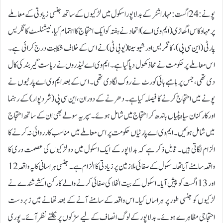
پونے: 24 اگست:مہاراشٹر کے بدلاپور اسکول میں لڑکیوں کے ساتھ جنسی زیادتی کے معاملے
پر مہا وکاس اگھاڑی (ایم وی اے) اتحاد نے ہفتہ کو ایک احتجاج کا اہتمام کیا، نیشنلسٹ کانگریس
پارٹی (این سی پی)، کانگریس اور شیو سینا (یو بی ٹی) نے اس کے خلاف شکایت درج کرائی ہے۔
اس معاملے پر حکومت نے محاذ کھول دیا گیا ہے۔ ایم وی اے لیڈروں نے ریاست گیر بند کی کال
دی تھی، جس پر بامبے ہائی کورٹ نے روک لگا دی تھی۔ اس کے بعد ایم وی اے پارٹیوں نے
پونے میں احتجاج کرنے کا فیصلہ کیا ہے۔ دھرنے کے دوران، این سی پی (شرد پوار) کے رہنما
اور کارکنان سیاہ پٹیاں باندھ کر احتجاج میں شامل ہوئے۔ سپریہ سولے بھی ان کے ساتھ احتجاج
میں شامل ہوئیں۔ ایم وی اے پارٹیاں حکومت پر اس معاملے میں مناسب کارروائی نہ کرنے کا
الزام لگاتی ہیں۔ قابل ذکر ہے کہ بدلاپور کے ایک اسکول میں دو لڑکیوں کی عصمت دری کا
واقعہ سامنے آیا تھا۔ سکول کے صفائی ملازمین پر زیادتی کا الزام ہے۔ جنسی ہراسانی کا یہ واقعہ 12
اور 13 اگست کو پیش آیا۔ اسکول کے بیت الخلا کی صفائی کرنے والے کارکن اکشے شندے نے
لڑکیوں کو جنسی طور پر ہراساں کیا۔ اس واقعہ کے سامنے آنے کے بعد تھانے میں زبردست
احتجاجی مظاہرے ہوئے۔ بدلاپور کے لوگ انصاف کے لیے سڑکوں پر نکلتے نظر آئے۔ پوری