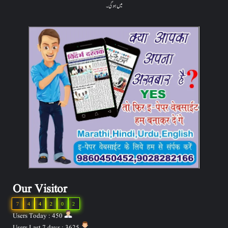
میں ہوگی۔
Our Visitor
7
4
4
2
0
2
Users Today : 450
Users Last 7 days : 3625