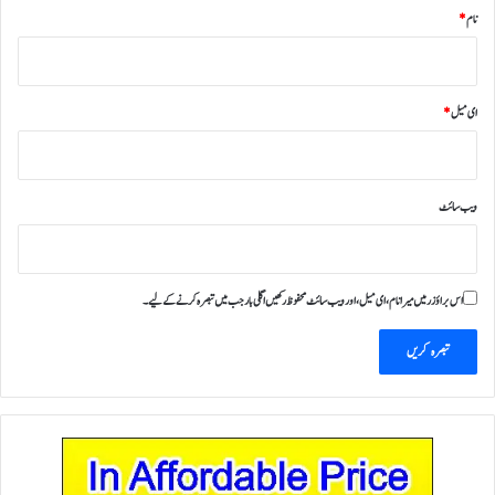
نام
*
ای میل
*
ویب‌ سائٹ
اس براؤزر میں میرا نام، ای میل، اور ویب سائٹ محفوظ رکھیں اگلی بار جب میں تبصرہ کرنے کےلیے۔