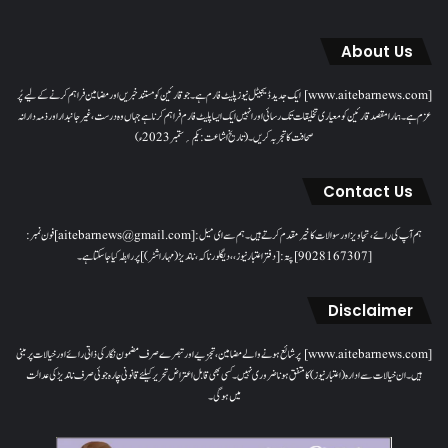
About Us
[www.aitebarnews.com] ایک جدید ڈیجیٹل نیوز پلیٹ فارم ہے۔ جو قارئین کو مستند خبریں اور مضامین فراہم کرنے کے لیے پُر
عزم ہے۔ ہمارا مقصدقارئین کو معیاری تخلیقات تک رسائی اور انہیں ایک ایسا پلیٹ فارم فراہم کرنا ہے جہاں وہ درست، غیر جانبدار اور ذمہ دارانہ
صحافت کا تجربہ کریں۔( تاریخ اشاعت : یکم؍ ستمبر 2023ء)
Contact Us
ہم آپ کی رائے، تجاویز اور سوالات کا خیرمقدم کرتے ہیں۔ ہم سےای میل: [aitebarnews@gmail.com]فون نمبر:
[9028167307]پتہ: [دفتر اعتبار نیوز، ، دیگلور ناکہ، ناندیڑ(مہاراشٹر) ] پر رابطہ کیا جاسکتا ہے۔
Disclaimer
[www.aitebarnews.com] پر شائع ہونے والے مضامین، تجزیے اور تبصرے صرف مضمون نگار کی ذاتی رائے اور خیالات پر مبنی
ہیں۔ ان خیالات سے ادارہ (اعتبار نیوز) کا متفق ہونا ضروری نہیں۔ کسی بھی قابل اعتراض تحریر کیلئے قانونی چارہ جوئی صرف ناندیڑ کی عدالت
میں ہوگی۔