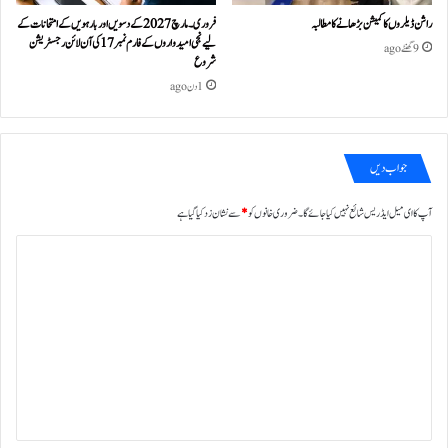
راشن ڈیلروں کا کمیشن بڑھانے کا مطالبہ
فروری۔مارچ 2027 کے دسویں اور بارہویں کے امتحانات کے
لیے نجی امیدواروں کے فارم نمبر 17 کی آن لائن رجسٹریشن
9 گھنٹے ago
شروع
1 دن ago
جواب دیں
آپ کا ای میل ایڈریس شائع نہیں کیا جائے گا۔
ضروری خانوں کو
*
سے نشان زد کیا گیا ہے
ت
ب
ص
ر
ہ
*