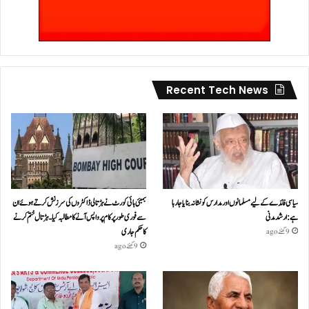
Recent Tech News
سیاسی فائدے کے لیے مسلمانوں اور مدارس کو نشانہ بنایا جا رہا
بمبئی ہائی کورٹ نے ہڑتالی ڈاکٹروں کی سرزنش کرتے ہوئے ان
ہے: ارشد مدنی
سے فوری طور پر کام پر واپس آنے کا مطالبہ کیا۔ہڑتال ختم کرنے
کا حکم جاری
9 گھنٹے ago
9 گھنٹے ago