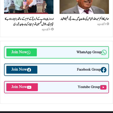
حماس کا ڈاکٹر عبداللہ الخباص کی وفات پر گہرے رنج وغم کااظہار
اردو زبان و ادب کے فروغ کے عزم کے ساتھ بزمِ اردو ادب کا
قیام ایک قابلِ تحسین قدم : ایڈوکیٹ جاوید خیردی
9 گھنٹے ago
9 گھنٹے ago
Join Now
WhatsApp Group
Join Now
Facebook Group
Join Now
Youtube Group