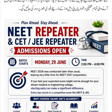
کے مطابق حذف کیے جائیں گے۔انہوں نے مزید یقین دلایا کہ ڈیجیٹائزیشن کے دوران پیش
آنے والی تمام تکنیکی دشواریاں بی ایل اوز کے ذریعے فوری طور پر دور کی جائیں گی۔