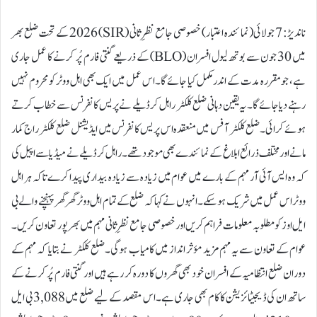
ناندیڑ: 7 جولائی(نمائندہ اعتبار) خصوصی جامع نظرِ ثانی (SIR) 2026 کے تحت ضلع بھر
میں 30 جون سے بوتھ لیول افسران (BLO) کے ذریعے گنتی فارم پُر کرنے کا عمل جاری
ہے، جو مقررہ مدت کے اندر مکمل کیا جائے گا۔ اس عمل میں ایک بھی اہل ووٹر کو محروم نہیں
رہنے دیا جائے گا۔ یہ یقین دہانی ضلع کلکٹر راہل کرڈیلے نے پریس کانفرنس سے خطاب کرتے
ہوئے کرائی۔ضلع کلکٹر آفس میں منعقدہ اس پریس کانفرنس میں ایڈیشنل ضلع کلکٹر راج کمار
مانے اور مختلف ذرائع ابلاغ کے نمائندے بھی موجود تھے۔ راہل کرڈیلے نے میڈیا سے اپیل کی
کہ وہ ایس آئی آر مہم کے بارے میں عوام میں زیادہ سے زیادہ بیداری پیدا کرے تاکہ ہر اہل
ووٹر اس عمل میں شریک ہو سکے۔انہوں نے کہا کہ ضلع کے تمام اہل ووٹر گھر گھر پہنچنے والے بی
ایل اوز کو مطلوبہ معلومات فراہم کریں اور خصوصی جامع نظرِ ثانی مہم میں بھرپور تعاون کریں۔
عوام کے تعاون سے یہ مہم مزید مؤثر انداز میں کامیاب ہوگی۔ضلع کلکٹر نے بتایا کہ مہم کے
دوران ضلع انتظامیہ کے افسران خود بھی گھروں کا دورہ کر رہے ہیں اور گنتی فارم پُر کرنے کے
ساتھ ان کی ڈیجیٹائزیشن کا کام بھی جاری ہے۔ اس مقصد کے لیے ضلع میں 3,088 بی ایل