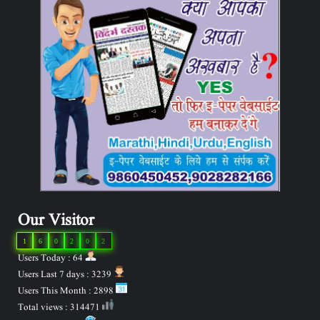
Our Visitor
1
6
0
2
0
2
Users Today : 64
Users Last 7 days : 3239
Users This Month : 2898
Total views : 314471