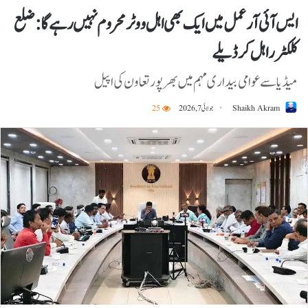
ایس آئی آر عمل میں ایک بھی اہل ووٹر محروم نہیں رہے گا: ضلع
کلکٹر راہل کرڈیلے
میڈیا سے عوامی بیداری مہم میں بھرپور تعاون کی اپیل
Shaikh Akram
جولائی 7, 2026
25