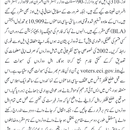
اوز، 310 بی ایل او سپروائزرز، 90 اسسٹنٹ ووٹر رجسٹریشن افسران اور 9 ووٹر رجسٹریشن
افسران تعینات کیے گئے ہیں، جبکہ ضرورت کے مطابق اضافی بی ایل اوز بھی مقرر کیے گئے
ہیں۔ اس کے علاوہ تسلیم شدہ قومی اور ریاستی سیاسی جماعتوں نے 10,909 بوتھ لیول ایجنٹس
(BLA) بھی مقرر کیے ہیں۔انہوں نے کہا کہ فارم کی میپنگ یا ڈیجیٹائزیشن کے دوران اگر
کسی قسم کی تکنیکی دشواری پیش آئے تو ووٹر پریشان نہ ہوں بلکہ اپنے متعلقہ بی ایل او سے فوری
رابطہ کریں۔ 2002 کی خصوصی جامع نظرِ ثانی میں شامل ووٹروں کو صرف اپنی معلومات کی
تصدیق کرکے گنتی فارم جمع کرانا ہوگا۔ اہل ووٹروں کی سہولت کے
لیے voters.eci.gov.in پر آن لائن فارم بھرنے کی سہولت بھی دستیاب ہے۔اس
سے قبل ضلع کلکٹر آفس میں مختلف سیاسی جماعتوں کے نمائندوں کے ساتھ ایک اجلاس بھی
منعقد ہوا، جس میں ایس آئی آر مہم کو مؤثر بنانے اور عوامی بیداری بڑھانے پر زور دیا گیا۔اس
موقع پر ضلع کلکٹر راہل کرڈیلے نے واضح کیا کہ ووٹر فہرست کی تطہیر کے عمل میں تمام اہل
ووٹروں کے نام برقرار رکھے جائیں گے، جبکہ انتقال کر جانے والے، دوہرے اندراج رکھنے
والے یا مستقل طور پر دوسرے مقام پر منتقل ہو جانے والے ووٹروں کے نام مقررہ ضابطوں