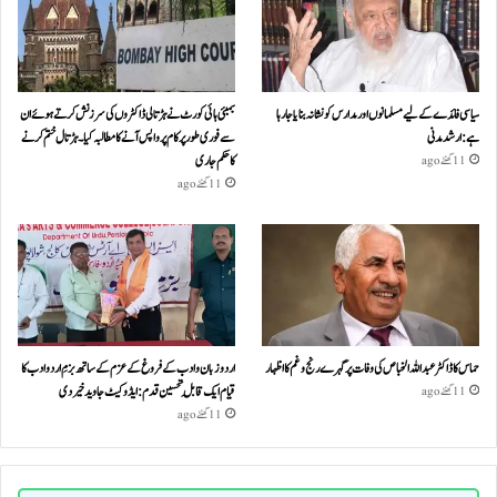
سیاسی فائدے کے لیے مسلمانوں اور مدارس کو نشانہ بنایا جا رہا
بمبئی ہائی کورٹ نے ہڑتالی ڈاکٹروں کی سرزنش کرتے ہوئے ان
ہے: ارشد مدنی
سے فوری طور پر کام پر واپس آنے کا مطالبہ کیا۔ہڑتال ختم کرنے
کا حکم جاری
11 گھنٹے ago
11 گھنٹے ago
حماس کا ڈاکٹر عبداللہ الخباص کی وفات پر گہرے رنج وغم کااظہار
اردو زبان و ادب کے فروغ کے عزم کے ساتھ بزمِ اردو ادب کا
قیام ایک قابلِ تحسین قدم : ایڈوکیٹ جاوید خیردی
11 گھنٹے ago
11 گھنٹے ago