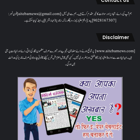
Contact Us
ہم آپ کی رائے، تجاویز اور سوالات کا خیرمقدم کرتے ہیں۔ ہم سےای میل: [aitebarnews@gmail.com]فون نمبر:
[9028167307]پتہ: [دفتر اعتبار نیوز، ، دیگلور ناکہ، ناندیڑ(مہاراشٹر) ] پر رابطہ کیا جاسکتا ہے۔
Disclaimer
[www.aitebarnews.com] پر شائع ہونے والے مضامین، تجزیے اور تبصرے صرف مضمون نگار کی ذاتی رائے اور خیالات پر مبنی
ہیں۔ ان خیالات سے ادارہ (اعتبار نیوز) کا متفق ہونا ضروری نہیں۔ کسی بھی قابل اعتراض تحریر کیلئے قانونی چارہ جوئی صرف ناندیڑ کی عدالت
میں ہوگی۔