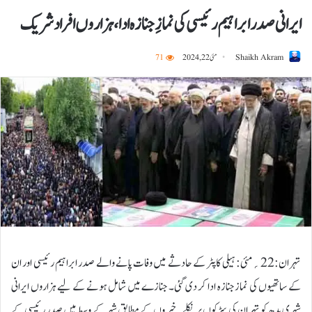
ایرانی صدر ابراہیم رئیسی کی نمازِ جنازہ ادا، ہزاروں افراد شریک
Shaikh Akram
مئی 22, 2024
71
تہران:22؍مئی: ہیلی کاپٹر کے حادثے میں وفات پانے والے صدر ابراہیم رئیسی اور ان
کے ساتھیوں کی نماز جنازہ ادا کر دی گئی۔ جنازے میں شامل ہونے کے لیے ہزاروں ایرانی
شہری بدھ کو تہران کی سڑکوں پر نکلے۔خبر وں کے مطابق شہر کے وسط میں صدر رئیسی کے