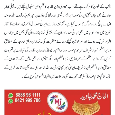
نائب کے طور پر کام کر رہے تھے، اب عبوری وزیرخارجہ کا قلم دان سنبھال چکے ہیں۔ہیلی کاپٹر
حادثے میں جاں بحق ایرانی صدرابراہیم رئیسی اور رفقا کی وفات پر سپریم لیڈر آیت اللہ خامنہ
ای نے پانچ روزہ سوگ کا اعلان کیا ہے، گزشتہ روز سے ایرانی صدر کی آخری رسومات کا آغاز
تبریز میں ہوا ، تبریز میں بھی ایرانی صدر اور ان کے رفقا کی نماز جنازہ ادا کی گئی جس میں ہزاروں
افراد شریک ہوئے اور مرحومین کیلئے دعا ئے مغفرت کی۔ترجمان دفتر خارجہ کے مطابق
وزیراعظم شہباز شریف مرحوم صدر سید ابراہیم رئیسانی اور وزیر خارجہ کی شہادت پر تعزیت
کریں گے، وزیر اعظم کے ہمراہ ڈپٹی وزیر اعظم اور دیگر سینئر وزیر بھی جائیں گے۔ترجمان کے
مطابق وزیر اعظم شہبازشریف ایرانی سپریم لیڈر آیت اللہ خامنہ ای سے بھی ملاقات کریں گے
جبکہ قائم مقام صدر ڈاکٹر محمد مخبر سے بھی ملاقات میں اظہار افسوس کریں گے۔