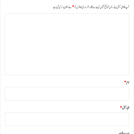
آپ کا ای میل ایڈریس شائع نہیں کیا جائے گا۔
ضروری خانوں کو
*
سے نشان زد کیا گیا ہے
ت
ب
ص
ر
ہ
*
نام
*
ای میل
*
ویب‌ سائٹ