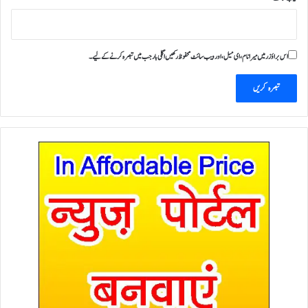
اس براؤزر میں میرا نام، ای میل، اور ویب سائٹ محفوظ رکھیں اگلی بار جب میں تبصرہ کرنے کےلیے۔