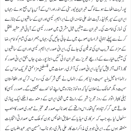
پورٹریٹ اٹھائے ہوئے لوگ تہران یونیورسٹی کے اندر اور اس کے آس پاس جمع ہوئے، جہاں
ایران کے سپریم لیڈر آیت اللہ علی خامنہ ای نے ابراہیم رئیسی اور ان کے ساتھیوں کے جنازے
کی نماز کی امامت کی۔تہران سے میتیں شمال مشرق میں صدر رئیسی کے آبائی شہر مشہد منتقل
کرنے سے پہلے جنوبی خراسان صوبے میں لے جائی جائیں گی، جہاں جمعرات کی شام کو امام رضا
کے مزار کے قریب ان کی تدفین کی جائے گی۔ایرانی صدر ابراہیم رئیسی اور ان کے ساتھیوں
کی میتیں طیارے کے ذریعے تبریز سے تہران لائی گئیں، ایئرپورٹ پر جاں بحق ایرانی صدر کو
گارڈ آف آنر پیش کیا گیا۔ایرانی صدر کی آخری رسومات میں فلسطینی مزاحمتی تحریک حماس کے
رہنما اسماعیل ہنیہ سمیت دنیا بھر کے رہنماں نے بھی شرکت کی، روس، ترکیہ اور افغانستان
سمیت دیگر ممالک نے اعلان کیا کہ وہ نماز جنازہ میں اپنے نمائندے بھیجیں گے۔صدر رئیسی کا
ہیلی کاپٹر اتوار کے روز تبریز شہر کے راستے میں شمالی ایران کے دھند سے ڈھکے ایک پہاڑی
علاقے میں گر کر تباہ ہو گیا تھا۔اس واقعے کے بعد نائب صدر محمد مخبر نے عبوری صدر کا منصب
سنھال لیا ہے جب کہ سرکاری میڈیا کے مطابق اٹھائیس جون کو ملک میں صدارتی انتخابات
منعقد ہوں گے۔ ایرانی جوہری مذاکرات کار علی باقری، جو نائب احسین امیر عبداللہیان کے