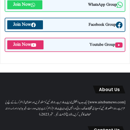
Join Now
WhatsApp Group
Join Now
Facebook Group
Join Now
Youtube Group
About Us
[www.aitebarnews.com] ایک جدید ڈیجیٹل نیوز پلیٹ فارم ہے۔ جو قارئین کو مستند خبریں اور مضامین فراہم کرنے کے لیے پُر
عزم ہے۔ ہمارا مقصدقارئین کو معیاری تخلیقات تک رسائی اور انہیں ایک ایسا پلیٹ فارم فراہم کرنا ہے جہاں وہ درست، غیر جانبدار اور ذمہ دارانہ
صحافت کا تجربہ کریں۔( تاریخ اشاعت : یکم؍ ستمبر 2023ء)