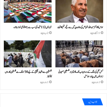
حماس کا ڈاکٹر عبداللہ الخباص کی وفات پر گہرے رنج وغم کااظہار
غزہ میں 112 شہدا کی سب سے بڑا اجتماعی نماز جنازہ
11 گھنٹے ago
2 دن ago
نسل کشی کی جنگ کے دوران اب تک 24ہزار فلسطینی صہیونی
فلسطین سے اظہارِ یکجہتی کے لیے 30 ممالک سے فلسطین کارواں
زندانوں میں پابند سلاسل
کا آغاز
1 ہفتہ ago
1 ہفتہ ago
جواب دیں