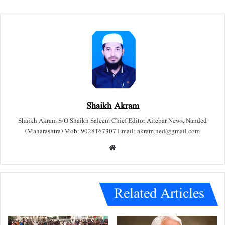
Shaikh Akram
Shaikh Akram S/O Shaikh Saleem Chief Editor Aitebar News, Nanded
(Maharashtra) Mob: 9028167307 Email: akram.ned@gmail.com
We
bsit
e
Related Articles