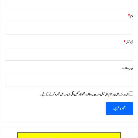
نام
*
ای میل
*
ویب‌ سائٹ
اس براؤزر میں میرا نام، ای میل، اور ویب سائٹ محفوظ رکھیں اگلی بار جب میں تبصرہ کرنے کےلیے۔