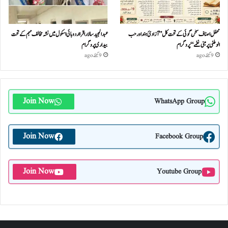
محفل اصناف سخن گوئی کے تحت کل ”آزادئ ہند اور حب
عبدالمجید سالار اقرا اردو ہائی اسکول میں نشہ مخالف مہم کے تحت
الوطنی پر مبنی نغمے“پروگرام
بیداری پروگرام
9 گھنٹے ago
9 گھنٹے ago
Join Now
WhatsApp Group
Join Now
Facebook Group
Join Now
Youtube Group