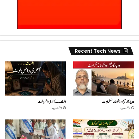
Recent Tech News
وہ یادگار صبح، وہ حکیمانہ مسکراہٹ
افسانہ۔۔۔آخری وائس نوٹ
9 گھنٹے ago
9 گھنٹے ago