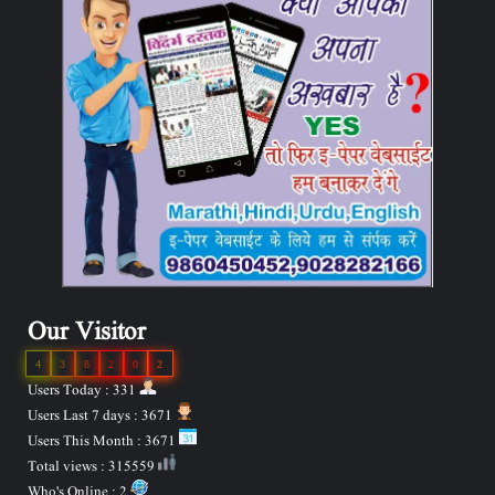
Our Visitor
4
3
8
2
0
2
Users Today : 331
Users Last 7 days : 3671
Users This Month : 3671
Total views : 315559
Who's Online : 2