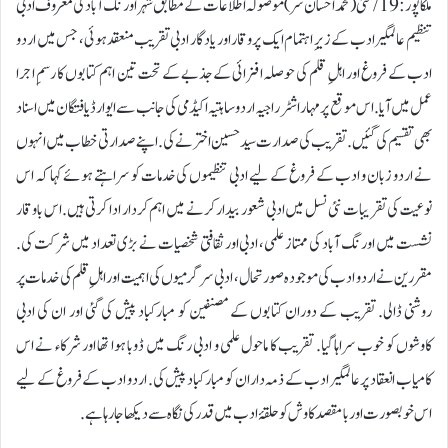
ملکاپور :19/ مئی (محمد احسان سر ) موصولہ اطلاعات کے مطابق شہر اورنگ آباد کی معروف ادبی
تنظیم عالمگیر ادب کے زیرِ اہتمام ایک پروقار اور یادگار ادبی تقریب منعقد ہوئی، جس میں اردو
ادب کے فروغ اور اہلِ قلم کی حوصلہ افزائی کے جذبے کے تحت تین اہم کتابوں کا رسمِ اجرا
عمل میں آیا. اس موقع پر مہاراشٹر راجیہ اردو ساہتیہ اکیڈمی کی جانب سے ایوارڈ یافتگان میں اسناد
بھی تقسیم کی گئیں.تقریب کی صدارت سید حسین اختر نے کی. اپنے صدارتی خطاب میں انہوں
نے اردو زبان و ادب کے فروغ کے لیے ادبی تنظیموں کی خدمات کو سراہتے ہوئے کہا کہ اس
نوعیت کی تقریبات نئی نسل میں ادبی شعور بیدار کرنے میں اہم کردار ادا کرتی ہیں. اس باوقار
نشست میں اورنگ آباد کی ممتاز علمی، ادبی اور ثقافتی شخصیات نے بڑی تعداد میں شرکت کی.
مقررین نے اردو ادب کی موجودہ صورتحال، ادبی سرگرمیوں کی اہمیت اور اہلِ قلم کی خدمات پر
روشنی ڈالی. تقریب کے دوران کتابوں کے مصنفین کو مبارکباد پیش کی گئی اور ان کی ادبی
کاوشوں کو خوب سراہا گیا. تقریب کا ماحول علمی و ادبی رنگ میں ڈوبا ہوا تھا اور شرکاء نے اس
کامیاب انعقاد پر عالمگیر ادب کے ذمہ داران کو مبارکباد پیش کی. اردو ادب کے فروغ کے لیے
اس خوبصورت اور بامقصد کاوش کو حلقۂ ادب میں قدر کی نگاہ سے دیکھا جا رہا ہے.