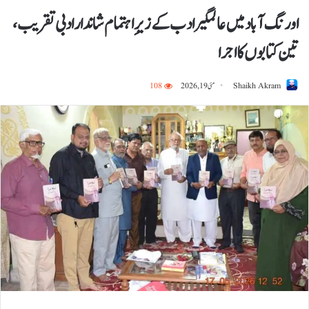
اورنگ آباد میں عالمگیر ادب کے زیرِ اہتمام شاندار ادبی تقریب،
تین کتابوں کا اجرا
Shaikh Akram
مئی 19, 2026
108