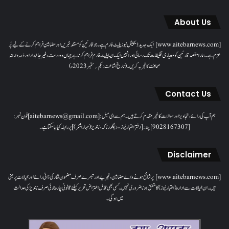
About Us
[www.aitebarnews.com] ایک جدید ڈیجیٹل نیوز پلیٹ فارم ہے۔ جو قارئین کو مستند خبریں اور مضامین فراہم کرنے کے لیے پُر
عزم ہے۔ ہمارا مقصدقارئین کو معیاری تخلیقات تک رسائی اور انہیں ایک ایسا پلیٹ فارم فراہم کرنا ہے جہاں وہ درست، غیر جانبدار اور ذمہ دارانہ
صحافت کا تجربہ کریں۔( تاریخ اشاعت : یکم؍ ستمبر 2023ء)
Contact Us
ہم آپ کی رائے، تجاویز اور سوالات کا خیرمقدم کرتے ہیں۔ ہم سےای میل: [aitebarnews@gmail.com]فون نمبر:
[9028167307]پتہ: [دفتر اعتبار نیوز، ، دیگلور ناکہ، ناندیڑ(مہاراشٹر) ] پر رابطہ کیا جاسکتا ہے۔
Disclaimer
[www.aitebarnews.com] پر شائع ہونے والے مضامین، تجزیے اور تبصرے صرف مضمون نگار کی ذاتی رائے اور خیالات پر مبنی
ہیں۔ ان خیالات سے ادارہ (اعتبار نیوز) کا متفق ہونا ضروری نہیں۔ کسی بھی قابل اعتراض تحریر کیلئے قانونی چارہ جوئی صرف ناندیڑ کی عدالت
میں ہوگی۔