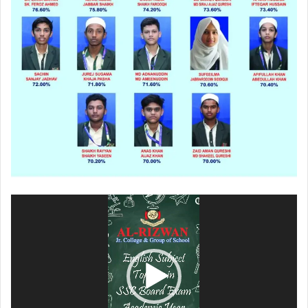
ویڈیو
پلیئر