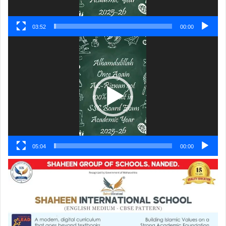
03:52
00:00
ویڈیو
پلیئر
05:04
00:00