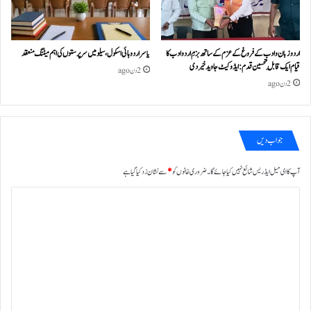
اردو زبان و ادب کے فروغ کے عزم کے ساتھ بزمِ اردو ادب کا
یاسر اردو ہائی اسکول، سیلو میں سرپرستوں کی اہم میٹنگ منعقد
قیام ایک قابلِ تحسین قدم : ایڈوکیٹ جاوید خیردی
2 دن ago
2 دن ago
جواب دیں
آپ کا ای میل ایڈریس شائع نہیں کیا جائے گا۔
ضروری خانوں کو
*
سے نشان زد کیا گیا ہے
ت
ب
ص
ر
ہ
*