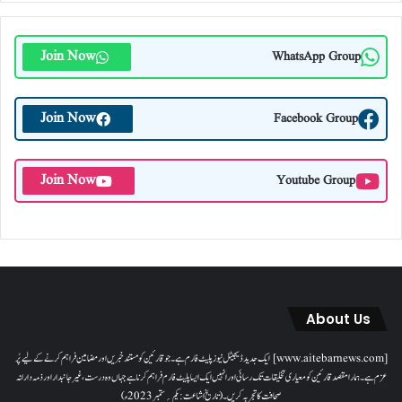
Join Now
WhatsApp Group
Join Now
Facebook Group
Join Now
Youtube Group
About Us
[www.aitebarnews.com] ایک جدید ڈیجیٹل نیوز پلیٹ فارم ہے۔ جو قارئین کو مستند خبریں اور مضامین فراہم کرنے کے لیے پُر
عزم ہے۔ ہمارا مقصدقارئین کو معیاری تخلیقات تک رسائی اور انہیں ایک ایسا پلیٹ فارم فراہم کرنا ہے جہاں وہ درست، غیر جانبدار اور ذمہ دارانہ
صحافت کا تجربہ کریں۔( تاریخ اشاعت : یکم؍ ستمبر 2023ء)