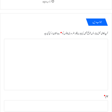
1 دن ago
جواب دیں
آپ کا ای میل ایڈریس شائع نہیں کیا جائے گا۔
ضروری خانوں کو
*
سے نشان زد کیا گیا ہے
ت
ب
ص
ر
ہ
*
نام
*