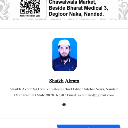
Shaikh Akram
Shaikh Akram S/O Shaikh Saleem Chief Editor Aitebar News, Nanded
(Maharashtra) Mob: 9028167307 Email: akram.ned@gmail.com
We
bsit
e