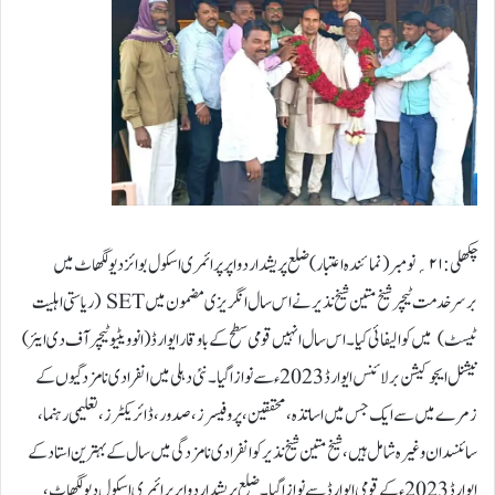
چکھلی: ۲۱؍نومبر ( نمائندہ اعتبار) ضلع پریشد اردو اپر پرائمری اسکول بوائز دیولگھاٹ میں
برسرخدمت ٹیچر شیخ متین شیخ نذیر نے اس سال انگریزی مضمون میں SET (ریاستی اہلیت
ٹیسٹ) میں کوالیفائی کیا۔ اس سال انہیں قومی سطح کے باوقار ایوارڈ (انوویٹیو ٹیچر آف دی ایئر)
نیشنل ایجوکیشن برلائنس ایوارڈ 2023 ء سے نوازا گیا۔نئی دہلی میں انفرادی نامزدگیوں کے
زمرے میں سے ایک جس میں اساتذہ، محققین، پروفیسرز، صدور، ڈائریکٹرز، تعلیمی رہنما،
سائنسدان وغیرہ شامل ہیں، شیخ متین شیخ نذیر کو انفرادی نامزدگی میں سال کے بہترین استاد کے
ایوارڈ 2023 ء کے قومی ایوارڈ سے نوازا گیا۔ ضلع پریشد اردو اپر پرائمری اسکول دیولگھاٹ،