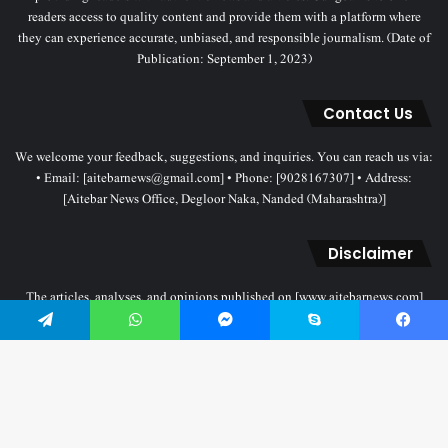
readers access to quality content and provide them with a platform where
they can experience accurate, unbiased, and responsible journalism. (Date of
Publication: September 1, 2023)
Contact Us
We welcome your feedback, suggestions, and inquiries. You can reach us via:
• Email: [aitebarnews@gmail.com] • Phone: [9028167307] • Address:
[Aitebar News Office, Degloor Naka, Nanded (Maharashtra)]
Disclaimer
The articles, analyses, and opinions published on [www.aitebarnews.com]
solely represent the personal views and opinions of the authors. These views
do not necessarily reflect the stance of the Aitebar News management. Any
Telegram
WhatsApp
Messenger
Skype
Facebook
legal proceedings related to objectionable content will be subject to the
jurisdiction of the Nanded court only.