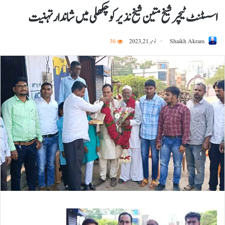
اسسٹنٹ ٹیچر شیخ متین شیخ نذیر کو چکھلی میں شاندار تہنیت
Shaikh Akram
نومبر 21, 2023
30