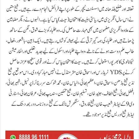
تعلقہ اور ضلع بلڈھانہ میں اسسٹنٹ ٹیچر کے طور پر اپنے فرائض انجام دے رہے ہیں۔شیخ متین
نے اس سال انگریزی میں ریاستی اہلیت کا امتحان (سیٹ) پاس کیا ہے۔ انہوں نے دیگر مضامین
کے علاوہ انگریزی مضمون میں بھی مہارت حاصل کی۔ وہ طلباء کو بڑے شوق، لگن کے ساتھ
پڑھاتے ہیں اور طلباء کی ہمہ گیر ترقی کے لیے ہمیشہ کوشاں رہتے ہیں۔ ایک ذہین، باشعور، فعال،
طالب علم دوست ہونے کے ناطے، وہ اپنے طلباء اور اسکول کے لیے جدید تعلیمی اور انفارمیشن
ٹیکنالوجی کا بھرپور استعمال کرتے ہیں۔ سیٹ کا امتحان پاس کرنے اور قومی سطح کا اعزاز حاصل
کرنے پر YDS ٹریڈرس اور اسحاق خان متر منڈل نے انہیں مبارکباد دی۔ اس موقع پر شیخ
نذیر شیخ بڈھن، اسحاق خان، اعظم بھائی، الیاس خان، محمد شوکت سر ریٹائرڈ پرنسپل، شبیر بھائی،
افضل بھائی، شیخ الطاف، جنید خان، تسلیم خان، شیخ تمکین ، سندیپ بھائی، عرفان بھائی، اسٹار ٹی
وی 9 کے ایڈیٹر شعیب خان، شیخ فاروق، سنگھرش نائک کے شیخ ، روزنامہ ودربھ دستک کے
ایڈیٹر شیخ ادریس شیخ نذیر موجود تھے۔