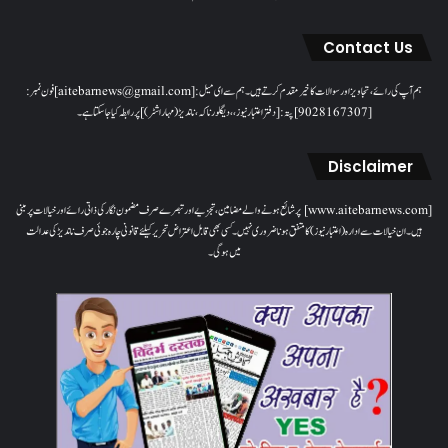
Contact Us
ہم آپ کی رائے، تجاویز اور سوالات کا خیرمقدم کرتے ہیں۔ ہم سےای میل: [aitebarnews@gmail.com]فون نمبر:
[9028167307]پتہ: [دفتر اعتبار نیوز، ، دیگلور ناکہ، ناندیڑ(مہاراشٹر) ] پر رابطہ کیا جاسکتا ہے۔
Disclaimer
[www.aitebarnews.com] پر شائع ہونے والے مضامین، تجزیے اور تبصرے صرف مضمون نگار کی ذاتی رائے اور خیالات پر مبنی
ہیں۔ ان خیالات سے ادارہ (اعتبار نیوز) کا متفق ہونا ضروری نہیں۔ کسی بھی قابل اعتراض تحریر کیلئے قانونی چارہ جوئی صرف ناندیڑ کی عدالت
میں ہوگی۔