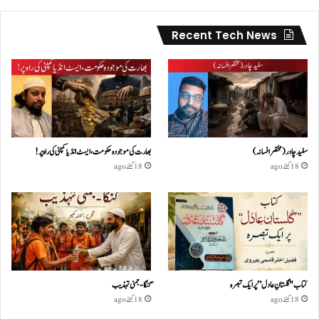
Recent Tech News
سفید چادر( مختصر افسانہ)
بھارت کی موجودہ حکومت،ایسٹ انڈیا کمپنی کی راہ پر!
18 گھنٹے ago
18 گھنٹے ago
کتاب "گلستانِ عادل” پر ایک تبصرہ
گنگا-جمنی تہذیب
18 گھنٹے ago
18 گھنٹے ago