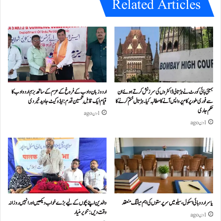
Related Articles
بمبئی ہائی کورٹ نے ہڑتالی ڈاکٹروں کی سرزنش کرتے ہوئے ان
اردو زبان و ادب کے فروغ کے عزم کے ساتھ بزمِ اردو ادب کا
سے فوری طور پر کام پر واپس آنے کا مطالبہ کیا۔ہڑتال ختم کرنے کا
قیام ایک قابلِ تحسین قدم : ایڈوکیٹ جاوید خیردی
حکم جاری
1 دن ago
1 دن ago
یاسر اردو ہائی اسکول، سیلو میں سرپرستوں کی اہم میٹنگ منعقد
والدین اپنے بچوں کے لیے بڑے خواب دیکھیں اور انہیں روزانہ
وقت دیں : تنویر منیار
1 دن ago