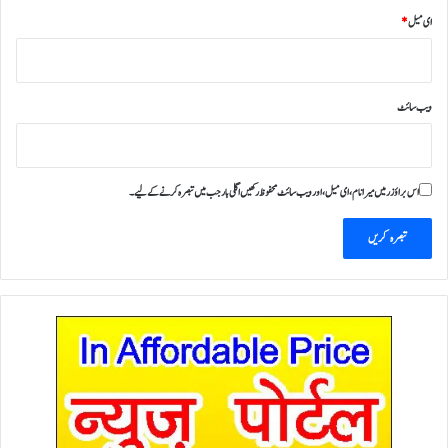
ای میل
*
ویب‌ سائٹ
اس براؤزر میں میرا نام، ای میل، اور ویب سائٹ محفوظ رکھیں اگلی بار جب میں تبصرہ کرنے کےلیے۔