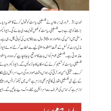
لندن:3؍فروری:برطانیہ نے فلسطینی ریاست کو قبول کرنے کا عندیہ د
بڑھنے کو تیار ہے جب فلسطینی ریاست کو مکمل قبولیت دی جائے گی۔ڈیوڈ کیمرون 
وسطی میں امن کی راہ ہموار ہو، 30سال سے ناکامیوں
مڈل ایسٹ کونسل کے تحت منعقدہ استقبالیے سے خطاب کرتے ہوئے ڈیوڈ کیمر
عائد ہوتی ہے۔ فلسطینی عوام کو اس بات کا موقع دیا جانا چاہیے کہ وہ د
فلسطینی ریاست کو تسلیم کرنے کے امکان کا جائزہ لیں گے۔ڈیوڈ کیمرون نے اسرا
کرے۔ حقیقی امن اور ترقی کی راہ اس وقت ہموار ہوگی جب اسرائیل اپنی ناکامی 
کے لیے نئی فلسطینی اتھارٹی کا قیام بھی لازم ہے جس میں ٹیکنوکریٹس اور اچ
لازم ہے کہ حماس کی طرف سے اسرائیل پر حملے روک دیے جائیں گے۔ڈیوڈ کی