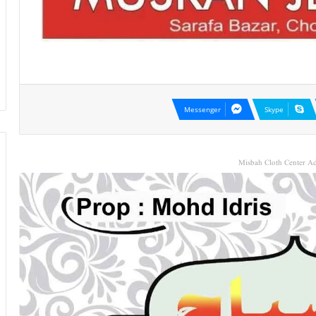
Messenger
Skype
Misbah Cloth Center Ad