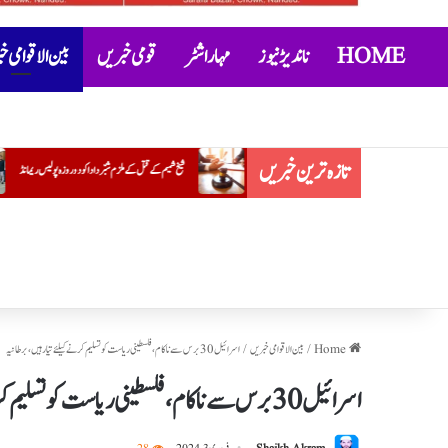
HOME
ناندیڑ نیوز
مہاراشٹر
قومی خبریں
بین الاقوامی 
تازہ ترین خبریں
شیخ شمیم کے قتل کے ملزم شبّر دادا کو دو روزہ پولیس ریمانڈ
’’مکسوپیتھی‘‘ کے خلاف آئی ایم اے کی احتجاجی تحریک
Home
/
بین الاقوامی خبریں
/
اسرائیل 30 برس سے ناکام، فلسطینی ریاست کو تسلیم کرنے کیلئے تیار ہیں، برطانیہ
اسرائیل 30 برس سے ناکام، فلسطینی ریاست کو تسلیم کرنے کیلئے تیار ہیں، برطانیہ