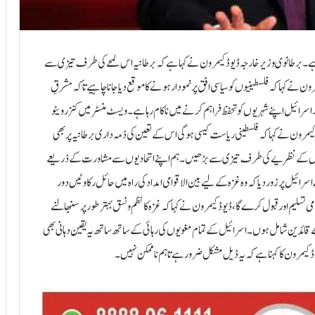
یا ہے۔ برطانوی وزیر خارجہ ڈیوڈ کیمرون نے کہا ہے کہ برطانیہ اس لمحے کی طرف تیزی سے
نے کہا کہ فلسطینیوں کو سیاسی افق پر نمودار ہونے کا موقع دیا جانا چاہیے تاکہ مشرقِ
 کی کہانی چل رہی ہے۔ اسرائیل اپنے شہریوں کو تحفظ فراہم کرنے میں ناکام رہا ہے۔ویسٹ منسٹر میں کنزرویٹو
ون نے کہا کہ فلسطینی ریاست کیسی ہوگی اس کے تعین کی ذمہ داری برطانیہ پر بھی
و ریاستوں کے نظریے کی طرف تیزی سے بڑھیں۔ ہم اپنے اتحادیوں سے مشاورت کے ذریعے
ئیل پر زور دیا کہ وہ غزہ کے لیے بین الاقوامی امداد کی راہ میں حائل رکاوٹیں دور
تسلیم اور قبول کرے گا،ڈیوڈ کیمرون نے کہا کہ غزہ کا نظم و نسق بہتر طور پر سنبھالنے
ھے قائدین شامل ہوں۔ اسرائیل کے تمام مغویوں کی رہائی کے ساتھ ساتھ یہ یقین دہانی بھی
مرون کا کہنا ہے کہ یہ ڈیل مشکل ضرور ہے تاہم ناممکن نہیں۔