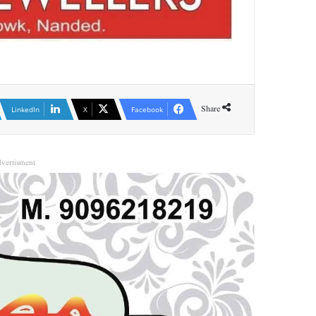
Share
LinkedIn
X
Facebook
vertisment