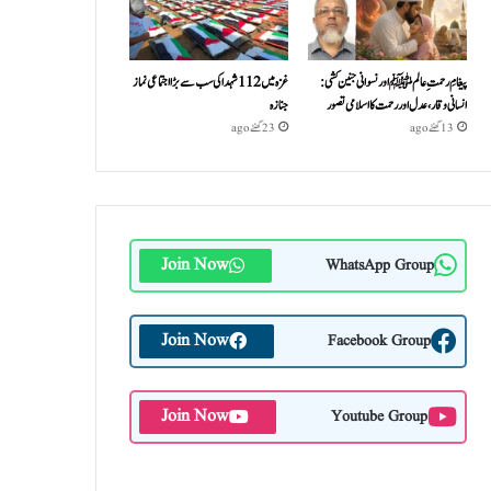
پیغامِ رحمتِ عالمﷺ اور نسوانی جنین کشی:
غزہ میں 112 شہدا کی سب سے بڑا اجتماعی نماز
انسانی وقار، عدل اور رحمت کا اسلامی تصور
جنازہ
13 گھنٹے ago
23 گھنٹے ago
Join Now
WhatsApp Group
Join Now
Facebook Group
Join Now
Youtube Group