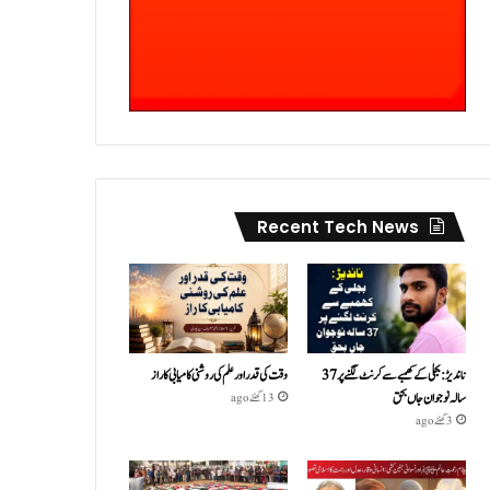
Recent Tech News
ناندیڑ: بجلی کے کھمبے سے کرنٹ لگنے پر 37
وقت کی قدر اور علم کی روشنی کامیابی کا راز
سالہ نوجوان جاں بحق
13 گھنٹے ago
3 گھنٹے ago