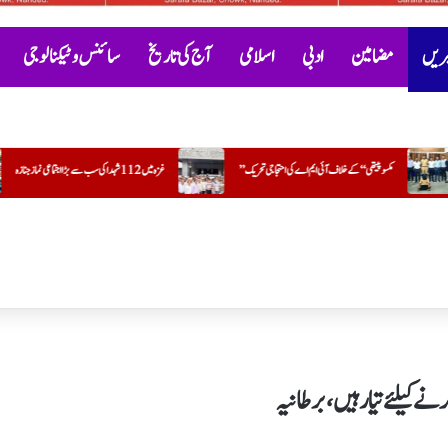
خبریں
مضامین
ادبی
اسلامی
آج کی تاریخ
سائنس و ٹیکنالوجی
غزہ میں 112 شہدا کی سب سے بڑا اجتماعی نماز جنازہ
پیغامِ رحمتِ عالمﷺ اور نسوانی جنین کشی: انسانی وقار