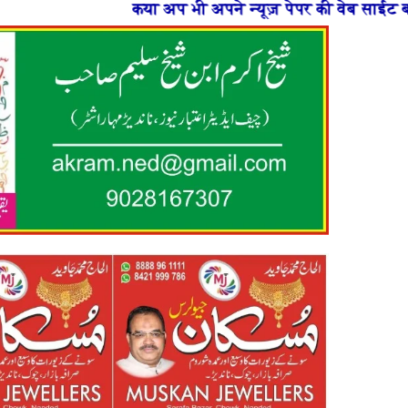
अप भी अपने न्यूज़ पेपर की वेब साईट बनाना चाहते है या फिर न