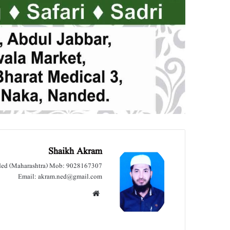
Shaikh Akram
nded (Maharashtra) Mob: 9028167307
Email: akram.ned@gmail.com
We
bsit
e