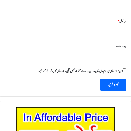
ای میل
*
ویب‌ سائٹ
اس براؤزر میں میرا نام، ای میل، اور ویب سائٹ محفوظ رکھیں اگلی بار جب میں تبصرہ کرنے کےلیے۔