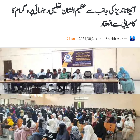
آئیٹا ناندیڑ کی جانب سے عظیم الشان تعلیمی رہنمائی پروگرام کا
کامیابی سے انعقاد
Shaikh Akram
جنوری 30, 2024
94