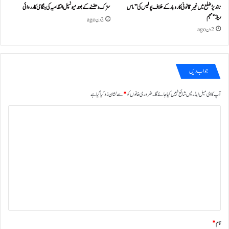
ناندیڑ ضلع میں غیر قانونی کاروبار کے خلاف پولیس کی ’’ماس
سڑک دھنسنے کے بعد میونسپل انتظامیہ کی ہنگامی کارروائی
ریڈ‘‘ مہم
2 دن ago
2 دن ago
جواب دیں
آپ کا ای میل ایڈریس شائع نہیں کیا جائے گا۔
ضروری خانوں کو
*
سے نشان زد کیا گیا ہے
ت
ب
ص
ر
ہ
*
نام
*