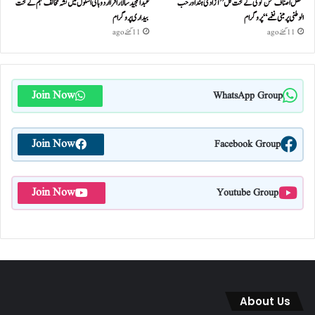
محفل اصناف سخن گوئی کے تحت کل ”آزادئ ہند اور حب
عبدالمجید سالار اقرا اردو ہائی اسکول میں نشہ مخالف مہم کے تحت
الوطنی پر مبنی نغمے“پروگرام
بیداری پروگرام
11 گھنٹے ago
11 گھنٹے ago
Join Now
WhatsApp Group
Join Now
Facebook Group
Join Now
Youtube Group
About Us