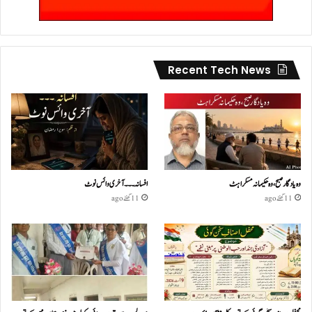
Recent Tech News
وہ یادگار صبح، وہ حکیمانہ مسکراہٹ
افسانہ۔۔۔آخری وائس نوٹ
11 گھنٹے ago
11 گھنٹے ago