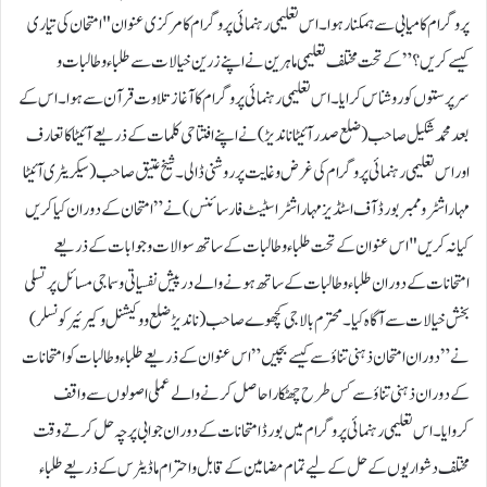
پروگرام کامیابی سے ہمکنار ہوا۔اس تعلیمی رہنمائی پروگرام کا مرکزی عنوان "امتحان کی تیاری
کیسے کریں ؟”کے تحت مختلف تعلیمی ماہرین نے اپنے زرین خیالات سے طلباء وطالبات و
سرپرستوں کو روشناس کرایا۔اس تعلیمی رہنمائی پروگرام کا آغاز تلاوت قرآن سے ہوا۔اس کے
بعد محمد شکیل صاحب (ضلع صدر آئیٹا ناندیڑ) نے اپنے افتتاحی کلمات کے ذریعے آئیٹا کا تعارف
اور اس تعلیمی رہنمائی پروگرام کی غرض و غایت پر روشنی ڈالی۔شیخ عتیق صاحب (سیکریٹری آئیٹا
مہاراشٹر و ممبر بورڈ آف اسٹڈیز مہاراشٹر اسٹیٹ فار سائنس )نے” امتحان کے دوران کیا کریں
کیا نہ کریں "اس عنوان کے تحت طلباء وطالبات کے ساتھ سوالات و جوابات کے ذریعے
امتحانات کے دوران طلباء وطالبات کے ساتھ ہونے والے درپیش نفسیاتی و سماجی مسائل پر تسلی
بخش خیالات سے آگاہ کیا۔ محترم بالاجی کچھوے صاحب(ناندیڑ ضلع ووکیشنل و کیرئیر کونسلر )
نے” دوران امتحان ذہنی تناؤ سے کیسے بچیں ” اس عنوان کے ذریعے طلباء وطالبات کو امتحانات
کے دوران ذہنی تناؤ سے کس طرح چھٹکارا حاصل کرنے والے عملی اصولوں سے واقف
کروایا۔اس تعلیمی رہنمائی پروگرام میں بورڈ امتحانات کے دوران جوابی پرچہ حل کرتے وقت
مختلف دشواریوں کے حل کے لیے تمام مضامین کے قابل واحترام ماڈیٹرس کے ذریعے طلباء