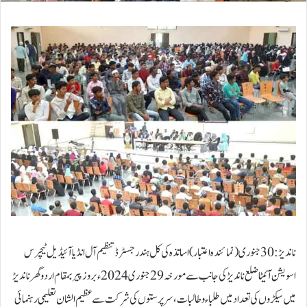
ناندیڑ: 30 جنوری ( نمائندہ اعتبار) اساتذہ کی کل ہند رجسٹرڈ تنظیم آل انڈیا آئیڈیل ٹیچرس
اسویشن آئیٹا ضلع ناندیڑ کی جانب سے مورخہ 29جنوری 2024ء بروز پیر بمقام اردو گھر ناندیڑ
میں سیکڑوں کی تعداد میں طلباء وطالبات،سرپرستوں کی شرکت سے عظیم الشان تعلیمی رہنمائی