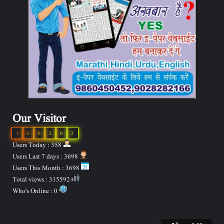
Our Visitor
1
6
8
2
0
2
Users Today : 358
Users Last 7 days : 3698
Users This Month : 3698
Total views : 315592
Who's Online : 0