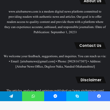
About Us
www.aitebarnews.com is a modern digital news platform committed to
providing readers with authentic news and articles. Our goal is to offer
readers access to quality content and provide them with a platform where
they can experience accurate, unbiased, and responsible journalism. (Date of
Publication: September 1, 2023)
Contact Us
We welcome your feedback, suggestions, and inquiries. You can reach us via:
• Email: [aitebarnews@gmail.com] • Phone: [9028167307] • Address:
[Aitebar News Office, Degloor Naka, Nanded (Maharashtra)]
Disclaimer
The articles, analyses, and opinions published on [www.aitebarnews.com]
solely represent the personal views and opinions of the authors. These views
do not necessarily reflect the stance of the Aitebar News management. Any
Telegram
WhatsApp
Messenger
Skype
Facebook
legal proceedings related to objectionable content will be subject to the