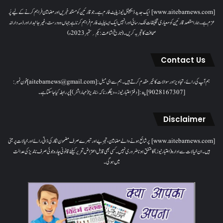
[www.aitebarnews.com] ایک جدید ڈیجیٹل نیوز پلیٹ فارم ہے۔ جو قارئین کو مستند خبریں اور مضامین فراہم کرنے کے لیے پُر
عزم ہے۔ ہمارا مقصدقارئین کو معیاری تخلیقات تک رسائی اور انہیں ایک ایسا پلیٹ فارم فراہم کرنا ہے جہاں وہ درست، غیر جانبدار اور ذمہ دارانہ
صحافت کا تجربہ کریں۔( تاریخ اشاعت : یکم؍ ستمبر 2023ء)
Contact Us
ہم آپ کی رائے، تجاویز اور سوالات کا خیرمقدم کرتے ہیں۔ ہم سےای میل: [aitebarnews@gmail.com]فون نمبر:
[9028167307]پتہ: [دفتر اعتبار نیوز، ، دیگلور ناکہ، ناندیڑ(مہاراشٹر) ] پر رابطہ کیا جاسکتا ہے۔
Disclaimer
[www.aitebarnews.com] پر شائع ہونے والے مضامین، تجزیے اور تبصرے صرف مضمون نگار کی ذاتی رائے اور خیالات پر مبنی
ہیں۔ ان خیالات سے ادارہ (اعتبار نیوز) کا متفق ہونا ضروری نہیں۔ کسی بھی قابل اعتراض تحریر کیلئے قانونی چارہ جوئی صرف ناندیڑ کی عدالت
میں ہوگی۔