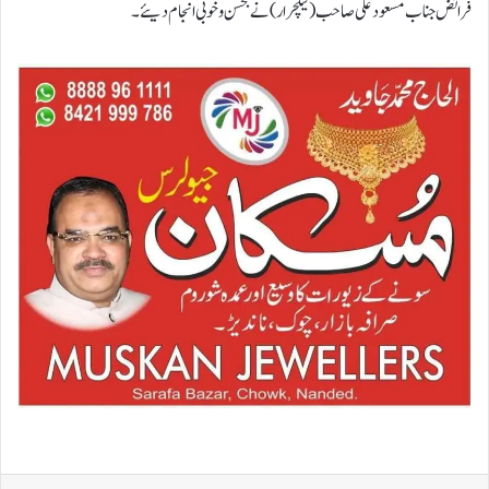
فرائض جناب مسعود علی صاحب (لیکچرار ) نے بحسن و خوبی انجام دیئے۔