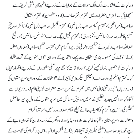
وطالبات کے اشکالات الگ الگ سوالات کے جوابات کے ذریعے اطمینان بخش طریقہ سے
سمجھایا گیا۔ماڈیٹرس حضرات میں محترم اختر صاحب(اردومضمون)،محترم مشتاق
صاحب(مراٹھی)،محترم نسیم صاحب(ریاضی)، محترم شکیل صاحب(ریاضی)، ڈاکٹر صدیقی
تسنیم فاطمہ صاحبہ(سائنس وٹکنالوجی)،محترم جمیل بیگ صاحب(شوشل سائنس )اور شیخ
عبداللہ صاحب وغیرہ نے تعلیمی رہنمائی کی۔پروگرام میں محترمہ عظمی صاحبہ(معاون معلمہ
)نے "وقت کی منصوبہ بندی امتحان سے پہلے و امتحان کے دوران "اس عنوان کے تحت طلباء
وطالبات کو منصوبہ بندی کیسے کریں؟ اور اوقات کا انتظام پر عملی مشوروں کے ذریعے اظہار خیال
کیا۔محترم اسلم فیروز صاحب( نیشنل سیکریٹری آئیٹا ) نے "امتحانات کے دوران سرپرستوں کی
ذمہ داریاں ” پر روشنی ڈالی جس میں محترم نے سرپرست حضرات کو اپنی اہم ذمہ داریوں سے
آگاہ کیا اور انہیں جدید تعلیمی نظام میں درپیش مسائل میں سرپرستوں کے رول پر سیر حاصل
گفتگو کی۔ اس پروگرام کو کامیاب بنانے کیلئے تمام صدور مدرسین،اساتذہ کرام
ومعلمات،سرپرستان ،طلباء وطالبات، اردو میڈیا اور اردو گھر کے ذمہ داران کا تعاون دینے کے
لیے محمد ماجد صاحب( ضلع سیکریٹری آئیٹا ناندیڑ )نے شکریہ ادا کیا۔اس پروگرام کی نظامت کے