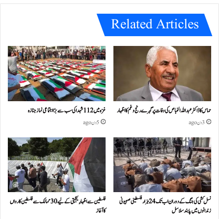
e
Related Articles
حماس کا ڈاکٹر عبداللہ الخباص کی وفات پر گہرے رنج وغم کااظہار
غزہ میں 112 شہدا کی سب سے بڑا اجتماعی نماز جنازہ
3 دن ago
5 دن ago
نسل کشی کی جنگ کے دوران اب تک 24ہزار فلسطینی صہیونی
فلسطین سے اظہارِ یکجہتی کے لیے 30 ممالک سے فلسطین کارواں
زندانوں میں پابند سلاسل
کا آغاز