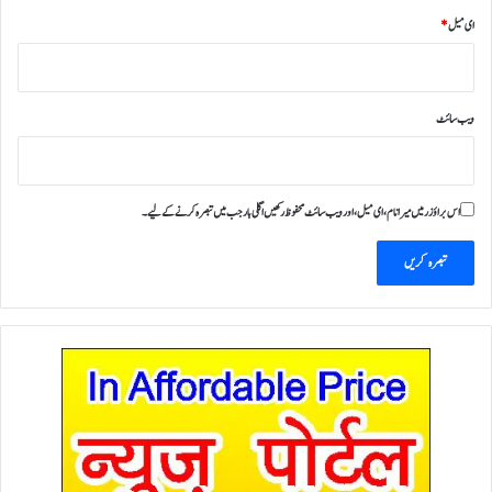
ای میل
*
ویب‌ سائٹ
اس براؤزر میں میرا نام، ای میل، اور ویب سائٹ محفوظ رکھیں اگلی بار جب میں تبصرہ کرنے کےلیے۔