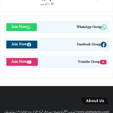
15 گھنٹے ago
Join Now
WhatsApp Group
Join Now
Facebook Group
Join Now
Youtube Group
About Us
[www.aitebarnews.com] ایک جدید ڈیجیٹل نیوز پلیٹ فارم ہے۔ جو قارئین کو مستند خبریں اور مضامین فراہم کرنے کے لیے پُر