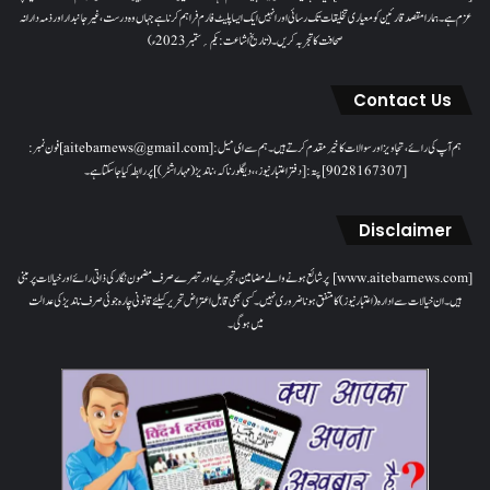
عزم ہے۔ ہمارا مقصدقارئین کو معیاری تخلیقات تک رسائی اور انہیں ایک ایسا پلیٹ فارم فراہم کرنا ہے جہاں وہ درست، غیر جانبدار اور ذمہ دارانہ
صحافت کا تجربہ کریں۔( تاریخ اشاعت : یکم؍ ستمبر 2023ء)
Contact Us
ہم آپ کی رائے، تجاویز اور سوالات کا خیرمقدم کرتے ہیں۔ ہم سےای میل: [aitebarnews@gmail.com]فون نمبر:
[9028167307]پتہ: [دفتر اعتبار نیوز، ، دیگلور ناکہ، ناندیڑ(مہاراشٹر) ] پر رابطہ کیا جاسکتا ہے۔
Disclaimer
[www.aitebarnews.com] پر شائع ہونے والے مضامین، تجزیے اور تبصرے صرف مضمون نگار کی ذاتی رائے اور خیالات پر مبنی
ہیں۔ ان خیالات سے ادارہ (اعتبار نیوز) کا متفق ہونا ضروری نہیں۔ کسی بھی قابل اعتراض تحریر کیلئے قانونی چارہ جوئی صرف ناندیڑ کی عدالت
میں ہوگی۔