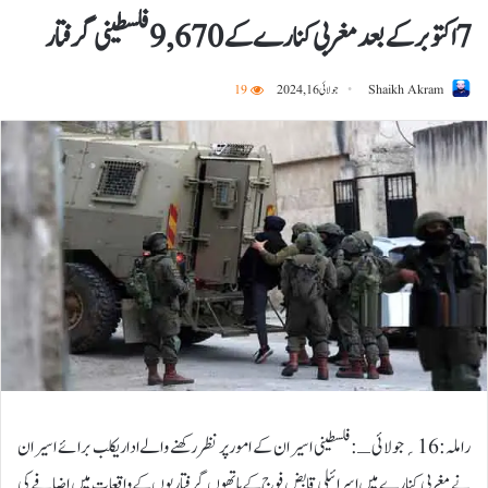
7 اکتوبرکے بعد مغربی کنارے کے 9,670 فلسطینی گرفتار
Shaikh Akram
جولائی 16, 2024
19
راملہ:16؍جولائی ـ :فلسطینی اسیران کے امور پر نظر رکھنے والے اداریکلب برائے اسیران
نے مغربی کنارے میں اسرائیلی قابض فوج کے ہاتھوں گرفتاریوں کے واقعات میں اضافے کی