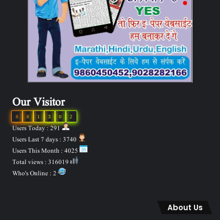
Our Visitor
8
8
1
3
0
2
Users Today : 291
Users Last 7 days : 3740
Users This Month : 4025
Total views : 316019
Who's Online : 2
About Us