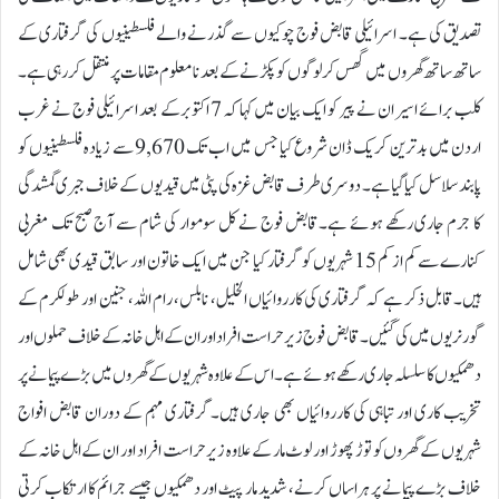
تصدیق کی ہے۔ اسرائیلی قابض فوج چوکیوں سے گذرنے والے فلسطینیوں کی گرفتاری کے
ساتھ ساتھ گھروں میں گھس کر لوگوں کو پکڑنے کے بعد نامعلوم مقامات پر منتقل کررہی ہے۔
کلب برائے اسیران نے پیر کو ایک بیان میں کہا کہ 7 اکتوبرکے بعد اسرائیلی فوج نے غرب
اردن میں بدترین کریک ڈان شروع کیا جس میں اب تک 9,670 سے زیادہ فلسطینیوں کو
پابند سلاسل کیا گیا ہے۔ دوسری طرف قابض غزہ کی پٹی میں قیدیوں کے خلاف جبری گمشدگی
کا جرم جاری رکھے ہوئے ہے۔قابض فوج نے کل سوموار کی شام سے آج صبح تک مغربی
کنارے سے کم از کم 15 شہریوں کو گرفتار کیا جن میں ایک خاتون اور سابق قیدی بھی شامل
ہیں۔قابل ذکر ہے کہ گرفتاری کی کارروائیاں الخلیل، نابلس، رام اللہ، جنین اور طولکرم کے
گورنریوں میں کی گئیں۔ قابض فوج زیر حراست افراد اور ان کے اہل خانہ کے خلاف حملوں اور
دھمکیوں کا سلسلہ جاری رکھے ہوئے ہے۔ اس کے علاوہ شہریوں کے گھروں میں بڑے پیمانے پر
تخریب کاری اور تباہی کی کارروائیاں بھی جاری ہیں۔گرفتاری مہم کے دوران قابض افواج
شہریوں کے گھروں کو توڑ پھوڑ اور لوٹ مار کے علاوہ زیر حراست افراد اور ان کے اہل خانہ کے
خلاف بڑے پیمانے پر ہراساں کرنے، شدید مار پیٹ اور دھمکیوں جیسے جرائم کا ارتکاب کرتی