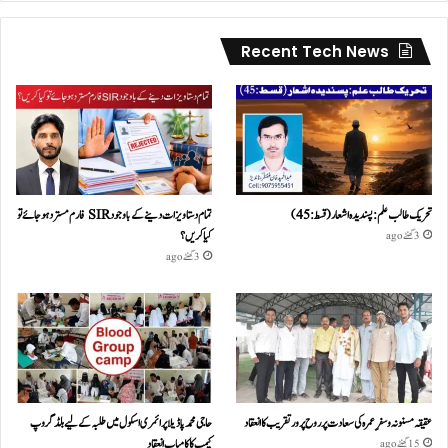
Recent Tech News
تحریک طالب علم: پسندیدہ اشعار (قسط:45)
تمام دستاویزات دینے کے باوجود SIR فارم مسترد ہو جائے تو
کیا کریں؟
3 گھنٹے ago
3 گھنٹے ago
عقیقہ مسنونہ و سفرِ عمرہ کی سعادت پر روح پرور تقریب کا انعقاد
حاجی محمد پاڈیلا پرائمری اسکول میں طلبہ کے لیے بلڈ گروپ
کیمپ کا کامیاب انعقاد
15 گھنٹے ago