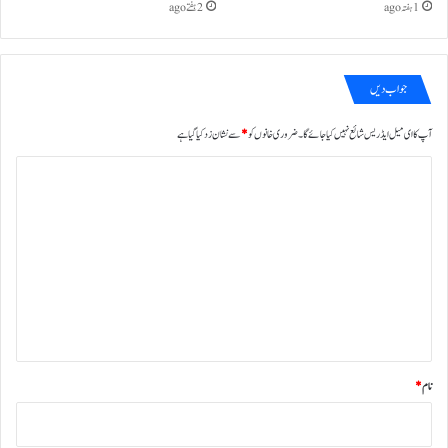
1 ہفتہ ago
2 ہفتے ago
جواب دیں
آپ کا ای میل ایڈریس شائع نہیں کیا جائے گا۔
ضروری خانوں کو
*
سے نشان زد کیا گیا ہے
ت
ب
ص
ر
ہ
*
نام
*