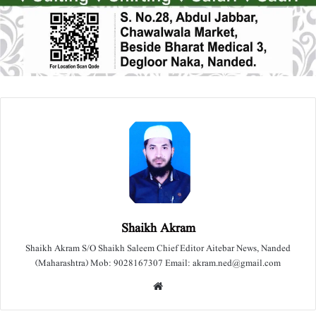
Shaikh Akram
Shaikh Akram S/O Shaikh Saleem Chief Editor Aitebar News, Nanded
(Maharashtra) Mob: 9028167307 Email: akram.ned@gmail.com
We
bsit