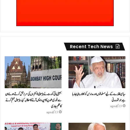
Recent Tech News
سیاسی فائدے کے لیے مسلمانوں اور مدارس کو نشانہ بنایا جا رہا
بمبئی ہائی کورٹ نے ہڑتالی ڈاکٹروں کی سرزنش کرتے ہوئے ان
ہے: ارشد مدنی
سے فوری طور پر کام پر واپس آنے کا مطالبہ کیا۔ہڑتال ختم کرنے
کا حکم جاری
13 گھنٹے ago
13 گھنٹے ago