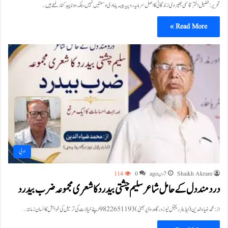
تحریر:فضیل اختر قاسمی بھیروی زندگانی کا اصل سرمایہ روپیہ پیسہ یا مادی وسعتیں نہیں، بلکہ وہ ناپید کنار لمحے ہیں…
Read More »
ادبی
Shaikh Akram
7 دن ago
0
114
دردمند دل کے حامل شاعر سلیم چشتی بیدرد کا شعری مجموعہ ضرب بیدرد
از :محمد ضیاء الدین (ایڈیٹر ریجنل نیوز درگاہ روڈ پربھنی) 9822651193 اپنے خیالات کی ترسیل کی خواہش کا انسان زمانۂ…