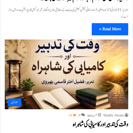
ناندیڑ: 31 جولائی(نمائندہ اعتبار): ہندوستانی الیکشن کمیشن کی ہدایت کے مطابق ناندیڑواگھالہ شہر میونسپل کارپوریشن حدود میں ووٹر
لسٹ کو…
Read More »
مضامین
Shaikh Akram
7 دن ago
0
14
وقت کی تدبیر اور کامیابی کی شاہراہ