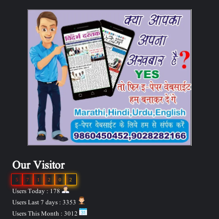
Our Visitor
5
7
1
2
0
2
Users Today : 178
Users Last 7 days : 3353
Users This Month : 3012