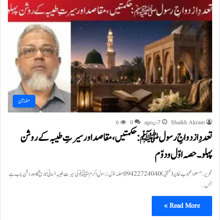
مضامین
Shaikh Akram
7 دن ago
0
6
تعددِ ازدواجِ رسولﷺ: حکمتیں، مقاصد اور سیرتِ طیبہ کے روشن
پہلو۔حصہ اوّل و دوّم
تحریر:مسعود محبوب خان (ممبئی) 09422724040 حصّہ اوّل: رسولِ اکرمﷺ کی سیرتِ طیبہ انسانی تاریخ کا وہ روشن باب ہے
جس…
Read More »