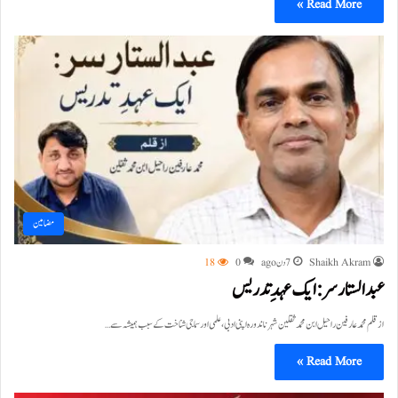
Read More »
مضامین
Shaikh Akram
7 دن ago
0
18
عبد الستار سر: ایک عہدِ تدریس
از قلم محمد عارفین راحیل ابن محمد ثقلین شہر ناندورہ اپنی ادبی، علمی اور سماجی شناخت کے سبب ہمیشہ سے…
Read More »