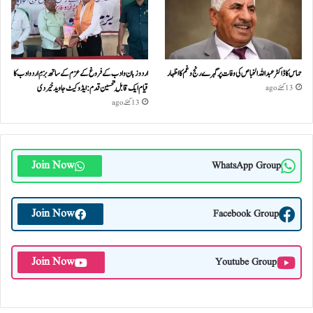
حماس کا ڈاکٹر عبداللہ الخباص کی وفات پر گہرے رنج وغم کااظہار
اردو زبان و ادب کے فروغ کے عزم کے ساتھ بزمِ اردو ادب کا
قیام ایک قابلِ تحسین قدم : ایڈوکیٹ جاوید خیردی
13 گھنٹے ago
13 گھنٹے ago
Join Now
WhatsApp Group
Join Now
Facebook Group
Join Now
Youtube Group