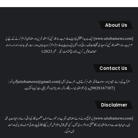
About Us
[www.aitebarnews.com] ایک جدید ڈیجیٹل نیوز پلیٹ فارم ہے۔ جو قارئین کو مستند خبریں اور مضامین فراہم کرنے کے لیے پُر
عزم ہے۔ ہمارا مقصدقارئین کو معیاری تخلیقات تک رسائی اور انہیں ایک ایسا پلیٹ فارم فراہم کرنا ہے جہاں وہ درست، غیر جانبدار اور ذمہ دارانہ
صحافت کا تجربہ کریں۔( تاریخ اشاعت : یکم؍ ستمبر 2023ء)
Contact Us
ہم آپ کی رائے، تجاویز اور سوالات کا خیرمقدم کرتے ہیں۔ ہم سےای میل: [aitebarnews@gmail.com]فون نمبر:
[9028167307]پتہ: [دفتر اعتبار نیوز، ، دیگلور ناکہ، ناندیڑ(مہاراشٹر) ] پر رابطہ کیا جاسکتا ہے۔
Disclaimer
[www.aitebarnews.com] پر شائع ہونے والے مضامین، تجزیے اور تبصرے صرف مضمون نگار کی ذاتی رائے اور خیالات پر مبنی
ہیں۔ ان خیالات سے ادارہ (اعتبار نیوز) کا متفق ہونا ضروری نہیں۔ کسی بھی قابل اعتراض تحریر کیلئے قانونی چارہ جوئی صرف ناندیڑ کی عدالت
میں ہوگی۔