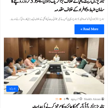
ناندیڑ میں ریت مافیا کے خلاف بڑا کریک ڈاؤن، 3.64 کروڑ روپئے کا
سامان ضبط، 6 افراد کے خلاف مقدمہ
ناندیڑ: 31 جولائی(نمائندہ اعتبار): ناندیڑ دیہی پولیس نے غیر قانونی ریت کی کانکنی کے خلاف ایک بڑی کارروائی کرتے ہوئے…
Read More »
ناندیڑ نیوز
Shaikh Akram
7 دن ago
0
53
ناندیڑ: ایس آئی آر مہم کا جائزہ، کام تیز کرنے کی ہدایت