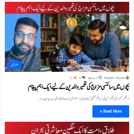
مضامین
Shaikh Akram
7 دن ago
0
12
بچوں میں سائنسی مزاج کی تعمیر والدین کے لیے ایک اہم پیغام
از قلم: محمود علی لیکچرر آج کی دنیا علم تحقیق ٹیکنالوجی اور مصنوعی ذہانت (AI) کی دنیا ہے ایسے دور…
Read More »