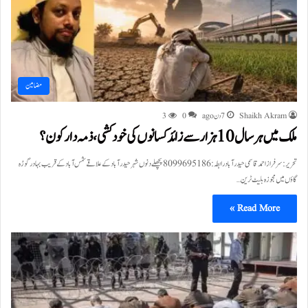
مضامین
Shaikh Akram
7 دن ago
0
3
ملک میں ہرسال 10 ہزار سے زائد کسانوں کی خودکشی،ذمہ دار کون؟
تحریر:سرفرازاحمدقاسمی حیدرآباد رابطہ: 8099695186 پچھلے دنوں شہرحیدرآباد کے علاقے شمس آباد کے قریب بہادر گوڑہ
گاؤں میں مجوزہ بلیٹ ٹرین…
Read More »