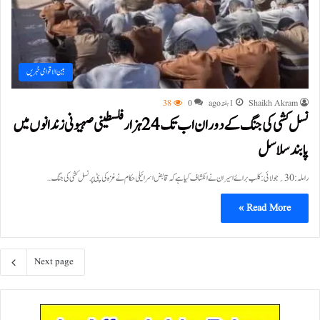
بین الاقوامی خبریں
Shaikh Akram
1 ہفتہ ago
0
38
نسل کشی کی جنگ کے دوران اب تک 24ہزار فلسطینی صہیونی زندانوں میں
پابند سلاسل
راملہ:30؍جولائی:کلب برائے اسیران نے انکشاف کیا ہے کہ قابض اسرائیلی حکام نے غزہ کی پٹی پر نسل کشی کی جنگ…
Read More »
Next page