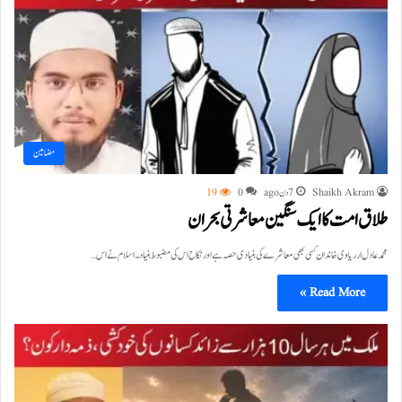
مضامین
Shaikh Akram
7 دن ago
0
19
طلاق امت کا ایک سنگین معاشرتی بحران
محمد عادل ارریاوی خاندان کسی بھی معاشرے کی بنیادی حصہ ہے اور نکاح اس کی مضبوط بنیاد۔ اسلام نے اس…
Read More »