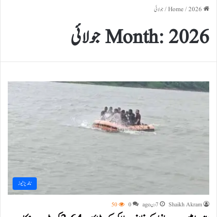
Home
2026
/
/
جولائی
2026 جولائی
Month:
ناندیڑ نیوز
Shaikh Akram
7 دن ago
0
50