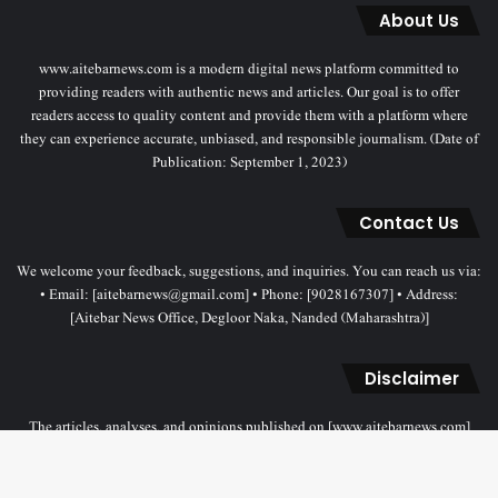
About Us
www.aitebarnews.com is a modern digital news platform committed to
providing readers with authentic news and articles. Our goal is to offer
readers access to quality content and provide them with a platform where
they can experience accurate, unbiased, and responsible journalism. (Date of
Publication: September 1, 2023)
Contact Us
We welcome your feedback, suggestions, and inquiries. You can reach us via:
• Email: [aitebarnews@gmail.com] • Phone: [9028167307] • Address:
[Aitebar News Office, Degloor Naka, Nanded (Maharashtra)]
Disclaimer
The articles, analyses, and opinions published on [www.aitebarnews.com]
solely represent the personal views and opinions of the authors. These views
do not necessarily reflect the stance of the Aitebar News management. Any
legal proceedings related to objectionable content will be subject to the