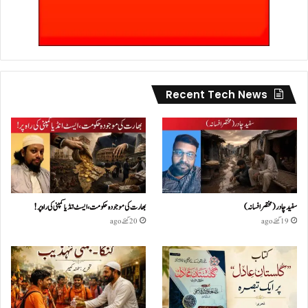
Recent Tech News
سفید چادر( مختصر افسانہ)
بھارت کی موجودہ حکومت،ایسٹ انڈیا کمپنی کی راہ پر!
19 گھنٹے ago
20 گھنٹے ago