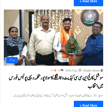
Read More »
مہاراشٹر
Shaikh Akram
مارچ 31, 2026
0
13
سوشل کالج این سی سی کیڈیٹ دتا انگلے کا سولاپور محکمہ دیہی پولیس فورس
میں انتخاب
سولاپور :31؍مارچ(اِقبال باغبان ) : سولاپور سوشل ایسوسی ایشن آرٹس اینڈ کامرس کالج میں 9 مہاراشٹر بٹالین این سی سی…
Read More »