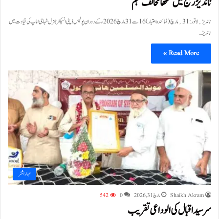
ناندیڑ رینج میں گٹکھا مخالف مہم
ناندیڑ؍لاتور:31؍مارچ (نمائندہ اعتبار) 16 سے 31 مارچ 2026ء کے دوران پولیس ڈپٹی انسپکٹر جنرل شہاجی اماپ کی قیادت میں
ناندیڑ…
Read More »
مہاراشٹر
Shaikh Akram
مارچ 31, 2026
0
542
سر سید اقبال کی الوداعی تقریب