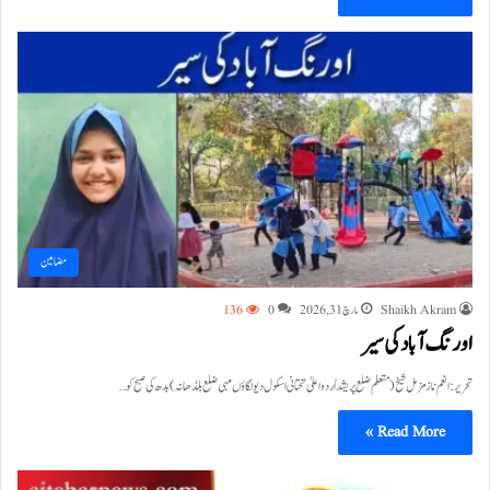
مضامین
Shaikh Akram
مارچ 31, 2026
0
136
اورنگ آباد کی سیر
تحریر: انعم ناز مزمل شیخ (متعلم ضلع پریشد اُردو اعلیٰ تحتانی اسکول دیولگاؤں مہی ضلع بلڈھانہ) بدھ کی صبح کو…
Read More »