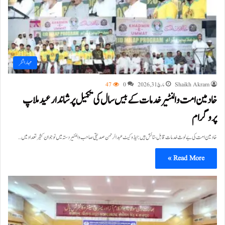
مہاراشٹر
Shaikh Akram
مارچ 31, 2026
0
47
خادمین امت والنٹیر خدمات کے بیس سال کی تکمیل پر شاندار عید ملاپ
پروگرام
خادمین امت کی بے لوث خدمات قابل ستائش ہیں: ایڈوکیٹ عبدالرحمن صدیقی صاحب والنٹیر دستہ میں نوجوان کثیر تعداد میں…
Read More »