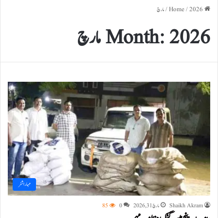
Home
2026
/
/
مارچ
2026 مارچ
Month:
مہاراشٹر
Shaikh Akram
مارچ 31, 2026
0
85