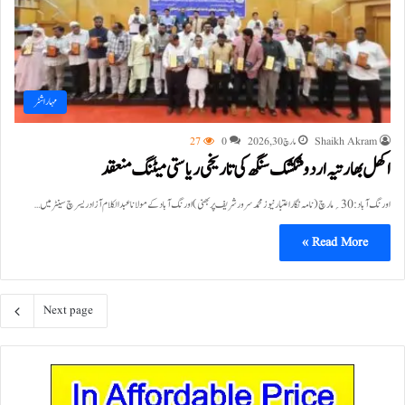
مہاراشٹر
Shaikh Akram
مارچ 30, 2026
0
27
اکھل بھارتیہ اردو شکشک سنگھ کی تاریخی ریاستی میٹنگ منعقد
اورنگ آباد:30؍مارچ ( نامہ نگار اعتبار نیوز محمد سرور شریف پربھنی) اورنگ آباد کے مولانا عبدالکلام آزاد ریسرچ سینٹر میں…
Read More »
Next page