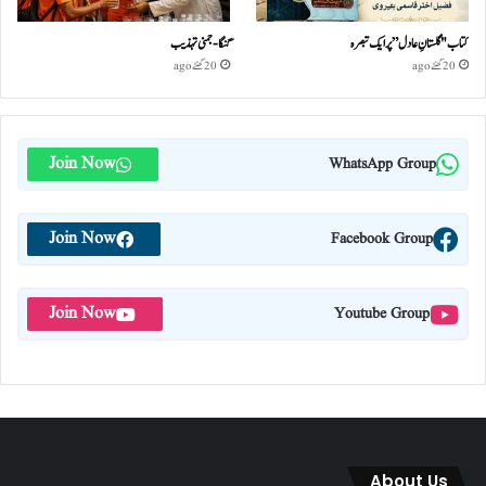
کتاب "گلستانِ عادل” پر ایک تبصرہ
گنگا-جمنی تہذیب
20 گھنٹے ago
20 گھنٹے ago
Join Now
WhatsApp Group
Join Now
Facebook Group
Join Now
Youtube Group
About Us