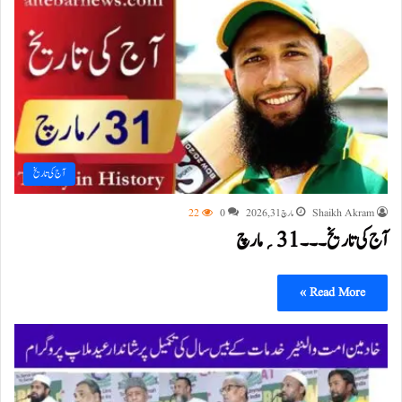
آج کی تاریخ
Shaikh Akram
مارچ 31, 2026
0
22
آج کی تاریخ۔۔۔31؍مارچ
Read More »