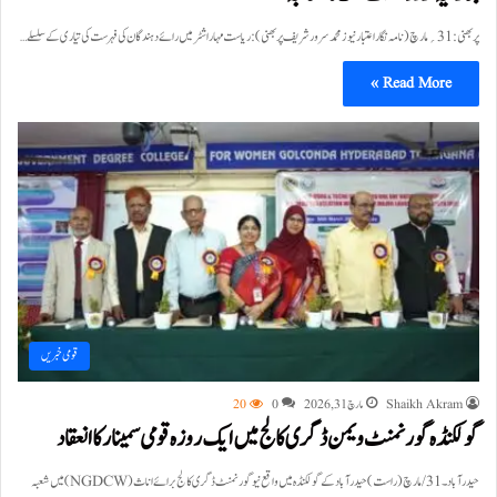
پربھنی :31؍مارچ (نامہ نگار اعتبار نیوز محمد سرور شریف پربھنی):ریاست مہاراشٹر میں رائے دہندگان کی فہرست کی تیاری کے سلسلے…
Read More »
قومی خبریں
Shaikh Akram
مارچ 31, 2026
0
20
گولکنڈہ گورنمنٹ ویمن ڈگری کالج میں ایک روزہ قومی سمینار کا انعقاد
حیدرآباد۔31/مارچ(راست)حیدرآباد کے گولکنڈہ میں واقع نیو گورنمنٹ ڈگری کالج برائے اناث (NGDCW) میں شعبہ