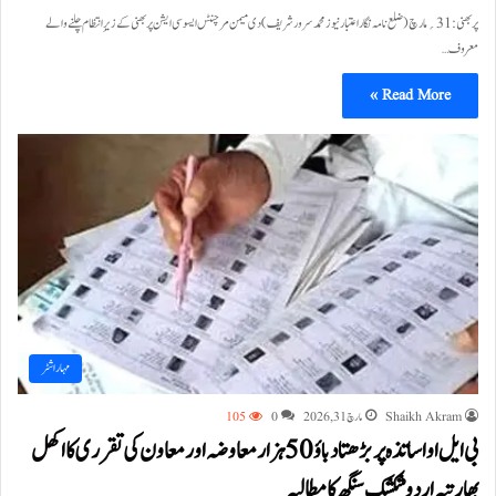
پربھنی:31؍مارچ (ضلع نامہ نگار اعتبار نیوز محمد سرور شریف)دی میمن مرچنٹس ایسوسی ایشن پربھنی کے زیرِ انتظام چلنے والے
معروف…
Read More »
مہاراشٹر
Shaikh Akram
مارچ 31, 2026
0
105
بی ایل او اساتذہ پر بڑھتا دباؤ 50 ہزار معاوضہ اور معاون کی تقرری کا اکھل
بھارتیہ اردو شکشک سنگھ کا مطالبہ