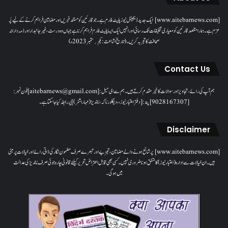
[www.aitebarnews.com] ایک جدید ڈیجیٹل نیوز پلیٹ فارم ہے۔ جو قارئین کو مستند خبریں اور مضامین فراہم کرنے کے لیے پُر
عزم ہے۔ ہمارا مقصدقارئین کو معیاری تخلیقات تک رسائی اور انہیں ایک ایسا پلیٹ فارم فراہم کرنا ہے جہاں وہ درست، غیر جانبدار اور ذمہ دارانہ
صحافت کا تجربہ کریں۔( تاریخ اشاعت : یکم؍ ستمبر 2023ء)
Contact Us
ہم آپ کی رائے، تجاویز اور سوالات کا خیرمقدم کرتے ہیں۔ ہم سےای میل: [aitebarnews@gmail.com]فون نمبر:
[9028167307]پتہ: [دفتر اعتبار نیوز، ، دیگلور ناکہ، ناندیڑ(مہاراشٹر) ] پر رابطہ کیا جاسکتا ہے۔
Disclaimer
[www.aitebarnews.com] پر شائع ہونے والے مضامین، تجزیے اور تبصرے صرف مضمون نگار کی ذاتی رائے اور خیالات پر مبنی
ہیں۔ ان خیالات سے ادارہ (اعتبار نیوز) کا متفق ہونا ضروری نہیں۔ کسی بھی قابل اعتراض تحریر کیلئے قانونی چارہ جوئی صرف ناندیڑ کی عدالت
میں ہوگی۔