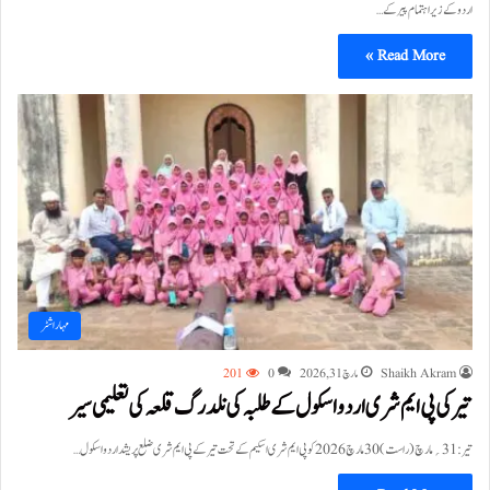
اردو کے زیر اہتمام پیر کے…
Read More »
مہاراشٹر
Shaikh Akram
مارچ 31, 2026
0
201
تیر کی پی ایم شری اردو اسکول کے طلبہ کی نلدرگ قلعہ کی تعلیمی سیر
تیر:31؍مارچ (راست) 30 مارچ 2026 کو پی ایم شری اسکیم کے تحت تیر کے پی ایم شری ضلع پریشد اردو اسکول…