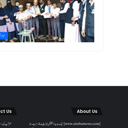
مہاراش
ct Us
About Us
[www.aitebarnews.com] ایک جدید ڈیجیٹل نیوز پلیٹ فارم ہے۔ جو
ہم آپ کی را