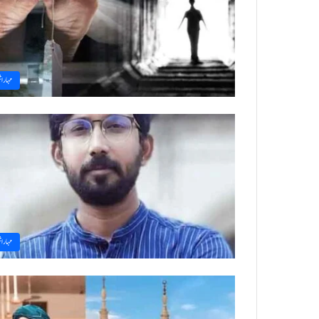
مہاراش
مہاراش