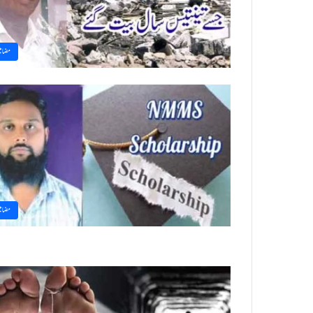
مضام
مضام