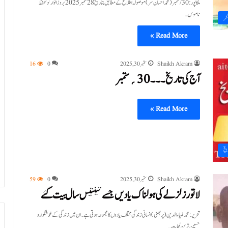
ملکاپور:30/ ستمبر ( محمد احسان سر ) موصولہ اطلاع کے مطابق بتاریخ 28 ستمبر 2025 بروز اتوار کو تحفظ
ناموس…
ٹر
Read More »
Shaikh Akram
ستمبر 30, 2025
0
16
آج کی تاریخ۔۔۔30؍ستمبر
Read More »
ریخ
Shaikh Akram
ستمبر 30, 2025
0
59
لاتور زلزلے کی ہولناک یادیں جسے تینتیس سال بیت گئے
تحریر: محمد ضیاءالدین(پربھنی) انسانی زندگی مختلف یادوں کا مجموعہ ہوتی ہے۔ ان میں زندگی کے خوشگوار و
حسین ترین لمحات…