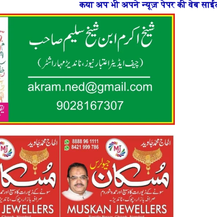
कया अप भी अपने न्यूज़ पेपर की वेब साईट बनाना चाहते है य