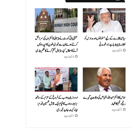
سیاسی فائدے کے لیے مسلمانوں اور مدارس کو
بمبئی ہائی کورٹ نے ہڑتالی ڈاکٹروں کی سرزنش
نشانہ بنایا جا رہا ہے: ارشد مدنی
کرتے ہوئے ان سے فوری طور پر کام پر واپس
آنے کا مطالبہ کیا۔ہڑتال ختم کرنے کا حکم جاری
4 گھنٹے ago
4 گھنٹے ago
حماس کا ڈاکٹر عبداللہ الخباص کی وفات پر گہرے
اردو زبان و ادب کے فروغ کے عزم کے ساتھ
رنج وغم کااظہار
بزمِ اردو ادب کا قیام ایک قابلِ تحسین قدم :
ایڈوکیٹ جاوید خیردی
5 گھنٹے ago
5 گھنٹے ago