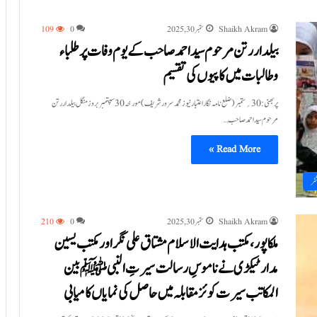
Shaikh Akram
ستمبر 30, 2025
0
109
بیلدار رتن مرحوم سید احمد صاحب کے یوم وفات پر طلباء
وطالبات میں کاپیوں کی تقسیم
پربھنی :30؍ستمبر(ضلع نامہ نگار اعتبار نیوز محمد سرور شریف) مورخہ 30 سپتمبر بروز منگل بیلدار رتن
مرحوم سید احمد صاحب…
Read More »
ٹر
Shaikh Akram
ستمبر 30, 2025
0
210
ملکاپور ، مکتب ہدایت الاسلام مشتاق علی نگر اور مکتب یسین
مدار ٹیکڑی نے ناموسِ رسالت سیرتِ النبی ﷺ بین
المکاتب سیرت کوئز مقابلہ میں حاصل کی نمایاں کامیابی