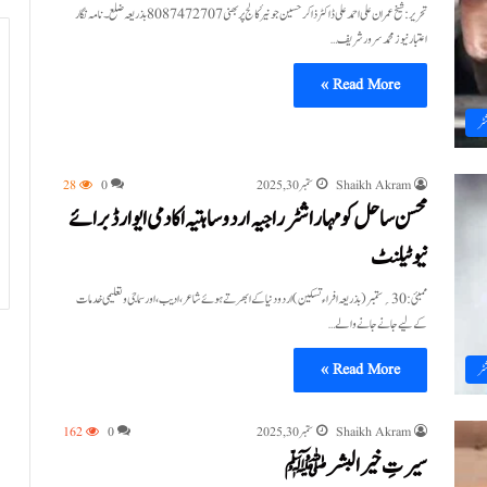
تحریر:شیخ عمران علی احمد علی ڈاکٹر ذاکر حسین جونیرٔکالج پربھنی 8087472707 بذریعہ ضلع ۔نامہ نگار
اعتبار نیوز محمد سرور شریف…
Read More »
ٹر
Shaikh Akram
ستمبر 30, 2025
0
28
محسن ساحل کو مہاراشٹر راجیہ اردو ساہتیہ اکادمی ایوارڈ برائے
نیو ٹیلنٹ
ممبئی:30؍ستمبر(بذریعہ افراء تسکین) اردو دنیا کے ابھرتے ہوئے شاعر، ادیب، اور سماجی و تعلیمی خدمات
کے لیے جانے جانے والے…
Read More »
ٹر
Shaikh Akram
ستمبر 30, 2025
0
162
سیرتِ خیرالبشر ﷺ