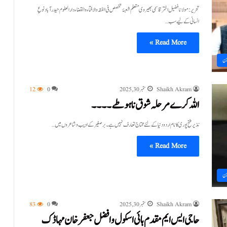
تحریر:مولانا فضیل اختر قاسمی بھیروی متعلم شعبۂ تخصص فی الفقہ و الافتاء والقضاء دارالعلوم حیدرآباد نوعِ
انسانی کے لیے سب…
Read More »
ین
Shaikh Akram
ستمبر 30, 2025
0
12
اللہ کرے مرحلہ شوق نا ہو طے۔۔۔۔
نذیر فتح پوری کا نام اردو دنیا کے لئے محتاج تعارف نہیں ہے۔ بر صغیر کے ادیب و شاعروں میں…
Read More »
ین
Shaikh Akram
ستمبر 30, 2025
0
83
حاجی ایس ایم مقدم ہائی اسکول و افضل جعفر خان مہاڈک