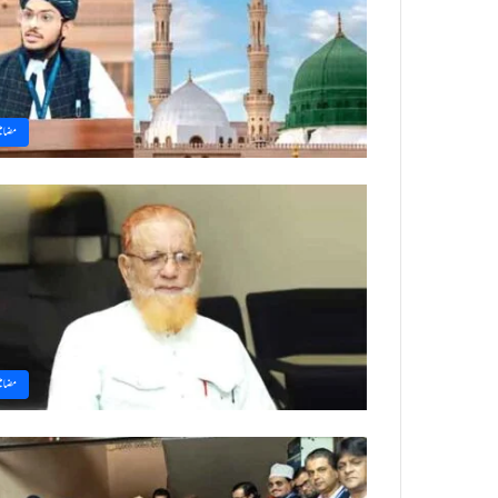
مضام
مضام