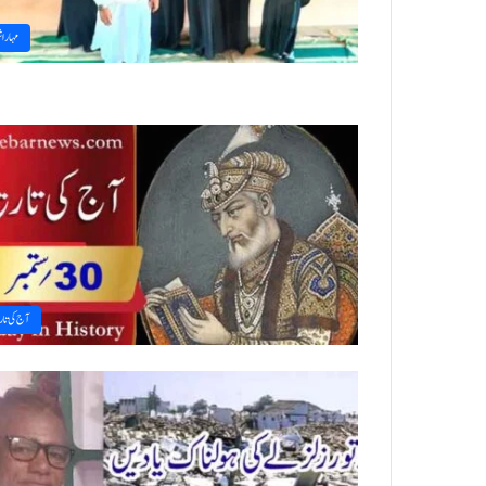
مہاراش
آج کی تا