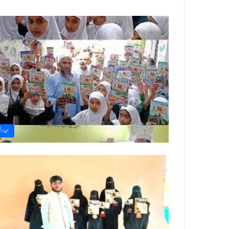
مہاراش