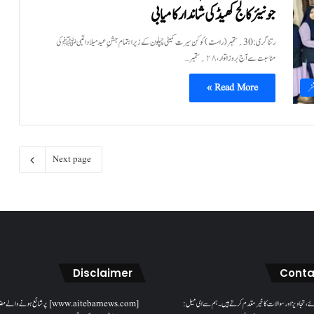
جونیئر کالج کھیڈ کی شاندار کامیابی
رتناگری :30؍ستمبر(راست)کوکن سیرت کمیٹی چپلون کے زیر اہتمام جشنِ عید میلادالنبی ﷺ کی
مناسبت سے آج بروز اتوار، ٢٨؍ ستمبر…
Read More »
ٹر
Next page
Disclaimer
Conta
ئے، تجاویز اور سوالات کا خیرمقدم کرتے ہیں۔ ہم سےای میل:
[www.aitebarnews.com] پر شائع ہونے 