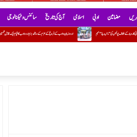
خبریں
مضامین
ادبی
اسلامی
آج کی تاریخ
سائنس و ٹیکنالوجی
اردو زبان و ادب کے فروغ کے عزم کے ساتھ بزمِ اردو ادب کا قیام ایک قابلِ تحسین قدم : ایڈوکیٹ جاوید خیردی
حماس