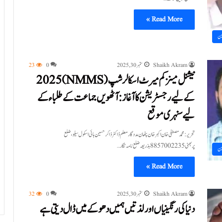
Read More »
ین
Shaikh Akram
ستمبر 30, 2025
0
23
نیشنل مینز کم میرٹ اسکالرشپ (NMMS) 2025
کے لیے رجسٹریشن کا آغاز: آٹھویں جماعت کے طلباءکے
لیے سنہری موقع
تحریر:محمد مصطفی خان اکبر خان پٹھان مددگار معلم ڈاکٹر ذاکر حسین ہائی اسکول سیلو،ضلع
پربھنی 8857002235 بذریعہ ضلع نامہ نگار…
ین
Read More »
Shaikh Akram
ستمبر 30, 2025
0
32
دنیا کی رنگینیاں اور لذتیں ہمیں دھوکے میں ڈال دیتی ہے