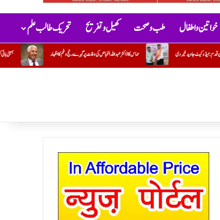
خواتین و اطفال
طب و صحت
کھیل و تفریح
تحریک طالب علم
 کا ڈاکٹر عبداللہ الخباص کی وفات پر گہرے رنج وغم کااظہار
بمبئی ہائی کورٹ نے ہڑتالی ڈاکٹروں کی سرزنش کرتے ہوئے ان سے فوری طو