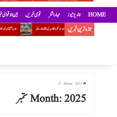
HOME
ناندیڑ نیوز
مہاراشٹر
قومی خبریں
بین الاقوامی 
تازہ ترین خبریں
ے کے بعد میونسپل انتظامیہ کی ہنگامی کارروائی
ناندیڑ ضلع میں غیر قانونی کاروبار کے خلاف پولیس کی ’’ماس ریڈ‘‘ مہم
Home
2025
/
/
ستمبر
2025 ستمبر
Month: