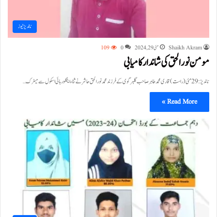
ناندیڑ نیوز
Shaikh Akram
مئی 29, 2024
0
109
مومن نورالحق کی شاندار کامیابی
ناندیڑ: 29 مئی (راست) قاری محمد طاہر صاحب گلبرگوی کے فرزند محمد نورالحق حاشر نے ثناء اینگلور ہائی اسکول سے میٹرک…
Read More »