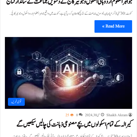
جواہرالعلوم اردو ہائی اسکول و جونیر کالج کے دسویں جماعت کے شاندار نتائج
کنوٹ:30 مئی(اکرم چو ہان)دسویں جماعت کے نتائج کا اعلان کردیا گیا ہے،کنوٹ میں واقع جواہرالعلوم اردو اسکول و جونیر کالج…
Read More »
قومی خبریں
Shaikh Akram
مئی 30, 2024
0
25
کیرالہ کے تمام اسکولوں میں بچے مصنوعی ذہانت کی چالیں سیکھیں گے
ترواننت پورم، 30 مئی:اب بچے کیرالہ کے تمام اسکولوں میں مصنوعی ذہانت (اے آئی) کی چالیں سیکھیں گے۔ ساتویں جماعت…