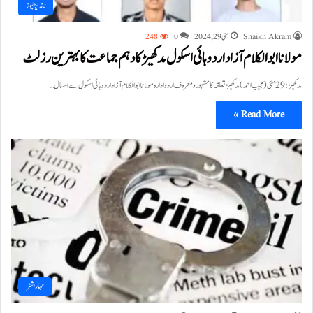
ناندیڑ نیوز
Shaikh Akram
مئی 29, 2024
0
248
مولانا ابوالکلام آزاد اردو ہائی اسکول مدکھیڑ کا دہم جماعت کا بہترین رزلٹ
مدکھیڑ:29 مئی (مجیب احمد) مدکھیڑ تعلقہ کا مشہور و معروف اردو ادارہ مولانا ابوالکلام آزاد اردو ہائی اسکول سے امسال…
Read More »
مہاراشٹر