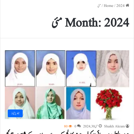
Home
2024
/
/
مئی
2024 مئی
Month:
ناندیڑ نیوز
Shaikh Akram
مئی 30, 2024
0
80