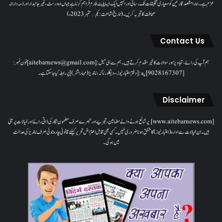
عزم ہے۔ ہمارا مقصدقارئین کو معیاری تخلیقات تک رسائی اور انہیں ایک ایسا پلیٹ فارم فراہم کرنا ہے جہاں وہ درست، غیر جانبدار اور ذمہ دارانہ
صحافت کا تجربہ کریں۔( تاریخ اشاعت : یکم؍ ستمبر 2023ء)
Contact Us
ہم آپ کی رائے، تجاویز اور سوالات کا خیرمقدم کرتے ہیں۔ ہم سےای میل: [aitebarnews@gmail.com]فون نمبر:
[9028167307]پتہ: [دفتر اعتبار نیوز، ، دیگلور ناکہ، ناندیڑ(مہاراشٹر) ] پر رابطہ کیا جاسکتا ہے۔
Disclaimer
[www.aitebarnews.com] پر شائع ہونے والے مضامین، تجزیے اور تبصرے صرف مضمون نگار کی ذاتی رائے اور خیالات پر مبنی
ہیں۔ ان خیالات سے ادارہ (اعتبار نیوز) کا متفق ہونا ضروری نہیں۔ کسی بھی قابل اعتراض تحریر کیلئے قانونی چارہ جوئی صرف ناندیڑ کی عدالت
میں ہوگی۔