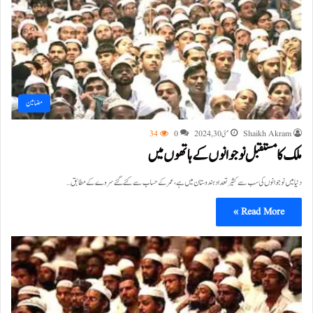
مضامین
Shaikh Akram
مئی 30, 2024
0
34
ملک کا مستقبل نوجوانوں کے ہاتھوں میں
دنیا میں نوجوانوں کی سب سے کثیر تعداد ہندوستان میں ہے، عمر کے حساب سے کئے گئے سروے کے مطابق…
Read More »