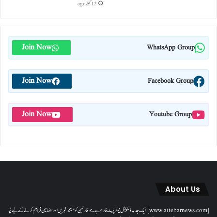
12 گھنٹے ago
Join Now
WhatsApp Group
Join Now
Facebook Group
Join Now
Youtube Group
About Us
[www.aitebarnews.com] ایک جدید ڈیجیٹل نیوز پلیٹ فارم ہے۔ جو قارئین کو مستند خبریں اور مضامین فراہم کرنے کے لیے پُر