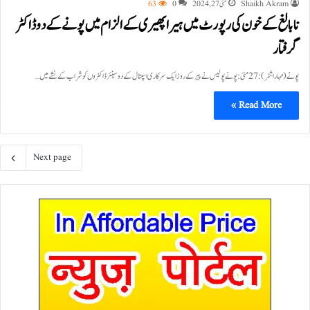
Shaikh Akram
مئی 27, 2024
0
63
نابالغ کے خون کی رپورٹ میں ہیرا پھیری کے الزام میں پونے کے دو ڈاکٹر
گرفتار
پونے (مہاراشٹر):27 مئی: پونے پولیس نے پیر کے روز ایک سرکاری اسپتال کے دو سینئر ڈاکٹروں کو شراب کے نشے میں…
Read More »
Next page