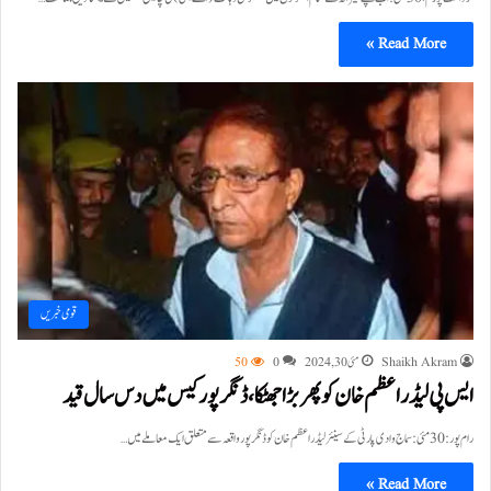
Read More »
قومی خبریں
Shaikh Akram
مئی 30, 2024
0
50
ایس پی لیڈر اعظم خان کو پھر بڑا جھٹکا، ڈنگر پور کیس میں دس سال قید
رام پور: 30 مئی:سماج وادی پارٹی کے سینئر لیڈر اعظم خان کو ڈنگر پور واقعہ سے متعلق ایک معاملے میں…
Read More »