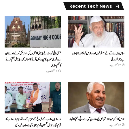
Recent Tech News
سیاسی فائدے کے لیے مسلمانوں اور مدارس کو نشانہ بنایا جا رہا
بمبئی ہائی کورٹ نے ہڑتالی ڈاکٹروں کی سرزنش کرتے ہوئے ان
ہے: ارشد مدنی
سے فوری طور پر کام پر واپس آنے کا مطالبہ کیا۔ہڑتال ختم کرنے
کا حکم جاری
12 گھنٹے ago
12 گھنٹے ago
حماس کا ڈاکٹر عبداللہ الخباص کی وفات پر گہرے رنج وغم کااظہار
اردو زبان و ادب کے فروغ کے عزم کے ساتھ بزمِ اردو ادب کا
قیام ایک قابلِ تحسین قدم : ایڈوکیٹ جاوید خیردی
12 گھنٹے ago