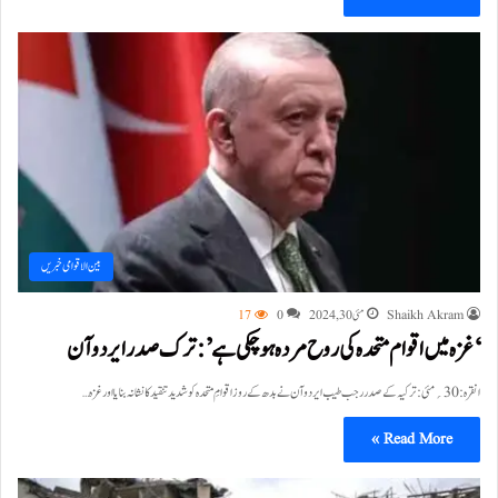
بین الاقوامی خبریں
Shaikh Akram
مئی 30, 2024
0
17
‘غزہ میں اقوام متحدہ کی روح مردہ ہو چکی ہے’: ترک صدر ایردوآن
انقرہ:30؍مئی: ترکیہ کے صدر رجب طیب ایردوآن نے بدھ کے روز اقوامِ متحدہ کو شدید تنقید کا نشانہ بنایا اور غزہ…
Read More »