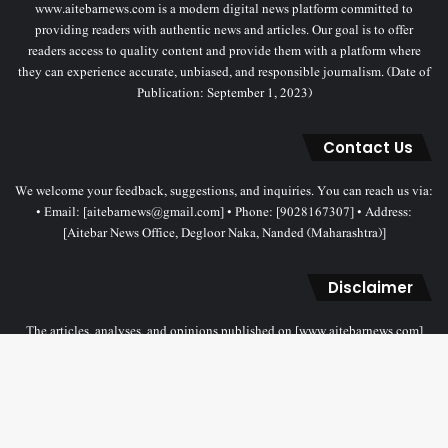
www.aitebarnews.com is a modern digital news platform committed to
providing readers with authentic news and articles. Our goal is to offer
readers access to quality content and provide them with a platform where
they can experience accurate, unbiased, and responsible journalism. (Date of
Publication: September 1, 2023)
Contact Us
We welcome your feedback, suggestions, and inquiries. You can reach us via:
• Email: [aitebarnews@gmail.com] • Phone: [9028167307] • Address:
[Aitebar News Office, Degloor Naka, Nanded (Maharashtra)]
Disclaimer
The articles, analyses, and opinions published on [www.aitebarnews.com]
solely represent the personal views and opinions of the authors. These views
do not necessarily reflect the stance of the Aitebar News management. Any
legal proceedings related to objectionable content will be subject to the
jurisdiction of the Nanded court only.