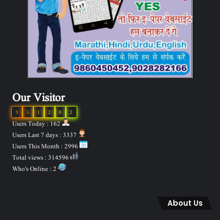
Our Visitor
9
5
1
2
0
2
Users Today : 162
Users Last 7 days : 3337
Users This Month : 2996
Total views : 314596
Who's Online : 2
About Us