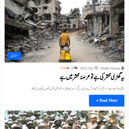
مضامین
Shaikh Akram
مئی 30, 2024
0
154
یہ گھڑی محشرکی ہے تو عرصۂ محشر میں ہے
عالمی عدالت سے اسرائیل کو سخت نوٹس جاری ۔ رفح سرحدی علاقہ اورغزہ میں فوری طور پر جنگ بندی کا…
Read More »