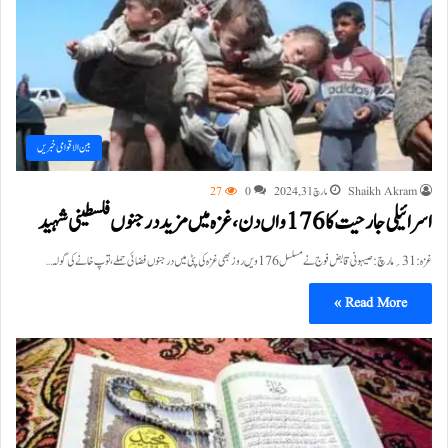
بین الاقوامی خبریں
Shaikh Akram
مارچ 31, 2024
0
27
اسرائیلی جارحیت کا 176واں دن، غزہ میں مزید درجنوں فلسطینی شہید
غزہ :31؍مارچ:صیہونی قابض فوج نے مسلسل 176ویں روز بھی غزہ کی پٹی میں درجنوں فضائی حملے، توپ خانے کی گولہ…
Read More »