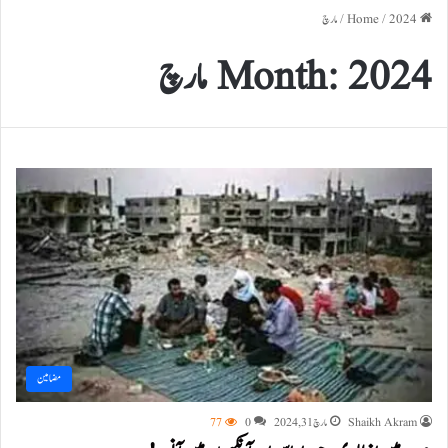
Home
2024
/
/
مارچ
2024 مارچ
Month:
مضامین
Shaikh Akram
مارچ 31, 2024
0
77