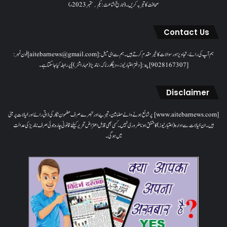
صحافت کا تجربہ کریں۔( تاریخ اشاعت : یکم؍ ستمبر 2023ء)
Contact Us
ہم آپ کی رائے، تجاویز اور سوالات کا خیرمقدم کرتے ہیں۔ ہم سےای میل: [aitebarnews@gmail.com]فون نمبر:
[9028167307]پتہ: [دفتر اعتبار نیوز، ، دیگلور ناکہ، ناندیڑ(مہاراشٹر) ] پر رابطہ کیا جاسکتا ہے۔
Disclaimer
[www.aitebarnews.com] پر شائع ہونے والے مضامین، تجزیے اور تبصرے صرف مضمون نگار کی ذاتی رائے اور خیالات پر مبنی
ہیں۔ ان خیالات سے ادارہ (اعتبار نیوز) کا متفق ہونا ضروری نہیں۔ کسی بھی قابل اعتراض تحریر کیلئے قانونی چارہ جوئی صرف ناندیڑ کی عدالت
میں ہوگی۔