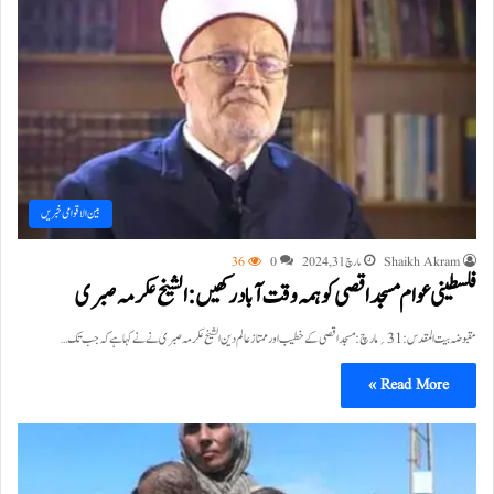
بین الاقوامی خبریں
Shaikh Akram
مارچ 31, 2024
0
36
فلسطینی عوام مسجد اقصی کو ہمہ وقت آباد رکھیں: الشیخ عکرمہ صبری
مقبوضہ بیت المقدس:31؍مارچ: مسجد اقصی کے خطیب اور ممتاز عالم دین الشیخ عکرمہ صبری نے نے کہا ہے کہ جب تک…
Read More »