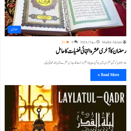
مضامین
Shaikh Akram
مارچ 31, 2024
0
21
رمضان کا آخری عشرہ انتہائی فضلیت کا حامل
ماہ رمضان کو تین عشروں میں باٹا گیا ہے پہلا عشرہ رحمت کا ہے اس عشرے میں اللہ تعالیٰ اپنی…
Read More »