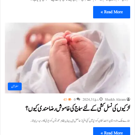
Read More »
مضامین
Shaikh Akram
مارچ 31, 2024
0
45
لڑکیوں کی نسل کشی کے لئے سماج کی خاموش رضامندی کیوں؟
ہمارے ملک ہندوستان جنت نشان کو دنیا میں کئی امتیازحاصل ہیں یہاں بظاہر عورتوں کو دیوی کا درجہ دیا جاتا…
Read More »