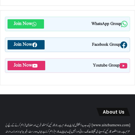
Join Now
WhatsApp Group
Join Now
Facebook Group
Join Now
Youtube Group
About Us
[www.aitebarnews.com] ایک جدید ڈیجیٹل نیوز پلیٹ فارم ہے۔ جو قارئین کو مستند خبریں اور مضامین فراہم کرنے کے لیے پُر
عزم ہے۔ ہمارا مقصدقارئین کو معیاری تخلیقات تک رسائی اور انہیں ایک ایسا پلیٹ فارم فراہم کرنا ہے جہاں وہ درست، غیر جانبدار اور ذمہ دارانہ