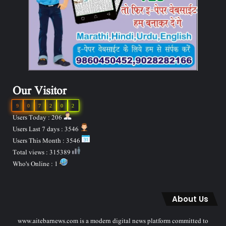
Our Visitor
9
0
7
2
0
2
Users Today : 206
Users Last 7 days : 3546
Users This Month : 3546
Total views : 315389
Who's Online : 1
About Us
www.aitebarnews.com is a modern digital news platform committed to