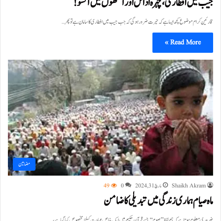
جیب میں افطاری، چہرہ اداس اور آنکھوں میں آنسو!
قارئین کرام موضوع کچھ ایسا ہے کہ حیرت ضرور ہوگی کہ جب جیب میں افطاری کا سامان ہے تو پھر…
Read More »
مضامین
Shaikh Akram
مارچ 31, 2024
0
49
ماہ صیام ہماری زندگی میں تبدیلی کاضامن
ضروری معلوم ہوتا ہے کہ ہم لفظ ’’صوم‘‘ جسے قرآن حکیم میں ایک خاص عبادت کیلئے مخصوص کیا گیا ہے،…