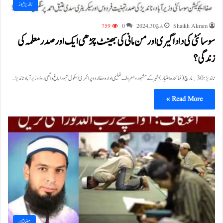
ناندیڑ نیوز
Shaikh Akram
مارچ 30, 2024
0
759
سوسائٹی کی دادا گیری اور من مانی کی بھینٹ چڑھی ایک اور صدر معلمہ کی
زندگی؟
ناندیڑ:30؍مارچ ( نمائندہ اعتبار) شہرکے مشہور و معروف تعلیمی ادارہ صفا اردو پرائمری اسکول تہورا باغ واگھی روڈ وزیرآباد ناندیڑ…
Read More »
مضامین