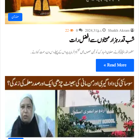
مضامین
Shaikh Akram
مارچ 31, 2024
0
22
شب قدر ہزار مہینوں سے افضل رات
حضور انور ﷺ نے رمضان المبارک کو تین حصوں میں تقسیم فرمایا ہے اس کے پہلے دس دن رحمت کہلانے…
Read More »