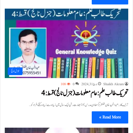
جنرل نالج
Shaikh Akram
مارچ 31, 2024
0
108
تحریک طالب علم: عام معلومات ( جنرل نالج) قسط:4
ترتیب کار: عبدالحمید خان غضنفرؔ ( معاون مدرس) ٭ بھارت رتن ایک سال میں زیادہ سے زیادہ کتنے افراد کو…
Read More »