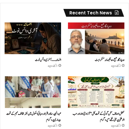
Recent Tech News
وہ یادگار صبح، وہ حکیمانہ مسکراہٹ
افسانہ۔۔۔آخری وائس نوٹ
2 گھنٹے ago
3 گھنٹے ago
محفل اصناف سخن گوئی کے تحت کل ”آزادئ ہند اور حب
عبدالمجید سالار اقرا اردو ہائی اسکول میں نشہ مخالف مہم کے تحت
الوطنی پر مبنی نغمے“پروگرام
بیداری پروگرام
3 گھنٹے ago
3 گھنٹے ago