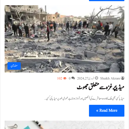
مضامین
Shaikh Akram
فروری 27, 2024
0
102
میڈیا پر غزہ سے متعلق جھوٹ
میڈیا کسی بھی ملک کا ہو وہ معاشرے کی آنکھیں اور آواز ہوتا ہے عمومی طور پر میڈیا کی کسی…
Read More »