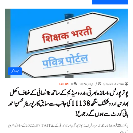
مہاراشٹر
Shaikh Akram
فروری 28, 2024
0
140
پوتر پورٹل، اساتذہ بھرتی، اردو میڈیم کے ساتھ ناانصافی کے خلاف اکھل
بھارتیہ اردو شکشک سنگھ 11138 کی جانب سے سابق کارپوریٹر محسن احمد
ہائی کورٹ سے ہوں گے رجوع!
پربھنی: 28 فروری(نامہ نگار محمد سرور شریف):پوتر پورٹل پر اساتذہ بھرتی کے لئے TAIT امتحان 2022کے مطابق، انٹرویو
کے ساتھ…