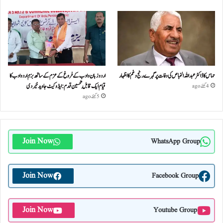
حماس کا ڈاکٹر عبداللہ الخباص کی وفات پر گہرے رنج وغم کااظہار
اردو زبان و ادب کے فروغ کے عزم کے ساتھ بزمِ اردو ادب کا
قیام ایک قابلِ تحسین قدم : ایڈوکیٹ جاوید خیردی
4 گھنٹے ago
5 گھنٹے ago
Join Now
WhatsApp Group
Join Now
Facebook Group
Join Now
Youtube Group