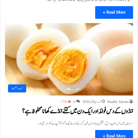
Read More »
طب و صحت
Shaikh Akram
فروری 29, 2024
0
174
انڈوں کے دس فوائد اور ایک دن میں کتنے انڈے کھانا محفوظ ہے؟
سردیوں میں بس سٹاپ ، ریل سٹیشن یا بازاروں میں گزرتے ہوئے ایک آواز تو آپ نے ضرور سنی ہو…
Read More »