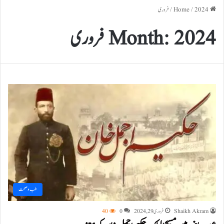
Home
2024
/
/
فروری
2024 فروری
Month:
طب و صحت
Shaikh Akram
فروری 29, 2024
0
40