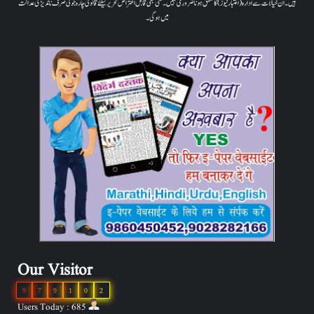
ہیں۔ ان خیالات سے ادارہ (اعتبار نیوز) کا متفق ہونا ضروری نہیں۔ کسی بھی قابل اعتراض تحریر کیلئے قانونی چارہ جوئی صرف ناندیڑ کی عدالت
میں ہوگی۔
Our Visitor
9
7
9
1
0
2
Users Today : 685