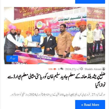
مہاراشٹر
Shaikh Akram
فروری 27, 2024
0
106
ضلع پریشد بلڈھانہ کے معلم جاوید سلیم خان کو ریاستی مثالی معلم ایوارڈ سے
نوازا گیا
اورنگ آباد:27؍فروری ( پریس ریلیز) ہیپی ٹو ہیلپ فاؤنڈیشن کے زیر اہتمام 24 فروری 2024 بروز سنیچر کو مولانا آزاد…
Read More »