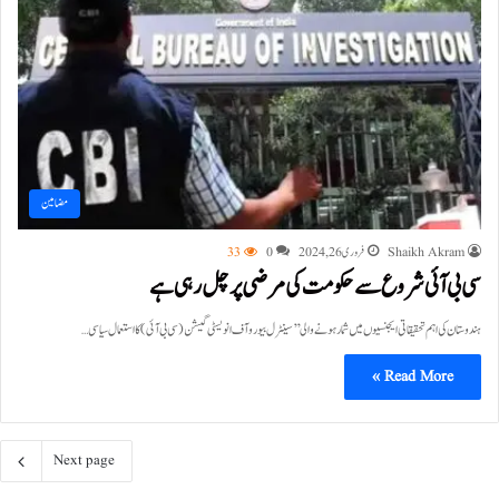
مضامین
Shaikh Akram
فروری 26, 2024
0
33
سی بی آئی شروع سے حکومت کی مرضی پر چل رہی ہے
ہندوستان کی اہم تحقیقاتی ایجنسیوں میں شمار ہونے والی ’’سینٹرل بیورو آف انویسٹی گیشن (سی بی آئی) کا استعمال سیاسی…
Read More »
Next page