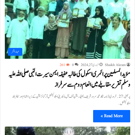
مہاراشٹر
Shaikh Akram
فروری 27, 2024
0
261
مؤیدالمسلمین پرائمری اسکول کی طالبہ عفیفہ ایمن سیرت النبی صلی اللہ علیہ
وسلم تقریر مقابلے میں انعام دوم سے سرفراز
پربھنی:27؍فروری( نامہ نگار محمد سرور شریف ) فیڈریشن آف آل مائناریٹی ایجوکیشنل آرگنائزیشن کے زیر اہتمام اور سینٹر فار
ایجوکیشنل…
Read More »