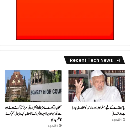
Recent Tech News
سیاسی فائدے کے لیے مسلمانوں اور مدارس کو نشانہ بنایا جا رہا
بمبئی ہائی کورٹ نے ہڑتالی ڈاکٹروں کی سرزنش کرتے ہوئے ان
ہے: ارشد مدنی
سے فوری طور پر کام پر واپس آنے کا مطالبہ کیا۔ہڑتال ختم کرنے
کا حکم جاری
4 گھنٹے ago
4 گھنٹے ago