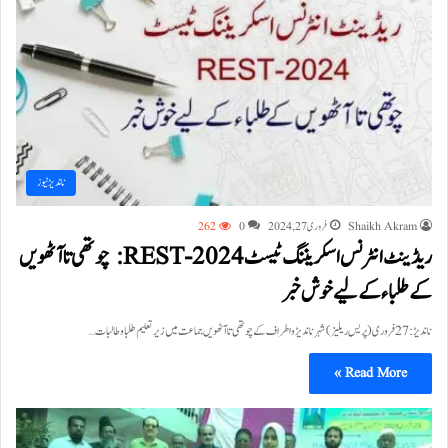
ناندیڑ نیوز
Shaikh Akram
فروری 27, 2024
0
262
ریڈینٹ انٹرنس اسکریننگ ٹیسٹ REST-2024: چوتھی تا آٹھویں
کے طلباء کے لیے خوش خبر
ناندیڑ:27 فروری ( پریس ریلیز) شہر ناندیڑ و اطراف کے چوتھی تا آٹھویں جماعت میں زیر تعلیم طلبا و طالبات…
Read More »