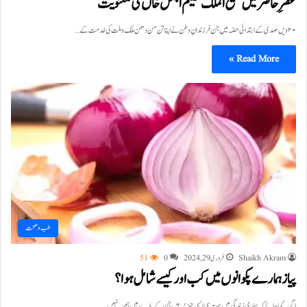
عصرِ حاضر میں مسیح الملک حکیم اجمل خاں کی معنویت
۲۰ویں صدی کے ابتدائی حصّہ میں جن فرزندانِ وطن نے اپنا تن من دھن ملک و ملت کی خدمت کے…
Read More »
طب و صحت
Shaikh Akram
فروری 29, 2024
0
51
پیاز ہمارے پکوانوں میں کب اور کیسے شامل ہوا؟
اگر یہ کہا جائے کہ ہماری زندگی میں بہت سی ایسی چیزیں ہیں جن کے بارے میں ہم یہ نہیں…