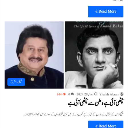
Read More »
کھیل و تفریح
Shaikh Akram
فروری 28, 2024
0
144
چٹھی آئی ہے وطن سے چٹھی آئی ہے
پنکج اداس کے انتقال نے یادوں کے کئی دریچے کھول دیئے۔ میں غزل گلوکاروں کے معاملے میں تھوڑا سا انتہاپسند…
Read More »