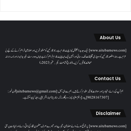
About Us
[www.aitebarnews.com] ایک جدید ڈیجیٹل نیوز پلیٹ فارم ہے۔ جو قارئین کو مستند خبریں اور مضامین فراہم کرنے کے لیے پُر
عزم ہے۔ ہمارا مقصدقارئین کو معیاری تخلیقات تک رسائی اور انہیں ایک ایسا پلیٹ فارم فراہم کرنا ہے جہاں وہ درست، غیر جانبدار اور ذمہ دارانہ
صحافت کا تجربہ کریں۔( تاریخ اشاعت : یکم؍ ستمبر 2023ء)
Contact Us
ہم آپ کی رائے، تجاویز اور سوالات کا خیرمقدم کرتے ہیں۔ ہم سےای میل: [aitebarnews@gmail.com]فون نمبر:
[9028167307]پتہ: [دفتر اعتبار نیوز، ، دیگلور ناکہ، ناندیڑ(مہاراشٹر) ] پر رابطہ کیا جاسکتا ہے۔
Disclaimer
[www.aitebarnews.com] پر شائع ہونے والے مضامین، تجزیے اور تبصرے صرف مضمون نگار کی ذاتی رائے اور خیالات پر مبنی