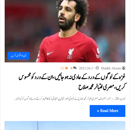
بین الاقوامی خبریں
Shaikh Akram
دسمبر 26, 2023
0
12
غزہ کے لوگوں کے درد کے عادی نہ ہوجائیں،ان کے درد کو محسوس
کریں،مصری فٹبالر محمد صلاح
لندن:26؍دسمبر:معروف مصری فٹبالر محمد صلاح نے غزہ کی صورتحال پر انتہائی دکھ کا اظہار کرتے ہوئے لوگوں کو کہا غزہ…
Read More »