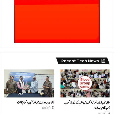
Recent Tech News
حاجی محمد پاڈیلا پرائمری اسکول میں طلبہ کے لیے بلڈ گروپ
یشونت مہا ودیالے میں انڈکشن پروگرام کا انعقاد
کیمپ کا کامیاب انعقاد
1 گھنٹہ ago
1 گھنٹہ ago