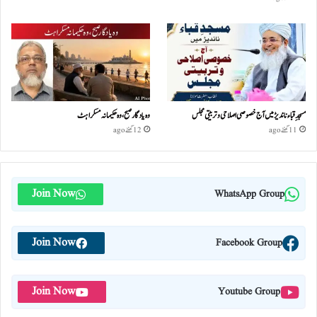
مسجدِ قباء ناندیڑ میں آج خصوصی اصلاحی و تربیتی مجلس
وہ یادگار صبح، وہ حکیمانہ مسکراہٹ
11 گھنٹے ago
12 گھنٹے ago
Join Now
WhatsApp Group
Join Now
Facebook Group
Join Now
Youtube Group