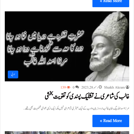
Read More »
ادبی
Shaikh Akram
دسمبر 28, 2023
0
139
غالب کی شاعری نے تشکیک پسندی کوتقویت بخشی
مرزا اسداللہ بیگ خان غالب اردو زبان وادب کے ایک عبقری شاعرہی نہیں بلکہ ایک ایسی عوامی شخصیت بھی تھے…
Read More »