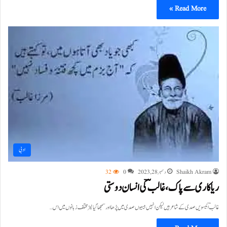
Read More »
ادبی
Shaikh Akram
دسمبر 28, 2023
0
32
ریاکاری سے پاک، غالبؔ کی انسان دوستی
غالبؔ انیسویں صدی کے شاعر ہیں لیکن انہیں بیسیوں صدی میں پڑھا اور سمجھا گیا نیز مختلف زبانوں میں اس…