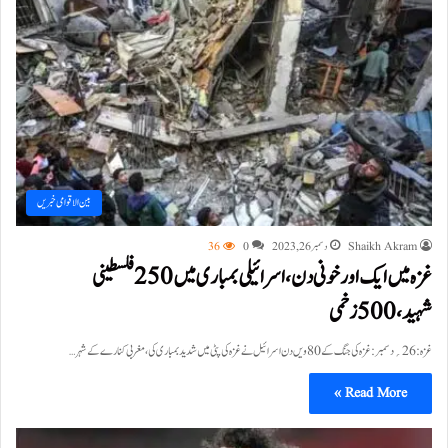
بین الاقوامی خبریں
Shaikh Akram
دسمبر 26, 2023
0
36
غزہ میں ایک اور خونی دن، اسرائیلی بمباری میں 250فلسطینی
شہید، 500زخمی
غزہ:26؍دسمبر:غزہ کی جنگ کے 80 ویں دن اسرائیل نے غزہ کی پٹی میں شدید بمباری کی، مغربی کنارے کے شہر…
Read More »