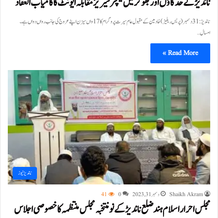
ناندیڑ کے حدگاؤں اور بھوکر میں لیکچر سیریز مقابلہ ایونٹ کا کامیاب انعقاد
ناندیڑ:31 دسمبر(پریس ریلیز)خادمین کے مقبول عام سیرت پروگرام کا 17 واں سیزن اپنے عروج کی جانب رواں دواں ہے۔
امسال…
Read More »
ناندیڑ نیوز
Shaikh Akram
دسمبر 31, 2023
0
41
مجلس احرار اسلام ہند ضلع ناندیڑ کے نومنتخبہ مجلس منتظمہ کا خصوصی اجلاس