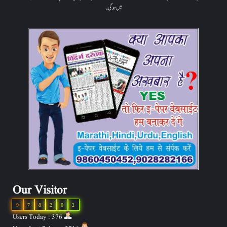
میں ہوگی۔
Our Visitor
9
7
8
2
0
2
Users Today : 376