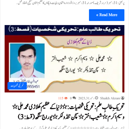
پربھنی:31 دسمبر(سرور شریف ) مورخہ 31 دسمبر بروز اتوار ادارہ امتحان دینیات مالیگاؤں کا عظیم الشان سطح پر انعقاد عمل…
Read More »
تحریکی شخصیات
Shaikh Akram
دسمبر 31, 2023
0
115
تحریک ِ طالبِ علم : تحریکی شخصیات : ٭ دُنیا کے عظیم کھلاڑی محمد علی٭
وسیم اکرم ٭ شعیب اختر ٭ سچن تنڈولکر٭ یوراج سنگھ (قسط: 3)
ترتیب : عبدالحمید خان غضنفر، ناندیڑ ٭٭٭٭٭٭ دُنیا کے عظیم باکسر کھلاڑی محمد علی اگر آپ کے حوصلے بلند ہیں…