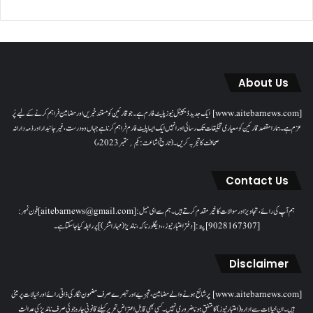
About Us
[www.aitebarnews.com] ایک جدید ڈیجیٹل نیوز پلیٹ فارم ہے۔ جو قارئین کو مستند خبریں اور مضامین فراہم کرنے کے لیے پُر
عزم ہے۔ ہمارا مقصدقارئین کو معیاری تخلیقات تک رسائی اور انہیں ایک ایسا پلیٹ فارم فراہم کرنا ہے جہاں وہ درست، غیر جانبدار اور ذمہ دارانہ
صحافت کا تجربہ کریں۔( تاریخ اشاعت : یکم؍ ستمبر 2023ء)
Contact Us
ہم آپ کی رائے، تجاویز اور سوالات کا خیرمقدم کرتے ہیں۔ ہم سےای میل: [aitebarnews@gmail.com]فون نمبر:
[9028167307]پتہ: [دفتر اعتبار نیوز، ، دیگلور ناکہ، ناندیڑ(مہاراشٹر) ] پر رابطہ کیا جاسکتا ہے۔
Disclaimer
[www.aitebarnews.com] پر شائع ہونے والے مضامین، تجزیے اور تبصرے صرف مضمون نگار کی ذاتی رائے اور خیالات پر مبنی
ہیں۔ ان خیالات سے ادارہ (اعتبار نیوز) کا متفق ہونا ضروری نہیں۔ کسی بھی قابل اعتراض تحریر کیلئے قانونی چارہ جوئی صرف ناندیڑ کی عدالت