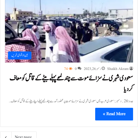
بین الاقوامی خبریں
Shaikh Akram
دسمبر 26, 2023
0
74
سعودی شہری نے سزائے موت سے چند لمحے پہلے بیٹے کے قاتل کو معاف
کردیا
جدہ:26؍دسمبر:سعودی عرب میں سعودی شہری نے سزائے موت پر عملدرآمد سے چند لمحے پہلے اپنے بیٹے کے قاتل کو معاف…
Read More »
Next page