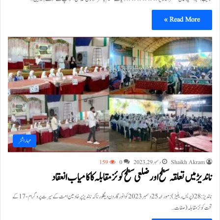
Read More »
مہاراشٹر
Shaikh Akram
دسمبر 29, 2023
0
159
ناندیڑ میں تعلقہ سطح اور ضلعی سطح کوئز مقابلہ کا کامیاب انعقاد
ناندیڑ:28(پریس ریلیز):مورخہ25 دسمبر2023 کو انور گاردن دیگلور ناکہ ناندیڑ پر خادمین امت کے سیرت پروگرام-17 کے
تحت کوئز مقابلہ (صفات…