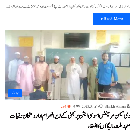
ناندیڑ:31؍دسمبر (راست) تحریک آزادی ہند میں جن انقلابی جماعتوں نے اپنے قوم وملت اور وطن عزیز کے لئے جدوجہد آزادی…
Read More »
مہاراشٹر
Shaikh Akram
دسمبر 31, 2023
0
294
دی میمن مرچنٹس اسوسی ایشن پربھنی کے زیر انصرام ادارہ امتحان دینیات
معہد ملت مالیگاؤں کا انعقاد