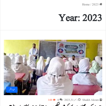
/
2023
Home
Year:
2023
مہاراشٹر
Shaikh Akram
دسمبر 31, 2023
0
148