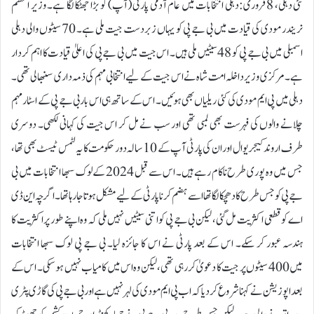
نئی دہلی، 8 فروری:دہلی انتخابات میں عام آدمی پارٹی (آپ) کو بڑا جھٹکا لگا ہے۔ وزیر اعظم
نریندر مودی کی قیادت میں بی جے پی کو یہاں زبردست جیت ملی ہے۔ 70 سیٹوں والی دہلی
اسمبلی میں بی جے پی کو 48 سیٹیں ملی ہیں۔ اس جیت میں بی جے پی کی اعلیٰ قیادت کا اہم کردار
ہے۔ مرکزی وزیر داخلہ امت شاہ نے اس جیت کے لیے انتخابی مہم کی ذمہ داری سنبھالی تھی۔
دہلی میں پی ایم مودی کی کئی ریلیاں بھی ہوئیں۔ اس کے ساتھ ہی اس بار بی جے پی کے اسٹار مہم
چلانے والوں کی فہرست بھی لمبی تھی اور سب نے مل کر اس جیت کی کہانی لکھی۔ دوسری
طرف اروند کیجریوال اور ان کی پارٹی آپ کے 10 سالہ دور حکومت کا یہ لٹمس ٹیسٹ بھی تھا،
جس میں وہ پوری طرح ناکام رہے ہیں۔ اس سے قبل 2024 کے لوک سبھا انتخابات میں بی
جے پی کو جس طرح کا دھچکا لگا تھا اسے ہضم کرنا پارٹی کے لیے مشکل ہوتا جا رہا تھا۔ اگرچہ این ڈی
اے کو قطعی اکثریت مل گئی، لیکن بی جے پی کو اتنی سیٹیں نہیں ملی کہ وہ اپنے طور پر اکثریت کا
ہندسہ عبور کر سکے۔ اس کے بعد پارٹی نے اس کا جائزہ لیا۔ بی جے پی لوک سبھا انتخابات
میں 400 سیٹوں پر جیت کا دعویٰ کر رہی تھی، لیکن وہ اس میں کامیاب نہیں ہو سکی۔ اس کے
بعد اپوزیشن نے کہنا شروع کر دیا کہ اب پی ایم مودی کی لہر نہیں ہے اور بی جے پی کی گاڑی پٹری