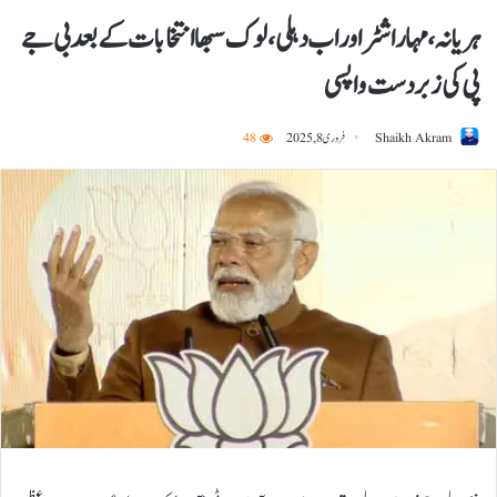
ہریانہ، مہاراشٹر اور اب دہلی، لوک سبھا انتخابات کے بعدبی جے
پی کی زبردست واپسی
Shaikh Akram
فروری 8, 2025
48