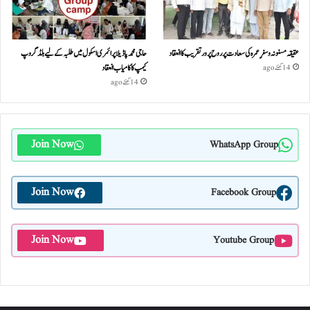
عقیقہ مسنونہ و سفرِ عمرہ کی سعادت پر روح پرور تقریب کا انعقاد
حاجی محمد پاڈیلا پرائمری اسکول میں طلبہ کے لیے بلڈ گروپ
کیمپ کا کامیاب انعقاد
14 گھنٹے ago
14 گھنٹے ago
Join Now
WhatsApp Group
Join Now
Facebook Group
Join Now
Youtube Group