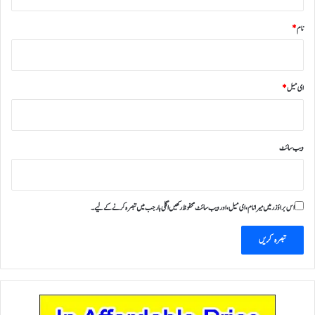
نام
*
ای میل
*
ویب‌ سائٹ
اس براؤزر میں میرا نام، ای میل، اور ویب سائٹ محفوظ رکھیں اگلی بار جب میں تبصرہ کرنے کےلیے۔