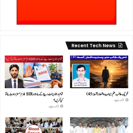
Recent Tech News
تحریک طالب علم: پسندیدہ اشعار (قسط:45)
تمام دستاویزات دینے کے باوجود SIR فارم مسترد ہو جائے تو
کیا کریں؟
1 گھنٹہ ago
1 گھنٹہ ago