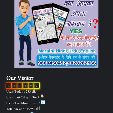
Our Visitor
0
3
1
3
0
2
Users Today : 233
Users Last 7 days : 3682
Users This Month : 3967
Total views : 315950