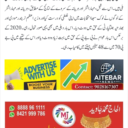
ملی ہیں۔اس سے قبل، مہاراشٹر اور ہریانہ کے سروے کے نتائج کے مطابق، ہریانہ اور مہاراشٹر
کے لوگوں نے لوک سبھا انتخابات میں اپنی غلطی کو درست کیا اور وزیر اعظم نریندر مودی اور
بھارتیہ جنتا پارٹی کے حق میں ووٹ دیا۔ اس بار دہلی میں بھی یہی صورتحال رہی۔ 2020 کے
برعکس اس بار عوام نے بی جے پی کے حق میں بہت زیادہ ووٹ دیا اور اس کے نتیجے میں بی جے
پی 70 میں سے 48 سیٹیں جیتنے میں کامیاب رہی۔