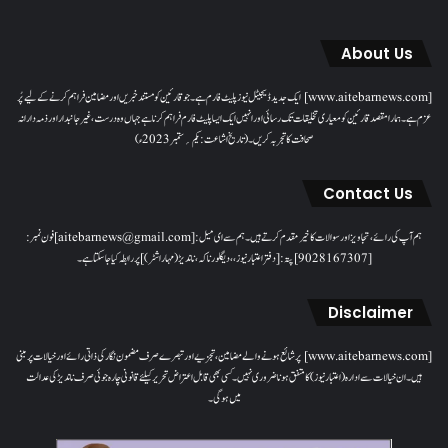
About Us
[www.aitebarnews.com] ایک جدید ڈیجیٹل نیوز پلیٹ فارم ہے۔ جو قارئین کو مستند خبریں اور مضامین فراہم کرنے کے لیے پُر
عزم ہے۔ ہمارا مقصدقارئین کو معیاری تخلیقات تک رسائی اور انہیں ایک ایسا پلیٹ فارم فراہم کرنا ہے جہاں وہ درست، غیر جانبدار اور ذمہ دارانہ
صحافت کا تجربہ کریں۔( تاریخ اشاعت : یکم؍ ستمبر 2023ء)
Contact Us
ہم آپ کی رائے، تجاویز اور سوالات کا خیرمقدم کرتے ہیں۔ ہم سےای میل: [aitebarnews@gmail.com]فون نمبر:
[9028167307]پتہ: [دفتر اعتبار نیوز، ، دیگلور ناکہ، ناندیڑ(مہاراشٹر) ] پر رابطہ کیا جاسکتا ہے۔
Disclaimer
[www.aitebarnews.com] پر شائع ہونے والے مضامین، تجزیے اور تبصرے صرف مضمون نگار کی ذاتی رائے اور خیالات پر مبنی
ہیں۔ ان خیالات سے ادارہ (اعتبار نیوز) کا متفق ہونا ضروری نہیں۔ کسی بھی قابل اعتراض تحریر کیلئے قانونی چارہ جوئی صرف ناندیڑ کی عدالت
میں ہوگی۔