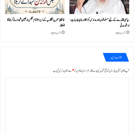
سیاسی فائدے کے لیے مسلمانوں اور مدارس کو نشانہ بنایا جا رہا ہے:
خانقاہِ سنجریہ افتخاریہ کے زیراہتمام مجلس اربعین شہدائے کربلا کا
ارشد مدنی
انعقاد
3 دن ago
5 دن ago
جواب دیں
آپ کا ای میل ایڈریس شائع نہیں کیا جائے گا۔
ضروری خانوں کو
*
سے نشان زد کیا گیا ہے
ت
ب
ص
ر
ہ
*