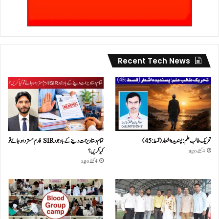
Recent Tech News
تحریک طالب علم: پسندیدہ اشعار (قسط:45)
تمام دستاویزات دینے کے باوجود SIR فارم مسترد ہو جائے تو
کیا کریں؟
4 گھنٹے ago
4 گھنٹے ago