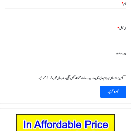
نام
*
ای میل
*
ویب‌ سائٹ
اس براؤزر میں میرا نام، ای میل، اور ویب سائٹ محفوظ رکھیں اگلی بار جب میں تبصرہ کرنے کےلیے۔