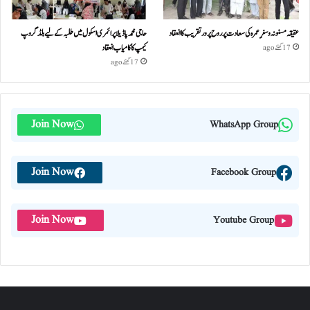
عقیقہ مسنونہ و سفرِ عمرہ کی سعادت پر روح پرور تقریب کا انعقاد
حاجی محمد پاڈیلا پرائمری اسکول میں طلبہ کے لیے بلڈ گروپ
کیمپ کا کامیاب انعقاد
17 گھنٹے ago
17 گھنٹے ago
Join Now
WhatsApp Group
Join Now
Facebook Group
Join Now
Youtube Group