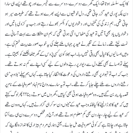
کا ایک سلسلہ ہوتا تھا، ایک گھر سے دوسرے، دوسرے سے تیسرے اور چوتھے ایسے ہی سارا
دن بلکہ پوری عید گزر جاتی تھی۔ دل خوشیوں سے ایسے بھرے ہوتے تھے کہ طبیعت سیر ہو
جاتی تھی۔ ہم زندگی کی تلخیوں اور دشواریوں کو یکسر بھولے رہتے اور جب یہ کڑوی باتیں اور
دشواریاں یاد بھی آتیں تو عید کی مٹھاس اتنی ہوتی تھی کہ ہم ان مشکلات سے بہت آسانی سے
نمٹ لیتے تھے۔زمانے کے تغیر نے عید پر جہاں ملنے جلنے کی یہ خوب صورت رِیت ختم کی ہے،
وہیں ہمسائیوں کا خیال بھی باقی نہیں رہا۔ اب بھلا کون کسی پڑوس کے گھر میٹھا چکھنے کو بھیجتا ہے۔
پہلے تو ہمسائے بھی کھلے دل سے دیوار پر رہنے والوں کے لیے کسی اپنے سے کم نہ ہوتے تھے۔
جب کہ اب تو تہوار پر بھی رشتے داروں کی دعوت کا انتظار کیا جاتا ہے۔ کہاں ہم پہلے ‘بلا وجہ’ ہی
رشتے داروں سے ملنے چلے جایا کرتے تھے۔ اب تو یہ سارے رواج نام نہاد مصروفیات کے نام پر
قصہ پارینہ بن گئے ہیں۔ وہ مصروفیات ہوتی بھی کیا ہیں، گھروں میں سوتے رہنا؟؟ پھر لوگ کہتے
ہیں کہ عید کا جوڑا لینے کا کیا فائدہ جب عید کے تینوں دن سو کر ہی گزارنے ہیں۔کہاں وہ دن تھے
کہ عید کے لیے چار، چار دن بھی کم معلوم ہوتے تھے اور آج ہر شخص دوسرے دن ہی سے اکتا
جاتا ہے اور چاہتا ہے کہ کوئی مصروفیت مل جائے۔ یعنی ہماری مردم بیزاری کا اندازہ لگائیے کہ