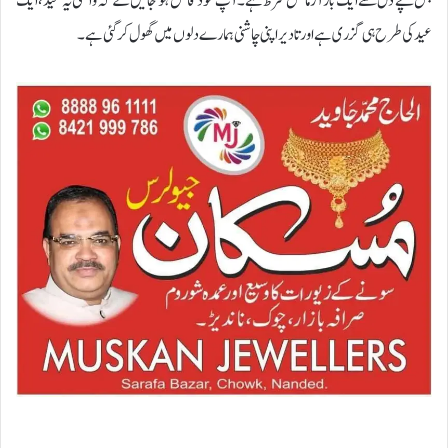
بس سچے دل سے ایک بار آزمائش شرط ہے۔ آپ خود قائل ہو جائیں گے کہ واقعی یہ عید، ایک
عید کی طرح ہی گزری ہے اور تا دیر اپنی چاشنی ہمارے دلوں میں گھول کر گئی ہے۔