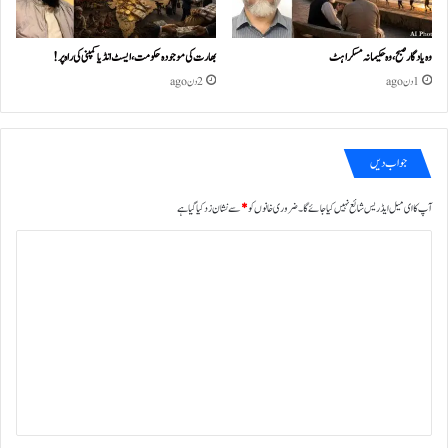
وہ یادگار صبح، وہ حکیمانہ مسکراہٹ
بھارت کی موجودہ حکومت،ایسٹ انڈیا کمپنی کی راہ پر!
1 دن ago
2 دن ago
جواب دیں
آپ کا ای میل ایڈریس شائع نہیں کیا جائے گا۔
ضروری خانوں کو
*
سے نشان زد کیا گیا ہے
ت
ب
ص
ر
ہ
*