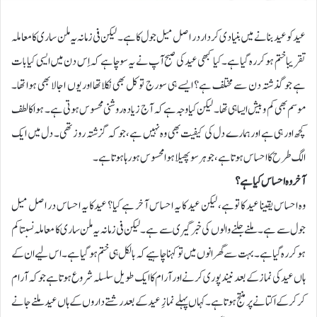
عید کو عید بنانے میں بنیادی کردار در اصل میل جول کا ہے۔ لیکن فی زمانہ یہ ملن ساری کا معاملہ
تقریبا ختم ہو کر رہ گیا ہے۔کیا کبھی عید کی صبح آپ نے یہ سوچا ہے کہ اِس دن میں ایسی کیا بات
ہے جو گذشتہ دن سے مختلف ہے؟ ایسے ہی سورج تو کل بھی نکلا تھا اور یوں اجالا بھی ہوا تھا۔
موسم بھی کم و بیش ایسا ہی تھا۔ لیکن کیا وجہ ہے کہ آج زیادہ روشنی محسوس ہوتی ہے۔ ہوا کا لطف
کچھ اور ہی ہے اور ہمارے دل کی کیفیت بھی وہ نہیں ہے، جو کہ گزشتہ روز تھی۔ دل میں ایک
الگ طرح کا احساس ہوتا ہے، جو ہر سو پھیلا ہوا محسوس ہو رہا ہوتا ہے۔
آخر وہ احساس کیا ہے؟
وہ احساس یقینا عید کا تو ہے، لیکن عید کا یہ احساس آخر ہے کیا؟ عید کا یہ احساس در اصل میل
جول سے ہے۔ ملنے جلنے والوں کی خبر گیری سے ہے۔ لیکن فی زمانہ یہ ملن ساری کا معاملہ نسبتاکم
ہو کر رہ گیا ہے۔ بہت سے گھرانوں میں تو کہنا چاہیے کہ بالکل ہی ختم ہو گیا ہے۔ اس لیے ان کے
ہاں عید کی نماز کے بعد نیند پوری کرنے اور آرام کا ایک طویل سلسلہ شروع ہوتا ہے جو کہ آرام
کر کر کے اکتانے پر منتج ہوتا ہے۔کہاں پہلے نمازِ عید کے بعد رشتے داروں کے ہاں عید ملنے جانے