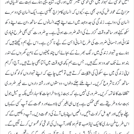
ہمیں خوشی کے تہوار میں بھی خوشی میسر نہیں ہو رہی۔ شاید یہی ہمارے بہت سے نفسیاتی اور
مزاج کے عوارض کی وجہ بھی ہے، کیوں کہ انسان کا مزاج مجلسی ہے۔ ایک انسان ہی دوسرے
انسان کی دوا ہے۔ زندگی کی جد و جہد میں اسے اپنے جیسے انسانوں کے ساتھ، ان سے اپنے دکھ
سکھ کہنے اور ساتھ وقت گزارنے کی اشد ضرورت ہوتی ہے۔ یہ ضرورت کسی بھی طرح بنیادی
غذائی اور جسمانی ضرورت کی طرح انسانی ذہن کے لیے نا گزیر ہے۔ اس لیے ہم دیکھتے ہیں کہ
ہمارے یہ تہوار زندگی میں رنگ بھرنے کے بجائے بس چند چھٹیوں کے نام پر گھروں کے اندر
بند ہونے تک محدود ہو گئے ہیں۔ جس سے ہم کچھ ہی وقت میں اکتا بھی جاتے ہیں۔آج اگر ہم
اپنی زندگی میں بے سکونی کی شکایت کرتے ہیں تو ہمیں چاہیے کہ اپنے تہواروں کو لوگوں کے
ساتھ گزارنا شروع کریں۔ اپنے ملنے جلنے والوں، دوستوں اور رشتہ داروں سے غیر ضروری
تکلفات کا خاتمہ کریں۔ ضروری نہیں ہے کہ بہت زیادہ اخراجات کا سہارا لیں بلکہ یہ میل جول
بہت سادہ طریقے سے بھی ممکن ہے۔ یوں ہی بغیر کسی بلاوے اور دعوت کے آپ کسی کے ہاں
چلے جائیں اور عید مل کر لوٹ آئیں۔ انھیں اپنے ہاں آنے کی دعوت دیں۔ آپ دیکھیں گے کہ
اس طرح ملن ساری کا ایک نیا ڈھب قائم ہو گا اور آپ دل کی خوشی کو محسوس کرنے لگیں گے۔