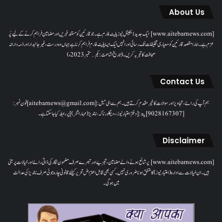
About Us
[www.aitebarnews.com] ایک جدید ڈیجیٹل نیوز پلیٹ فارم ہے۔ جو قارئین کو مستند خبریں اور مضامین فراہم کرنے کے لیے پُر
عزم ہے۔ ہمارا مقصدقارئین کو معیاری تخلیقات تک رسائی اور انہیں ایک ایسا پلیٹ فارم فراہم کرنا ہے جہاں وہ درست، غیر جانبدار اور ذمہ دارانہ
صحافت کا تجربہ کریں۔( تاریخ اشاعت : یکم؍ ستمبر 2023ء)
Contact Us
ہم آپ کی رائے، تجاویز اور سوالات کا خیرمقدم کرتے ہیں۔ ہم سےای میل: [aitebarnews@gmail.com]فون نمبر:
[9028167307]پتہ: [دفتر اعتبار نیوز، ، دیگلور ناکہ، ناندیڑ(مہاراشٹر) ] پر رابطہ کیا جاسکتا ہے۔
Disclaimer
[www.aitebarnews.com] پر شائع ہونے والے مضامین، تجزیے اور تبصرے صرف مضمون نگار کی ذاتی رائے اور خیالات پر مبنی
ہیں۔ ان خیالات سے ادارہ (اعتبار نیوز) کا متفق ہونا ضروری نہیں۔ کسی بھی قابل اعتراض تحریر کیلئے قانونی چارہ جوئی صرف ناندیڑ کی عدالت
میں ہوگی۔