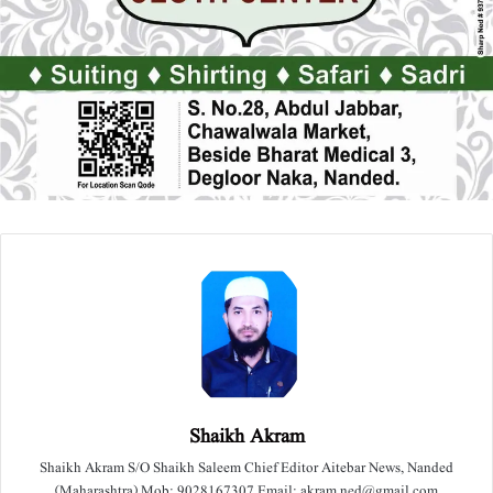
Shaikh Akram
Shaikh Akram S/O Shaikh Saleem Chief Editor Aitebar News, Nanded
(Maharashtra) Mob: 9028167307 Email: akram.ned@gmail.com