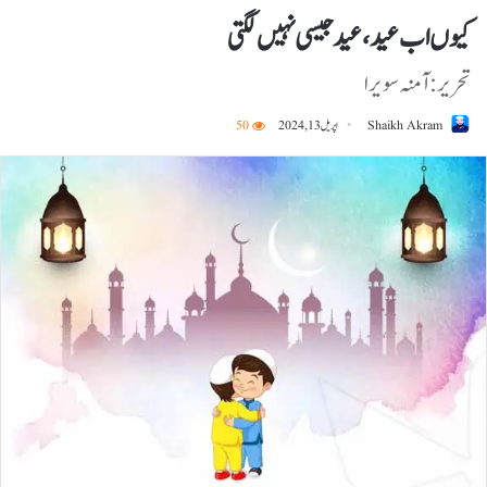
کیوں اب عید، عید جیسی نہیں لگتی
تحریر:آمنہ سویرا
Shaikh Akram
اپریل 13, 2024
50