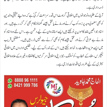
ذمہ داری ہے۔
آج کے طلباء و نوجوانوں میں اخلاقی گراوٹ اس قدر سراعت کر گئ ہے کہ وہ اپنے حقیقی والدین
کو بھی معمولی وجہ پر زدو کوب کرنے اور مارنے یا قتل جیسے گھناؤنا کام بھی کر گزر رہے ہیں…اور
استاد جو انھیں غلط کاموں پر ٹونکتے ہیں ایسے اساتذہ ان کے لیے دشمن ہے ۔ اس لئے وہ استاد کو
مارنے بے عزتی کرنے اور قتل جیسے کام کو بھی کرنے سے نہیں ڈر رہیں ہیں۔ مستقبل قریب
میں ایسے مزید واقعات رو نما ہوسکتے ہیں. اس کے تدراک کے لیے، تعلیمی اداروں میں اخلاقی
لیکچرس ، علماء کے خطاب ،کونسلنگ ،نیز دینی و اخلاقی سرگرمیوں کا انعقاد وغیرہ کے علاوہ اخلاقی
بہتری کے لیے ضروری اقدامات لازمی ہے ۔