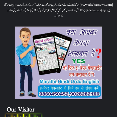
[www.aitebarnews.com] پر شائع ہونے والے مضامین، تجزیے اور تبصرے صرف مضمون نگار کی ذاتی رائے اور خیالات پر مبنی
ہیں۔ ان خیالات سے ادارہ (اعتبار نیوز) کا متفق ہونا ضروری نہیں۔ کسی بھی قابل اعتراض تحریر کیلئے قانونی چارہ جوئی صرف ناندیڑ کی عدالت
میں ہوگی۔
Our Visitor