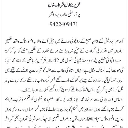
تحریر:پٹھان شریف خان
پرتور ضلع جالنہ ، مہاراشٹر
9422409471
آندھرا پردیش کے انامیا ضلع کے رائچوٹی علاقے میں پیش آنے والا یہ افسوسناک واقعہ تعلیمی
اداروں میں اقدار کی گراوٹ کے نتیجے میں بڑھتے ہوئے تشدد کے سنگین مسئلے کو اجاگر کرتا
ہے۔ رائچوٹی ضلع پریشد اردو میڈیم ہائی اسکول میں 42 سالہ فزکس/ریاضی کے استاد محمد اعجاز
کی موت ایک المناک مثال ہے، جہاں استاد کی جانب سے طلبہ کو شرارت پر ڈانٹنے کے نتیجے میں
ان پر حملہ کیا گیا۔ اور ان کے سینے پر گھونسے مارے گئے جس کی وہ تاب نا لا سکے اور کلاس سے باہر
نکل کر زمین پر گر گیے ۔ اس المناک واقعے کو سوچ کر رونگھٹے کھڑے ہوجاتے ہیں۔
احساس ذمہ داری سے سرشار محمد اعجاز جیسے تجربہ کار معلم، جو نسلوں کو تعلیم و تربیت فراہم
کرنے جزبہ رکھتے ہوں، اور ان میں تعلیم کو پروان چڑھانے کا جزبہ فکر احساس ذمہ داری ہوں
وہ ایسے افسوسناک انجام کا شکار ہوں، تو یہ نہ صرف تعلیمی نظام بلکہ معاشرتی اقدار پر بھی گہرا اثر