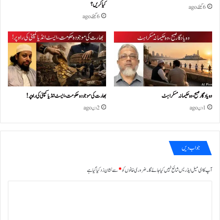
کیا کریں؟
6 گھنٹے ago
6 گھنٹے ago
وہ یادگار صبح، وہ حکیمانہ مسکراہٹ
بھارت کی موجودہ حکومت،ایسٹ انڈیا کمپنی کی راہ پر!
1 دن ago
2 دن ago
جواب دیں
آپ کا ای میل ایڈریس شائع نہیں کیا جائے گا۔
ضروری خانوں کو
*
سے نشان زد کیا گیا ہے
ت
ب
ص