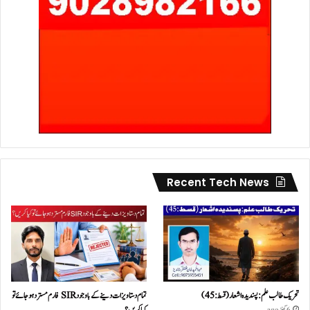
Recent Tech News
تحریک طالب علم: پسندیدہ اشعار (قسط:45)
تمام دستاویزات دینے کے باوجود SIR فارم مسترد ہو جائے تو
کیا کریں؟
6 گھنٹے ago