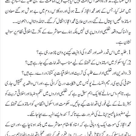
ڈال سکتا ہے۔ مذکورہ واقعہ اس وقت پیش آیا جب نویں جماعت کے تین طلبہ نے استاد پر غصے
میں حملہ کیا، جس کے بعد محمد اعجاز کو قے ہوئی اور وہ کلاس روم میں بے ہوش ہو گئے معاون
اساتذہ انھیں اسپتال لے گئے دوران علاج محمد اعجاز انتقال کر گئے۔ انا للہ وانا الیہ راجعون ۔۔
یہ المناک واقعہ تعلیمی اداروں پر ہی نہیں بلکہ ہمارے معاشرے کے بگڑتے اخلاقی نظام پر سوالیہ
نشان ہے ۔
1. طلبہ میں اس قدر غصہ اور تشدد کی ذہنیت کیسے پروان چڑھ رہی ہے؟
2. کیا اسکولز میں اساتذوں کے تحفظ کے لیے مناسب اقدامات کیے جا رہے ہیں؟
3. والدین اور تعلیمی ادارے طلبہ کی تربیت اور اخلاقیات پر کتنا زور دے رہے ہیں؟
متوفی کی بیوی رحیم النساء نے پولیس میں شکایت درج کرائی ہے، اور اس واقعہ پر تفتیش جاری
ہے۔ تاہم، اس سانحے کا ایک اہم سبق یہ ہے کہ تعلیمی اداروں میں نظم و ضبط اور اخلاقی تربیت کو
بہتر بنانے کے لیے فوری اقدامات کیے جائیں۔ حکومت اور اسکول انتظامیہ کو اساتذہ کے تحفظ کے
لیے مضبوط پالیسیز اپنانے کی ضرورت ہے تاکہ آئندہ ایسے المیہ سے بچا جا سکے۔
محمد اعجاز کی موت ایک یاد دہانی ہے کہ استاد کا مقام معاشرے میں بلند ہونا چاہیے، اور ان کے
ساتھ ایسا سلوک ہرگز ناقابل قبول ہے۔ اس واقعے پر غور کرنا اور عملی اقدامات اٹھانا ہم سب کی