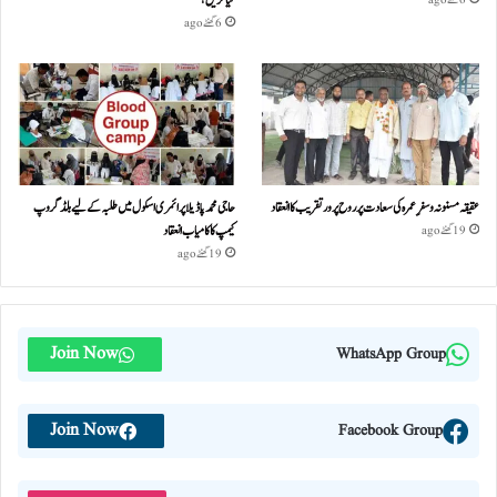
6 گھنٹے ago
عقیقہ مسنونہ و سفرِ عمرہ کی سعادت پر روح پرور تقریب کا انعقاد
حاجی محمد پاڈیلا پرائمری اسکول میں طلبہ کے لیے بلڈ گروپ
کیمپ کا کامیاب انعقاد
19 گھنٹے ago
19 گھنٹے ago
Join Now
WhatsApp Group
Join Now
Facebook Group