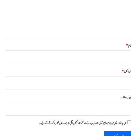
ر
ہ
*
نام
*
ای میل
*
ویب‌ سائٹ
اس براؤزر میں میرا نام، ای میل، اور ویب سائٹ محفوظ رکھیں اگلی بار جب میں تبصرہ کرنے کےلیے۔