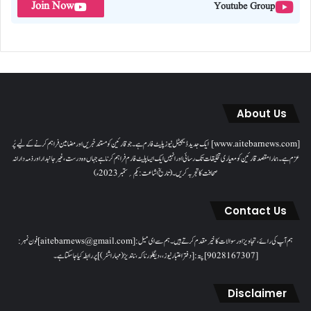
Join Now
Youtube Group
About Us
[www.aitebarnews.com] ایک جدید ڈیجیٹل نیوز پلیٹ فارم ہے۔ جو قارئین کو مستند خبریں اور مضامین فراہم کرنے کے لیے پُر
عزم ہے۔ ہمارا مقصدقارئین کو معیاری تخلیقات تک رسائی اور انہیں ایک ایسا پلیٹ فارم فراہم کرنا ہے جہاں وہ درست، غیر جانبدار اور ذمہ دارانہ
صحافت کا تجربہ کریں۔( تاریخ اشاعت : یکم؍ ستمبر 2023ء)
Contact Us
ہم آپ کی رائے، تجاویز اور سوالات کا خیرمقدم کرتے ہیں۔ ہم سےای میل: [aitebarnews@gmail.com]فون نمبر:
[9028167307]پتہ: [دفتر اعتبار نیوز، ، دیگلور ناکہ، ناندیڑ(مہاراشٹر) ] پر رابطہ کیا جاسکتا ہے۔
Disclaimer