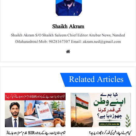
Shaikh Akram
Shaikh Akram S/O Shaikh Saleem Chief Editor Aitebar News, Nanded
(Maharashtra) Mob: 9028167307 Email: akram.ned@gmail.com
We
bsit
e
Related Articles
کیا ہم نے اپنے وطن کی قدر کرنا چھوڑ دیا ہے؟
تمام دستاویزات دینے کے باوجود SIR فارم مسترد ہو جائے تو