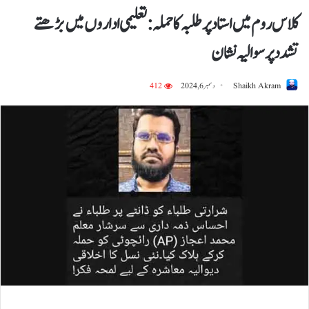
کلاس روم میں استاد پر طلبہ کا حملہ: تعلیمی اداروں میں بڑھتے
تشدد پر سوالیہ نشان
Shaikh Akram
دسمبر 6, 2024
412