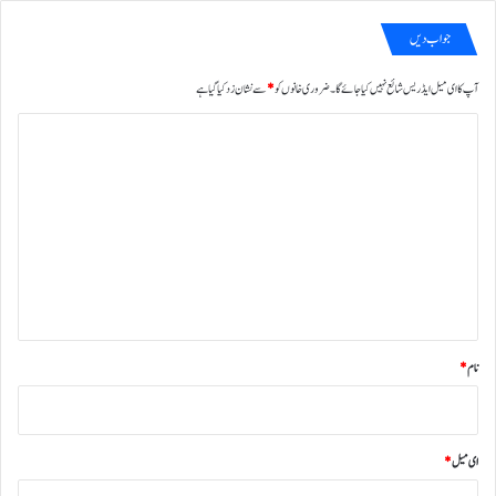
جواب دیں
آپ کا ای میل ایڈریس شائع نہیں کیا جائے گا۔
ضروری خانوں کو
*
سے نشان زد کیا گیا ہے
ت
ب
ص
ر
ہ
*
نام
*
ای میل
*