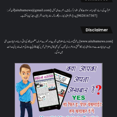
ہم آپ کی رائے، تجاویز اور سوالات کا خیرمقدم کرتے ہیں۔ ہم سےای میل: [aitebarnews@gmail.com]فون نمبر:
[9028167307]پتہ: [دفتر اعتبار نیوز، ، دیگلور ناکہ، ناندیڑ(مہاراشٹر) ] پر رابطہ کیا جاسکتا ہے۔
Disclaimer
[www.aitebarnews.com] پر شائع ہونے والے مضامین، تجزیے اور تبصرے صرف مضمون نگار کی ذاتی رائے اور خیالات پر مبنی
ہیں۔ ان خیالات سے ادارہ (اعتبار نیوز) کا متفق ہونا ضروری نہیں۔ کسی بھی قابل اعتراض تحریر کیلئے قانونی چارہ جوئی صرف ناندیڑ کی عدالت
میں ہوگی۔