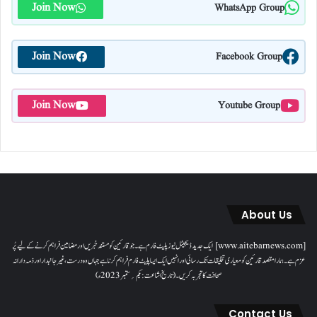
Join Now
WhatsApp Group
Join Now
Facebook Group
Join Now
Youtube Group
About Us
[www.aitebarnews.com] ایک جدید ڈیجیٹل نیوز پلیٹ فارم ہے۔ جو قارئین کو مستند خبریں اور مضامین فراہم کرنے کے لیے پُر
عزم ہے۔ ہمارا مقصدقارئین کو معیاری تخلیقات تک رسائی اور انہیں ایک ایسا پلیٹ فارم فراہم کرنا ہے جہاں وہ درست، غیر جانبدار اور ذمہ دارانہ
صحافت کا تجربہ کریں۔( تاریخ اشاعت : یکم؍ ستمبر 2023ء)
Contact Us