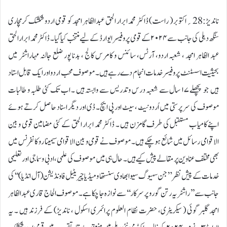
ناندیڑ:28؍اکتوبر ( راست) ڈاکٹر محمد ابرار الحق عبدالظاہر امجد کو قومی اردو شکشک کرمچاری
سنگھ دہلی کی جانب سے ۲۰۲۴ کےقومی پروفیسر ایوارڈ کے لیے منتخب کیا گیا ۔ ڈاکٹر محمد ابرار الحق
عبد الظاہر امجد ، شعبہ اردو، آرٹس، سائنس و کامرس کالج ، بدنا پور ضلع جالنہ مہاراشٹر میں
بحیثیت اسسٹنٹ پروفیسر خدمات انجام دے رہےہیں ۔ موصوف محب اردو اور ایک قابل استاد
ہیں جو پچھلے ۱۷ سال سے شعبہ درس و تدریس سے وابستہ ہیں ۔ اب تک کئی طلبہ و طالبات
موصوف کی سر پرستی میں اُردو نیٹ ، سیٹ اور پی ایچ۔ ڈی اور دیگر اسناد حاصل کرتے ہوئے
اپنے کامیاب مستقبل کی طرف گامزن ہیں ۔ ڈاکٹر محمد ابرار الحق کے کئی مضامین قومی و بین
الاقوامی رسائل میں شائع ہو چکے ہیں۔ موصوف نے قومی و بین الاقوامی سیمینا رو کا نفرنس میں
بھی مختلف عناوین پر مقالے پیش کیے ہیں۔ حال ہی میں موصوف کی علمی، ادبی و سماجی اور تعلیمی
خدمات کے پیش نظر ” جن سہیوگ سیوا بھاوی سنستھا و میڈیا چیریٹیل فاونڈیشن ( آل انڈیا) ‘‘کی
جانب سے ’’راشٹریہ رتن گور و پر سرکار ‘‘سے نوازہ جا چکا ہے۔ موصوف الحاج قاری عبدالظاہر
امجد گلبر گوئی ( سیکریٹری، حضرت نظام العلوم پرائمری اسکول ، ناندیڑ) کے فرزند ہیں ۔ یہ