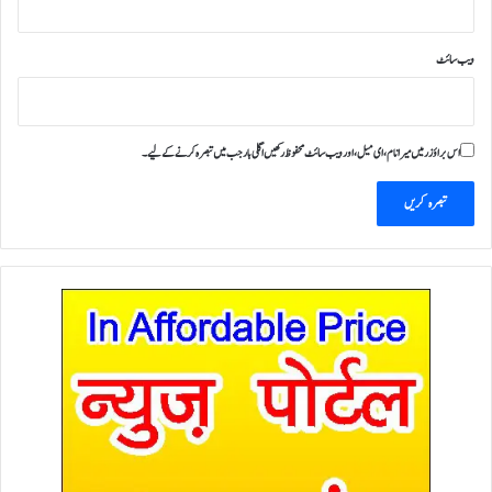
ویب‌ سائٹ
اس براؤزر میں میرا نام، ای میل، اور ویب سائٹ محفوظ رکھیں اگلی بار جب میں تبصرہ کرنے کےلیے۔