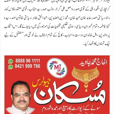
ایوارڈ ۳؍نومبر۲۰۲۴ ء کو غالب اکیڈمی نئی دہلی میں منعقدہ با وقار تقریب میں قومی اردو شکشک
کرمچاری سنگھ دہلی کے قومی صدر واصل علی گرجر، نائب صد رسید مہتاب ، قومی معتمد و کاس کمار
رانا ، ریاستی صدر عابد خان حمید خان، محمد زین العابدین ، عبدالحق طاہر، ریاستی خاتون صد رسیدہ
کنیز فاطمہ و تمام ممبران و سیاسی ، سماجی تعلیمی شخصیات کی موجودگی میں دیا جائے گا۔ اس انتخاب
پر والدین ، اہل خاندان دوست و احباب ، کالج کے تمام اسٹاف نے خوشی اور مستقبل کے لیے
نیک تمناوں کا اظہار کیا۔