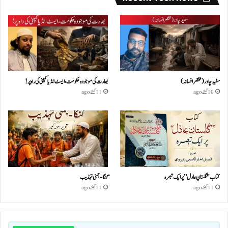
سفید چادر( مختصر افسانہ)
بھارت کی موجودہ حکومت،ایسٹ انڈیا کمپنی کی راہ پر!
10 گھنٹے ago
11 گھنٹے ago
کتاب "گلستانِ عادل” پر ایک تبصرہ
گنگا-جمنی تہذیب
11 گھنٹے ago
11 گھنٹے ago