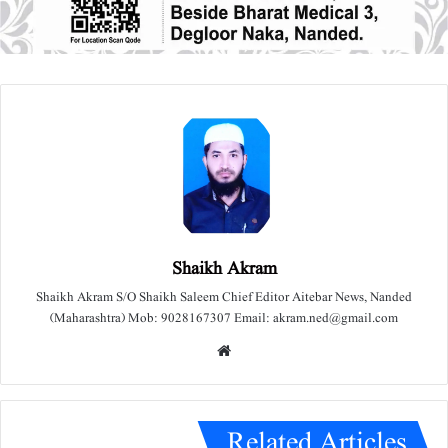
Shaikh Akram
Shaikh Akram S/O Shaikh Saleem Chief Editor Aitebar News, Nanded
(Maharashtra) Mob: 9028167307 Email: akram.ned@gmail.com
We
bsit
e
Related Articles