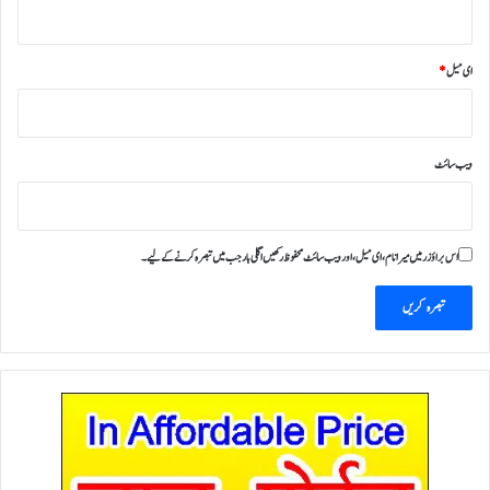
ای میل
*
ویب‌ سائٹ
اس براؤزر میں میرا نام، ای میل، اور ویب سائٹ محفوظ رکھیں اگلی بار جب میں تبصرہ کرنے کےلیے۔