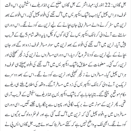
جل گاؤں: 22 جنوری:مہاراشٹر کے جل گاؤں ضلع کے پرانڈا ریلوے اسٹیشن پر اس وقت
خوف و ہراس پھیل گیا جب پشپک ایکسپریس میں آگ لگنے کی افواہ پھیل گئی۔ اس افواہ کے بعد
ٹرین میں سفر کرنے والے مسافر اپنی جان بچانے کے لیے ٹرین سے کودنے لگے۔ اس دوران
سامنے سے آنے والی کرناٹک ایکسپریس نے کئی لوگوں کو کچل دیا یہ واقعہ شام 5 بجے کے قریب
پیش آیا۔ ٹرین میں آگ لگنے کی افواہ کے بعد ٹرین میں سوار مسافر خوف زدہ ہو گئے اور جان
بچانے کے لیے ٹرین سے کودنا شروع کر دیا۔ اس دوران مسافروں نے ٹرین کی زنجیر کھینچ لی اور
ٹرین رک گئی۔ معلومات کے مطابق پشپک ایکسپریس میں آگ لگنے کی افواہ پھیلتے ہی خوف و
ہراس پھیل گیا۔ مسافروں نے زنجیر کھینچی اور ٹرین سے کودنے لگے۔ اس کے بعد دوسرے
ٹریک پر آنے والی کرناٹک ایکسپریس کی زد میں مسافر آگئے۔ واقعہ کی اطلاع ملتے ہی ریلوے
حکام موقع پر پہنچ گئے۔ بتایا جا رہا ہے کہ پشپک ایکسپریس پرانڈا ریلوے اسٹیشن کے قریب آ رہی
تھی۔ پھر ٹرین کے موٹر مین نے بریک لگائی اور پہیوں سے چنگاریاں نکلنے لگیں۔ اسی دوران
مسافروں میں یہ افواہ پھیل گئی کہ ٹرین میں آگ لگ گئی ہے اور خوفزدہ لوگ بوگیوں سے
کودنے لگے۔ ابھی تک یہ واضح نہیں ہے کہ کتنے مسافر ہلاک ہوئے ہیں۔ جل گاؤں ایس پی نے