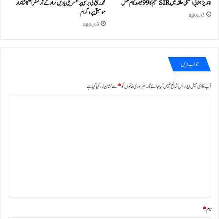
ناندیڑ جنوبی اسمبلی حلقہ میں SIR مہم کا 99 فیصد کام مکمل
محمد رفیع کی برسی پر "سریلی یادیں کراوکے آرکسٹرا” کا شاندار
موسیقی پروگرام
3 دن ago
3 دن ago
جواب دیں
آپ کا ای میل ایڈریس شائع نہیں کیا جائے گا۔
ضروری خانوں کو
*
سے نشان زد کیا گیا ہے
ت
ب
ص
ر
ہ
*
نام
*