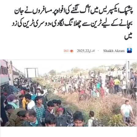
پشپک ایکسپریس میں آگ لگنے کی افواہ پر مسافروں نے جان
بچانے کے لیے ٹرین سے چھلانگ لگا دی، دوسری ٹرین کی زد
میں
Shaikh Akram
جنوری 22, 2025
161