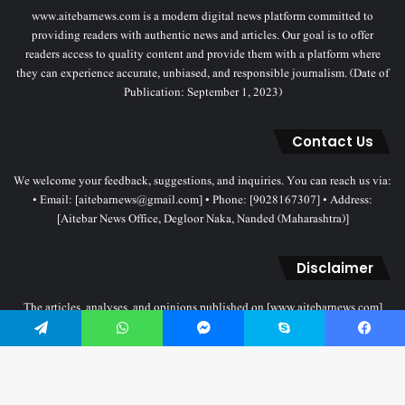
www.aitebarnews.com is a modern digital news platform committed to
providing readers with authentic news and articles. Our goal is to offer
readers access to quality content and provide them with a platform where
they can experience accurate, unbiased, and responsible journalism. (Date of
Publication: September 1, 2023)
Contact Us
We welcome your feedback, suggestions, and inquiries. You can reach us via:
• Email: [aitebarnews@gmail.com] • Phone: [9028167307] • Address:
[Aitebar News Office, Degloor Naka, Nanded (Maharashtra)]
Disclaimer
The articles, analyses, and opinions published on [www.aitebarnews.com]
solely represent the personal views and opinions of the authors. These views
do not necessarily reflect the stance of the Aitebar News management. Any
Telegram
WhatsApp
Messenger
Skype
Facebook
legal proceedings related to objectionable content will be subject to the
jurisdiction of the Nanded court only.