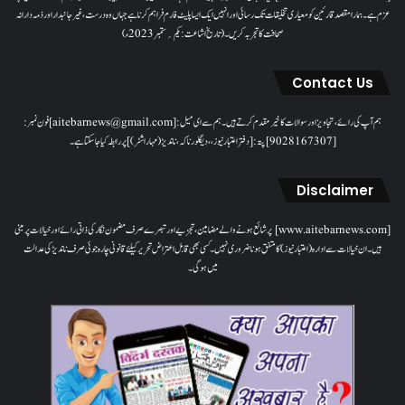
عزم ہے۔ ہمارا مقصدقارئین کو معیاری تخلیقات تک رسائی اور انہیں ایک ایسا پلیٹ فارم فراہم کرنا ہے جہاں وہ درست، غیر جانبدار اور ذمہ دارانہ
صحافت کا تجربہ کریں۔( تاریخ اشاعت : یکم؍ ستمبر 2023ء)
Contact Us
ہم آپ کی رائے، تجاویز اور سوالات کا خیرمقدم کرتے ہیں۔ ہم سےای میل: [aitebarnews@gmail.com]فون نمبر:
[9028167307]پتہ: [دفتر اعتبار نیوز، ، دیگلور ناکہ، ناندیڑ(مہاراشٹر) ] پر رابطہ کیا جاسکتا ہے۔
Disclaimer
[www.aitebarnews.com] پر شائع ہونے والے مضامین، تجزیے اور تبصرے صرف مضمون نگار کی ذاتی رائے اور خیالات پر مبنی
ہیں۔ ان خیالات سے ادارہ (اعتبار نیوز) کا متفق ہونا ضروری نہیں۔ کسی بھی قابل اعتراض تحریر کیلئے قانونی چارہ جوئی صرف ناندیڑ کی عدالت
میں ہوگی۔