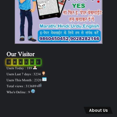
Our Visitor
3
8
4
1
0
2
Users Today : 189
Users Last 7 days : 3234
Users This Month : 2320
Total views : 313689
Who's Online : 9
About Us