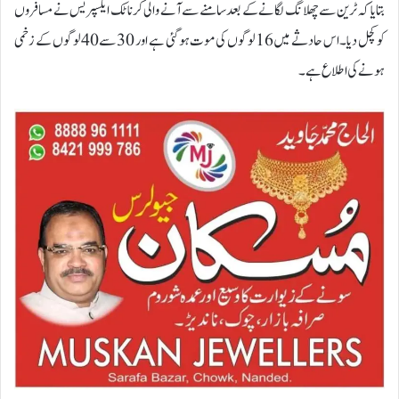
بتایا کہ ٹرین سے چھلانگ لگانے کے بعد سامنے سے آنے والی کرناٹک ایکسپریس نے مسافروں
کو کچل دیا۔ اس حادثے میں16 لوگوں کی موت ہو گئی ہے اور 30 سے 40 لوگوں کے زخمی
ہونے کی اطلاع ہے۔