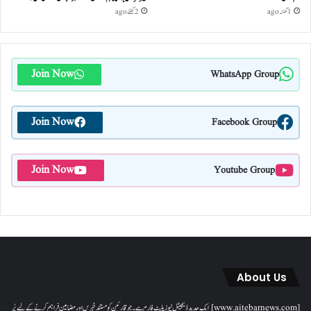
1 گھنٹہ ago
2 گھنٹے ago
Join Now
WhatsApp Group
Join Now
Facebook Group
Join Now
Youtube Group
About Us
[www.aitebarnews.com] ایک جدید ڈیجیٹل نیوز پلیٹ فارم ہے۔ جو قارئین کو مستند خبریں اور مضامین فراہم کرنے کے لیے پُر