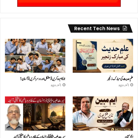
Recent Tech News
علمِ حدیث کی مبارک زنجیر
جو کام وہ کریں تو مشکل اور دوسرا کریں تو آسان !
1 گھنٹہ ago
1 گھنٹہ ago
ایم مبین
سیرتِ طیبہﷺ: انسان کے ظاہر و باطن کا حقیقی آئینہ