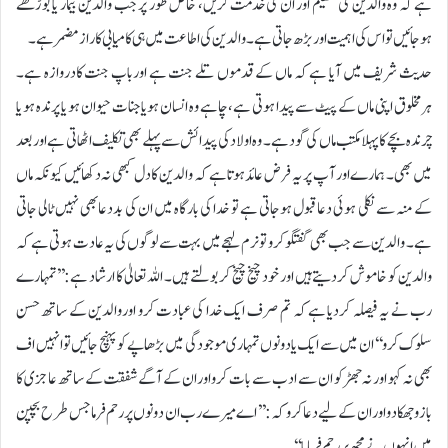
ہے کہ وہ والدین کی تعظیم اور ان کی خدمت کریں، خاص طور پر جب والدین بیمار یا بوڑھے
ہوجائیں تواس کی اہمیت اور بڑھ جاتی ہے۔والدین کی اطاعت میں ہی کامیابی کاراز مضمرہے۔
حدیث شریف میں آیا ہے کہ ماں کے قدموں تلے جنت ہے اورباپ جنت کادروازہ ہے۔
ہرمخلوق اپنی ماں کے پیٹ سے پیدا ہوتی ہے، چاہے وہ انسان ہویا جنات حیوان ہو یا پرندہ ہو یا
چرندہ بچے کاپہلا مکتب ماں کی گود ہے۔ وہ اولاد کی پیدائش سے پہلے بھی تکلیف اٹھاتی ہے اوربعد
میں بھی۔ ہمارے اور آپ پر یہ فرض عائد ہوتاہے کہ والدین کادل کبھی نہ دکھائیں کیونکہ ماں
کے منہ سے نکلی ہوئی دعا قبول ہوجاتی ہے تو خدا کی بارگاہ میں ان کی بددعابھی نہیں ٹالی جاتی
ہے۔ والدین سے جب بھی گفتگو کرو تو نرم لہجے میں بہت سے لوگوں کی یہ عادت ہوتی ہے کہ
والدین کو خاموش کردیتے ہیں اور خود چیخ چیخ کربولتے ہیں۔ اللہ تعالیٰ کا ارشاد ہے:’’تمہارے
رب نے یہ فیصلہ کردیا ہے کہ تم صرف ایک خدا کی عبادت کرو اوروالدین کے ساتھ حسن
سلوک کرو‘‘ان میں سے ایک یادونوں تمہاری موجودگی میں بڑھاپے کو پہنچ جائیں توانہیں اف
بھی نہ کہو اور نہ جھڑکو ان سے ادب سے بات کرواوران کے آگے شفقت کے ساتھ عاجزی کا
بازو جھکادو اوران کے لیے دعا کرو کہ:’’اے میرے رب ان دونوں پررحم فرما جس طرح بچپن
میں انہوں نے مجھ پررحم فرمایا‘‘