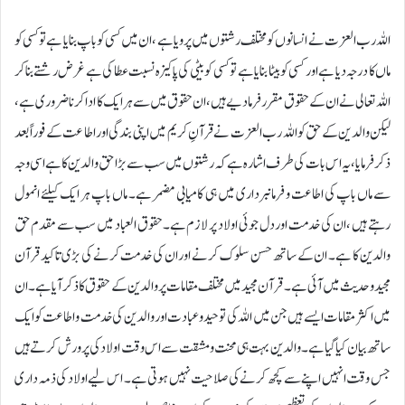
اللہ رب العزت نے انسانوں کو مختلف رشتوں میں پرویا ہے ،ان میں کسی کو باپ بنایا ہے تو کسی کو
ماں کا درجہ دیا ہے اور کسی کوبیٹا بنایا ہے تو کسی کو بیٹی کی پاکیزہ نسبت عطا کی ہے غرض ر شتے بناکر
اللہ تعالی نے ان کے حقوق مقر ر فرمادیے ہیں ، ان حقوق میں سے ہر ایک کا ادا کر نا ضروری ہے ،
لیکن والد ین کے حق کو اللہ رب العزت نے قرآنِ کریم میں اپنی بندگی اورا طا عت کے فوراً بعد
ذکر فرمایا ، یہ اس بات کی طرف اشا رہ ہے کہ رشتوں میں سب سے بڑا حق والدین کا ہے اسی وجہ
سے ماں باپ کی اطاعت و فرمانبرداری میں ہی کامیابی مضمر ہے۔ ماں باپ ہر ایک کیلئے انمول
رہتے ہیں ، ان کی خدمت اور دل جوئی اولاد پر لازم ہے۔حقوق العباد میں سب سے مقدم حق
والدین کا ہے۔ ان کے ساتھ حسن سلوک کرنے اوران کی خدمت کرنے کی بڑی تاکید قرآن
مجید وحدیث میں آئی ہے۔ قرآن مجید میں مختلف مقامات پر والدین کے حقوق کاذکر آیا ہے۔ان
میں اکثر مقامات ایسے ہیں جن میں اللہ کی توحید وعبادت اوروالدین کی خدمت واطاعت کوایک
ساتھ بیان کیاگیا ہے۔ والدین بہت ہی محنت ومشقت سے اس وقت اولاد کی پرورش کرتے ہیں
جس وقت انہیں اپنے سے کچھ کرنے کی صلاحیت نہیں ہوتی ہے۔ اس لیے اولاد کی ذمہ داری