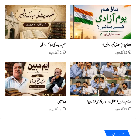
بتاؤ ہم یوم آزادی کیسے منائیں؟
علمِ حدیث کی مبارک زنجیر
12 گھنٹے ago
12 گھنٹے ago
جو کام وہ کریں تو مشکل اور دوسرا کریں تو آسان !
ایم مبین
12 گھنٹے ago
13 گھنٹے ago
جواب دیں