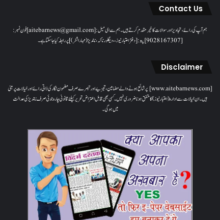
Contact Us
ہم آپ کی رائے، تجاویز اور سوالات کا خیرمقدم کرتے ہیں۔ ہم سےای میل: [aitebarnews@gmail.com]فون نمبر:
[9028167307]پتہ: [دفتر اعتبار نیوز، ، دیگلور ناکہ، ناندیڑ(مہاراشٹر) ] پر رابطہ کیا جاسکتا ہے۔
Disclaimer
[www.aitebarnews.com] پر شائع ہونے والے مضامین، تجزیے اور تبصرے صرف مضمون نگار کی ذاتی رائے اور خیالات پر مبنی
ہیں۔ ان خیالات سے ادارہ (اعتبار نیوز) کا متفق ہونا ضروری نہیں۔ کسی بھی قابل اعتراض تحریر کیلئے قانونی چارہ جوئی صرف ناندیڑ کی عدالت
میں ہوگی۔