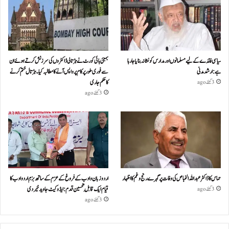
سیاسی فائدے کے لیے مسلمانوں اور مدارس کو نشانہ بنایا جا رہا
بمبئی ہائی کورٹ نے ہڑتالی ڈاکٹروں کی سرزنش کرتے ہوئے ان
ہے: ارشد مدنی
سے فوری طور پر کام پر واپس آنے کا مطالبہ کیا۔ہڑتال ختم کرنے
کا حکم جاری
3 گھنٹے ago
3 گھنٹے ago
حماس کا ڈاکٹر عبداللہ الخباص کی وفات پر گہرے رنج وغم کااظہار
اردو زبان و ادب کے فروغ کے عزم کے ساتھ بزمِ اردو ادب کا
قیام ایک قابلِ تحسین قدم : ایڈوکیٹ جاوید خیردی
3 گھنٹے ago
3 گھنٹے ago