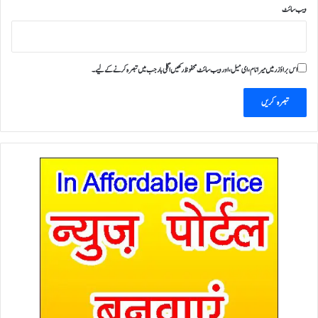
ویب‌ سائٹ
اس براؤزر میں میرا نام، ای میل، اور ویب سائٹ محفوظ رکھیں اگلی بار جب میں تبصرہ کرنے کےلیے۔