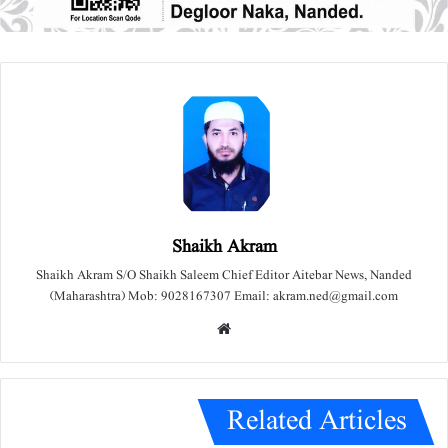
Shaikh Akram
Shaikh Akram S/O Shaikh Saleem Chief Editor Aitebar News, Nanded
(Maharashtra) Mob: 9028167307 Email: akram.ned@gmail.com
We
bsit
e
Related Articles