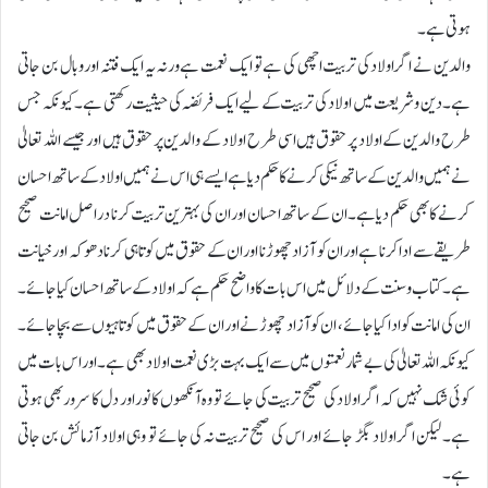
ہوتی ہے۔
والدین نے اگراولاد کی تربیت اچھی کی ہے تو ایک نعمت ہے ورنہ یہ ایک فتنہ اور وبال بن جاتی
ہے۔ دین وشریعت میں اولاد کی تربیت کے لیے ایک فریضہ کی حیثیت رکھتی ہے۔ کیونکہ جس
طرح والدین کے اولاد پر حقوق ہیں اسی طرح اولاد کے والدین پر حقوق ہیں اور جیسے اللہ تعالیٰ
نے ہمیں والدین کے ساتھ نیکی کرنے کا حکم دیا ہے ایسے ہی اس نے ہمیں اولادکے ساتھ احسان
کرنے کا بھی حکم دیا ہے۔ان کے ساتھ احسان اور ان کی بہترین تربیت کرنا دراصل امانت صحیح
طریقے سے ادا کرنا ہے اوران کو آزاد چھوڑنا اور ان کے حقوق میں کوتاہی کرنا دھوکہ اور خیانت
ہے۔ کتاب وسنت کے دلائل میں اس بات کا واضح حکم ہے کہ اولاد کے ساتھ احسان کیا جائے۔
ان کی امانت کوادا کیا جائے ، ان کوآزاد چھوڑنے اوران کے حقوق میں کوتاہیوں سے بچا جائے۔
کیونکہ اللہ تعالیٰ کی بے شمار نعمتوں میں سے ایک بہت بڑی نعمت اولاد بھی ہے۔ اور اس بات میں
کوئی شک نہیں کہ اگر اولاد کی صحیح تربیت کی جائے تو وہ آنکھوں کا نور اور دل کا سرور بھی ہوتی
ہے۔ لیکن اگر اولاد بگڑ جائے اور اس کی صحیح تربیت نہ کی جائے تو وہی اولاد آزمائش بن جاتی
ہے۔