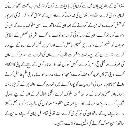
لہٰذاجن کے والدین یا ان میں سے کوئی ایک باحیات ہے تو ان کو اللہ کی نایاب نعمت سمجھ کر ان کی
فرمانبرداری کرے، جتنا ہوسکے ان کی خدمت کرے اور ان کے حقوق کو ادا کرنے کی بھرپور
کوشش کرے۔والدین کے گزرنے کے بعد ان کے ساتھ اب حسن سلوک یہ ہے کہ ان کی
وصیت کو نافذ کرے، ان کے ذمہ کوئی قرضہ ہو تو اسے ادا کرے، شرعی حصص کے مطابق
میراث کو تقسیم کرے، خود دینی تعلیم حاصل کرے اور اس پر عمل کرے،ان کے لیے دعا
کرے، اللہ سے ان کے لیے رحمت و مغفرت طلب کرے ،ان کی طرف سے صدقہ کرے ، ان
کی طرف سے نفلی حج و عمرہ کرے ،کہیں کنواں کھدوائے یا لوگوں کے پینے کے پانی کا انتظام
کرے، دینی کتابیں خرید کر وقف کرے،مسجد بنوائے، مدرسہ بنوائے یا دینی علم حاصل کرنے
والے مہمانانِ رسول کی ضروریات کو پورا کرنے میں تعاون کرے،والدین کے قریبی رشتہ
داروں اور تعلق والوں کے ساتھ حسن سلوک کرے، نفلی اعمال کر کے ان کے لیے ایصالِ
ثواب کرے، اپنے علاقہ، ملک اور دنیا بھر میں مظلوم مسلمانوں کی حالتِ زار کو مد نظر رکھتے
ہوئے اپنے مال کے ساتھ ان کی خبرگیری کرے، اللہ تعالیٰ تمام اہلِ ایمان کو اپنے والدین کے
ساتھ حسنِ سلوک کرنے کی توفیق سے نوازے، آمین۔