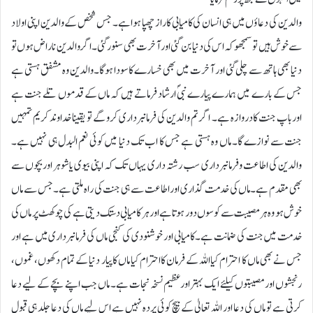
والدین کی دعاؤں میں ہی انسان کی کامیابی کاراز چھپا ہوا ہے۔ جس شخص کے والدین اپنی اولاد
سے خوش ہیں تو سمجھو کہ اس کی دنیا بن گئی اورآخرت بھی سنور گئی۔ اگروالدین ناراض ہوں تو
دنیا بھی ہاتھ سے چلی گئی اور آخرت میں بھی خسارے کاسودا ہوگا۔ والدین وہ مشفق ہستی ہے
جس کے بارے میں ہمارے پیارے نبیؐ ارشاد فرماتے ہیں کہ ماں کے قدموں تلے جنت ہے
اورباپ جنت کادروازہ ہے۔ اگر تم والدین کی فرمانبرداری کرو گے تو یقینا خداوند کریم تمہیں
جنت سے نوازے گا۔ ماں وہ ہستی ہے جس کا اب تک دنیا میں کوئی نعم البدل ہی نہیں ہے۔
والدین کی اطاعت وفرمانبرداری سب رشتہ داری یہاں تک کہ اپنی بیوی یاشوہر اوربچوں سے
بھی مقدم ہے۔ماں کی خدمت گذاری اور اطاعت سے ہی جنت کی راہ ملتی ہے۔ جس سے ماں
خوش ہو وہ ہر مصیبت سے کوسو ں دور ہوتا ہے اورہر کامیابی دستک دیتی ہے کی چوکھٹ پر ماں کی
خدمت میں جنت کی ضمانت ہے۔ کامیابی اور خوشنودی کی کنجی ماں کی فرمانبرداری میں ہے اور
جس نے بھی ماں کا احترام کیااللہ کے فرمان کااحترام کیا ماں کاپیار دنیا کے تمام دکھوں، غموں،
رنجشوں اورمصیبتوں کیلئے ایک بہتراورعظیم نسخہ نجات ہے۔ ماں جب اپنے بچے کے لیے دعا
کرتی ہے تو ماں کی دعا اور اللہ تعالیٰ کے بیچ کوئی پردہ نہیں ہے اس لیے ماں کی دعا جلد ہی قبول