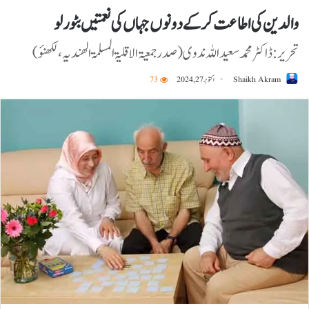
والدین کی اطاعت کرکے دونوں جہاں کی نعمتیں بٹور لو
تحریر: ڈاکٹر محمد سعید اللہ ندوی (صدرجمعیۃ الاقلیۃ المسلمۃ الھندیہ ،لکھنؤ)
Shaikh Akram
اکتوبر 27, 2024
73