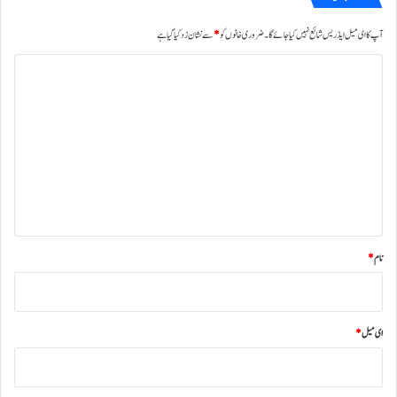
آپ کا ای میل ایڈریس شائع نہیں کیا جائے گا۔
ضروری خانوں کو
*
سے نشان زد کیا گیا ہے
ت
ب
ص
ر
ہ
*
نام
*
ای میل
*