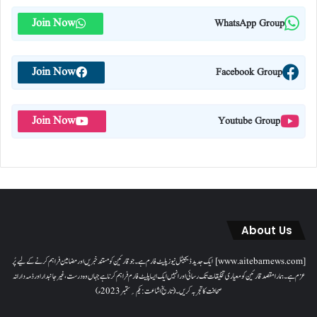
Join Now
WhatsApp Group
Join Now
Facebook Group
Join Now
Youtube Group
About Us
[www.aitebarnews.com] ایک جدید ڈیجیٹل نیوز پلیٹ فارم ہے۔ جو قارئین کو مستند خبریں اور مضامین فراہم کرنے کے لیے پُر
عزم ہے۔ ہمارا مقصدقارئین کو معیاری تخلیقات تک رسائی اور انہیں ایک ایسا پلیٹ فارم فراہم کرنا ہے جہاں وہ درست، غیر جانبدار اور ذمہ دارانہ
صحافت کا تجربہ کریں۔( تاریخ اشاعت : یکم؍ ستمبر 2023ء)