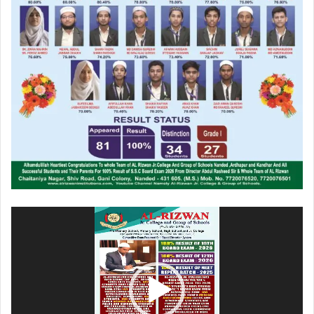
ویڈیو
پلیئر