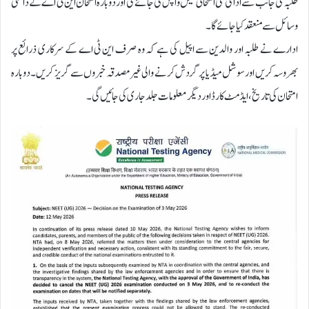
طلبہ کی جانب سے ادا کی گئی امتحانی فیس واپس کی جائے گی اور دوبارہ امتحان این ٹی اے کے داخلی
وسائل سے منعقد کیا جائے گا۔
ادارے نے طلبہ اور والدین سے اپیل کی ہے کہ وہ صرف این ٹی اے کے سرکاری ذرائع پر
بھروسہ کریں اور سوشل میڈیا پر گردش کرنے والی غیر مصدقہ خبروں سے گریز کریں۔ دوبارہ
امتحان کی تاریخ، ایڈمٹ کارڈ اور دیگر معلومات جلد جاری کی جائیں گی۔