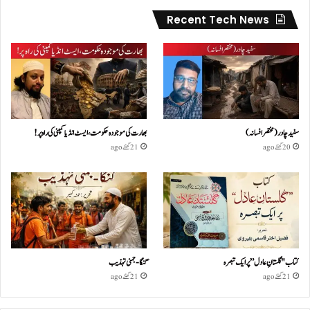
Recent Tech News
سفید چادر( مختصر افسانہ)
بھارت کی موجودہ حکومت،ایسٹ انڈیا کمپنی کی راہ پر!
20 گھنٹے ago
21 گھنٹے ago
کتاب "گلستانِ عادل” پر ایک تبصرہ
گنگا-جمنی تہذیب
21 گھنٹے ago
21 گھنٹے ago