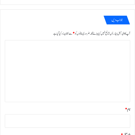
جواب دیں
آپ کا ای میل ایڈریس شائع نہیں کیا جائے گا۔
ضروری خانوں کو
*
سے نشان زد کیا گیا ہے
ت
ب
ص
ر
ہ
*
نام
*