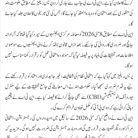
کرنے کا اعلان کیا ہے۔ این ٹی اے کی جانب سے جاری کردہ پریس ریلیز کے مطابق حکومت ہند
کی منظوری کے بعد امتحان کو دوبارہ منعقد کیا جائے گا، جس کی نئی تاریخوں کا اعلان جلد کیا جائے
گا۔
این ٹی اے کے مطابق 8 مئی 2026 کو معاملہ مرکزی ایجنسیوں کے سپرد کیا گیا تھا تاکہ آزادانہ
جانچ اور ضروری کارروائی کی جا سکے۔ بعد ازاں قانون نافذ کرنے والی ایجنسیوں سے موصولہ
اطلاعات اور تحقیقات کی بنیاد پر یہ فیصلہ لیا گیا کہ موجودہ امتحانی عمل کو برقرار رکھنا مناسب نہیں
ہوگا۔
پریس ریلیز میں کہا گیا ہے کہ امتحانی نظام کی شفافیت، غیر جانبداری اور اعتماد کو برقرار رکھنے کے
لیے یہ قدم ضروری سمجھا گیا۔ حکومت ہند نے اس معاملے کی جامع تحقیقات کے لیے سنٹرل
بیورو آف انویسٹیگیشن (CBI) سے بھی جانچ کرانے کا فیصلہ کیا ہے۔ این ٹی اے نے یقین
دہانی کرائی ہے کہ وہ سی بی آئی کو مکمل تعاون فراہم کرے گی۔
این ٹی اے نے واضح کیا کہ مئی 2026 کے سائیکل میں امیدواروں کی رجسٹریشن، امتحانی
مراکز اور دیگر تفصیلات برقرار رہیں گی اور دوبارہ رجسٹریشن کی ضرورت نہیں ہوگی۔ مزید یہ کہ