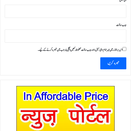
ای میل
*
ویب‌ سائٹ
اس براؤزر میں میرا نام، ای میل، اور ویب سائٹ محفوظ رکھیں اگلی بار جب میں تبصرہ کرنے کےلیے۔