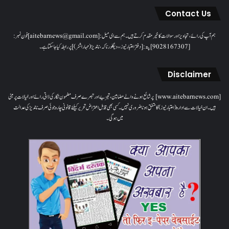
Contact Us
ہم آپ کی رائے، تجاویز اور سوالات کا خیرمقدم کرتے ہیں۔ ہم سےای میل: [aitebarnews@gmail.com]فون نمبر:
[9028167307]پتہ: [دفتر اعتبار نیوز، ، دیگلور ناکہ، ناندیڑ(مہاراشٹر) ] پر رابطہ کیا جاسکتا ہے۔
Disclaimer
[www.aitebarnews.com] پر شائع ہونے والے مضامین، تجزیے اور تبصرے صرف مضمون نگار کی ذاتی رائے اور خیالات پر مبنی
ہیں۔ ان خیالات سے ادارہ (اعتبار نیوز) کا متفق ہونا ضروری نہیں۔ کسی بھی قابل اعتراض تحریر کیلئے قانونی چارہ جوئی صرف ناندیڑ کی عدالت
میں ہوگی۔