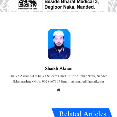
Shaikh Akram
Shaikh Akram S/O Shaikh Saleem Chief Editor Aitebar News, Nanded
(Maharashtra) Mob: 9028167307 Email: akram.ned@gmail.com
We
bsit
e
Related Articles