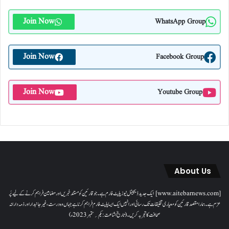
Join Now
WhatsApp Group
Join Now
Facebook Group
Join Now
Youtube Group
About Us
[www.aitebarnews.com] ایک جدید ڈیجیٹل نیوز پلیٹ فارم ہے۔ جو قارئین کو مستند خبریں اور مضامین فراہم کرنے کے لیے پُر
عزم ہے۔ ہمارا مقصدقارئین کو معیاری تخلیقات تک رسائی اور انہیں ایک ایسا پلیٹ فارم فراہم کرنا ہے جہاں وہ درست، غیر جانبدار اور ذمہ دارانہ
صحافت کا تجربہ کریں۔( تاریخ اشاعت : یکم؍ ستمبر 2023ء)