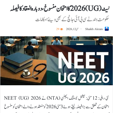
نیٹ (UG) 2026 کا امتحان منسوخ، دوبارہ انعقاد کا فیصلہ
حکومت ہند نے سی بی آئی جانچ کے بھی دیئے احکامات
Shaikh Akram
مئی 12, 2026
29
نئی دہلی: 12 مئی: نیشنل ٹیسٹنگ ایجنسی (NTA) نے NEET (UG) 2026
امتحان کے تعلق سے بڑا فیصلہ لیتے ہوئے 3 مئی 2026 کو منعقد ہونے والے امتحان کو منسوخ