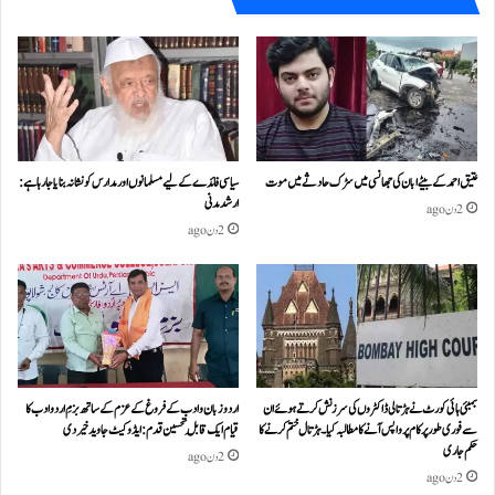
عتیق احمد کے بیٹے ابان کی جھانسی میں سڑک حادثے میں موت
سیاسی فائدے کے لیے مسلمانوں اور مدارس کو نشانہ بنایا جا رہا ہے:
ارشد مدنی
2 دن ago
2 دن ago
بمبئی ہائی کورٹ نے ہڑتالی ڈاکٹروں کی سرزنش کرتے ہوئے ان
اردو زبان و ادب کے فروغ کے عزم کے ساتھ بزمِ اردو ادب کا
سے فوری طور پر کام پر واپس آنے کا مطالبہ کیا۔ہڑتال ختم کرنے کا
قیام ایک قابلِ تحسین قدم : ایڈوکیٹ جاوید خیردی
حکم جاری
2 دن ago
2 دن ago