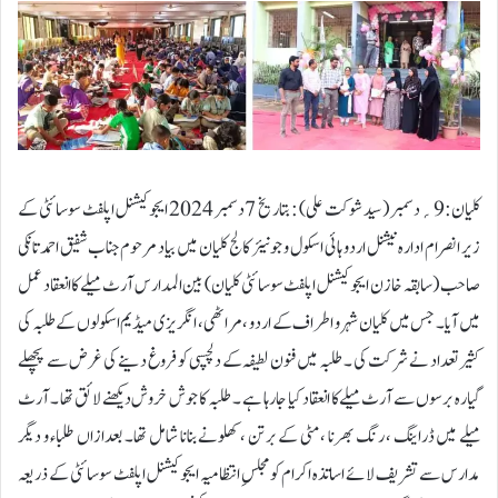
کلیان:9؍دسمبر ( سید شوکت علی) : بتاریخ 7دسمبر 2024 ایجوکیشنل اپلفٹ سوسائٹی کے
زیر انصرام ادارہ نیشنل اردو ہائی اسکول و جونیئر کالج کلیان میں بیاد مرحوم جناب شفیق احمد تانکی
صاحب ( سابقہ خازن ایجوکیشنل اپلفٹ سوسائٹی کلیان) بین المدارس آرٹ میلے کا انعقاد عمل
میں آیا ۔ جس میں کلیان شہر و اطراف کے اردو ،مراٹھی ، انگریزی میڈیم اسکولوں کے طلبہ کی
کثیر تعداد نے شرکت کی ۔ طلبہ میں فنون لطیفہ کے دلچسپی کو فروغ دینے کی غرض سے پچھلے
گیارہ برسوں سے آرٹ میلے کا انعقاد کیا جارہا ہے ۔ طلبہ کا جوش خروش دیکھنے لائق تھا ۔ آرٹ
میلے میں ڈراینگ ، رنگ بھرنا ، مٹی کے برتن ، کھلونے بنانا شامل تھا۔ بعدازاں طلباء و دیگر
مدارس سے تشریف لائے اساتذہ اکرام کو مجلسِ انتظامیہ ایجوکیشنل اپلفٹ سوسائٹی کے ذریعہ