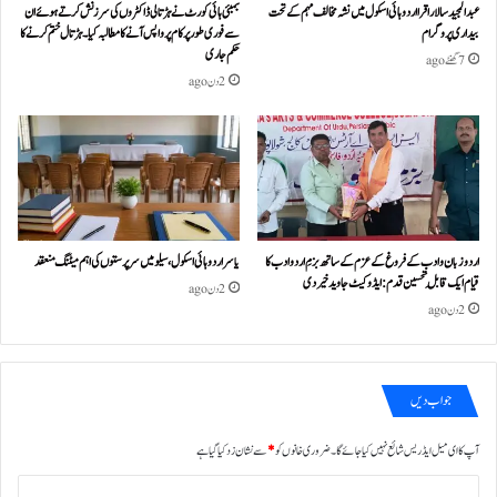
عبدالمجید سالار اقرا اردو ہائی اسکول میں نشہ مخالف مہم کے تحت
بمبئی ہائی کورٹ نے ہڑتالی ڈاکٹروں کی سرزنش کرتے ہوئے ان
بیداری پروگرام
سے فوری طور پر کام پر واپس آنے کا مطالبہ کیا۔ہڑتال ختم کرنے کا
حکم جاری
7 گھنٹے ago
2 دن ago
اردو زبان و ادب کے فروغ کے عزم کے ساتھ بزمِ اردو ادب کا
یاسر اردو ہائی اسکول، سیلو میں سرپرستوں کی اہم میٹنگ منعقد
قیام ایک قابلِ تحسین قدم : ایڈوکیٹ جاوید خیردی
2 دن ago
2 دن ago
جواب دیں
آپ کا ای میل ایڈریس شائع نہیں کیا جائے گا۔
ضروری خانوں کو
*
سے نشان زد کیا گیا ہے
ت