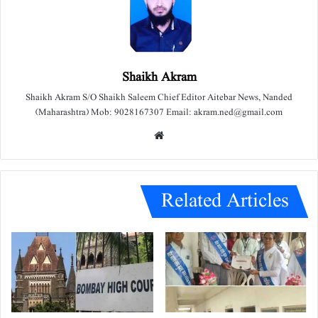
Shaikh Akram
Shaikh Akram S/O Shaikh Saleem Chief Editor Aitebar News, Nanded
(Maharashtra) Mob: 9028167307 Email: akram.ned@gmail.com
We
bsit
e
Related Articles