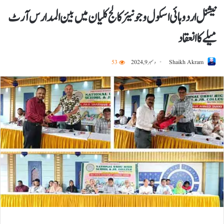
نیشنل اردو ہائی اسکول و جونیئر کالج کلیان میں بین المدارس آرٹ
میلے کا انعقاد
Shaikh Akram
دسمبر 9, 2024
53