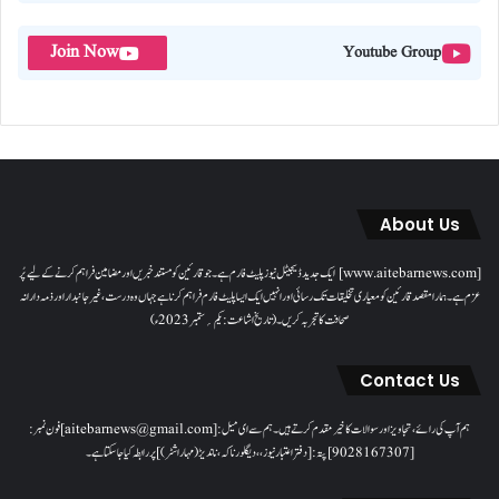
Join Now
Youtube Group
About Us
[www.aitebarnews.com] ایک جدید ڈیجیٹل نیوز پلیٹ فارم ہے۔ جو قارئین کو مستند خبریں اور مضامین فراہم کرنے کے لیے پُر
عزم ہے۔ ہمارا مقصدقارئین کو معیاری تخلیقات تک رسائی اور انہیں ایک ایسا پلیٹ فارم فراہم کرنا ہے جہاں وہ درست، غیر جانبدار اور ذمہ دارانہ
صحافت کا تجربہ کریں۔( تاریخ اشاعت : یکم؍ ستمبر 2023ء)
Contact Us
ہم آپ کی رائے، تجاویز اور سوالات کا خیرمقدم کرتے ہیں۔ ہم سےای میل: [aitebarnews@gmail.com]فون نمبر:
[9028167307]پتہ: [دفتر اعتبار نیوز، ، دیگلور ناکہ، ناندیڑ(مہاراشٹر) ] پر رابطہ کیا جاسکتا ہے۔