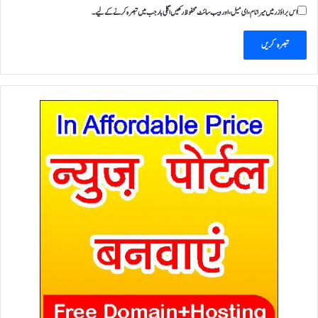
اس براؤزر میں میرا نام، ای میل، اور ویب سائٹ محفوظ رکھیں اگلی بار جب میں تبصرہ کرنے کےلیے۔