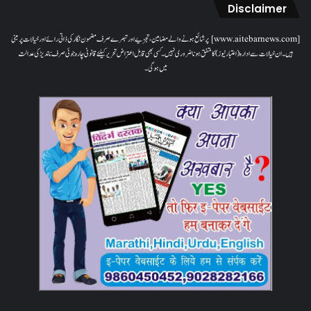
Disclaimer
[www.aitebarnews.com] پر شائع ہونے والے مضامین، تجزیے اور تبصرے صرف مضمون نگار کی ذاتی رائے اور خیالات پر مبنی
ہیں۔ ان خیالات سے ادارہ (اعتبار نیوز) کا متفق ہونا ضروری نہیں۔ کسی بھی قابل اعتراض تحریر کیلئے قانونی چارہ جوئی صرف ناندیڑ کی عدالت
میں ہوگی۔