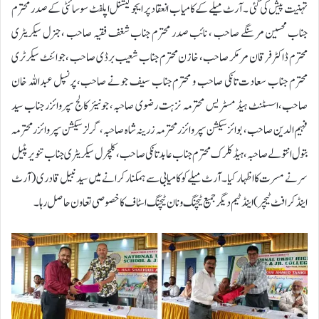
تہنیت پیش کی گئی ۔ آرٹ میلے کے کامیاب انعقاد پر ایجوکیشنل اپلفٹ سوسائٹی کے صدر محترم
جناب محسین مرسنگے صاحب ، نائب صدر محترم جناب شغف فقیہ صاحب ، جنرل سیکریٹری
محترم ڈاکٹر فرقان مرمکر صاحب ، خازن محترم جناب شعیب برڈی صاحب ، جوائنٹ سیکرٹری
محترم جناب سعادت تانکی صاحب و محترم جناب سیف جونے صاحب، پرنسپل عبداللہ خان
صاحب،اسسٹنٹ ہیڈ مسٹریس محترمہ نزہت رضوی صاحبہ، جونیئر کالج سپروائزر جناب سید
فہیم الدین صاحب ، بوائز سیکشن سپروائزر محترمہ زرینہ شاہ صاحبہ ، گرلز سیکشن سپروائزر محترمہ
بتول انتولے صاحبہ ، ہیڈ کلرک محترم جناب عابد تانکی صاحب ، کلچرل سیکریٹری جناب تنویر پٹیل
سر نے مسرت کا اظہار کیا ۔ آرٹ میلے کو کامیابی سے ہمکنار کرانے میں سید نبیل قادری ( آرٹ
اینڈ کرافٹ ٹیچر) اینڈ ٹیم دیگر جمیع ٹیچنگ و نان ٹیچنگ اسٹاف کا خصوصی تعاون حاصل رہا ۔