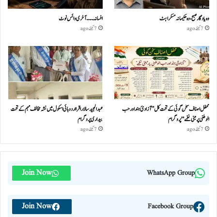
وہ یادگار صبح، وہ حکیمانہ مسکراہٹ
افسانہ۔۔۔آخری وائس نوٹ
7 گھنٹے ago
7 گھنٹے ago
محفل اصناف سخن گوئی کے تحت کل ”آزادئ ہند اور حب
عبدالمجید سالار اقرا اردو ہائی اسکول میں نشہ مخالف مہم کے تحت
الوطنی پر مبنی نغمے“پروگرام
بیداری پروگرام
7 گھنٹے ago
7 گھنٹے ago
Join Now
WhatsApp Group
Join Now
Facebook Group