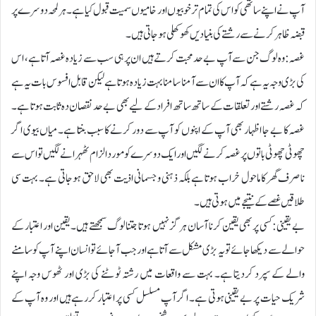
آپ نے اپنے ساتھی کو اس کی تمام ترخوبیوں اور خامیوں سمیت قبول کیا ہے۔ ہر لمحہ دوسرے پر
قبضہ ظاہر کرنے سے رشتے کی بنیادیں کھوکھلی ہوجاتی ہیں۔
غصہ:وہ لوگ جن سے آپ بے حد محبت کرتے ہیں ان پر ہی سب سے زیادہ غصہ آتا ہے، اس
کی بڑی وجہ یہ ہے کہ آپ کا ان سے آمنا سامنا بہت زیادہ ہوتا ہے لیکن قابل افسوس بات یہ ہے
کہ غصہ رشتے اور تعلقات کے ساتھ ساتھ افراد کے لیے بھی بے حد نقصان دہ ثابت ہوتا ہے۔
غصہ کا بے جا اظہار بھی آپ کے اپنوں کو آپ سے دور کرنے کا سبب بنتا ہے۔ میاں بیوی اگر
چھوٹی چھوٹی باتوں پر غصہ کرنے لگیں اور ایک دوسرے کو مورد الزام ٹھہرانے لگیں تو اس سے
ناصرف گھر کا ماحول خراب ہوتا ہے بلکہ ذہنی و جسمانی اذیت بھی لاحق ہوجاتی ہے۔ بہت سی
طلاقیں غصے کے نتیجے میں ہوتی ہیں۔
بے یقینی:کسی پر بھی یقین کرنا آسان ہرگز نہیں ہوتا جتنا لوگ سمجھتے ہیں۔ یقین اور اعتبار کے
حوالے سے دیکھا جائے تو یہ بڑی مشکل سے آتا ہے اور جب آجائے تو انسان اپنے آپ کوسامنے
والے کے سپرد کردیتا ہے۔ بہت سے واقعات میں رشتہ ٹوٹنے کی بڑی اور ٹھوس وجہ اپنے
شریک حیات پر بے یقینی ہوتی ہے۔ اگر آپ مسلسل کسی پر اعتبار کررہے ہیں اور وہ آپ کے