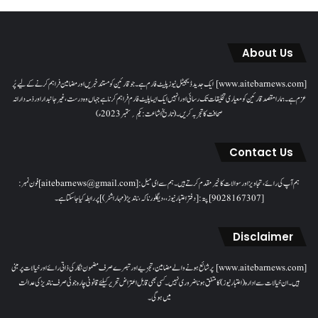
About Us
[www.aitebarnews.com] ایک جدید ڈیجیٹل نیوز پلیٹ فارم ہے۔ جو قارئین کو مستند خبریں اور مضامین فراہم کرنے کے لیے پُر
عزم ہے۔ ہمارا مقصدقارئین کو معیاری تخلیقات تک رسائی اور انہیں ایک ایسا پلیٹ فارم فراہم کرنا ہے جہاں وہ درست، غیر جانبدار اور ذمہ دارانہ
صحافت کا تجربہ کریں۔( تاریخ اشاعت : یکم؍ ستمبر 2023ء)
Contact Us
ہم آپ کی رائے، تجاویز اور سوالات کا خیرمقدم کرتے ہیں۔ ہم سےای میل: [aitebarnews@gmail.com]فون نمبر:
[9028167307]پتہ: [دفتر اعتبار نیوز، ، دیگلور ناکہ، ناندیڑ(مہاراشٹر) ] پر رابطہ کیا جاسکتا ہے۔
Disclaimer
[www.aitebarnews.com] پر شائع ہونے والے مضامین، تجزیے اور تبصرے صرف مضمون نگار کی ذاتی رائے اور خیالات پر مبنی
ہیں۔ ان خیالات سے ادارہ (اعتبار نیوز) کا متفق ہونا ضروری نہیں۔ کسی بھی قابل اعتراض تحریر کیلئے قانونی چارہ جوئی صرف ناندیڑ کی عدالت
میں ہوگی۔