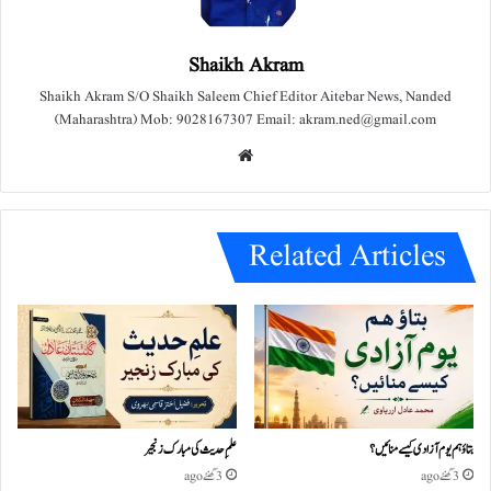
Shaikh Akram
Shaikh Akram S/O Shaikh Saleem Chief Editor Aitebar News, Nanded
(Maharashtra) Mob: 9028167307 Email: akram.ned@gmail.com
We
bsit
e
Related Articles
بتاؤ ہم یوم آزادی کیسے منائیں؟
علمِ حدیث کی مبارک زنجیر
3 گھنٹے ago
3 گھنٹے ago