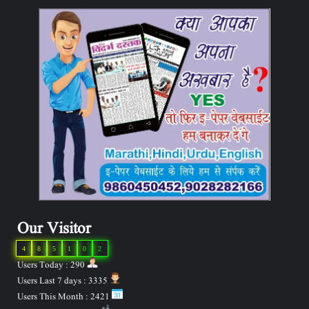
Our Visitor
4
8
5
1
0
2
Users Today : 290
Users Last 7 days : 3335
Users This Month : 2421