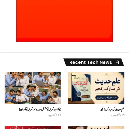
Recent Tech News
علمِ حدیث کی مبارک زنجیر
جو کام وہ کریں تو مشکل اور دوسرا کریں تو آسان !
3 گھنٹے ago
3 گھنٹے ago