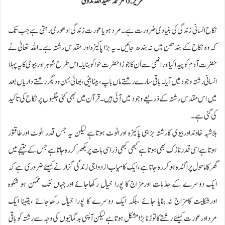
تحریر:ڈاکٹر محمد سعید اللہ ندوی
نکاح انسانی زندگی کی بنیادی ضرورت ہے۔ مرد ہو یا عورت زندگی ادھوری رہتی ہے جب تک
کہ وہ نکاح کے بندھن میں نہ بندھ جائیں۔ یہ بڑا پاکیزہ اور مقدس رشتہ ہے۔ اللہ تعالیٰ نے
حضرت آدم کو پیداکیا اور انھی سے اُن کا جوڑا حضرت حوا کو بنایا۔ اس طرح شوہر اور بیوی کا یہ پہلا
انسانی رشتہ وجود میں آیا۔ باقی سارے رشتے ماں باپ، بیٹابیٹی، بھائی بہن و دیگر رشتے داریاں بعد
میں اس مقدس رشتہ کے ذریعے وجود میں آئی ہیں۔قرآن میں بھی کئی جگہوں پر نکاح کی تاکید
کی گئی ہے۔
بلاشبہ خاونداوربیوی کارشتہ بڑاہی پاکیزہ اوراٹوٹ ہوتاہے لیکن یہ جس قدر اٹوٹ اورطاقتور
ہوتاہے اسی قدر نازک بھی ہوتاہے کبھی کبھی ذراسی بات پر بکھر کر رہ جاتاہے جس کے نتیجے میں
گھرکاماحول پراگندہ ہوکر رہ جاتاہے ،ایک کامیاب ازدواجی زندگی گزارنے کیلئے ضروری ہے کہ
ایک دوسرے کے جذبات اورمزاج کا پورا خیال رکھاجائے اورجہاں تک ممکن ہو شکوہ
اورشکایت کامزاج نہ بنایا جائے ،بلکہ ایک دوسرے کا پورا خیال رکھاجائے ،یقینا ایک
مرداورعورت کیلئے رشتے کاتوڑنا بڑامشکل ہوتاہے لیکن آپسی بدگمانیوں کی وجہ سے رشتہ کو باقی