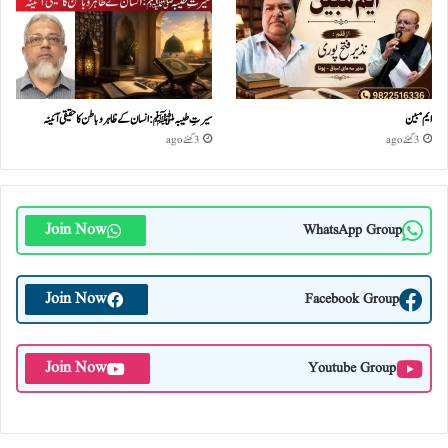
ایم مبین
سیرتِ طیبہﷺ: انسان کے ظاہر و باطن کا حقیقی آئینہ
3 گھنٹے ago
3 گھنٹے ago
Join Now
WhatsApp Group
Join Now
Facebook Group
Join Now
Youtube Group