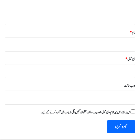
ہ
*
نام
*
ای میل
*
ویب‌ سائٹ
اس براؤزر میں میرا نام، ای میل، اور ویب سائٹ محفوظ رکھیں اگلی بار جب میں تبصرہ کرنے کےلیے۔