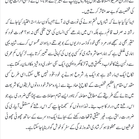
کے دوران گھریلو اختلافات ہوں یاپھر ماں یاباپ کے بغیر بڑے ہونا،اس کے ذہنی اثرات بچوں
کی شخصیت کو بے حد متاثر کرتے ہیں۔
ایسا کیا کیا جائے کہ شادیاں ختم ہونے کی نوبت ہی نہ آئے؟ایساکون ساراستہ اختیار کیاجائے کہ
رشتہ نہ صرف قائم رہے بلکہ اس میں بندھے کسی انسان کی حق تلفی بھی نہ ہو؟ عورت خود کو
حقیر بھی نہ سمجھے اور مرد بھی خود کو ذمہ داریوں کے بوجھ تلے دبا ہوا نہ محسوس کرے۔شاید یہی
ہماری غلطی ہے کہ ہمارا معاشرہ شادی کو کسی پریوں کی کہانی سے تعبیر کرتا ہے۔ لڑکیاں کم عمری
سے دلہن بننے کا خواب دیکھتی ہیں تو لڑکا گھر واپسی پر ایک سجی سنوری دوشیزہ کا ارمان رکھتا ہے۔
نکاح ایک ایسا رشتہ ہے جو ایک بار شروع ہونے پر خودبخود نہیں چل سکتا۔اسی طرح کسی
مقدس مقام یا عظیم شخصیت کے نکاح پڑھادینے سے زیادہ مؤثرخود دونوں فریقوں کا شریعت
میں بتائے گئے طریقے کے مطابق معاملہ کرنا اور ایسے تمام معاملات سے بچنا بھی ضروری ہے جو
اس رشتے میں درار کا سبب بنے ۔لہٰذا دونوں کو سمجھنا چاہیے کہ اس رشتے کو مستقل آبیاری کی
ضرورت رہتی ہے۔غیر حقیقی توقعات رکھنے کے بجائے ایک دوسرے کے ساتھ چھوٹی چھوٹی
خوشیوں سے محظوظ ہو کر شادی شدہ زندگی کے سفر کو خوش گوار بنایا جا سکتا ہے۔