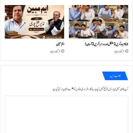
جو کام وہ کریں تو مشکل اور دوسرا کریں تو آسان !
ایم مبین
3 گھنٹے ago
3 گھنٹے ago
جواب دیں
آپ کا ای میل ایڈریس شائع نہیں کیا جائے گا۔
ضروری خانوں کو
*
سے نشان زد کیا گیا ہے
ت
ب
ص
ر