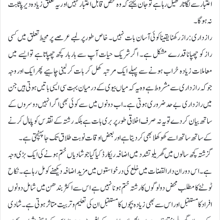
اعتبار سے لگاتار کھیل رہا ہے تو جان لیجئے کہ وہ شخص قابل اعتبار نہیں اور یہ تعلق زیادہ دیرپا ثابت
نہ ہوگا۔
رازداری:راز رکھنا یقیناکوئی آسان بات نہیں۔ خاص طور پر لمبے عرصے پر محیط تعلق میں کسی
راز کو چھپانا قدرے مشکل ہے۔ اگر شریک حیات آپ سے باربار کچھ چھپاتاہے تو ایسے میں
معاملات زیادہ خراب ہونے سے پہلے ایک مرتبہ کھل کر بات کرلینی چاہیے پھر ایک اور وجہ
جوکہ رازداری سے مشروط ہے وہ یہ کہ میاں بیوی کے درمیان بہت سی ایسی باتیں ہوتی ہیں جن
میں رازداری بے حد ضروری ہوتی ہے۔ اب دونوں میں سے کوئی بھی اگر انہیں دوسروں کے
ساتھ بیان کردے تو یہ نہ صرف اخلاقی طور پر بری بات ہے بلکہ رشتہ کے تقدس کو پامال کرنے
کے ساتھ ساتھ اسے کھوکھلا بھی کردیتا ہے اور بعض اوقات نوبت طلاق تک جاپہنچتی ہے۔
گزشتہ کچھ سالوں میں گھریلو تشدد میں اضافہ ریکارڈ کیا گیا جو شادیاں ختم ہونے کی ایک بڑی وجہ
ہے۔ اس دوران دارالقضات میں خلع کی درخواستوں میں مزید اضافہ دیکھنے کو مل رہاہے۔ نکاح
ٹوٹنے کا مطلب محض دو لوگوں کارشتہ ختم ہونا نہیں ہے اس سے اکثر بندھن میں شامل دونوں
افراد کا مستقبل اور اس سے بھی زیادہ بچوں کا مستقبل ان کی تعلیم وتربیت متاثرہوتی ہے۔شادی