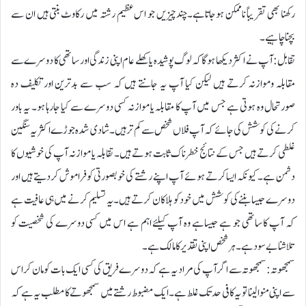
رکھنا بھی تقریباً ناممکن ہوجاتاہے۔چندچیزیں جو اس عظیم رشتہ میں رکاوٹ بنتی ہیں ان سے
بچناچاہیے۔
تقابل:آپ نے اکثر دیکھا ہوگا کہ لوگ پوشیدہ یا کھلے عام اپنی زندگی اور ساتھی کا دوسرے سے
مقابلہ وموازنہ کرتے ہیں لیکن کیا آپ یہ جانتے ہیں کہ سب سے بدترین اور تکلیف دہ
صورتحال وہ ہوتی ہے جس میں آپ کا مقابلہ یا موازنہ کسی دوسرے سے کیا جارہا ہو۔ یہ باور
کرنے کی کوشش کی جائے کہ آپ فلاں شخص سے کم تر ہیں۔ شادی شدہ جوڑے اکثر یہ سنگین
غلطی کرتے ہیں جس کے نتائج خطرناک ثابت ہوتے ہیں۔ تقابلہ یا موازنہ آپ کی خوشیوں کا
دشمن ہے۔ کیونکہ ایسا کرتے ہوئے آپ اپنے رشتے کی خوبصورتی کو فراموش کردیتے ہیں اور
دوسرے جیسا بننے کی کوشش میں خود کو ہلاکان کرتے ہیں۔ یہ تسلیم کرنے میں ہی عافیت ہے
کہ آپ کا ساتھی جو ہے جیساہے وہ آپ کیلئے اہم ہے اس میں کسی دوسرے کی شخصیت کو
تلاشنابے سودہے۔ہرشخص اپنی تقدیر کا مالک ہے۔
سمجھوتہ:سمجھوتہ سے اگر آپ کی مراد یہ ہے کہ دوسرے فریق کی کسی ایک بات کو مان کر اس
سے اپنی منوالینا تو یہ کافی حد تک غلط ہے۔ ایک مضبوط رشتے میں سمجھوتے کا مطلب یہ ہے کہ