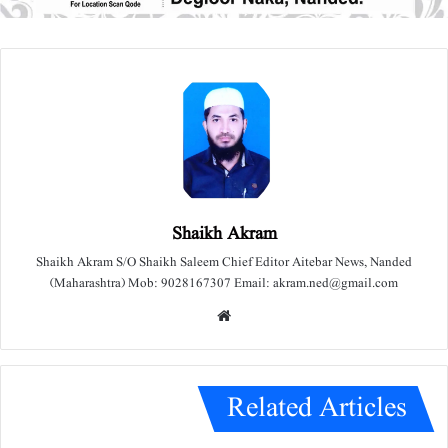
Shaikh Akram
Shaikh Akram S/O Shaikh Saleem Chief Editor Aitebar News, Nanded
(Maharashtra) Mob: 9028167307 Email: akram.ned@gmail.com
We
bsit
e
Related Articles