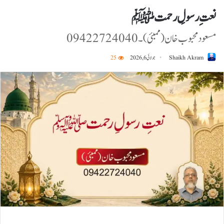
نعتِ رسولِ رحمتﷺ
مسعود محبوب خان (ممبئی)۔09422724040
Shaikh Akram
جولائی 6, 2026
25