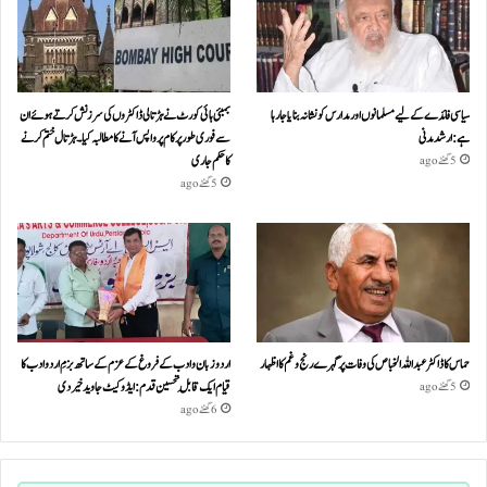
سیاسی فائدے کے لیے مسلمانوں اور مدارس کو نشانہ بنایا جا رہا
بمبئی ہائی کورٹ نے ہڑتالی ڈاکٹروں کی سرزنش کرتے ہوئے ان
ہے: ارشد مدنی
سے فوری طور پر کام پر واپس آنے کا مطالبہ کیا۔ہڑتال ختم کرنے
کا حکم جاری
5 گھنٹے ago
5 گھنٹے ago
حماس کا ڈاکٹر عبداللہ الخباص کی وفات پر گہرے رنج وغم کااظہار
اردو زبان و ادب کے فروغ کے عزم کے ساتھ بزمِ اردو ادب کا
قیام ایک قابلِ تحسین قدم : ایڈوکیٹ جاوید خیردی
5 گھنٹے ago
6 گھنٹے ago