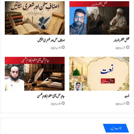
نقش مختصر افسانہ
اصنافِ سخن اور شعری ہیئتیں
3 دن ago
4 دن ago
نعت
جامِ سخن یعنی منظوم کلامِ شمسی
5 دن ago
6 دن ago
جواب دیں