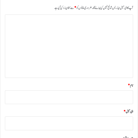
آپ کا ای میل ایڈریس شائع نہیں کیا جائے گا۔
ضروری خانوں کو
*
سے نشان زد کیا گیا ہے
ت
ب
ص
ر
ہ
*
نام
*
ای میل
*
ویب‌ سائٹ