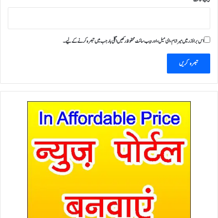
اس براؤزر میں میرا نام، ای میل، اور ویب سائٹ محفوظ رکھیں اگلی بار جب میں تبصرہ کرنے کےلیے۔