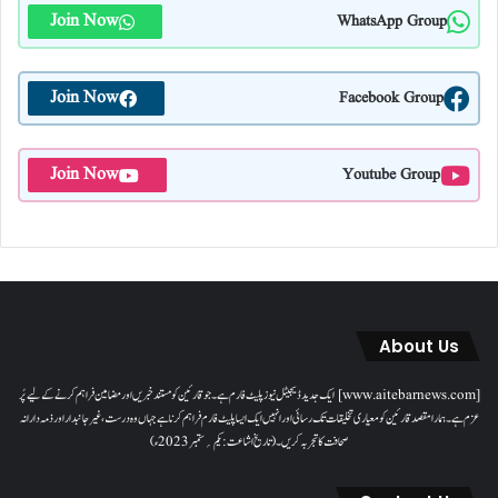
Join Now
WhatsApp Group
Join Now
Facebook Group
Join Now
Youtube Group
About Us
[www.aitebarnews.com] ایک جدید ڈیجیٹل نیوز پلیٹ فارم ہے۔ جو قارئین کو مستند خبریں اور مضامین فراہم کرنے کے لیے پُر
عزم ہے۔ ہمارا مقصدقارئین کو معیاری تخلیقات تک رسائی اور انہیں ایک ایسا پلیٹ فارم فراہم کرنا ہے جہاں وہ درست، غیر جانبدار اور ذمہ دارانہ
صحافت کا تجربہ کریں۔( تاریخ اشاعت : یکم؍ ستمبر 2023ء)