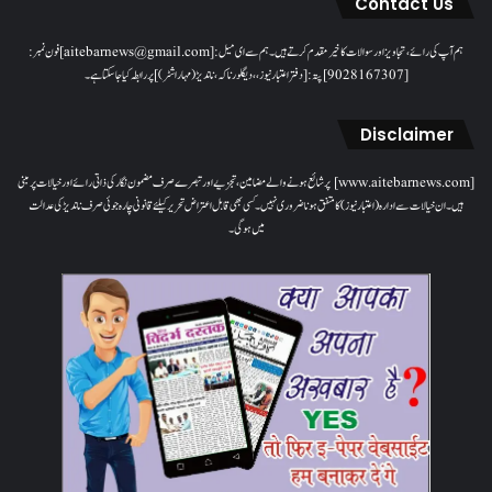
Contact Us
ہم آپ کی رائے، تجاویز اور سوالات کا خیرمقدم کرتے ہیں۔ ہم سےای میل: [aitebarnews@gmail.com]فون نمبر:
[9028167307]پتہ: [دفتر اعتبار نیوز، ، دیگلور ناکہ، ناندیڑ(مہاراشٹر) ] پر رابطہ کیا جاسکتا ہے۔
Disclaimer
[www.aitebarnews.com] پر شائع ہونے والے مضامین، تجزیے اور تبصرے صرف مضمون نگار کی ذاتی رائے اور خیالات پر مبنی
ہیں۔ ان خیالات سے ادارہ (اعتبار نیوز) کا متفق ہونا ضروری نہیں۔ کسی بھی قابل اعتراض تحریر کیلئے قانونی چارہ جوئی صرف ناندیڑ کی عدالت
میں ہوگی۔