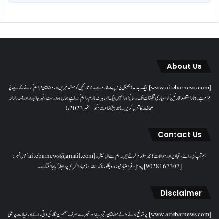
About Us
[www.aitebarnews.com] ایک جدید ڈیجیٹل نیوز پلیٹ فارم ہے۔ جو قارئین کو مستند خبریں اور مضامین فراہم کرنے کے لیے پُر
عزم ہے۔ ہمارا مقصدقارئین کو معیاری تخلیقات تک رسائی اور انہیں ایک ایسا پلیٹ فارم فراہم کرنا ہے جہاں وہ درست، غیر جانبدار اور ذمہ دارانہ
صحافت کا تجربہ کریں۔( تاریخ اشاعت : یکم؍ ستمبر 2023ء)
Contact Us
ہم آپ کی رائے، تجاویز اور سوالات کا خیرمقدم کرتے ہیں۔ ہم سےای میل: [aitebarnews@gmail.com]فون نمبر:
[9028167307]پتہ: [دفتر اعتبار نیوز، ، دیگلور ناکہ، ناندیڑ(مہاراشٹر) ] پر رابطہ کیا جاسکتا ہے۔
Disclaimer
[www.aitebarnews.com] پر شائع ہونے والے مضامین، تجزیے اور تبصرے صرف مضمون نگار کی ذاتی رائے اور خیالات پر مبنی