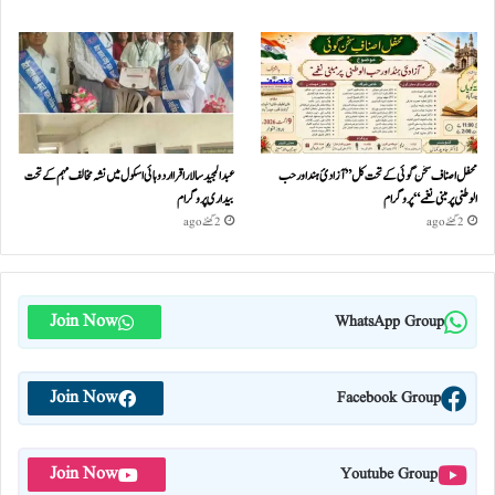
محفل اصناف سخن گوئی کے تحت کل ”آزادئ ہند اور حب
عبدالمجید سالار اقرا اردو ہائی اسکول میں نشہ مخالف مہم کے تحت
الوطنی پر مبنی نغمے“پروگرام
بیداری پروگرام
2 گھنٹے ago
2 گھنٹے ago
Join Now
WhatsApp Group
Join Now
Facebook Group
Join Now
Youtube Group