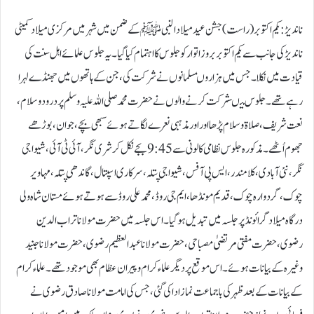
ناندیڑ:یکم اکتوبر (راست) جشن عید میلادالنبیﷺ کے ضمن میں شہر میں مرکزی میلاد کمیٹی
ناندیڑ کی جانب سے یکم اکتوبر بروز اتوار کو جلوس کا اہتمام کیا گیا۔ یہ جلوس علمائے اہل سنت کی
قیادت میں نکلا۔ جس میں ہزاروںمسلمانوں نے شرکت کی،جن کے ہاتھوں میں جھنڈے لہرا
رہے تھے۔ جلوس میںشرکت کرنے والوں نے حضرت محمد صلی اللہ علیہ وسلم پر درود وسلام،
نعت شریف، صلاۃ وسلام پڑھا اور اور مذہبی نعرے لگاتے ہوئے سبھی بچے، جوان، بوڑھے
جھوم اُٹھے۔ مذکورہ جلوس نظامی کالونی سے 9:45 بجے نکل کر شر ی نگر، آئی ٹی آئی، شیواجی
نگر، نئی آبادی، کلامندر، ایس پی آفس، شیواجی پتلہ، سرکاری اسپتال، گاندھی پتلہ، مہاویر
چوک، گردوارہ چوک، قدیم مونڈھا، ایم جی روڈ، محمد علی روڈ سے ہوتے ہوئے مستان شاہ ولی
درگاہ میلاد گرائونڈ پر جلسہ میں تبدیل ہوگیا۔ اس جلسہ میں حضرت مولانا تراب الدین
رضوی، حضرت مفتی مرتضیٰ مصباحی ، حضرت مولانا عبدالعظیم رضوی، حضرت مولانا جنید
وغیرہ کے بیانات ہوئے۔ اس موقع پر دیگر علماء کرام و پیران عظام بھی موجود تھے۔ علماء کرام
کے بیانات کے بعد ظہر کی باجماعت نماز ادا کی گئی، جس کی امامت مولانا صادق رضوی نے