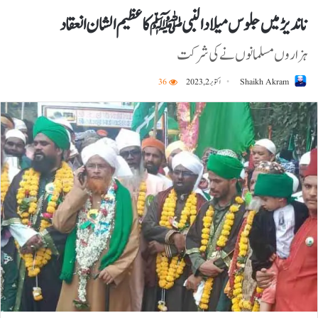
ناندیڑ میں جلوس میلادالنبی ﷺ کا عظیم الشان انعقاد
ہزاروں مسلمانوں نے کی شرکت
Shaikh Akram
اکتوبر 2, 2023
36