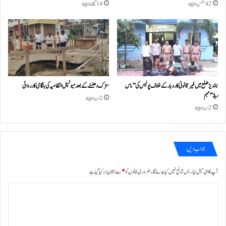
42 منٹس ago
14 گھنٹے ago
ناندیڑ ضلع میں غیر قانونی کاروبار کے خلاف پولیس کی ’’ماس
سڑک دھنسنے کے بعد میونسپل انتظامیہ کی ہنگامی کارروائی
ریڈ‘‘ مہم
2 دن ago
2 دن ago
جواب دیں
آپ کا ای میل ایڈریس شائع نہیں کیا جائے گا۔
ضروری خانوں کو
*
سے نشان زد کیا گیا ہے
ت
ب
ص