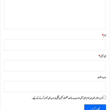
ر
ہ
*
نام
*
ای میل
*
ویب‌ سائٹ
اس براؤزر میں میرا نام، ای میل، اور ویب سائٹ محفوظ رکھیں اگلی بار جب میں تبصرہ کرنے کےلیے۔