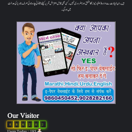
ہیں۔ ان خیالات سے ادارہ (اعتبار نیوز) کا متفق ہونا ضروری نہیں۔ کسی بھی قابل اعتراض تحریر کیلئے قانونی چارہ جوئی صرف ناندیڑ کی عدالت
میں ہوگی۔
Our Visitor
8
8
6
2
0
2
Users Today : 185