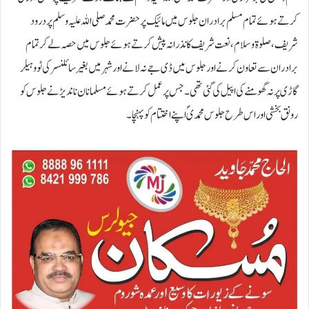
کرتے ہوئے تمام مسلم برادران جلوس میں مائیک پر حضرت محمد صلی اللہ علیہ وسلم پر درود
شریف، صلوۃ و سلام ، نعت شریف کا نذرانہ پیش کرتے ہوئے جلوس میں حصہ لے کر تمام
برادران سے تعاون کرنے اور جلوس میں ڈی جے نہ لانے اور شہر میں بغیر سائلنسر کی ٹووہیلر
گاڑی پر نہ گھومنے کی اپیل کی گئی تھی۔ جس پر عمل کرتے ہوئے مسلمانان ناندیڑ نے جلوس کو
رونق بخشی اور اس طرح جلوس محمدیؐ اپنے اختتام کو پہنچا۔