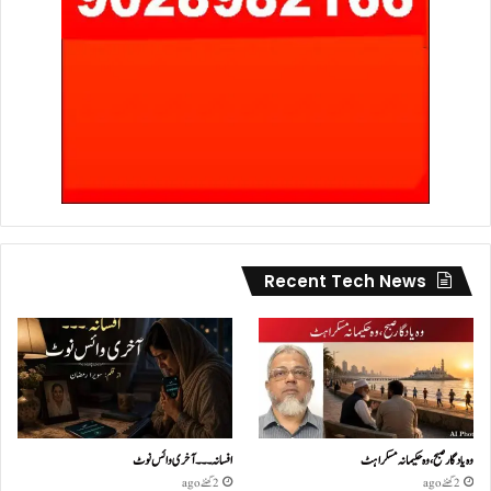
Recent Tech News
وہ یادگار صبح، وہ حکیمانہ مسکراہٹ
افسانہ۔۔۔آخری وائس نوٹ
2 گھنٹے ago
2 گھنٹے ago