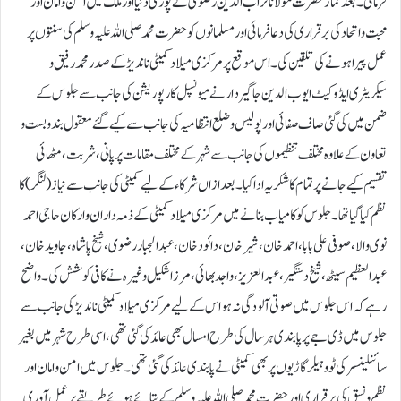
فرمائی۔ بعد نماز حضرت مولانا تراب الدین رضوی نے پوری دنیا اور ملک میں امن و امان اور
محبت و اتحاد کی برقراری کی دعا فرمائی اور مسلمانوں کو حضرت محمد صلی اللہ علیہ وسلم کی سنتوں پر
عمل پیرا ہونے کی تلقین کی۔ اس موقع پر مرکزی میلاد کمیٹی ناندیڑ کے صدر محمد رفیق و
سیکریٹری ایڈوکیٹ ایوب الدین جاگیردار نے میونسپل کارپوریشن کی جانب سے جلوس کے
ضمن میں کی گئی صاف صفائی اور پولیس و ضلع انتظامیہ کی جانب سے کیے گئے معقول بندوبست و
تعاون کے علاوہ مختلف تنظیموں کی جانب سے شہر کے مختلف مقامات پر پانی، شربت، مٹھائی
تقسیم کیے جانے پر تمام کا شکریہ اداکیا۔ بعد ازاں شرکاء کے لیے کمیٹی کی جانب سے نیاز ( لنگر) کا
نظم کیا گیا تھا۔ جلوس کو کامیاب بنانے میں مرکزی میلاد کمیٹی کے ذمہ داران و ارکان حاجی احمد
نوی والا، صوفی علی بابا، احمد خان، شیر خان، دائود خان، عبدالجبار رضوی، شیخ پاشاہ، جاوید خان،
عبدالعظیم سیٹھ، شیخ دستگیر، عبدالعزیز، واجد بھائی، مرزا شکیل وغیرہ نے کافی کوشش کی۔واضح
رہے کہ اس جلوس میں صوتی آلودگی نہ ہو اس کے لیے مرکزی میلاد کمیٹی ناندیڑ کی جانب سے
جلوس میں ڈی جے پر پابندی ہر سال کی طرح امسال بھی عائد کی گئی تھی، اسی طرح شہر میں بغیر
سائنلینسر کی ٹووہیلر گاڑیوں پر بھی کمیٹی نے پابندی عائد کی گئی تھی۔ جلوس میں امن و امان اور
نظم و نسق کی برقراری اور حضرت محمد صلی اللہ علیہ وسلم کے بتائے ہوئے طریقے پر عمل آوری