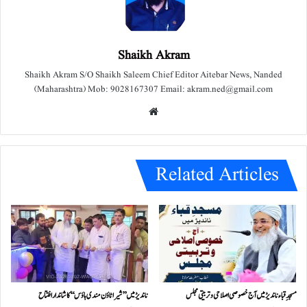
Shaikh Akram
Shaikh Akram S/O Shaikh Saleem Chief Editor Aitebar News, Nanded
(Maharashtra) Mob: 9028167307 Email: akram.ned@gmail.com
We
bsit
e
Related Articles
مسجدِ قباء ناندیڑ میں آج خصوصی اصلاحی و تربیتی مجلس
ناندیڑ میں ’’شیرا ٹاؤن مندی ہاؤس‘‘ کا شاندار افتتاح