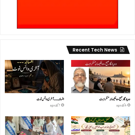
Recent Tech News
وہ یادگار صبح، وہ حکیمانہ مسکراہٹ
افسانہ۔۔۔آخری وائس نوٹ
6 گھنٹے ago
7 گھنٹے ago