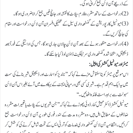
کے ذریعے آن لائن جمع کرانی ہوگی۔
(2) درخواست کے ساتھ مقررہ فارم، پلاٹ کا نقشہ اور جانچ فیس جمع کرانا ضروری ہوگا۔
(3) میونسپل کارپوریشن کے گنٹھہ واری سیل کے تکنیکی افسران آن لائن درخواست اور مقام
کی جانچ کریں گے۔
(4) درخواست منظور ہونے کے بعد آن لائن چالان جاری ہوگا، جس کی ادائیگی کے فوراً بعد
ڈیجیٹل دستخط شدہ گنٹھہ واری سرٹیفکیٹ ڈاؤن لوڈ کیا جا سکے گا۔
میئر اور میونسپل کمشنر کی اپیل:
اس موقع پر میئر کویتا سنتوش مُڑے نے کہا کہ ’’ناندیڑ کو اسمارٹ اور ڈیجیٹل شہر بنانے کی سمت
میں یہ ایک اہم قدم ہے۔ شہری کسی بھی درمیانی ایجنٹ کے بہکاوے میں آئے بغیر اس آن لائن
سہولت سے براہِ راست فائدہ اٹھائیں۔‘‘
میونسپل کمشنر ڈاکٹر مہیش کمار ڈوئی پھوڑے نے کہا کہ ’’جن شہریوں کے پلاٹ یا تعمیرات مقررہ
ضابطوں کے مطابق اہل ہیں، وہ مقررہ مدت کے اندر فوری طور پر آن لائن درخواست جمع
کرائیں۔ انتظامیہ آن لائن گنٹھہ واری خدمات کو آر ٹی ایس کے تحت شامل کرنے کی کوشش کر