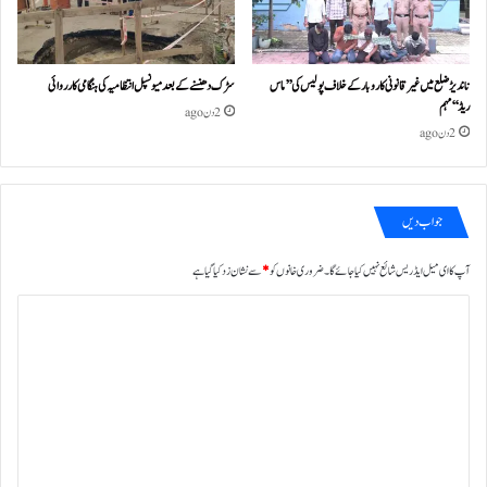
ناندیڑ ضلع میں غیر قانونی کاروبار کے خلاف پولیس کی ’’ماس
سڑک دھنسنے کے بعد میونسپل انتظامیہ کی ہنگامی کارروائی
ریڈ‘‘ مہم
2 دن ago
2 دن ago
جواب دیں
آپ کا ای میل ایڈریس شائع نہیں کیا جائے گا۔
ضروری خانوں کو
*
سے نشان زد کیا گیا ہے
ت
ب
ص
ر
ہ
*