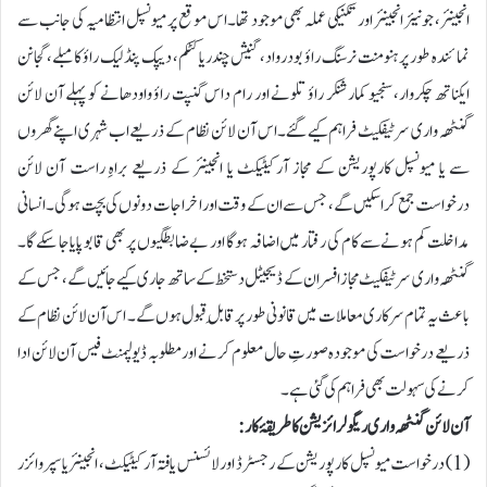
انجینئر، جونیئر انجینئر اور تکنیکی عملہ بھی موجود تھا۔اس موقع پر میونسپل انتظامیہ کی جانب سے
نمائندہ طور پر ہنومنت نرسنگ راؤ بودرواد، گنیش چندریا کٹکم، دیپک پنڈلیک راؤ کامبلے، گجانن
ایکناتھ چکروار، سنجیو کمار شنکر راؤ تلونے اور رام داس گنپت راؤ واودھانے کو پہلے آن لائن
گنٹھہ واری سرٹیفکیٹ فراہم کیے گئے۔اس آن لائن نظام کے ذریعے اب شہری اپنے گھروں
سے یا میونسپل کارپوریشن کے مجاز آرکیٹیکٹ یا انجینئر کے ذریعے براہِ راست آن لائن
درخواست جمع کرا سکیں گے، جس سے ان کے وقت اور اخراجات دونوں کی بچت ہوگی۔ انسانی
مداخلت کم ہونے سے کام کی رفتار میں اضافہ ہوگا اور بے ضابطگیوں پر بھی قابو پایا جا سکے گا۔
گنٹھہ واری سرٹیفکیٹ مجاز افسران کے ڈیجیٹل دستخط کے ساتھ جاری کیے جائیں گے، جس کے
باعث یہ تمام سرکاری معاملات میں قانونی طور پر قابلِ قبول ہوں گے۔ اس آن لائن نظام کے
ذریعے درخواست کی موجودہ صورتِ حال معلوم کرنے اور مطلوبہ ڈیولپمنٹ فیس آن لائن ادا
کرنے کی سہولت بھی فراہم کی گئی ہے۔
آن لائن گنٹھہ واری ریگولرائزیشن کا طریقۂ کار:
(1) درخواست میونسپل کارپوریشن کے رجسٹرڈ اور لائسنس یافتہ آرکیٹیکٹ، انجینئر یا سپروائزر