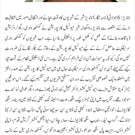
ناندیڑ: 6 جولائی(نامہ نگار) ناندیڑ شہر کے شہریوں کا وقت بچانے اور انتظامی امور میں شفافیت
لانے کے مقصد سے ناندیڑ۔واگھالہ شہر میونسپل کارپوریشن نے گنٹھہ واری ریگولرائزیشن
(باقاعدہ بنانے) کے عمل کو مکمل طور پر ڈیجیٹل بنا دیا ہے۔ اب شہریوں کو گنٹھہ واری
سرٹیفکیٹ حاصل کرنے کے لیے میونسپل کارپوریشن کے دفاتر کے چکر لگانے کی ضرورت
نہیں ہوگی، کیونکہ یہ سہولت آن لائن فراہم کر دی گئی ہے۔ اس نئی ڈیجیٹل نظام کے تحت تیار
کیے گئے پہلے آن لائن گنٹھہ واری سرٹیفکیٹ حال ہی میں میونسپل کارپوریشن کے صدر دفتر
میں منعقدہ ایک خصوصی تقریب کے دوران مستحق شہریوں میں تقسیم کیے گئے۔ اس موقع پر
میئر کویتا سنتوش مُڑے، میونسپل کمشنر ڈاکٹر مہیش کمار ڈوئی پھوڑے اور دیگر عوامی نمائندے
موجود تھے۔تقریب میں ڈپٹی میئر دیپک سنگھ راوت، اسٹینڈنگ کمیٹی کے چیئرمین وریندر سنگھ
گاڑیوالے، خواتین و اطفال بہبود کمیٹی کی چیئرپرسن سدِچھا سونی پاٹل، نائب چیئرپرسن نرنجنا
لانڈگے، گروپ لیڈر سندیپ سنگھ گاڑیوالے، صابر چاؤس، ایڈیشنل کمشنر گریش قدم، ڈپٹی
کمشنر ایس۔ اجیت پال سنگھ سندھو، ڈپٹی کمشنر ابھیجیت وائکوس، گنٹھہ واری سیل کے نائب