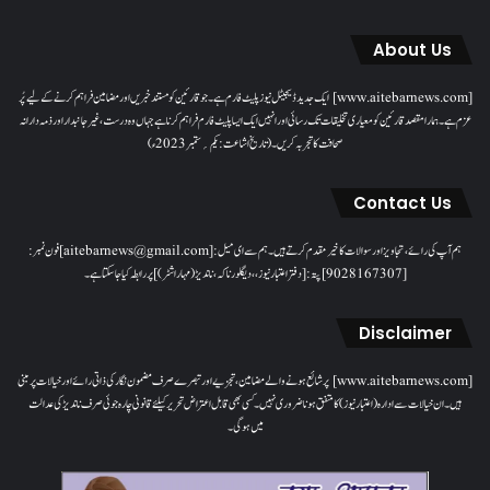
About Us
[www.aitebarnews.com] ایک جدید ڈیجیٹل نیوز پلیٹ فارم ہے۔ جو قارئین کو مستند خبریں اور مضامین فراہم کرنے کے لیے پُر
عزم ہے۔ ہمارا مقصدقارئین کو معیاری تخلیقات تک رسائی اور انہیں ایک ایسا پلیٹ فارم فراہم کرنا ہے جہاں وہ درست، غیر جانبدار اور ذمہ دارانہ
صحافت کا تجربہ کریں۔( تاریخ اشاعت : یکم؍ ستمبر 2023ء)
Contact Us
ہم آپ کی رائے، تجاویز اور سوالات کا خیرمقدم کرتے ہیں۔ ہم سےای میل: [aitebarnews@gmail.com]فون نمبر:
[9028167307]پتہ: [دفتر اعتبار نیوز، ، دیگلور ناکہ، ناندیڑ(مہاراشٹر) ] پر رابطہ کیا جاسکتا ہے۔
Disclaimer
[www.aitebarnews.com] پر شائع ہونے والے مضامین، تجزیے اور تبصرے صرف مضمون نگار کی ذاتی رائے اور خیالات پر مبنی
ہیں۔ ان خیالات سے ادارہ (اعتبار نیوز) کا متفق ہونا ضروری نہیں۔ کسی بھی قابل اعتراض تحریر کیلئے قانونی چارہ جوئی صرف ناندیڑ کی عدالت
میں ہوگی۔