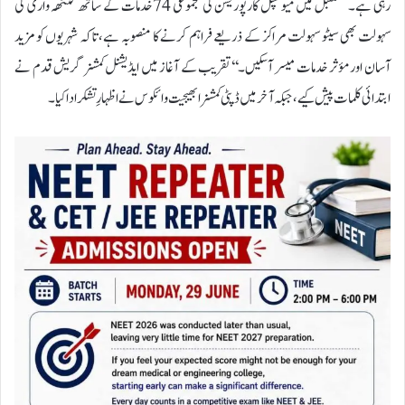
رہی ہے۔ مستقبل میں میونسپل کارپوریشن کی مجموعی 74 خدمات کے ساتھ گنٹھہ واری کی
سہولت بھی سیٹو سہولت مراکز کے ذریعے فراہم کرنے کا منصوبہ ہے، تاکہ شہریوں کو مزید
آسان اور مؤثر خدمات میسر آسکیں۔‘‘تقریب کے آغاز میں ایڈیشنل کمشنر گریش قدم نے
ابتدائی کلمات پیش کیے، جبکہ آخر میں ڈپٹی کمشنر ابھیجیت وائکوس نے اظہارِ تشکر ادا کیا۔