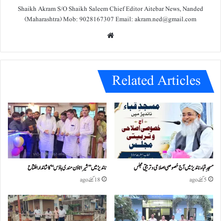
Shaikh Akram S/O Shaikh Saleem Chief Editor Aitebar News, Nanded
(Maharashtra) Mob: 9028167307 Email: akram.ned@gmail.com
We
bsit
e
Related Articles
مسجدِ قباء ناندیڑ میں آج خصوصی اصلاحی و تربیتی مجلس
ناندیڑ میں ’’شیرا ٹاؤن مندی ہاؤس‘‘ کا شاندار افتتاح
5 گھنٹے ago
18 گھنٹے ago