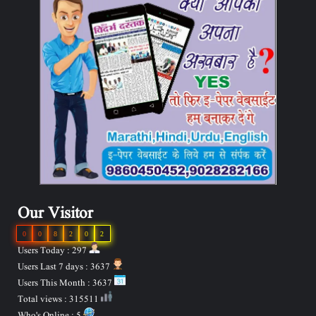
Our Visitor
0
0
8
2
0
2
Users Today : 297
Users Last 7 days : 3637
Users This Month : 3637
Total views : 315511
Who's Online : 5