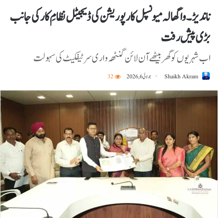
ناندیڑ۔واگھالہ میونسپل کارپوریشن کی ڈیجیٹل نظامِ کار کی جانب
بڑی پیش رفت
اب شہریوں کو گھر بیٹھے آن لائن گنٹھہ واری سرٹیفکیٹ کی سہولت
Shaikh Akram
جولائی 6, 2026
32