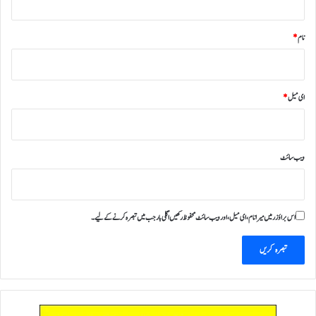
نام
*
ای میل
*
ویب‌ سائٹ
اس براؤزر میں میرا نام، ای میل، اور ویب سائٹ محفوظ رکھیں اگلی بار جب میں تبصرہ کرنے کےلیے۔