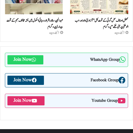
محفل اصناف سخن گوئی کے تحت کل ”آزادئ ہند اور حب
عبدالمجید سالار اقرا اردو ہائی اسکول میں نشہ مخالف مہم کے تحت
الوطنی پر مبنی نغمے“پروگرام
بیداری پروگرام
7 گھنٹے ago
7 گھنٹے ago
Join Now
WhatsApp Group
Join Now
Facebook Group
Join Now
Youtube Group