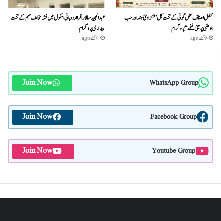
محفل اصناف سخن گوئی کے تحت کل ”آزادئ ہند اور حب
عبدالمجید سالار اقرا اردو ہائی اسکول میں نشہ مخالف مہم کے تحت
الوطنی پر مبنی نغمے“پروگرام
بیداری پروگرام
9 گھنٹے ago
9 گھنٹے ago
Join Now
WhatsApp Group
Join Now
Facebook Group
Join Now
Youtube Group