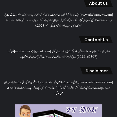
About Us
[www.aitebarnews.com] ایک جدید ڈیجیٹل نیوز پلیٹ فارم ہے۔ جو قارئین کو مستند خبریں اور مضامین فراہم کرنے کے لیے پُر
عزم ہے۔ ہمارا مقصدقارئین کو معیاری تخلیقات تک رسائی اور انہیں ایک ایسا پلیٹ فارم فراہم کرنا ہے جہاں وہ درست، غیر جانبدار اور ذمہ دارانہ
صحافت کا تجربہ کریں۔( تاریخ اشاعت : یکم؍ ستمبر 2023ء)
Contact Us
ہم آپ کی رائے، تجاویز اور سوالات کا خیرمقدم کرتے ہیں۔ ہم سےای میل: [aitebarnews@gmail.com]فون نمبر:
[9028167307]پتہ: [دفتر اعتبار نیوز، ، دیگلور ناکہ، ناندیڑ(مہاراشٹر) ] پر رابطہ کیا جاسکتا ہے۔
Disclaimer
[www.aitebarnews.com] پر شائع ہونے والے مضامین، تجزیے اور تبصرے صرف مضمون نگار کی ذاتی رائے اور خیالات پر مبنی
ہیں۔ ان خیالات سے ادارہ (اعتبار نیوز) کا متفق ہونا ضروری نہیں۔ کسی بھی قابل اعتراض تحریر کیلئے قانونی چارہ جوئی صرف ناندیڑ کی عدالت
میں ہوگی۔