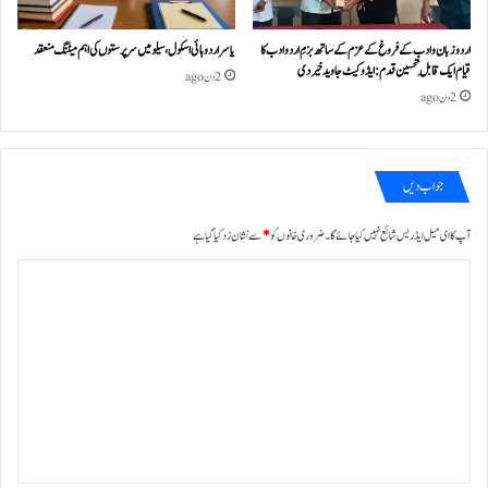
اردو زبان و ادب کے فروغ کے عزم کے ساتھ بزمِ اردو ادب کا
یاسر اردو ہائی اسکول، سیلو میں سرپرستوں کی اہم میٹنگ منعقد
قیام ایک قابلِ تحسین قدم : ایڈوکیٹ جاوید خیردی
2 دن ago
2 دن ago
جواب دیں
آپ کا ای میل ایڈریس شائع نہیں کیا جائے گا۔
ضروری خانوں کو
*
سے نشان زد کیا گیا ہے
ت
ب
ص
ر
ہ
*