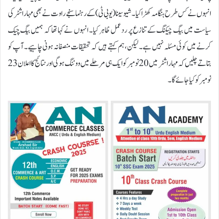
انہوں نے کس طرح ہنگامہ کھڑا کیا۔شیو سینا (یو بی ٹی) کے رہنما سنجے راوت نے بھی مہاراشٹر کی
سیاست میں بیگ چیکنگ کے تنازع پر ردعمل ظاہر کیا۔ انہوں نے کہا تھا کہ ہمیں بیگ چیک
کرنے میں کوئی مسئلہ نہیں ہے۔ لیکن، ہم کہتے ہیں کہ تحقیقات منصفانہ ہونی چاہیے۔ آپ کو
بتاتے چلیں کہ مہاراشٹر میں 20 نومبر کو ایک ہی مرحلے میں ووٹنگ ہوگی اور نتائج کا اعلان 23
نومبر کو کیا جائے گا۔