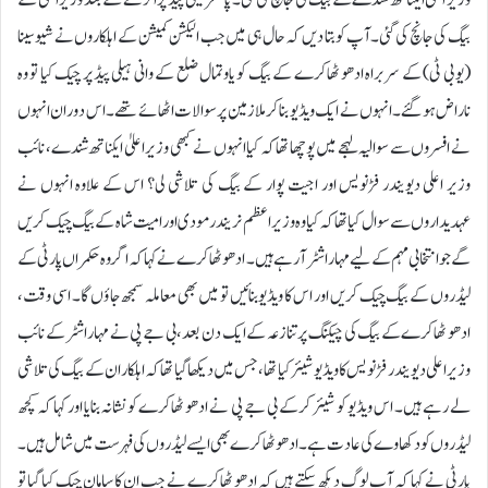
بیگ کی جانچ کی گئی۔ آپ کو بتا دیں کہ حال ہی میں جب الیکشن کمیشن کے اہلکاروں نے شیوسینا
(یو بی ٹی) کے سربراہ ادھو ٹھاکرے کے بیگ کو یاوتمال ضلع کے وانی ہیلی پیڈ پر چیک کیا تو وہ
ناراض ہو گئے۔ انہوں نے ایک ویڈیو بنا کر ملازمین پر سوالات اٹھائے تھے۔ اس دوران انہوں
نے افسروں سے سوالیہ لہجے میں پوچھا تھا کہ کیا انہوں نے کبھی وزیر اعلیٰ ایکناتھ شندے، نائب
وزیر اعلی دیویندر فڑنویس اور اجیت پوار کے بیگ کی تلاشی لی؟ اس کے علاوہ انہوں نے
عہدیداروں سے سوال کیا تھا کہ کیا وہ وزیر اعظم نریندر مودی اور امیت شاہ کے بیگ چیک کریں
گے جو انتخابی مہم کے لیے مہاراشٹر آ رہے ہیں۔ ادھو ٹھاکرے نے کہا کہ اگر وہ حکمراں پارٹی کے
لیڈروں کے بیگ چیک کریں اور اس کا ویڈیو بنائیں تو میں بھی معاملہ سمجھ جاؤں گا۔ اسی وقت،
ادھو ٹھاکرے کے بیگ کی چیکنگ پر تنازعہ کے ایک دن بعد، بی جے پی نے مہاراشٹر کے نائب
وزیر اعلی دیویندر فڑنویس کا ویڈیو شیئر کیا تھا، جس میں دیکھا گیا تھا کہ اہلکار ان کے بیگ کی تلاشی
لے رہے ہیں۔ اس ویڈیو کو شیئر کرکے بی جے پی نے ادھو ٹھاکرے کو نشانہ بنایا اور کہا کہ کچھ
لیڈروں کو دکھاوے کی عادت ہے۔ ادھو ٹھاکرے بھی ایسے لیڈروں کی فہرست میں شامل ہیں۔
پارٹی نے کہا کہ آپ لوگ دیکھ سکتے ہیں کہ ادھو ٹھاکرے نے جب ان کا سامان چیک کیا گیا تو