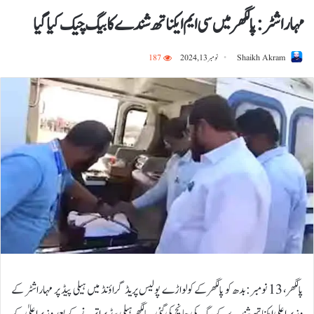
مہاراشٹر: پالگھر میں سی ایم ایکناتھ شندے کا بیگ چیک کیا گیا
Shaikh Akram
نومبر 13, 2024
187
پالگھر، 13 نومبر:بدھ کو پالگھر کے کولواڑے پولیس پریڈ گراؤنڈ میں ہیلی پیڈ پر مہاراشٹر کے
وزیر اعلی ایکناتھ شندے کے بیگ کی جانچ کی گئی۔ پالگھر ہیلی پیڈ پر اترنے کے بعد وزیر اعلیٰ کے