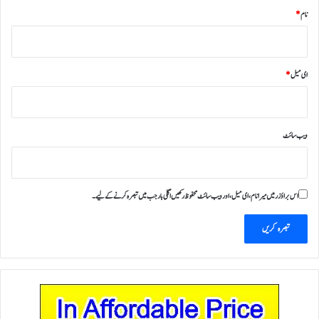
نام
*
ای میل
*
ویب‌ سائٹ
اس براؤزر میں میرا نام، ای میل، اور ویب سائٹ محفوظ رکھیں اگلی بار جب میں تبصرہ کرنے کےلیے۔