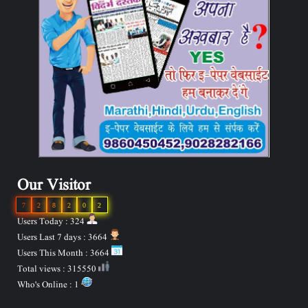
Our Visitor
7
2
8
2
0
2
Users Today : 324
Users Last 7 days : 3664
Users This Month : 3664
Total views : 315550
Who's Online : 1