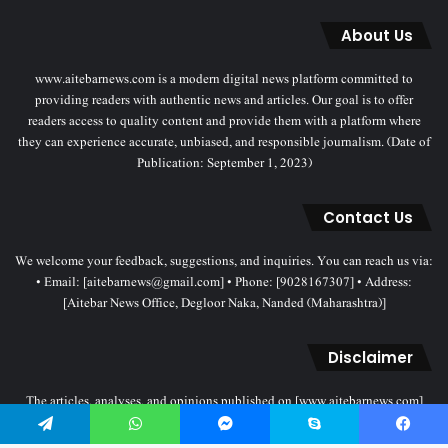
About Us
www.aitebarnews.com is a modern digital news platform committed to
providing readers with authentic news and articles. Our goal is to offer
readers access to quality content and provide them with a platform where
they can experience accurate, unbiased, and responsible journalism. (Date of
Publication: September 1, 2023)
Contact Us
We welcome your feedback, suggestions, and inquiries. You can reach us via:
• Email: [aitebarnews@gmail.com] • Phone: [9028167307] • Address:
[Aitebar News Office, Degloor Naka, Nanded (Maharashtra)]
Disclaimer
The articles, analyses, and opinions published on [www.aitebarnews.com]
solely represent the personal views and opinions of the authors. These views
do not necessarily reflect the stance of the Aitebar News management. Any
Telegram
WhatsApp
Messenger
Skype
Facebook