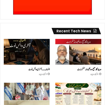
Recent Tech News
وہ یادگار صبح، وہ حکیمانہ مسکراہٹ
افسانہ۔۔۔آخری وائس نوٹ
8 گھنٹے ago
9 گھنٹے ago