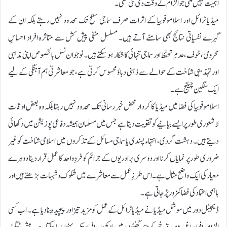
اہمیت نہیں ملتی جو الزام کے وقت دی گئی تھی۔
میڈیا ٹرائل اور اسلاموفوبیا کے اثرات صرف سماجی سطح تک محدود نہیں رہتے بلکہ ان کے
گہرے نفسیاتی نتائج بھی سامنے آتے ہیں۔ مسلسل منفی پیش کش سے متاثرہ افراد احساسِ
محرومی، خوف، عدمِ تحفّظ اور سماجی تنہائی کا شکار ہو سکتے ہیں۔ نوجوان نسل بالخصوص اپنی مذہبی
اور تہذیبی شناخت کے حوالے سے ذہنی دباؤ محسوس کرتی ہے، جو معاشرتی ہم آہنگی کے لیے
ایک سنگین چیلنج ہے۔
اسلاموفوبیا کی فضا میں میڈیا کا کردار محض خبر رسانی تک محدود نہیں رہتا بلکہ وہ بعض اوقات
لاشعوری طور پر ایسے بیانیے کو تقویت دیتا ہے جس میں مسلمان ہمیشہ دفاعی پوزیشن میں دکھائی
دیتے ہیں۔ دہشت گردی، انتہاء پسندی یا سماجی مسائل کے تذکروں میں اسلامی شناخت کو غیر
ضروری طور پر نمایاں کرنا اور دوسری برادریوں کے جرائم کو فردِ واحد کا عمل قرار دینا دوہرے
معیار کی ایک واضح مثال ہے۔ اس طرزِ عمل سے معاشرے میں شکوک و شبہات بڑھتے ہیں اور
باہمی اعتماد کی فضا کمزور پڑ جاتی ہے۔
ڈیجیٹل دور میں سوشل میڈیا نے میڈیا ٹرائل کے عمل کو مزید تیز اور پیچیدہ بنا دیا ہے۔ اب کسی