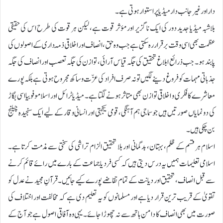
دار اور غیر جانب دار میڈیا پر استوار ہوتی ہے۔
بلاشبہ میڈیا جدید دور کی ایک ناگزیر اور مؤثر قوت ہے، لیکن ہر قوت کی طرح اس کی حقیقی
عظمت بھی اسی وقت برقرار رہ سکتی ہے جب وہ حق، انصاف اور اخلاقی ذمّہ داری کے اصولوں کی
پابند ہو۔ جب ذرائع ابلاغ تحقیق کی جگہ قیاس آرائی، توازن کی جگہ تعصب اور انصاف کی جگہ
جذباتی مہمات کو فروغ دینے لگیں تو نہ صرف افراد کی عزّت و ساکھ مجروح ہوتی ہے بلکہ پورے
معاشرے کا فکری و اخلاقی توازن بھی متاثر ہونے لگتا ہے۔ میڈیا ٹرائل اور اسلاموفوبیا اسی بگاڑ
کی دو نمایاں صورتیں ہیں جو سماجی ہم آہنگی، قومی یکجہتی اور انسانی وقار کے لیے ایک سنجیدہ چیلنج
بن چکی ہیں۔
اسلام ہر قسم کے ظلم، بہتان، بدگمانی اور بلا تحقیق الزام تراشی کی سختی سے مذمت کرتا ہے۔
اسلامی تعلیمات ہمیں یہ درس دیتی ہیں کہ کسی فرد یا جماعت کے بارے میں رائے قائم کرنے
سے قبل انصاف، تحقیق اور دیانت کے تمام تقاضے پورے کیے جائیں۔ قرآنِ مجید نے عدل کو
تقویٰ کے قریب ترین قرار دیا ہے اور مسلمانوں کو یہ تعلیم دی ہے کہ مخالفت اور اختلاف کی
صورت میں بھی انصاف کا دامن ہاتھ سے نہ چھوڑا جائے۔ یہی وہ آفاقی اصول ہے جو آج کے