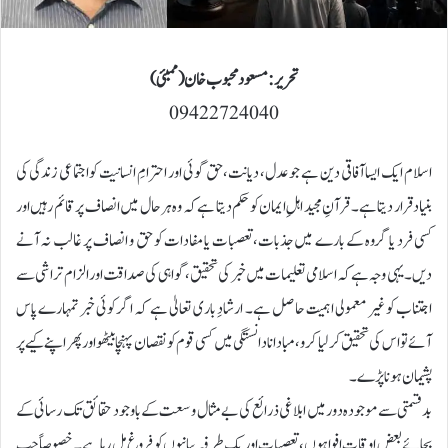
تحریر:مسعود محبوب خان (ممبئی)
09422724040
اسلام ایک ایسا آفاقی دین ہے جو عدل، دیانت، حق گوئی اور احترامِ انسانیت کو اجتماعی زندگی کی
بنیاد قرار دیتا ہے۔ قرآنِ مجید اہلِ ایمان کو حکم دیتا ہے کہ وہ ہر حال میں انصاف پر قائم رہیں اور
کسی فرد یا گروہ کے بارے میں جذبات، تعصبات یا مفادات کو حق و انصاف پر غالب نہ آنے
دیں۔ یہی وجہ ہے کہ اسلامی تعلیمات میں خبر کی تحقیق، گواہی کی صداقت اور الزام تراشی سے
اجتناب کو غیر معمولی اہمیت حاصل ہے۔ ارشادِ باری تعالیٰ ہے کہ اگر کوئی خبر تمہارے پاس
آئے تو اس کی تحقیق کر لیا کرو، مبادا نادانستگی میں کسی قوم کو نقصان پہنچا بیٹھو اور پھر اپنے کیے پر
پشیمان ہونا پڑے۔
بدقسمتی سے موجودہ دور میں ابلاغی ذرائع کی بے مثال وسعت کے باوجود حقائق تک رسائی کے
بجائے بعض اوقات افواہوں، تعصبات اور یک طرفہ بیانیوں کو فروغ مل رہا ہے۔ خصوصاً جب