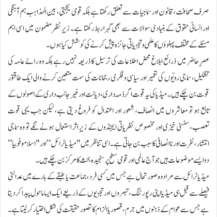
صرف صحافت، قانون اور سماجیات سے تعلق رکھتا ہے بلکہ قومی یکجہتی، بین المذاہب ہم آہنگی
اور انسانی حقوق کے بنیادی سوالات سے بھی گہرا ربط رکھتا ہے۔ زیرِ نظر مضمون میں اسی اہم
مسئلے کے مختلف پہلوؤں کا علمی و تجزیاتی جائزہ پیش کرنے کی کوشش کیا ہوں۔
عصرِ حاضر میں ذرائع ابلاغ محض اطلاعات کی ترسیل کا ذریعہ نہیں رہے بلکہ وہ رائے عامہ کی
تشکیل، سماجی رویّوں کی تعمیر اور سیاسی و فکری رجحانات کی سمت متعین کرنے والی ایک طاقتور
قوت بن چکے ہیں۔ میڈیا کی یہ قوت اگر ذمّہ داری، دیانت اور غیر جانب داری کے اصولوں کے
تابع ہو تو معاشروں میں انصاف، شعور اور اعتدال کو فروغ دیتی ہے، لیکن جب یہی قوت
تعصب، سنسنی خیزی اور مخصوص نظریاتی ایجنڈوں کے زیرِ اثر استعمال ہونے لگے تو وہ سماجی
انتشار، نفرت اور ناانصافی کا سبب بن جاتی ہے۔ اسی تناظر میں "میڈیا ٹرائل” اور "اسلاموفوبیا”
دو ایسے موضوعات ہیں جو آج عالمی اور قومی سطح پر سنجیدہ بحث کا مرکز بن چکے ہیں۔
میڈیا ٹرائل سے مراد وہ صورتحال ہے جس میں کسی فرد، جماعت یا طبقے کے بارے میں عدالتی
فیصلے سے قبل ہی میڈیا اپنی رپورٹنگ، تبصروں اور تجزیوں کے ذریعے ایک ایسا ماحول پیدا کر دیتا
ہے جس سے عوام کے ذہنوں میں جرم، قصور یا الزام کا تصور حقیقت کی شکل اختیار کر لیتا ہے۔