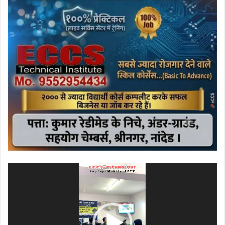
ویڈیو
پلیئر