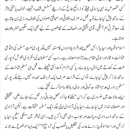
کسی مخصوص مذہبی یا سماجی طبقے کو ذرائع ابلاغ کے ذریعے مسلسل شک و شبہے، خوف یا منفی تاثر
کے ساتھ پیش کیا جائے تو یہ عمل نہ صرف اخلاقی اور صحافتی اصولوں کی خلاف ورزی بن جاتا ہے
بلکہ معاشرتی ہم آہنگی، قومی یکجہتی اور انصاف کے تقاضوں کے لیے بھی ایک سنگین خطرہ ثابت
ہوتا ہے۔
اسلاموفوبیا اور میڈیا ٹرائل محض چند افراد یا اداروں کا مسئلہ نہیں بلکہ پوری اُمتِ مسلمہ کی اجتماعی
شناخت، وقار اور سماجی مقام سے جڑا ہوا معاملہ ہے۔ جب کسی مسلمان کی انفرادی لغزش کو پوری
ملت کے کھاتے میں ڈال دیا جائے، یا کسی الزام کو عدالتی فیصلے سے قبل ہی مسلم شناخت کے
ساتھ جوڑ کر پیش کیا جائے، تو اس کے اثرات صرف ایک فرد تک محدود نہیں رہتے بلکہ پوری
مسلم برادری عدمِ اعتماد، بدگمانی اور سماجی دباؤ کا سامنا کرنے لگتی ہے۔
ایسے حالات میں ضروری ہے کہ اس مسئلے کا جائزہ محض جذباتی ردِعمل کے بجائے علمی، تحقیقی
اور منصفانہ انداز میں لیا جائے۔ میڈیا کی آزادی اپنی جگہ ایک مسلمہ حقیقت ہے، لیکن آزادی
کے ساتھ ذمّہ داری، دیانت اور جواب دہی بھی ناگزیر ہیں۔ اسی تناظر میں "ملکی سطح پر میڈیا
ٹرائل اور اسلاموفوبیا: رائے عامہ کی تشکیل یا تعصب کی ترویج؟” ایک ایسا موضوع ہے جو نہ