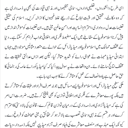
اسی طرح دانشوروں، تعلیمی اداروں، سماجی تنظیموں اور مذہبی قیادت کی بھی یہ ذمّہ داری ہے
کہ وہ مکالمے، تحقیق اور مثبت ابلاغ کے ذریعے غلط فہمیوں کا ازالہ کریں۔ اسلام کی حقیقی
تعلیمات عدل، رواداری، احترامِ انسانیت اور امنِ عالم پر مبنی ہیں۔ ان تعلیمات کو مؤثر انداز میں
پیش کرنا اسلاموفوبیا کے مقابلے میں ایک مضبوط فکری اور اخلاقی جواب فراہم کر سکتا ہے۔ دنیا
کے مختلف ممالک میں اسلاموفوبیا اور میڈیا ٹرائل کے حوالے سے متعدد مثالیں موجود ہیں جہاں
ابتدائی میڈیا مہمات نے عوامی رائے کو شدید متاثر کیا، لیکن بعد ازاں عدالتی تحقیقات نے
مختلف نتائج سامنے لائے۔ ان واقعات نے یہ سوال پیدا کیا کہ کیا میڈیا کو رائے عامہ کی رہنمائی کا
حق حاصل ہے یا وہ انصاف کے عمل کو متاثر کرنے کا سبب بن رہا ہے۔
ملکی سطح پر میڈیا ٹرائل اور اسلاموفوبیا ایسے مسائل ہیں جو نہ صرف افراد اور طبقات کو متاثر کرتے
ہیں بلکہ پورے معاشرے کے فکری اور اخلاقی توازن کو بھی چیلنج کرتے ہیں۔ ضرورت اس امر
کی ہے کہ میڈیا آزادی اور ذمّہ داری کے درمیان توازن قائم کرے، قانون کی بالادستی کا احترام
کرے اور ہر قسم کے مذہبی و سماجی تعصب سے بالاتر ہو کر حقائق پر مبنی صحافت کو فروغ دے۔
کیونکہ ایک مہذب اور منصف معاشرے کی بنیاد صرف آزاد میڈیا پر نہیں بلکہ ذمّہ دار، دیانت