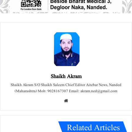
Shaikh Akram
Shaikh Akram S/O Shaikh Saleem Chief Editor Aitebar News, Nanded
(Maharashtra) Mob: 9028167307 Email: akram.ned@gmail.com
We
bsit
e
Related Articles