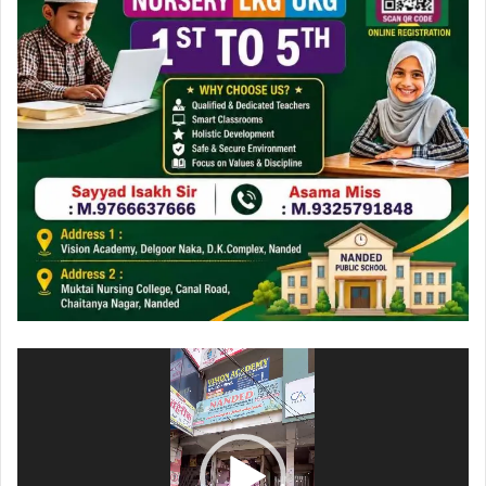
ویڈیو
پلیئر