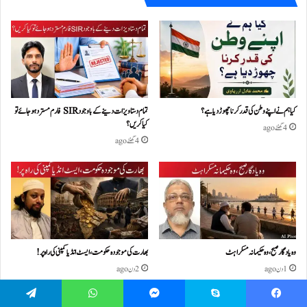
کیا ہم نے اپنے وطن کی قدر کرنا چھوڑ دیا ہے؟
تمام دستاویزات دینے کے باوجود SIR فارم مسترد ہو جائے تو
کیا کریں؟
4 گھنٹے ago
4 گھنٹے ago
وہ یادگار صبح، وہ حکیمانہ مسکراہٹ
بھارت کی موجودہ حکومت،ایسٹ انڈیا کمپنی کی راہ پر!
1 دن ago
2 دن ago
Telegram
WhatsApp
Messenger
Skype
Facebook