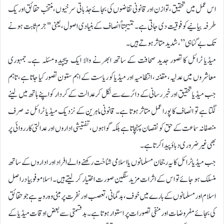
اس عمل میں تحقیق، توازن اور قانونی تقاضوں کی بجائے جذباتی سرخیوں، منتخب حقائق اور یک
طرفہ بیانیے کو فوقیت دی جاتی ہے۔ نتیجتاً انصاف کے بنیادی اصول، یعنی "جرم ثابت ہونے
تک بے گناہی”، شدید متاثر ہوتے ہیں۔
میڈیا ٹرائل کا تصور جدید صحافت کے ساتھ ابھرنے والا ایک پیچیدہ مسئلہ ہے۔ جمہوری
معاشروں میں عدلیہ، مقننہ، انتظامیہ اور میڈیا کو ریاست کے اہم ستون تصور کیا جاتا ہے، تاہم
جب میڈیا تحقیق اور خبر رسانی کے دائرے سے نکل کر عدالت کے کردار کو اپنے ہاتھ میں لینے
لگتا ہے تو انصاف کا پورا عمل متاثر ہوتا ہے۔ قانونی ماہرین کے نزدیک میڈیا ٹرائل نہ صرف
منصفانہ سماعت کے حق کو نقصان پہنچاتا ہے بلکہ گواہوں، تفتیشی اداروں اور عدالتی کارروائی پر
بھی غیر ضروری دباؤ پیدا کرتا ہے۔
جب میڈیا ٹرائل کا یہ رجحان مسلمانوں یا اسلامی شناخت رکھنے والے افراد اور اداروں کے ساتھ
منسلک ہو جائے تو اس کے اثرات مزید سنگین صورت اختیار کر لیتے ہیں۔ اسلاموفوبیا دراصل
اسلام اور مسلمانوں کے بارے میں خوف، بدگمانی، تعصب اور نفرت پر مبنی وہ رویہ ہے جو حقائق
کی بجائے مفروضات اور منفی تصورات پر استوار ہوتا ہے۔ بدقسمتی سے بعض اوقات میڈیا کے