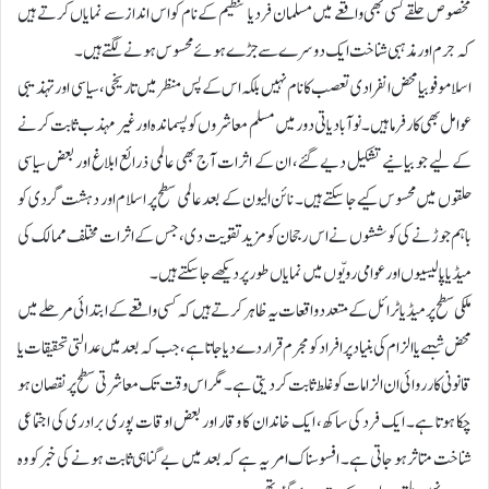
مخصوص حلقے کسی بھی واقعے میں مسلمان فرد یا تنظیم کے نام کو اس انداز سے نمایاں کرتے ہیں
کہ جرم اور مذہبی شناخت ایک دوسرے سے جڑے ہوئے محسوس ہونے لگتے ہیں۔
اسلاموفوبیا محض انفرادی تعصب کا نام نہیں بلکہ اس کے پس منظر میں تاریخی، سیاسی اور تہذیبی
عوامل بھی کارفرما ہیں۔ نوآبادیاتی دور میں مسلم معاشروں کو پسماندہ اور غیر مہذب ثابت کرنے
کے لیے جو بیانیے تشکیل دیے گئے، ان کے اثرات آج بھی عالمی ذرائع ابلاغ اور بعض سیاسی
حلقوں میں محسوس کیے جا سکتے ہیں۔ نائن الیون کے بعد عالمی سطح پر اسلام اور دہشت گردی کو
باہم جوڑنے کی کوششوں نے اس رجحان کو مزید تقویت دی، جس کے اثرات مختلف ممالک کی
میڈیا پالیسیوں اور عوامی رویّوں میں نمایاں طور پر دیکھے جا سکتے ہیں۔
ملکی سطح پر میڈیا ٹرائل کے متعدد واقعات یہ ظاہر کرتے ہیں کہ کسی واقعے کے ابتدائی مرحلے میں
محض شبہے یا الزام کی بنیاد پر افراد کو مجرم قرار دے دیا جاتا ہے، جب کہ بعد میں عدالتی تحقیقات یا
قانونی کارروائی ان الزامات کو غلط ثابت کر دیتی ہے۔ مگر اس وقت تک معاشرتی سطح پر نقصان ہو
چکا ہوتا ہے۔ ایک فرد کی ساکھ، ایک خاندان کا وقار اور بعض اوقات پوری برادری کی اجتماعی
شناخت متاثر ہو جاتی ہے۔ افسوسناک امر یہ ہے کہ بعد میں بے گناہی ثابت ہونے کی خبر کو وہ