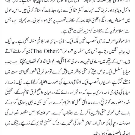
الزام، افواہ یا غیر مصدقہ خبر کو چند گھنٹوں میں لاکھوں افراد تک پہنچایا جا سکتا ہے۔ ہیش ٹیگز،
وائرل ویڈیوز اور ٹرینڈنگ مہمات اکثر حقائق سے زیادہ جذبات کو متاثر کرتی ہیں۔ اس ماحول
میں مسلمانوں اور دیگر اقلیتی طبقات کے خلاف تعصب پر مبنی مواد تیزی سے پھیلتا ہے، جس
سے اسلاموفوبیا کے رجحانات کو مزید تقویت ملتی ہے۔
اسلاموفوبیا صرف مذہبی تعصب نہیں بلکہ ایک سماجی، سیاسی اور ابلاغی مسئلہ بھی ہے۔ یہ ایک
ایسا بیانیہ تشکیل دیتا ہے جس میں مسلمان "دوسرا” (The Other) بن کر سامنے آتے
ہیں۔ اس کے نتیجے میں مساوی شہریت، سماجی ہم آہنگی اور عوامی اقدار کو نقصان پہنچتا ہے۔ جب
میڈیا مسلسل ایک خاص طبقے کو منفی تناظر میں پیش کرے تو معاشرتی شعور بھی اسی سمت میں
ڈھلنے لگتا ہے، اور یوں تعصب ایک اجتماعی رویے کی صورت اختیار کر لیتا ہے۔ ایک ذمّہ دار
میڈیا کی بنیادی ذمّہ داری یہ ہے کہ وہ خبر اور رائے کے درمیان واضح فرق قائم رکھے، تحقیق
شدہ معلومات کو ترجیح دے، عدالتی عمل کا احترام کرے اور کسی بھی مذہبی یا سماجی گروہ کے
بارے میں عمومی منفی تاثر پیدا کرنے سے اجتناب کرے۔ صحافت کا اصل مقصد انصاف کی
معاونت، سچائی کی تلاش اور عوامی شعور کی تعمیر ہے، نہ کہ سنسنی خیزی کے ذریعے ریٹنگ میں
اضافہ یا تعصبات کو ہوا دینا۔