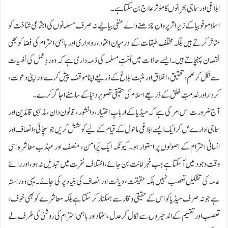
ابلاغی اور سماجی بحرانوں کا مؤثر علاج بن سکتا ہے۔
اسلاموفوبیا کے زیرِ اثر پروان چڑھنے والے منفی بیانیے نہ صرف مسلمانوں کی اجتماعی شناخت کو
متاثر کرتے ہیں بلکہ مختلف طبقات کے درمیان اعتماد، رواداری اور باہمی احترام کی فضا کو بھی
نقصان پہنچاتے ہیں۔ ایسے حالات میں اُمّتِ مسلمہ کی ذمّہ داری ہے کہ وہ ردِ عمل کی نفسیات
سے نکل کر علم، تحقیق، اخلاق اور مثبت ابلاغ کے ذریعے اپنا موقف پیش کرے اور اپنی دعوت،
کردار اور خدمتِ خلق کے ذریعے اسلام کی حقیقی تصویر دنیا کے سامنے اجاگر کرے۔
آج ضرورت اس امر کی ہے کہ میڈیا کے اربابِ اختیار، دانشور، قانون دان، مذہبی قائدین اور
سماجی ادارے مل کر ایک ایسے ابلاغی ماحول کے قیام کے لیے کوشش کریں جو سچائی، انصاف اور
انسانی احترام کے اصولوں پر استوار ہو۔ کیونکہ ایک پُرامن، منصف اور مہذب معاشرہ اسی
وقت وجود میں آ سکتا ہے جب خبر امانت بن جائے، اختلاف نفرت میں تبدیل نہ ہو، اور رائے
عامہ کی تشکیل تعصب نہیں بلکہ حقیقت، دیانت اور انصاف کی بنیاد پر کی جائے۔ یہی وہ راستہ
ہے جو نہ صرف میڈیا کو اس کے حقیقی وقار سے ہمکنار کر سکتا ہے بلکہ معاشرے کو بھی خوف،
تعصب اور تقسیم کے اندھیروں سے نکال کر عدل، اعتماد اور باہمی احترام کی روشنی کی طرف لے